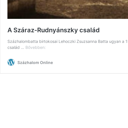
A Száraz-Rudnyánszky család
Százhalombatta birtokosai Lehoczki Zsuzsanna Batta ugyan a 15
A
család …
Bővebben:
Száraz-
Rudnyánszky
Százhalom Online
család