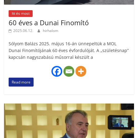
Itt és most
60 éves a Dunai Finomító
2025.06.12.
hirhalom
Sólyom Balázs 2025. május 16-án ünnepeltük a MOL
Dunai Finomítójának 60 éves évfordulóját. A „születésnap”
kapcsán nagyszabású műsorral készült a
Read more