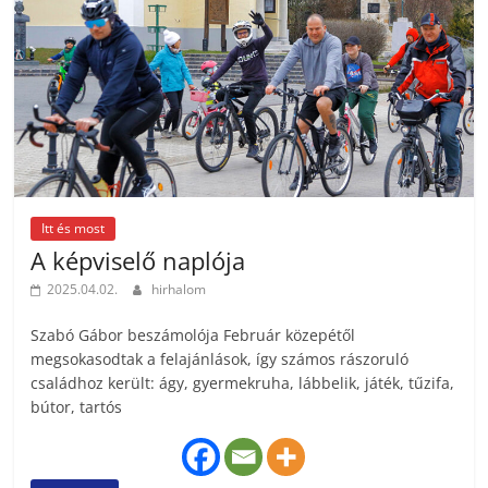
Itt és most
A képviselő naplója
2025.04.02.
hirhalom
Szabó Gábor beszámolója Február közepétől
megsokasodtak a felajánlások, így számos rászoruló
családhoz került: ágy, gyermekruha, lábbelik, játék, tűzifa,
bútor, tartós