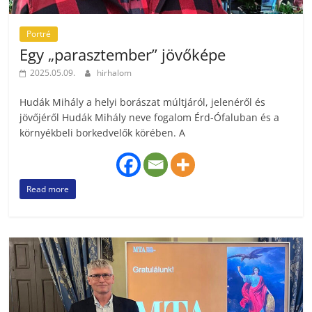
Portré
Egy „parasztember” jövőképe
2025.05.09.
hirhalom
Hudák Mihály a helyi borászat múltjáról, jelenéről és
jövőjéről Hudák Mihály neve fogalom Érd-Ófaluban és a
környékbeli borkedvelők körében. A
Read more