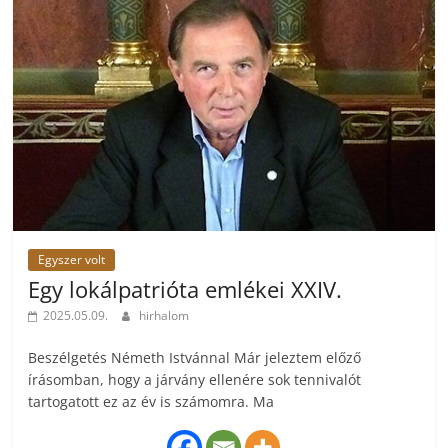
Egyszer volt
Egy lokálpatrióta emlékei XXIV.
2025.05.09.
hirhalom
Beszélgetés Németh Istvánnal Már jeleztem előző
írásomban, hogy a járvány ellenére sok tennivalót
tartogatott ez az év is számomra. Ma