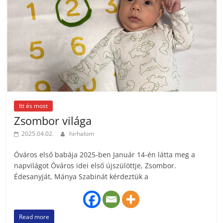
Itt és most
Zsombor világa
2025.04.02.
hirhalom
Óváros első babája 2025-ben Január 14-én látta meg a
napvilágot Óváros idei első újszülöttje, Zsombor.
Édesanyját, Mánya Szabinát kérdeztük a
Read more