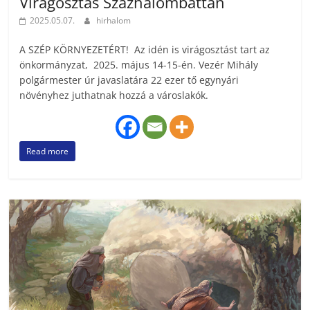
Virágosztás Százhalombattán
2025.05.07.
hirhalom
A SZÉP KÖRNYEZETÉRT! Az idén is virágosztást tart az
önkormányzat, 2025. május 14-15-én. Vezér Mihály
polgármester úr javaslatára 22 ezer tő egynyári
növényhez juthatnak hozzá a városlakók.
Read more