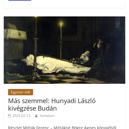
Egyszer volt
Más szemmel: Hunyadi László
kivégzése Budán
2025.03.13.
hirhalom
Részlet Mitták Ferenc – Mittákné Bögre Ágnes könyvéből