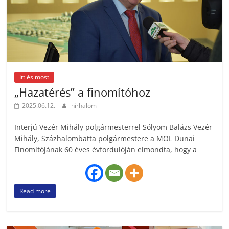
Itt és most
„Hazatérés” a finomítóhoz
2025.06.12.
hirhalom
Interjú Vezér Mihály polgármesterrel Sólyom Balázs Vezér
Mihály, Százhalombatta polgármestere a MOL Dunai
Finomítójának 60 éves évfordulóján elmondta, hogy a
Read more