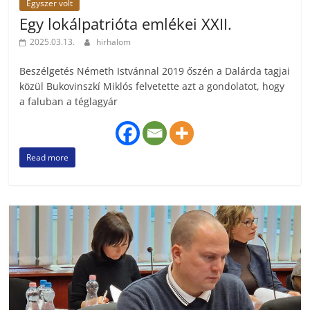
Egyszer volt
Egy lokálpatrióta emlékei XXII.
2025.03.13.
hirhalom
Beszélgetés Németh Istvánnal 2019 őszén a Dalárda tagjai
közül Bukovinszkí Miklós felvetette azt a gondolatot, hogy
a faluban a téglagyár
Read more