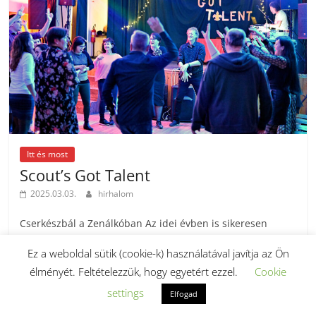
Itt és most
Scout’s Got Talent
2025.03.03.
hirhalom
Cserkészbál a Zenálkóban Az idei évben is sikeresen
lezajlott a jótékonysági cserkészbálunk 2025. február 8-án
Ez a weboldal sütik (cookie-k) használatával javítja az Ön
este a Zenálkó Etel Óvárosi
élményét. Feltételezzük, hogy egyetért ezzel.
Cookie
settings
Elfogad
Read more