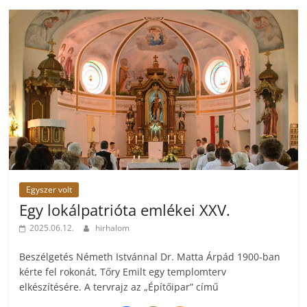
Egyszer volt
Egy lokálpatrióta emlékei XXV.
2025.06.12.
hirhalom
Beszélgetés Németh Istvánnal Dr. Matta Árpád 1900-ban
kérte fel rokonát, Tőry Emilt egy templomterv
elkészítésére. A tervrajz az „Építőipar” című