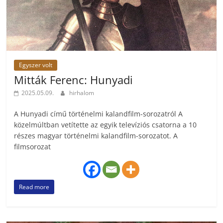
Egyszer volt
Mitták Ferenc: Hunyadi
2025.05.09.
hirhalom
A Hunyadi című történelmi ­kalandfilm-sorozatról A
közelmúltban vetítette az egyik televíziós csatorna a 10
részes magyar történelmi kalandfilm-sorozatot. A
filmsorozat
Read more