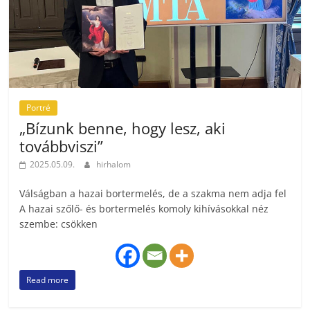
Portré
„Bízunk benne, hogy lesz, aki
továbbviszi”
2025.05.09.
hirhalom
Válságban a hazai bortermelés, de a szakma nem adja fel
A hazai szőlő- és bortermelés komoly kihívásokkal néz
szembe: csökken
Read more