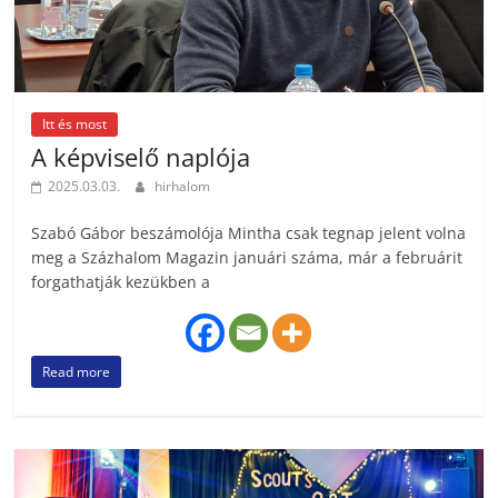
Itt és most
A képviselő naplója
2025.03.03.
hirhalom
Szabó Gábor beszámolója Mintha csak tegnap jelent volna
meg a Százhalom Magazin januári száma, már a februárit
forgathatják kezükben a
Read more