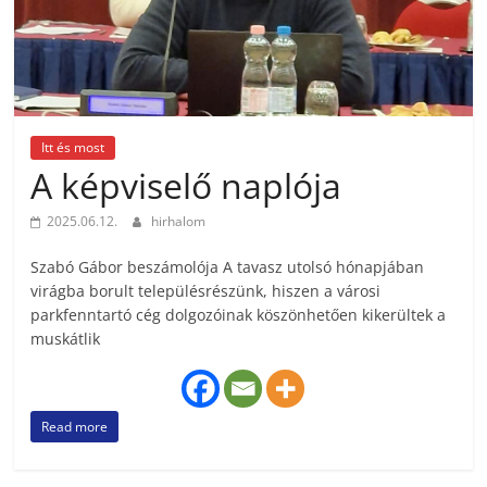
Itt és most
A képviselő naplója
2025.06.12.
hirhalom
Szabó Gábor beszámolója A tavasz utolsó hónapjában
virágba borult településrészünk, hiszen a városi
parkfenntartó cég dolgozóinak köszönhetően kikerültek a
muskátlik
Read more