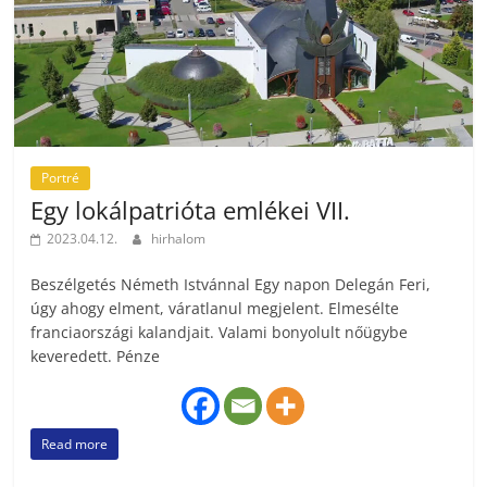
Portré
Egy lokálpatrióta emlékei VII.
2023.04.12.
hirhalom
Beszélgetés Németh Istvánnal Egy napon Delegán Feri,
úgy ahogy elment, váratlanul megjelent. Elmesélte
franciaországi kalandjait. Valami bonyolult nőügybe
keveredett. Pénze
Read more