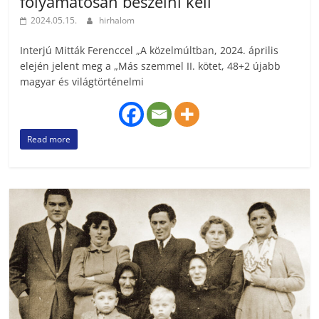
folyamatosan beszélni kell
2024.05.15.
hirhalom
Interjú Mitták Ferenccel „A közelmúltban, 2024. április
elején jelent meg a „Más szemmel II. kötet, 48+2 újabb
magyar és világtörténelmi
Read more