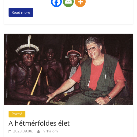
Read more
Portré
A hétmérföldes élet
2023.09.06.
hirhalom