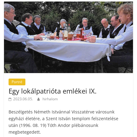
Portré
Egy lokálpatrióta emlékei IX.
2023.06.05.
hirhalom
Beszélgetés Németh Istvánnal Visszatérve városunk
egyházi életére, a Szent István templom felszentelése
után (1996. 08. 19) Tóth Andor plébánosunk
megbetegedett.