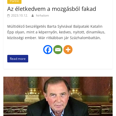
Portré
Az életkedvem a mozgásból fakad
2023.10.12.
hirhalom
Múltidéző beszélgetés Barta Sylviával Balpataki Katalin
Épp olyan, mint a képernyőn, kedves, nyitott, dinamikus,
közösségi ember. Már ritkábban jár Százhalombattán,
Read more