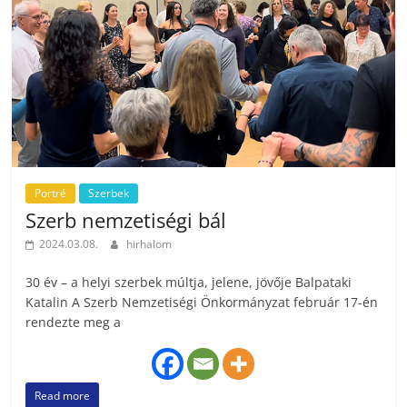
Portré
Szerbek
Szerb nemzetiségi bál
2024.03.08.
hirhalom
30 év – a helyi szerbek múltja, jelene, jövője Balpataki
Katalin A Szerb Nemzetiségi Önkormányzat február 17-én
rendezte meg a
Read more