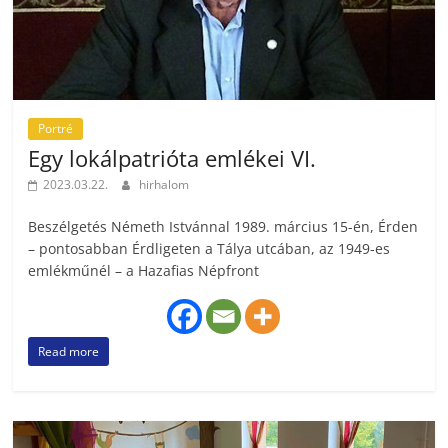
Portré
Egy lokálpatrióta emlékei VI.
2023.03.22.
hirhalom
Beszélgetés Németh Istvánnal 1989. március 15-én, Érden
– pontosabban Érdligeten a Tálya utcában, az 1949-es
emlékműnél – a Hazafias Népfront
Read more