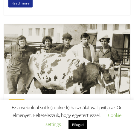
Read more
Portré
Ez a weboldal sütik (cookie-k) használatával javítja az Ön
Egy lokálpatrióta emlékei V.
élményét. Feltételezzük, hogy egyetért ezzel.
Cookie
2023.02.06.
hirhalom
settings
Elfogad
Beszélgetés Németh Istvánnal Az állattenyésztési