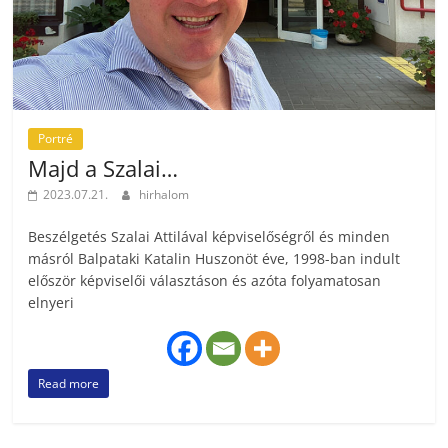
Portré
Majd a Szalai…
2023.07.21.
hirhalom
Beszélgetés Szalai Attilával képviselőségről és minden
másról Balpataki Katalin Huszonöt éve, 1998-ban indult
először képviselői választáson és azóta folyamatosan
elnyeri
Read more