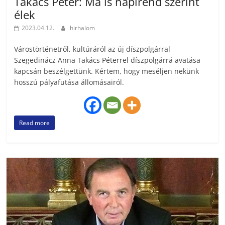
Takács Péter: Ma is napirend szerint
élek
2023.04.12.
hirhalom
Várostörténetről, kultúráról az új díszpolgárral
Szegedinácz Anna Takács Péterrel díszpolgárrá avatása
kapcsán beszélgettünk. Kértem, hogy meséljen nekünk
hosszú pályafutása állomásairól.
Read more