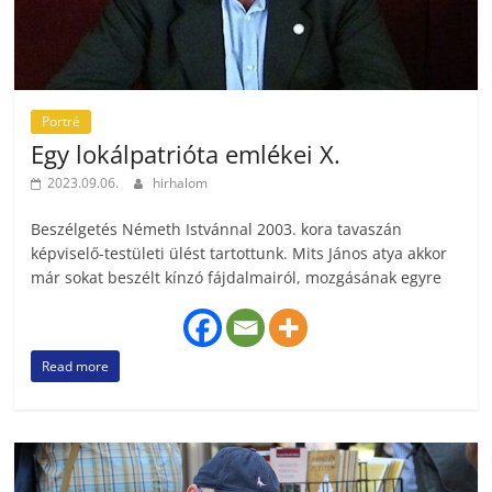
Portré
Egy lokálpatrióta emlékei X.
2023.09.06.
hirhalom
Beszélgetés Németh Istvánnal 2003. kora tavaszán
képviselő-testületi ülést tartottunk. Mits János atya akkor
már sokat beszélt kínzó fájdalmairól, mozgásának egyre
Read more