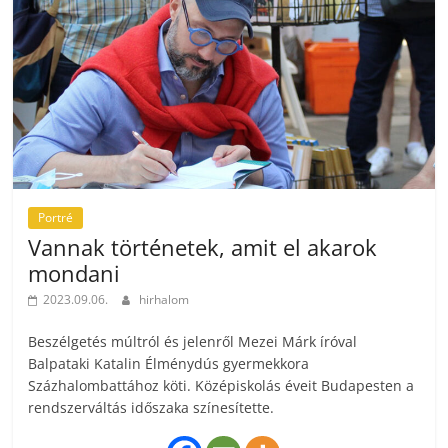
Portré
Vannak történetek, amit el akarok
mondani
2023.09.06.
hirhalom
Beszélgetés múltról és jelenről Mezei Márk íróval
Balpataki Katalin Élménydús gyermekkora
Százhalombattához köti. Középiskolás éveit Budapesten a
rendszerváltás időszaka színesítette.