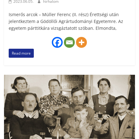
2023.06.05.
hirhalom
Ismerős arcok – Müller Ferenc (II. rész) Érettségi után
jelentkeztem a Gödöllői Agrártudományi Egyetemre. Az
egyetem párttitkára vizsgáztatott szóban. Elmondta,
Read more