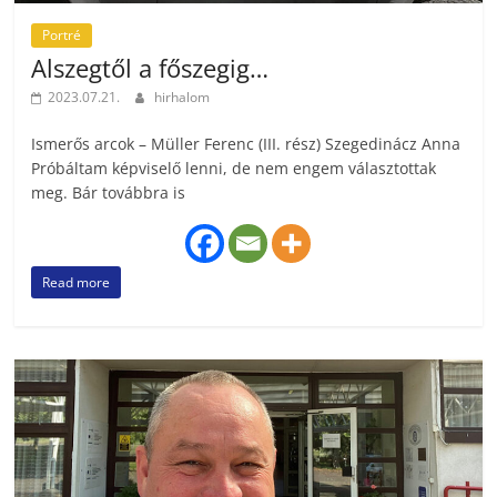
Portré
Alszegtől a főszegig…
2023.07.21.
hirhalom
Ismerős arcok – Müller Ferenc (III. rész) Szegedinácz Anna
Próbáltam képviselő lenni, de nem engem választottak
meg. Bár továbbra is
Read more