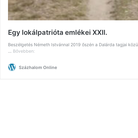
Egy lokálpatrióta emlékei XXII.
Beszélgetés Németh Istvánnal 2019 őszén a Dalárda tagjai közül 
Egy
…
Bővebben:
lokálpatrióta
emlékei
Százhalom Online
XXII.