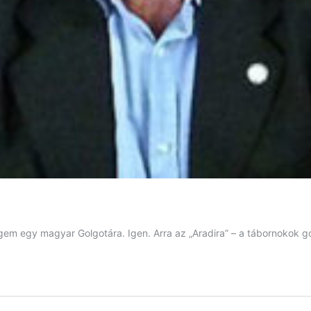
em egy magyar Golgotára. Igen. Arra az „Aradira” – a tábornokok g