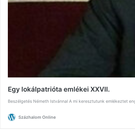
Egy lokálpatrióta emlékei XXVII.
Beszélgetés Németh Istvánnal A mi keresztutunk emlékeztet eng
Százhalom Online