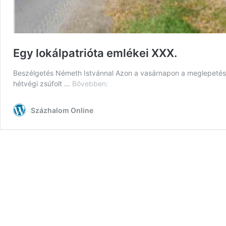
Egy lokálpatrióta emlékei XXX.
Beszélgetés Németh Istvánnal Azon a vasárnapon a meglepetése
Egy
hétvégi zsúfolt …
Bővebben:
lokálpatrióta
emlékei
Százhalom Online
XXX.