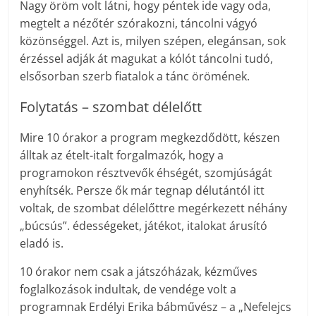
Nagy öröm volt látni, hogy péntek ide vagy oda,
megtelt a nézőtér szórakozni, táncolni vágyó
közönséggel. Azt is, milyen szépen, elegánsan, sok
érzéssel adják át magukat a kólót táncolni tudó,
elsősorban szerb fiatalok a tánc örömének.
Folytatás – szombat délelőtt
Mire 10 órakor a program megkezdődött, készen
álltak az ételt-italt forgalmazók, hogy a
programokon résztvevők éhségét, szomjúságát
enyhítsék. Persze ők már tegnap délutántól itt
voltak, de szombat délelőttre megérkezett néhány
„búcsús”. édességeket, játékot, italokat árusító
eladó is.
10 órakor nem csak a játszóházak, kézműves
foglalkozások indultak, de vendége volt a
programnak Erdélyi Erika bábművész – a „Nefelejcs