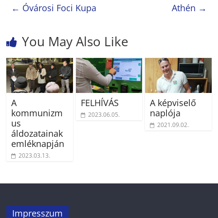
←
Óvárosi Foci Kupa
Athén
→
You May Also Like
A
FELHÍVÁS
A képviselő
kommunizm
naplója
2023.06.05.
us
2021.09.02.
áldozatainak
emléknapján
2023.03.13.
Impresszum