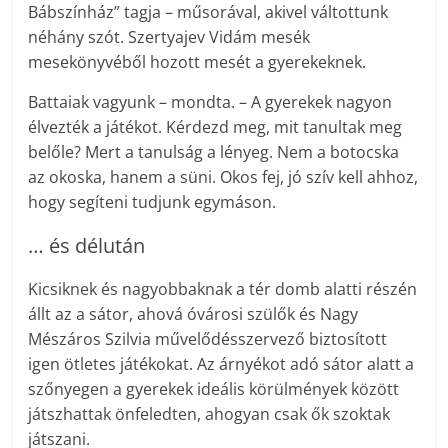
Bábszínház” tagja – műsorával, akivel váltottunk
néhány szót. Szertyajev Vidám mesék
mesekönyvéből hozott mesét a gyerekeknek.
Battaiak vagyunk – mondta. – A gyerekek nagyon
élvezték a játékot. Kérdezd meg, mit tanultak meg
belőle? Mert a tanulság a lényeg. Nem a botocska
az okoska, hanem a süni. Okos fej, jó szív kell ahhoz,
hogy segíteni tudjunk egymáson.
… és délután
Kicsiknek és nagyobbaknak a tér domb alatti részén
állt az a sátor, ahová óvárosi szülők és Nagy
Mészáros Szilvia művelődésszervező biztosított
igen ötletes játékokat. Az árnyékot adó sátor alatt a
szőnyegen a gyerekek ideális körülmények között
játszhattak önfeledten, ahogyan csak ők szoktak
játszani.