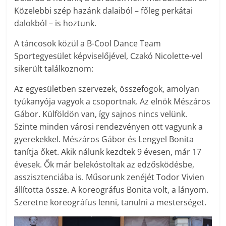
Közelebbi szép hazánk dalaiból – főleg perkátai
dalokból – is hoztunk.
A táncosok közül a B-Cool Dance Team
Sportegyesület képviselőjével, Czakó Nico­lette-vel
sikerült találkoznom:
Az egyesületben szervezek, összefogok, amolyan
tyúkanyója vagyok a csoportnak. Az elnök Mészáros
Gábor. Külföldön van, így sajnos nincs velünk.
Szinte minden városi rendezvényen ott vagyunk a
gyerekekkel. Mészáros Gábor és Lengyel Bonita
tanítja őket. Akik nálunk kezdtek 9 évesen, már 17
évesek. Ők már belekóstoltak az edzősködésbe,
asszisztenciába is. Műsorunk zenéjét Todor Vivien
állította össze. A koreográfus Bonita volt, a lányom.
Szeretne koreográfus lenni, tanulni a mesterséget.