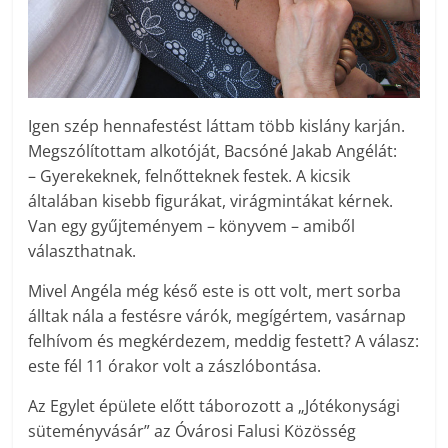
Igen szép hennafestést láttam több kislány karján.
Megszólítottam alkotóját, Ba­csó­né Jakab Angélát:
– Gyerekeknek, felnőtteknek festek. A kicsik
általában kisebb figurákat, virágmintákat kérnek.
Van egy gyűjteményem – könyvem – amiből
választhatnak.
Mivel Angéla még késő este is ott volt, mert sorba
álltak nála a festésre várók, megígértem, vasárnap
felhívom és megkérdezem, meddig festett? A válasz:
este fél 11 órakor volt a zászlóbontása.
Az Egylet épülete előtt táborozott a „Jótékonysági
süteményvásár” az Óvárosi Falusi Közösség