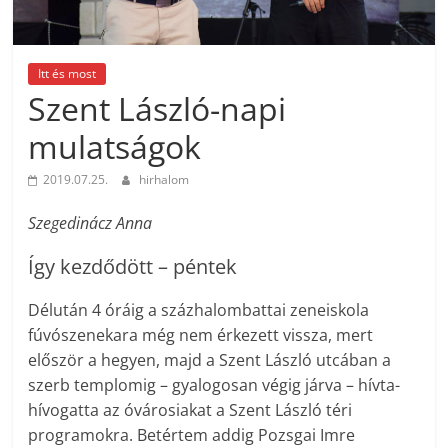
Itt és most
Szent László-napi
mulatságok
2019.07.25.
hirhalom
Szegedinácz Anna
Így kezdődött – péntek
Délután 4 óráig a százhalombattai zeneiskola
fúvószenekara még nem érkezett vissza, mert
először a hegyen, majd a Szent László utcában a
szerb templomig – gyalogosan végig járva – hívta-
hívogatta az óvárosiakat a Szent László téri
programokra. Betértem addig Pozsgai Imre