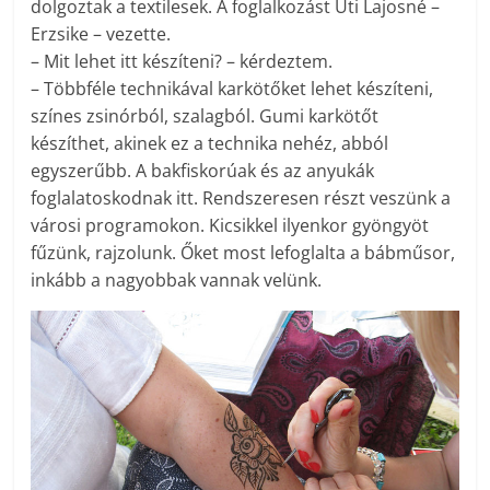
dolgoztak a textilesek. A foglalkozást Úti Lajosné –
Erzsike – vezette.
– Mit lehet itt készíteni? – kérdeztem.
– Többféle technikával karkötőket lehet készíteni,
színes zsinórból, szalagból. Gumi karkötőt
készíthet, akinek ez a technika nehéz, abból
egyszerűbb. A bakfiskorúak és az anyukák
foglalatoskodnak itt. Rendszeresen részt veszünk a
városi programokon. Kicsikkel ilyenkor gyöngyöt
fűzünk, rajzolunk. Őket most lefoglalta a bábműsor,
inkább a nagyobbak vannak velünk.