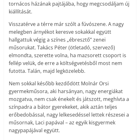
tornácos házának pajtájába, hogy megcsodáljam új
kiállítását.
Visszatérve a térre már szólt a fúvószene. A nagy
melegben árnyékot keresve sokakkal együtt
hallgattuk végig a színes „ébresztő” zenei
műsorukat. Takács Péter (ötletadó, szervező)
elmondta, szerette volna, ha mazsorett csoport is
fellép velük, de erre a költségvetésből most nem
futotta. Talán, majd legközelebb.
Nem sokkal később kezdődött Molnár Orsi
gyermekműsora, aki harsányan, nagy energiákat
mozgatva, nem csak énekelt és játszott, meghívta a
színpadra a bátor gyerekeket, akik aztán teljes
erőbedobással, nagy lelkesedéssel lettek részesei a
műsornak, Laci papával – az egyik kisgyermek
nagypapájával együtt.