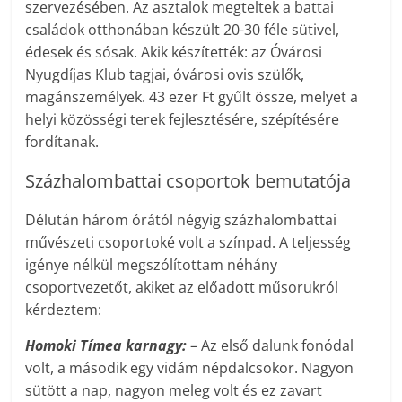
szervezésében. Az asztalok megteltek a battai
családok otthonában készült 20-30 féle sütivel,
édesek és sósak. Akik készítették: az Óvárosi
Nyugdíjas Klub tagjai, óvárosi ovis szülők,
magánszemélyek. 43 ezer Ft gyűlt össze, melyet a
helyi közösségi terek fejlesztésére, szépítésére
fordítanak.
Százhalombattai csoportok bemutatója
Délután három órától négyig százhalombattai
művészeti csoportoké volt a színpad. A teljesség
igénye nélkül megszólítottam néhány
csoportvezetőt, akiket az előadott műsorukról
kérdeztem:
Homoki Tímea karnagy:
– Az első dalunk fonódal
volt, a második egy vidám népdalcsokor. Nagyon
sütött a nap, nagyon meleg volt és ez zavart