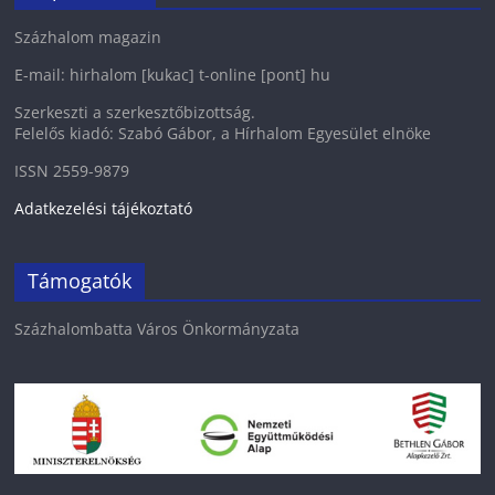
Százhalom magazin
E-mail: hirhalom [kukac] t-online [pont] hu
Szerkeszti a szerkesztőbizottság.
Felelős kiadó: Szabó Gábor, a Hírhalom Egyesület elnöke
ISSN 2559-9879
Adatkezelési tájékoztató
Támogatók
Százhalombatta Város Önkormányzata