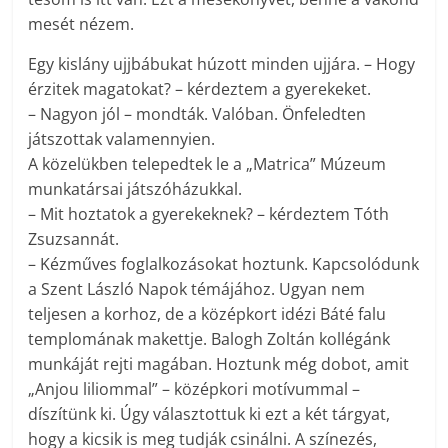
mesét nézem.
Egy kislány ujjbábukat húzott minden ujjára. – Hogy
érzitek magatokat? – kérdeztem a gyerekeket.
– Nagyon jól – mondták. Valóban. Önfeledten
játszottak valamennyien.
A közelükben telepedtek le a „Matrica” Múzeum
munkatársai játszóházukkal.
– Mit hoztatok a gyerekeknek? – kérdeztem Tóth
Zsuzsannát.
– Kézműves foglalkozásokat hoztunk. Kapcsolódunk
a Szent László Napok témájához. Ugyan nem
teljesen a korhoz, de a középkort idézi Báté falu
templomának makettje. Balogh Zoltán kollégánk
munkáját rejti magában. Hoztunk még dobot, amit
„Anjou liliommal” – középkori motívummal –
díszítünk ki. Úgy választottuk ki ezt a két tárgyat,
hogy a kicsik is meg tudják csinálni. A színezés,