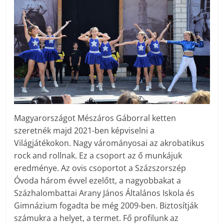
Magyarországot Mészáros Gáborral ketten
szeretnék majd 2021-ben képviselni a
Világjátékokon. Nagy várományosai az akrobatikus
rock ­and ­roll­nak. Ez a csoport az ő munkájuk
eredménye. Az ovis csoportot a Százszorszép
Óvoda három évvel ezelőtt, a nagyobbakat a
Százhalombattai Arany János Általános Iskola és
Gimnázium fogadta be még 2009-ben. Biztosítják
számukra a helyet, a termet. Fő profilunk az