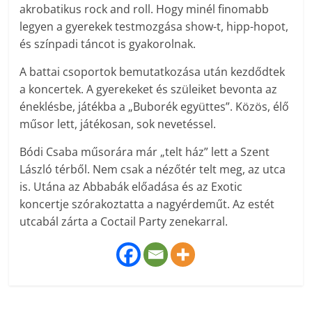
akrobatikus rock and roll. Hogy minél finomabb
legyen a gyerekek testmozgása show-t, hipp-hopot,
és színpadi táncot is gyakorolnak.
A battai csoportok bemutatkozása után kezdődtek
a koncertek. A gyerekeket és szüleiket bevonta az
éneklésbe, játékba a „Buborék együttes”. Közös, élő
műsor lett, játékosan, sok nevetéssel.
Bódi Csaba műsorára már „telt ház” lett a Szent
László térből. Nem csak a nézőtér telt meg, az utca
is. Utána az Abbabák előadása és az Exotic
koncertje szórakoztatta a nagyérdeműt. Az estét
utcabál zárta a Coctail Party zenekarral.