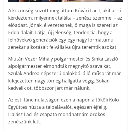
A közönség között megláttam Kővári Lacit, akit arról
kérdeztem, milyennek találta – zenész szemmel – az
előadást. Jónak, élvezetesnek, ő maga is szereti az
Edda dalait. Látja, új jelenség, tendencia, hogy a
felnövekvő generációk egy-egy nagy formátumú
zenekar alkotásait felvállalva újra teremtik azokat.
Miután Vezér Mihály polgármester és Sinka László
alpolgármester elmondták megnyitó szavaikat,
Szulák Andrea népszerű dalokból álló műsorát már
kifejezetten nagy tömeg hallgatta végig. Sokan
kedvelik őt, többször járt már nálunk.
Az esti táncmulatságon ezen a napon a tököli Kolo
Együttes húzta a talpalávalót, egészen éjfélig.
Halász Laci és csapata mondhatnám örökös
zenészünk lett.