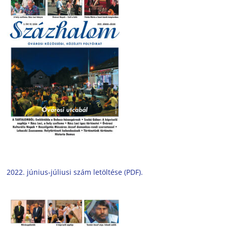
2022. június-júliusi szám letöltése (PDF).