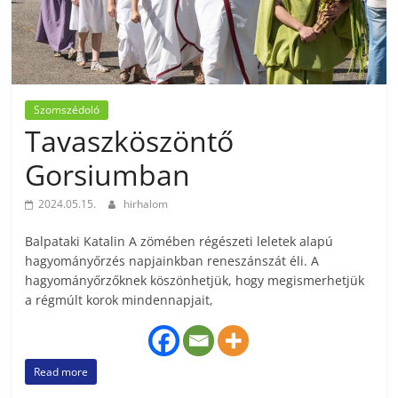
Szomszédoló
Tavaszköszöntő
Gorsiumban
2024.05.15.
hirhalom
Balpataki Katalin A zömében régészeti leletek alapú
hagyományőrzés napjainkban reneszánszát éli. A
hagyományőrzőknek köszönhetjük, hogy megismerhetjük
a régmúlt korok mindennapjait,
Read more