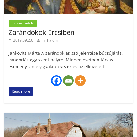
Szomszédoló
Zarándokok Ercsiben
2019.09.23.
hirhalom
Jankovits Márta A zarándoklás szó jelentése búcsújárás,
vándorlás egy szent helyre. Minden esetben társas
esemény, amely gyakran vezeklés az elkövetett
Read more