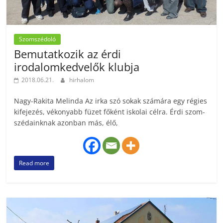
Szomszédoló
Bemutatkozik az érdi
irodalomkedvelők klubja
2018.06.21.
hirhalom
Nagy-Rakita Melinda Az irka szó sokak számára egy régies
kifejezés, vékonyabb füzet főként iskolai célra. Érdi szom­
szé­dainknak azonban más, élő,
Read more