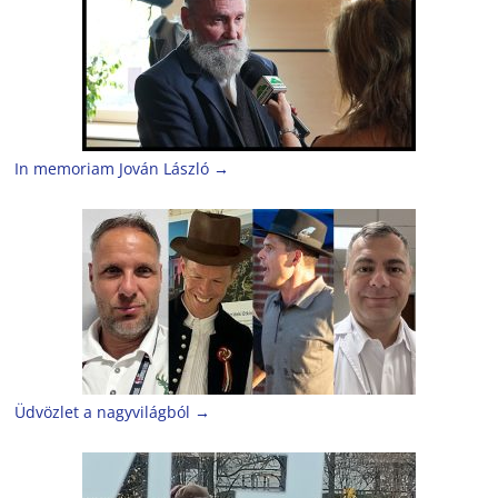
In memoriam Jován László
→
Üdvözlet a nagyvilágból
→