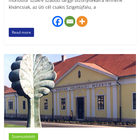
monostor szűkre szabott tárgyi bizonyítékaira lennénk
kíváncsiak, az úti cél csakis Szigetújfalu, a
Read more
Szomszédoló