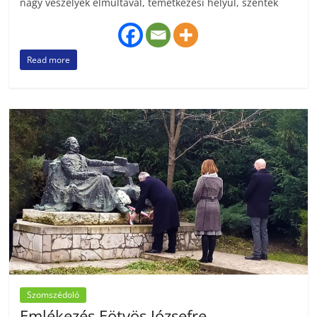
nagy veszélyek elmúltával, temetkezési helyül, szentek
Read more
Szomszédoló
Emlékezés Eötvös Józsefre