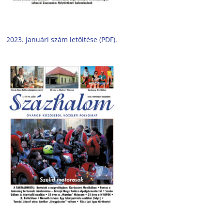
2023. januári szám letöltése (PDF).