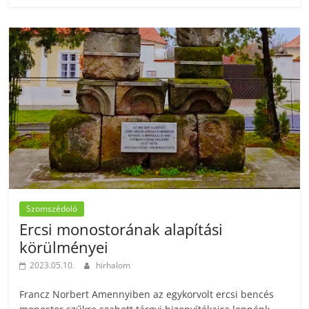
Szomszédoló
Ercsi monostorának alapítási
körülményei
2023.05.10.
hirhalom
Francz Norbert Amennyiben az egykorvolt ercsi bencés