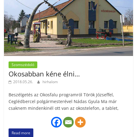
Szomszédoló
Okosabban kéne élni…
2018.05.26.
hirhalom
Beszélgetés az Okosfalu programról Török Józseffel,
Ceglédbercel polgármesterével Nádas Gyula Ma már
csaknem mindenkinél ott van az okostelefon, a tablet,
Read more