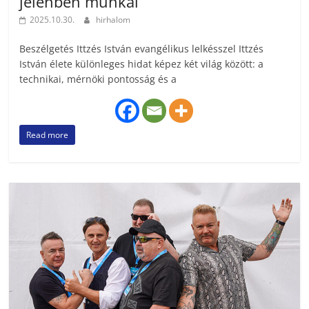
jelenben munkál”
2025.10.30.
hirhalom
Beszélgetés Ittzés István evangélikus lelkésszel Ittzés
István élete különleges hidat képez két világ között: a
technikai, mérnöki pontosság és a
Read more