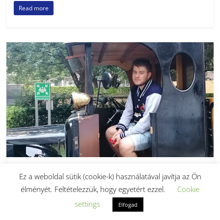
Read more
Portré
Ez a weboldal sütik (cookie-k) használatával javítja az Ön
Egyetem a Hyde-park mellett
élményét. Feltételezzük, hogy egyetért ezzel.
Cookie
2024.09.09.
hirhalom
settings
Elfogad
Óvárosi beszélgetés Bacsó Zéténnyel Szegedinácz Anna