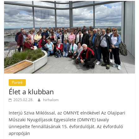
Portré
Élet a klubban
2025.02.28.
hirhalom
Interjú Sziva Miklóssal, az OMNYE elnökével Az Olajipari
Műszaki Nyugdíjasok Egyesülete (OMNYE) tavaly
ünnepelte fennállásának 15. évfordulóját. Az évforduló
apropóján