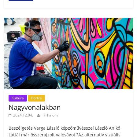
Kultúra
Portré
Nagyvonalakban
2024.12.04.
hirhalom
Beszélgetés Varga László képzőművésszel László Anikó
Láttál már összerajzolt valóságot ?Az alternatív vizuális