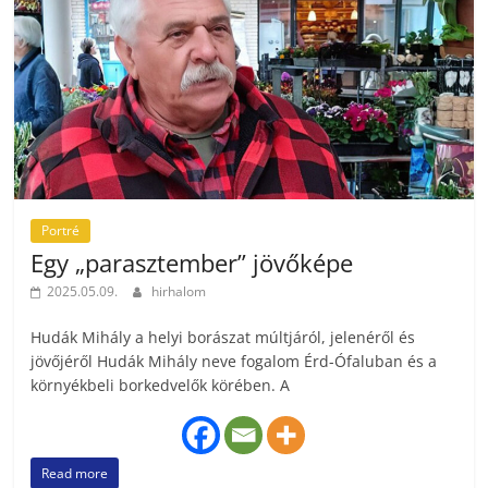
Portré
Egy „parasztember” jövőképe
2025.05.09.
hirhalom
Hudák Mihály a helyi borászat múltjáról, jelenéről és
jövőjéről Hudák Mihály neve fogalom Érd-Ófaluban és a
környékbeli borkedvelők körében. A
Read more