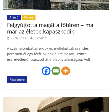
Ajánló
Portré
Felgyújtotta magát a főtéren – ma
már az életbe kapaszkodik
2026.02.11.
hirhalom
A százhalombattai erdők és mellékutcák csendes
peremén él egy férfi, akinek élete lassan, szinte
észrevétlenül csúszott át a bizonytalanságba. Volt
Read more