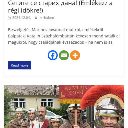
Сетите се старих дана! (Emlékezz a
régi időkre!)
2024.12.04.
hirhalom
Beszélgetés Marinov Jovánnal múltról, emlékekről
Balpataki Katalin Százhalombattán kevesen mondhatják el
magukról, hogy családjának évszázados – ha nem is az
Read more