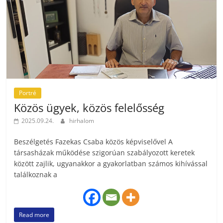
Portré
Közös ügyek, közös felelősség
2025.09.24.
hirhalom
Beszélgetés Fazekas Csaba közös képviselővel A
társasházak működése szigorúan szabályozott keretek
között zajlik, ugyanakkor a gyakorlatban számos kihívással
találkoznak a
Read more