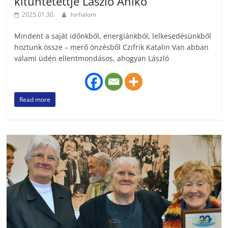
kitüntetettje László Anikó
2025.01.30.
hirhalom
Mindent a saját időnkből, energiánkból, lelkesedésünkből
hoztunk össze – merő önzésből Czifrik Katalin Van abban
valami üdén ellentmondásos, ahogyan László
Read more