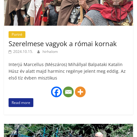
Portré
Szerelmese vagyok a római kornak
2024.10.15.
hirhalom
Interjú Marcellus (Mészáros) Mihállyal Balpataki Katalin
Húsz év alatt majd harminc regénye jelent meg eddig. Az
első tíz évben misztikus
Read more