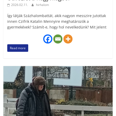
2026.02.11.
hirhalom
Így látják Százhalombattát, akik nagyon messzire jutottak
innen Czifrik Katalin Mennyire meghatározók a
gyermekévek? Számít-e, hogy hol nevelkedünk? Mit jelent
Read more