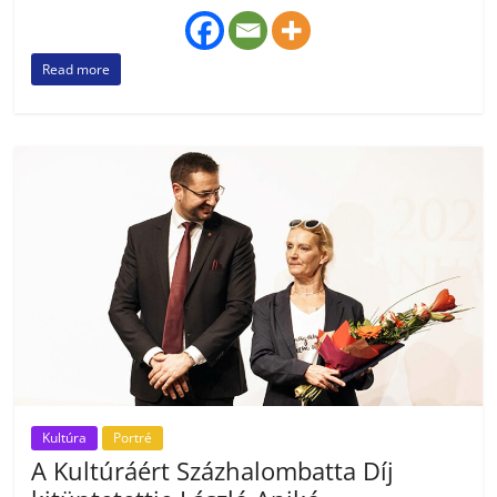
Read more
Kultúra
Portré
A Kultúráért Százhalombatta Díj