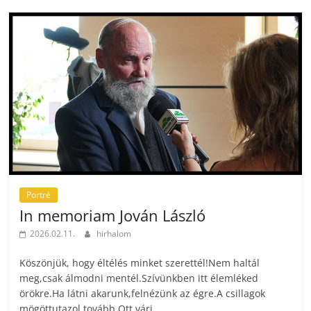
Portré
In memoriam Jován László
2026.02.11.
hirhalom
Köszönjük, hogy éltélés minket szerettél!Nem haltál
meg,csak álmodni mentél.Szívünkben itt élemléked
örökre.Ha látni akarunk,felnézünk az égre.A csillagok
mögöttutazol tovább.Ott várj