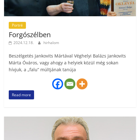
Portré
Forgószélben
2024.12.18.
hirhalom
Beszélgetés Jankovits Mártával Véghelyi Balázs Jankovits
Márta Óváros, vagy ahogy a helyiek közül még sokan
hívjuk, a „falu” múltjának tanúja
Read more