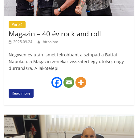
Portré
Magazin – 40 év rock and roll
2025.09.24.
hirhalom
Negyven év után ismét felrobbant a színpad a Battai
Napokon: a Magazin zenekar visszatért egy utolsó, nagy
durranásra. A lakótelepi
Read more