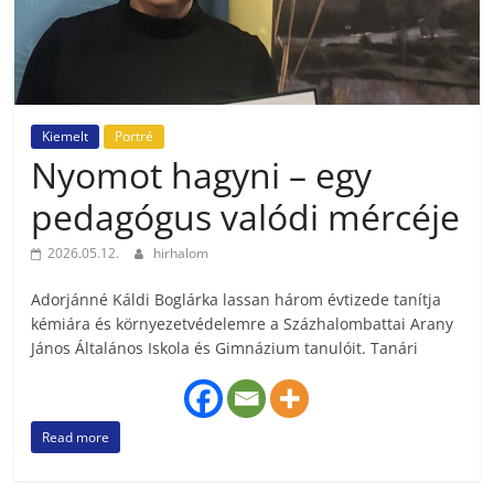
Kiemelt
Portré
Nyomot hagyni – egy
pedagógus valódi mércéje
2026.05.12.
hirhalom
Adorjánné Káldi Boglárka lassan három évtizede tanítja
kémiára és környezetvédelemre a Százhalombattai Arany
János Általános Iskola és Gimnázium tanulóit. Tanári
Read more