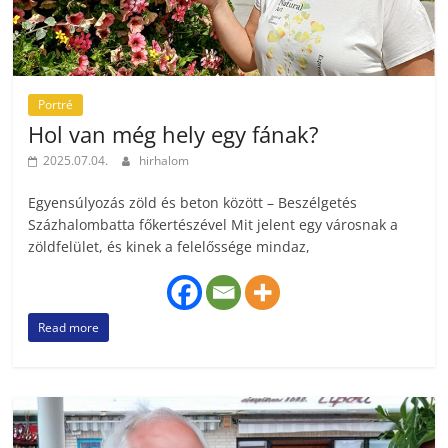
Portré
Hol van még hely egy fának?
2025.07.04.
hirhalom
Egyensúlyozás zöld és beton között – Beszélgetés
Százhalombatta főkertészével Mit jelent egy városnak a
zöldfelület, és kinek a felelőssége mindaz,
Read more