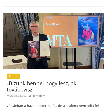
Portré
„Bízunk benne, hogy lesz, aki
továbbviszi”
2025.05.09.
hirhalom
Válságban a hazai bortermelés, de a szakma nem adja fel