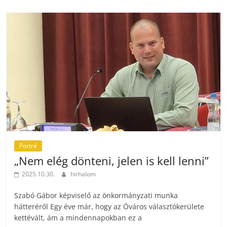
Portré
„Nem elég dönteni, jelen is kell lenni”
2025.10.30.
hirhalom
Szabó Gábor képviselő az önkormányzati munka
hátteréről Egy éve már, hogy az Óváros választókerülete
kettévált, ám a mindennapokban ez a