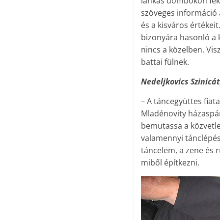
lankás dombokon fekv
szöveges információ a
és a kisváros értékei
bizonyára hasonló a 
nincs a közelben. Vis
battai fülnek.
Nedeljkovics Szinicá
– A táncegyüttes fiat
Mladénovity házaspá­r
bemutassa a közvetlen
valamennyi tánclépés
táncelem, a zene és r
miből építkezni.