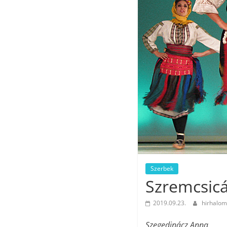
Szerbek
Szremcsic
2019.09.23.
hirhalom
Szegedinácz Anna