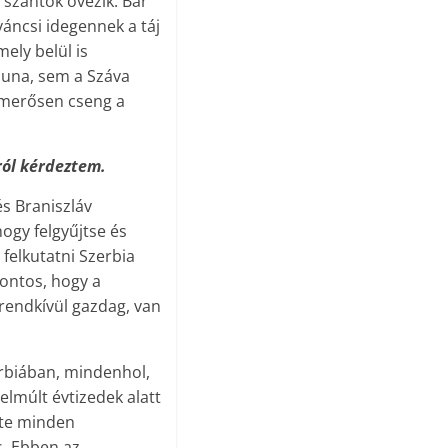
 szántók övezik. Bár
váncsi idegennek a táj
ely belül is
Duna, sem a Száva
ismerősen cseng a
ról kérdeztem.
és Braniszláv
hogy felgyűjtse és
 felkutatni Szerbia
Fontos, hogy a
 rendkívül gazdag, van
rbiában, mindenhol,
lmúlt évtizedek alatt
nte minden
s. Ebben az