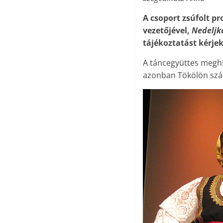
A csoport zsúfolt p
vezetőjével,
Nedeljko
tájékoztatást kérjek
A táncegyüttes meghív
azonban Tökölön szál