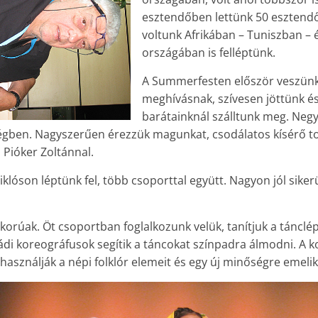
esztendőben lettünk 50 esztendő
voltunk Afrikában – Tuniszban – 
országában is felléptünk.
A Summerfesten először veszünk 
meghívásnak, szívesen jöttünk és
barátainknál szálltunk meg. Neg
égben. Nagyszerűen érezzük magunkat, csodálatos kísérő t
, Pióker Zoltánnal.
lóson léptünk fel, több csoporttal együtt. Nagyon jól sikerül
korúak. Öt csoportban foglalkozunk velük, tanítjuk a tánclé
ádi ko­reog­ráfusok segítik a táncokat színpadra álmodni. A k
lhasználják a népi folklór elemeit és egy új minőségre emelik