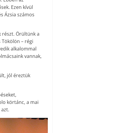
sek. Ezen kívül
és Ázsia számos
részt. Örültünk a
 Tökölön – régi
yedik alkalommal
olmácsaink vannak,
t, jól éreztük
péseket,
olo körtánc, a mai
 azt.