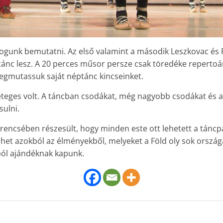
ogunk bemutatni. Az első valamint a második Leszkovac és P
tánc lesz. A 20 perces műsor persze csak töredéke repertoá
egmutassuk saját néptánc kincseinket.
eteges volt. A táncban csodákat, még nagyobb csodákat és a 
ulni.
erencsében részesült, hogy minden este ott lehetett a tánc
het azokból az élményekből, melyeket a Föld oly sok országáb
ól ajándéknak kapunk.