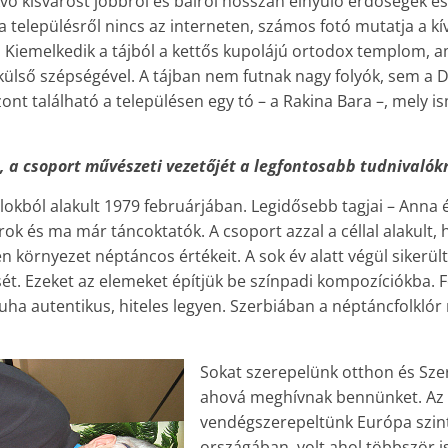
ő kisvárost jobbról és balról hosszan elnyúló erdőségek és
 településről nincs az interneten, számos fotó mutatja a kí
t. Kiemelkedik a tájból a kettős kupolájú ortodox templom, am
külső szépségével. A tájban nem futnak nagy folyók, sem a 
zont található a településen egy tó – a Rakina Bara –, mely 
t, a csoport művészeti vezetőjét a legfontosabb tudnivalók
alokból alakult 1979 februárjában. Legidősebb tagjai – Anna 
ok és ma már táncoktatók. A csoport azzal a céllal alakult, 
 környezet néptáncos értékeit. A sok év alatt végül sikerült
ét. Ezeket az elemeket építjük be színpadi kompozíciókba. 
uha autentikus, hiteles legyen. Szerbiában a néptáncfolklór
Sokat szerepelünk otthon és Sze
ahová meghívnak bennünket. Az e
vendégszerepeltünk Európa szi
országában, volt ahol többször i