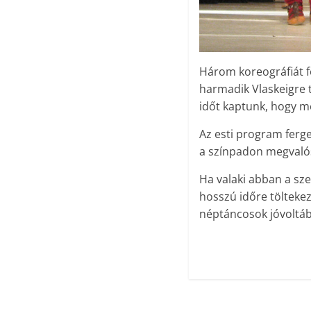
Három koreográfiát f
harmadik Vlaskeigre 
időt kaptunk, hogy m
Az esti program ferg
a színpadon megvalós
Ha valaki abban a sz
hosszú időre töltekez
néptáncosok jóvoltáb