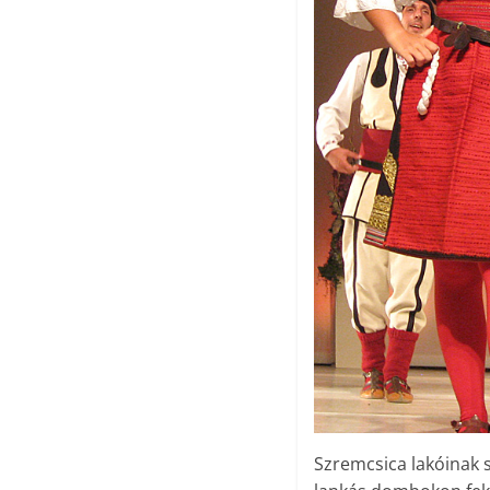
Szremcsica lakóinak s