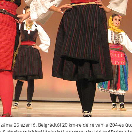
záma 25 ezer fő, Belgrádtól 20 km-re délre van, a 204-es úto