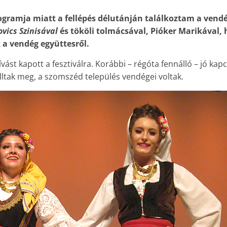
rogramja miatt a fellépés délutánján találkoztam a vendé
vics Szinisával
és tököli tolmácsával, Pióker Marikával, 
 a vendég együttesről.
ást kapott a fesztiválra. Korábbi – régóta fennálló – jó kapc
ltak meg, a szomszéd település vendégei voltak.