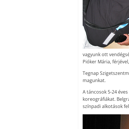
vagyunk ott vendégs
Pióker Mária, férjével
Tegnap Szigetszentmik
magunkat.
A táncosok 5-24 éves 
koreográfiákat. Belgr
színpadi alkotások fe