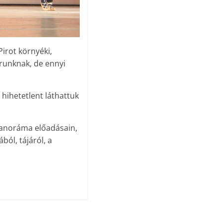
irot környéki,
runknak, de ennyi
hihetetlent láthattuk
panoráma előadásain,
ól, tájáról, a