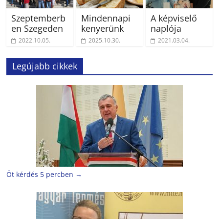
Szeptemberb
Mindennapi
A képviselő
en Szegeden
kenyerünk
naplója
2022.10.05.
2025.10.30.
2021.03.04.
Legújabb cikkek
Öt kérdés 5 percben
→