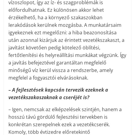
vízoszlopot, így az íz- és szagproblémák is
előfordulhatnak. Ez különösen akkor lehet
érzékelhető, ha a környező szakaszokban
lerakódások kerülnek mozgásba. A munkatársaim
igyekeznek ezt megelőzni: a hiba beazonosítása
után azonnal kizárjuk az érintett vezetékszakaszt, a
javítást követően pedig kötelező öblítési,
fertőtlenítési és helyreállítási munkákat végzünk. Így
a javítás befejeztével garantáltan megfelelő
minőségű víz kerül vissza a rendszerbe, amely
megfelel a fogyasztói elvárásoknak.
– A fejlesztések kapcsán tervezik ezeknek a
vezetékszakaszoknak a cseréjét is?
– Igen, nemcsak az elképzelések szintjén, hanem a
hosszú távú gördülő fejlesztési tervekben is
konkrétan szerepelnek ezek a vezetékcserék.
Komoly, több évtizedre előretekintő