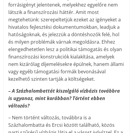
forrásigényt jelentenek, melyekhez egyelőre nem
látszik a finanszírozási háttér. Amit most
megtehetünk: szerepeltetjük ezeket az igényeket a
hivatalos fejlesztési dokumentumokban, leadjuk a
hatóságoknak, és jelezzük a döntéshozók felé, hol
és milyen problémák várnak megoldásra. Ehhez
elengedhetetlen lesz a politikai támogatás és olyan
finanszírozási konstrukciók kialakítása, amelyek
nem kizárólag díjemelésekre épülnek, hanem állami
vagy egyéb támogatási formák bevonásával
kezelhető szinten tartják a költségeket.
– A Százhalombattát kiszolgáló vízbázis továbbra
is ugyanaz, mint korábban? Történt ebben
változás?
– Nem történt változás, továbbra is a
Százhalombatta és Ercsi között található, közös
parti szűrésű vízbázis látja el a várost ivóvízzel. Ez a