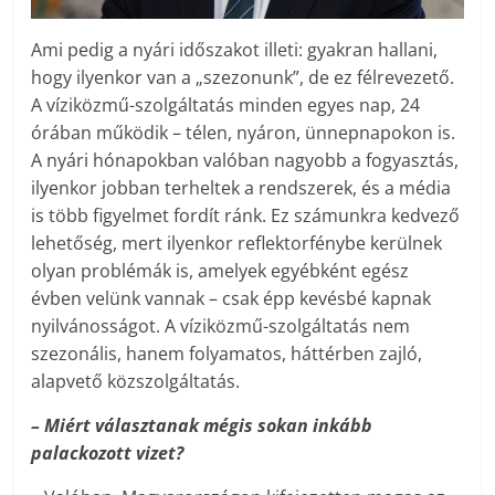
Ami pedig a nyári időszakot illeti: gyakran hallani,
hogy ilyenkor van a „szezonunk”, de ez félrevezető.
A víziközmű-szolgáltatás minden egyes nap, 24
órában működik – télen, nyáron, ünnepnapokon is.
A nyári hónapokban valóban nagyobb a fogyasztás,
ilyenkor jobban terheltek a rendszerek, és a média
is több figyelmet fordít ránk. Ez számunkra kedvező
lehetőség, mert ilyenkor reflektorfénybe kerülnek
olyan problémák is, amelyek egyébként egész
évben velünk vannak – csak épp kevésbé kapnak
nyilvánosságot. A víziközmű-szolgáltatás nem
szezonális, hanem folyamatos, háttérben zajló,
alapvető közszolgáltatás.
– Miért választanak mégis sokan inkább
palackozott vizet?