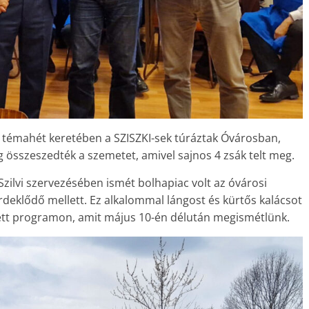
 témahét keretében a SZISZKI-sek túráztak Óvárosban,
 összeszedték a szemetet, amivel sajnos 4 zsák telt meg.
ilvi szervezésében ismét bolha­piac volt az óvárosi
rdeklődő mellett. Ez alkalommal lángost és kürtős kalácsot
vezett programon, amit május 10-én délután megismétlünk.