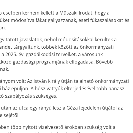
 esetben kérnem kellett a Műszaki Irodát, hogy a
ket módosítva fákat gallyazzanak, eseti fűkaszálásokat és
ön.
vitatott javaslatok, néhol módosításokkal kerültek a
irendet tárgyaltunk, többek között az önkormányzati
a 2025. évi gazdálkodási terveiket, a városunk
kozó gazdasági programjának elfogadása. Bővebb
lnak.
nyom volt: Az István király útján található önkormányzati
i ház épüljön. A hőszivattyúk elterjedésével több panasz
ozó szabályozás szükséges.
 után az utca egyirányú lesz a Géza fejedelem útjától az
elsejétől.
en több nyitott vízelvezető árokban szükség volt a