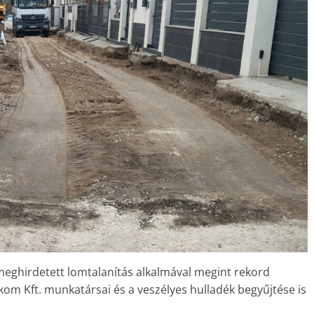
eghirdetett lomtalanítás alkalmával megint rekord
om Kft. munkatársai és a veszélyes hulladék begyűjtése is