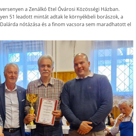
orversenyen a Zenálkó Etel Óvárosi Közösségi Házban.
n 51 leadott mintát adtak le környékbeli borászok, a
a Dalárda nótázása és a finom vacsora sem maradhatott el