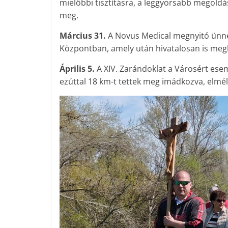
mielőbbi tisztításra, a leggyorsabb megoldá
meg.
Március 31.
A Novus Medical megnyitó ünne
Központban, amely után hivatalosan is me
Április 5.
A XIV. Zarándoklat a Városért ese
ezúttal 18 km-t tettek meg imádkozva, elmé