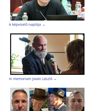
A képviselő naplója
→
In memoriam Jován László
→