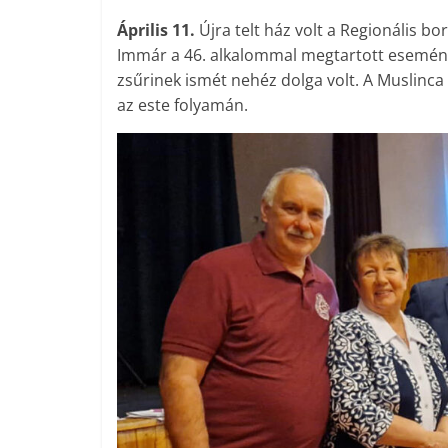
Április 11.
Újra telt ház volt a Regionális b
Immár a 46. alkalommal megtartott eseménye
zsűrinek ismét nehéz dolga volt. A Muslinc
az este folyamán.