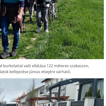
d burkolattal való ellátása 122 méteres szakaszon,
atok befejezése június elsejére várható.