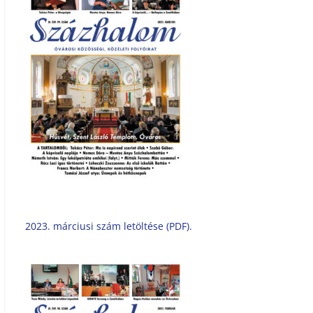
2023. márciusi szám letöltése (PDF).