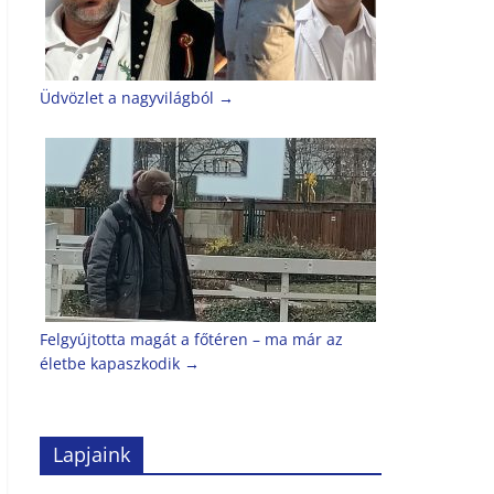
Üdvözlet a nagyvilágból
→
Felgyújtotta magát a főtéren – ma már az
életbe kapaszkodik
→
Lapjaink