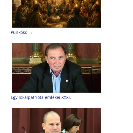
Pünkösd
→
Egy lokálpatrióta emlékei XXXI.
→