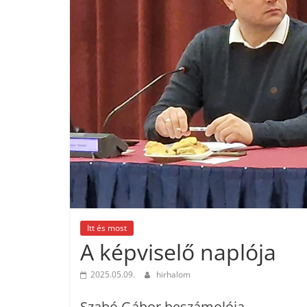
Itt és most
A képviselő naplója
2025.05.09.
hirhalom
Szabó Gábor beszámolója