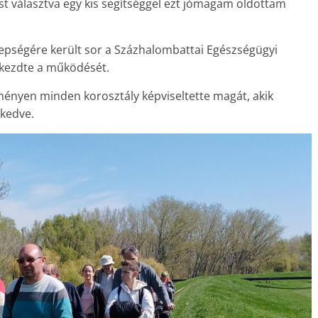
st választva egy kis segítséggel ezt jómagam oldottam
pségére került sor a Százhalombattai Egészségügyi
gkezdte a működését.
ményen minden korosztály képviseltette magát, akik
lkedve.