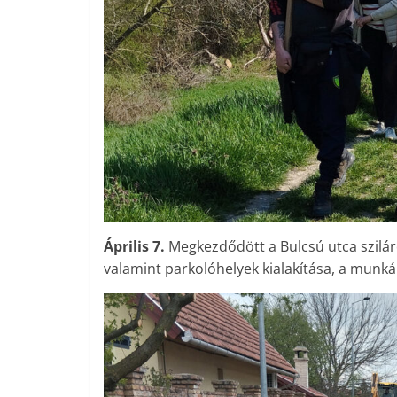
Április 7.
Megkezdődött a Bulcsú utca szilár
valamint parkolóhelyek kialakítása, a munkál