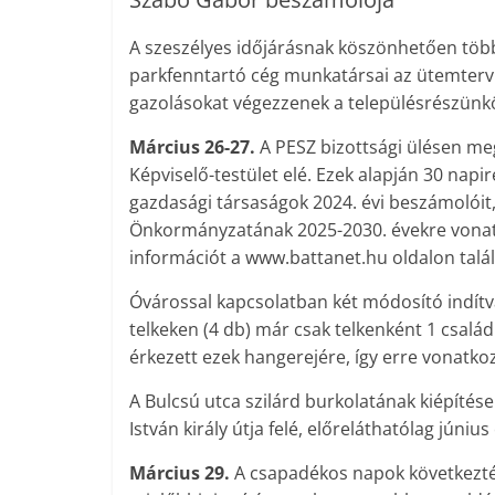
A szeszélyes időjárásnak köszönhetően több
parkfenntartó cég munkatársai az ütemtervü
gazolásokat végezzenek a településrészünk
Március 26-27.
A PESZ bizottsági ülésen meg
Képviselő-testület elé. Ezek alapján 30 nap
gazdasági társaságok 2024. évi beszámolóit, 
Önkormányzatának 2025-2030. évekre vonat
információt a www.battanet.hu oldalon talá
Óvárossal kapcsolatban két módosító indítvá
telkeken (4 db) már csak telkenként 1 család
érkezett ezek hangerejére, így erre vonatk
A Bulcsú utca szilárd burkolatának kiépítése
István király útja felé, előreláthatólag június 
Március 29.
A csapadékos napok következtéb