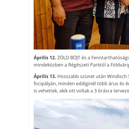
Április 12.
ZÖLD BÖJT és a Fenntarthatósági
mindeközben a Régészeti Parktól a Földvárig
Április 13.
Hosszabb szünet után Windisch Sz
focipályán, minden eddiginél több árus és é
is vehettek, akik ott voltak a 3 órásra ter