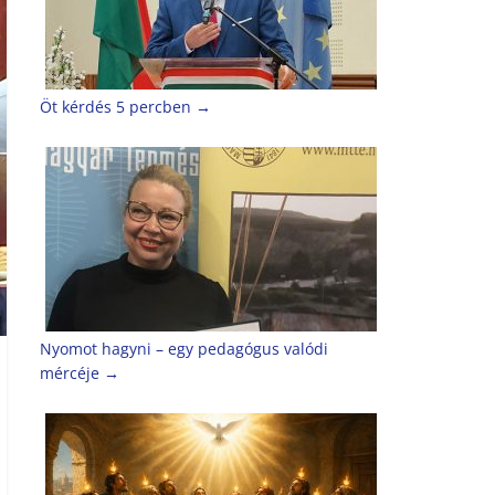
Öt kérdés 5 percben
→
Nyomot hagyni – egy pedagógus valódi
mércéje
→