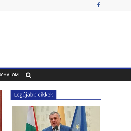
00HALOM
Legújabb cikkek