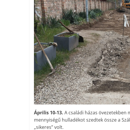
Április 10-13.
A családi házas övezetekben m
mennyiségű hulladékot szedtek össze a Szák
„sikeres” volt.