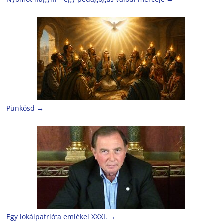
Pünkösd
→
Egy lokálpatrióta emlékei XXXI.
→