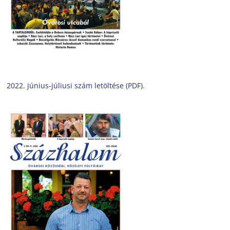
2022. június-júliusi szám letöltése (PDF).