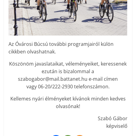
Az Óvárosi Búcsú további programjairól külön
cikkben olvashatnak.
Köszönöm javaslataikat, véleményeiket, keressenek
ezután is bizalommal a
szabogabor@mail.battanet.hu e-mail címen
vagy 06-20/222-2930 telefonszámon.
Kellemes nyári élményeket kívánok minden kedves
olvasónak!
Szabó Gábor
képviselő