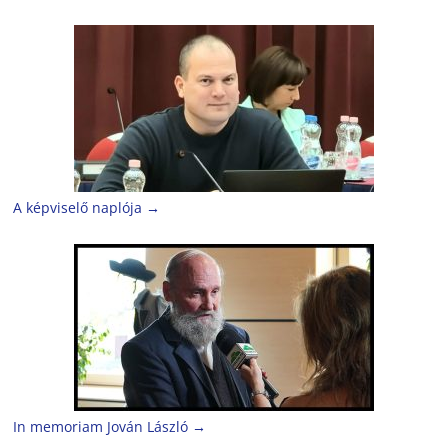
A képviselő naplója
→
In memoriam Jován László
→