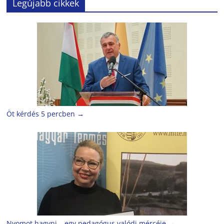
Legújabb cikkek
Öt kérdés 5 percben
→
Nyomot hagyni – egy pedagógus valódi mércéje
→