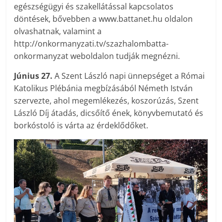
egészségügyi és szakellátással kapcsolatos
döntések, bővebben a www.bat­tanet.hu oldalon
olvashatnak, valamint a
http://onkormanyzati.tv/szazhalom­bat­ta-
onkormanyzat weboldalon tudják megnézni.
Június 27.
A Szent László napi ünnepséget a Római
Katolikus Plébánia megbízásából Németh István
szervezte, ahol megemlékezés, koszorúzás, Szent
László Díj átadás, dicsőítő ének, könyvbemutató és
borkóstoló is várta az érdeklődőket.