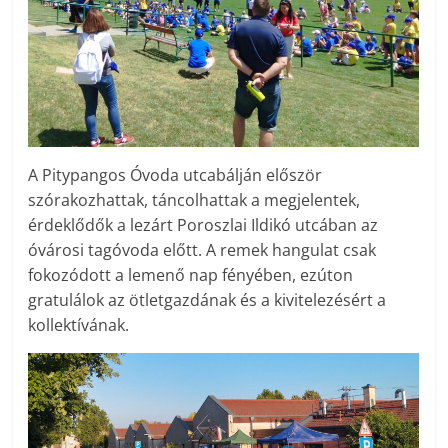
A Pitypangos Óvoda utcabálján először
szórakozhattak, táncolhattak a megjelentek,
érdeklődők a lezárt Poroszlai Ildikó utcában az
óvárosi tagóvoda előtt. A remek hangulat csak
fokozódott a lemenő nap fényében, ezúton
gratulálok az ötletgazdának és a kivitelezésért a
kollektívának.