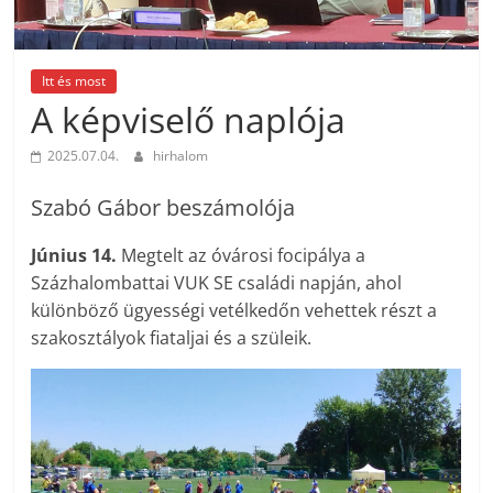
Itt és most
A képviselő naplója
2025.07.04.
hirhalom
Szabó Gábor beszámolója
Június 14.
Megtelt az óvárosi focipálya a
Százhalombattai VUK SE családi napján, ahol
különböző ügyességi vetélkedőn vehettek részt a
szakosztályok fiataljai és a szüleik.