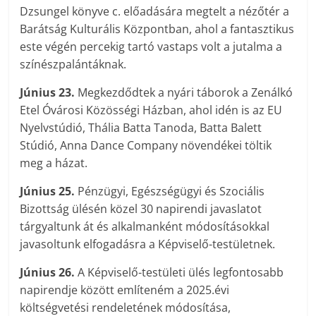
Dzsungel könyve c. előadására megtelt a nézőtér a
Barátság Kulturális Központban, ahol a fantasztikus
este végén percekig tartó vastaps volt a jutalma a
színészpalántáknak.
Június 23.
Megkezdődtek a nyári táborok a Zenálkó
Etel Óvárosi Közösségi Házban, ahol idén is az EU
Nyelvstúdió, Thália Batta Tanoda, Batta Balett
Stúdió, Anna Dance Company növendékei töltik
meg a házat.
Június 25.
Pénzügyi, Egészségügyi és Szociális
Bizottság ülésén közel 30 napirendi javaslatot
tárgyaltunk át és alkalmanként módosításokkal
javasoltunk elfogadásra a Képviselő-testületnek.
Június 26.
A Képviselő-testületi ülés legfontosabb
napirendje között említeném a 2025.évi
költségvetési rendeletének módosítása,