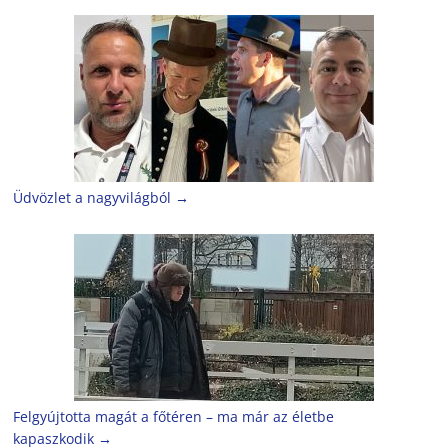
Üdvözlet a nagyvilágból
→
Felgyújtotta magát a főtéren – ma már az életbe
kapaszkodik
→