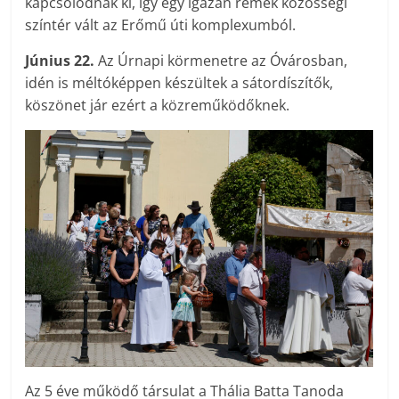
kapcsolódnak ki, így egy igazán remek közösségi
színtér vált az Erőmű úti komplexumból.
Június 22.
Az Úrnapi körmenetre az Óvárosban,
idén is méltóképpen készültek a sátordíszítők,
köszönet jár ezért a közreműködőknek.
Az 5 éve működő társulat a Thália Batta Tanoda