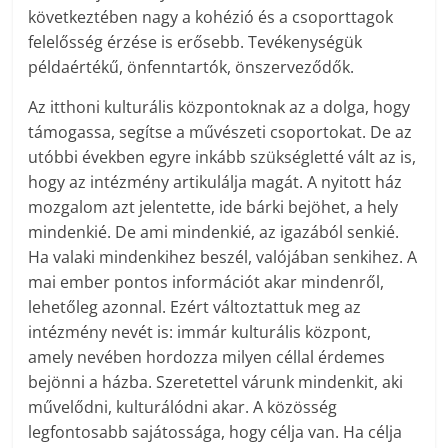
következtében nagy a kohézió és a csoporttagok
felelősség érzése is erősebb. Tevékenységük
példaértékű, önfenntartók, önszerveződők.
Az itthoni kulturális központoknak az a dolga, hogy
támogassa, segítse a művészeti csoportokat. De az
utóbbi években egyre inkább szükségletté vált az is,
hogy az intézmény artikulálja magát. A nyitott ház
mozgalom azt jelentette, ide bárki bejöhet, a hely
mindenkié. De ami mindenkié, az igazából senkié.
Ha valaki mindenkihez beszél, valójában senkihez. A
mai ember pontos információt akar mindenről,
lehetőleg azonnal. Ezért változtattuk meg az
intézmény nevét is: immár kulturális központ,
amely nevében hordozza milyen céllal érdemes
bejönni a házba. Szeretettel várunk mindenkit, aki
művelődni, kulturálódni akar. A közösség
legfontosabb sajátossága, hogy célja van. Ha célja