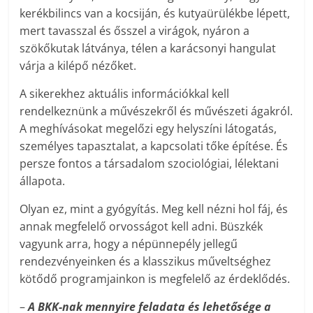
kerékbilincs van a kocsiján, és kutyaürülékbe lépett,
mert tavasszal és ősszel a virágok, nyáron a
szökőkutak látványa, télen a karácsonyi hangulat
várja a kilépő nézőket.
A sikerekhez aktuális információkkal kell
rendelkeznünk a művészekről és művészeti ágakról.
A meghívásokat megelőzi egy helyszíni látogatás,
személyes tapasztalat, a kapcsolati tőke építése. És
persze fontos a társadalom szociológiai, lélektani
állapota.
Olyan ez, mint a gyógyítás. Meg kell nézni hol fáj, és
annak megfelelő orvosságot kell adni. Büszkék
vagyunk arra, hogy a népünnepély jellegű
rendezvényeinken és a klasszikus műveltséghez
kötődő programjainkon is megfelelő az érdeklődés.
–
A BKK-nak mennyire feladata és lehetősége a