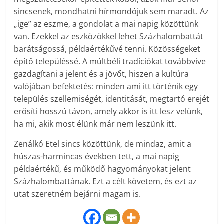
sincsenek, mondhatni hírmondójuk sem maradt. Az
„ige” az eszme, a gondolat a mai napig közöttünk
van. Ezekkel az eszközökkel lehet Százhalombattát
barátságossá, példaértékűvé tenni. Közösségeket
építő településsé. A múltbéli tradíciókat továbbvive
gazdagítani a jelent és a jövőt, hiszen a kultúra
valójában befektetés: minden ami itt történik egy
település szellemiségét, identitását, megtartó erejét
erősíti hosszú távon, amely akkor is itt lesz velünk,
ha mi, akik most élünk már nem leszünk itt.
Zenálkó Etel sincs közöttünk, de mindaz, amit a
húszas-harmincas években tett, a mai napig
példaértékű, és működő hagyományokat jelent
Százhalombattának. Ezt a célt követem, és ezt az
utat szeretném bejárni magam is.