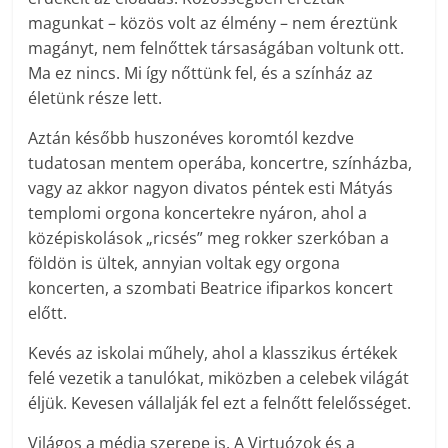
magunkat – közös volt az élmény – nem éreztünk
magányt, nem felnőttek társaságában voltunk ott.
Ma ez nincs. Mi így nőttünk fel, és a színház az
életünk része lett.
Aztán később huszonéves koromtól kezdve
tudatosan mentem operába, koncertre, színházba,
vagy az akkor nagyon divatos péntek esti Mátyás
templomi orgona koncertekre nyáron, ahol a
középiskolások „ricsés” meg rokker szerkóban a
földön is ültek, annyian voltak egy orgona
koncerten, a szombati Beatrice ifiparkos koncert
előtt.
Kevés az iskolai műhely, ahol a klasszikus értékek
felé vezetik a tanulókat, miközben a celebek világát
éljük. Kevesen vállalják fel ezt a felnőtt felelősséget.
Világos a média szerepe is. A Virtuózok és a