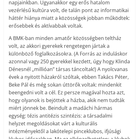
napjainkban. Ugyanakkor egy erős hatalom
vezérlésű kultúra volt, de talán pont az informatikai
háttér hiánya miatt a közösségek jobban működtek:
erősebbek és aktívabbak voltak.
A BMK-ban minden amatőr közösségben teltház
volt, az akkori gyerekek rengetegen jártak a
különböző foglalkozásokra. (A Forrás az induláskor
azonnal vagy 250 gyerekkel kezdett, úgy hogy Klinda
Dénesnél „millióan” társas táncoltak!) A nyolcvanas
évek a nyitott házakról szóltak, ebben Takács Péter,
Beke Pál és még sokan úttörők voltak: mindenkit
beengedni volt a cél. Ez persze magával hozta azt,
hogy olyanok is bejöttek a házba, akik nem tudták
miért jönnek be. Beindult a madáchi hármas
egység: tézis antitézis szintézis: a társadalmi
helyzet megoldásokat várt a kulturális
intézményektől a lakótelepi pinceklubos, ifjúsági