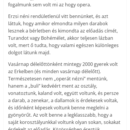
fogalmunk sem volt mi az hogy opera.
Erzsi néni rendületlenül vitt bennünket, és azt
láttuk, hogy amikor elmondta milyen darabok
lesznek a bérletben és kimondta az előadás címét,
Turandot vagy Bohémélet, akkor teljesen lázban
volt, mert ő tudta, hogy valami egészen különleges
dolgot látunk majd.
Vasárnap délelőttönként mintegy 2000 gyerek volt
az Erkelben (és minden vasárnap délelőtt).
Természetesen nem „operát nézni” mentünk,
hanem a „buli” kedvéért ment az osztály,
vonatoztunk, kaland volt, együtt voltunk, és persze
a darab, a zenekar, a dallamok is érdekesek voltak,
és időnként képesek voltunk benne meglelni a
gyönyörűt. Az volt benne a legklasszabb, hogy a
saját korosztályunkkal voltunk olyan sokan, sokakat
érdekelt az előadás. Közösségben éreztük