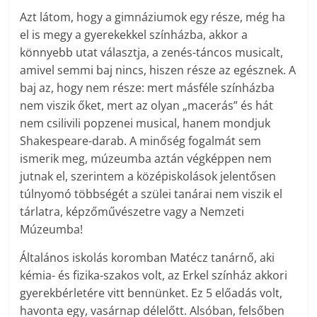
Azt látom, hogy a gimnáziumok egy része, még ha
el is megy a gyerekekkel színházba, akkor a
könnyebb utat választja, a zenés-táncos musicalt,
amivel semmi baj nincs, hiszen része az egésznek. A
baj az, hogy nem része: mert másféle színházba
nem viszik őket, mert az olyan „macerás” és hát
nem csilivili popzenei musical, hanem mondjuk
Shakespeare-darab. A minőség fogalmát sem
ismerik meg, múzeumba aztán végképpen nem
jutnak el, szerintem a középiskolások jelentősen
túlnyomó többségét a szülei tanárai nem viszik el
tárlatra, képzőművészetre vagy a Nemzeti
Múzeumba!
Általános iskolás koromban Matécz tanárnő, aki
kémia- és fizika-szakos volt, az Erkel színház akkori
gyerekbérletére vitt bennünket. Ez 5 előadás volt,
havonta egy, vasárnap délelőtt. Alsóban, felsőben