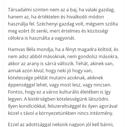
Társadalmi szinten nem az a baj, ha valaki gazdag,
hanem az, ha értéktelen és hivalkodó módon
használja fel. Széchenyi gazdag volt, mégsem szólta
meg ezért őt senki, mert értelmes és közösségi
célokra is használta a vagyonát.
Hamvas Béla mondja, ha a fényt magadra költöd, és
nem adsz abból másoknak, nem gondolsz másokra,
akkor az arany is sárrá változik. Tehát, akinek van,
annak azon kívül, hogy neki jó hogy van,
kötelessége példát mutatni azoknak, akiknek
éppenséggel lehet, vagy most lesz, vagy nincsen.
Fontos, hogy ez a város kulturális életében is így
legyen. A kistérségben kötelességünk látszódni.
Ilyen kondíciókkal, felszereltséggel és ilyen agorával
közel s távol a környezetünkben nincs intézmény.
Ezzel az adottsággal nekünk nagyon jól kell bánni,