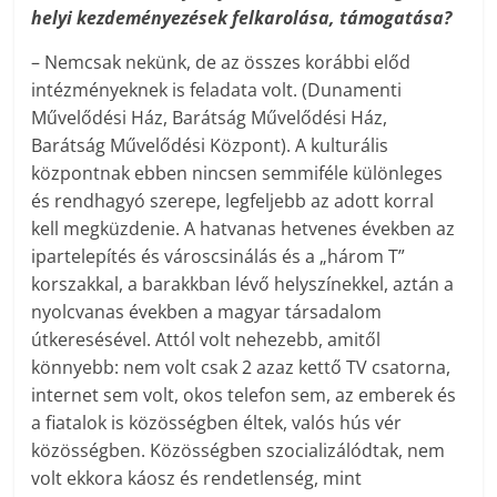
helyi kezdeményezések felkarolása, támogatása?
– Nemcsak nekünk, de az összes korábbi előd
intézményeknek is feladata volt. (Dunamenti
Művelődési Ház, Barátság Művelődési Ház,
Barátság Művelődési Központ). A kulturális
központnak ebben nincsen semmiféle különleges
és rendhagyó szerepe, legfeljebb az adott korral
kell megküzdenie. A hatvanas hetvenes években az
ipartelepítés és városcsinálás és a „három T”
korszakkal, a barakkban lévő helyszínekkel, aztán a
nyolcvanas években a magyar társadalom
útkeresésével. Attól volt nehezebb, amitől
könnyebb: nem volt csak 2 azaz kettő TV csatorna,
internet sem volt, okos telefon sem, az emberek és
a fiatalok is közösségben éltek, valós hús vér
közösségben. Közösségben szocializálódtak, nem
volt ekkora káosz és rendetlenség, mint