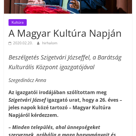
Kultúra
A Magyar Kultúra Napján
2020.02.20.
hirhalom
Beszélgetés Szigetvári Józseffel, a Barátság
Kulturális Központ igazgatójával
Szegedinácz Anna
Az igazgatói irodájában szólítottam meg
Szigetvári József
igazgató urat, hogy a 26. éves –
jeles napok közé tartozó – Magyar Kultúra
Napjáról kérdezzem.
– Minden település, ahol ünnepségeket
szerveznek, próbálja a maga hagyományait és