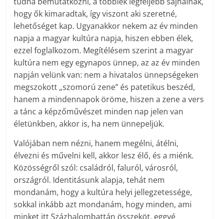
tudna bemutatkozni, a többiek legfeljebb sajnálnák,
hogy ők kimaradtak, így viszont aki szeretné,
lehetőséget kap. Ugyanakkor nekem az év minden
napja a magyar kultúra napja, hiszen ebben élek,
ezzel foglalkozom. Megítélésem szerint a magyar
kultúra nem egy egynapos ünnep, az az év minden
napján velünk van: nem a hivatalos ünnepségeken
megszokott „szomorú zene” és patetikus beszéd,
hanem a mindennapok öröme, hiszen a zene a vers
a tánc a képzőművészet minden nap jelen van
életünkben, akkor is, ha nem ünnepeljük.
Valójában nem nézni, hanem megélni, átélni,
élvezni és művelni kell, akkor lesz élő, és a miénk.
Közösségről szól: családról, faluról, városról,
országról. Identitásunk alapja, tehát nem
mondanám, hogy a kultúra helyi jellegzetessége,
sokkal inkább azt mondanám, hogy minden, ami
minket itt Százhalombattán összeköt, eggyé