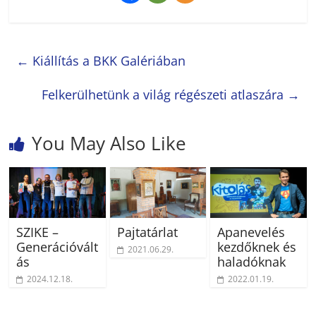
←
Kiállítás a BKK Galériában
Felkerülhetünk a világ régészeti atlaszára
→
You May Also Like
SZIKE –
Pajtatárlat
Apanevelés
Generációvált
kezdőknek és
2021.06.29.
ás
haladóknak
2024.12.18.
2022.01.19.