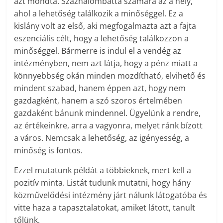
azt mondta. Százhalombatta számára az a hely,
ahol a lehetőség találkozik a minőséggel. Ez a
kislány volt az első, aki megfogalmazta azt a fajta
eszenciális célt, hogy a lehetőség találkozzon a
minőséggel. Bármerre is indul el a vendég az
intézményben, nem azt látja, hogy a pénz miatt a
könnyebbség okán minden mozdítható, elvihető és
mindent szabad, hanem éppen azt, hogy nem
gazdagként, hanem a szó szoros értelmében
gazdaként bánunk mindennel. Ügyelünk a rendre,
az értékeinkre, arra a vagyonra, melyet ránk bízott
a város. Nemcsak a lehetőség, az igényesség, a
minőség is fontos.
Ezzel mutatunk példát a többieknek, mert kell a
pozitív minta. Listát tudunk mutatni, hogy hány
közművelődési intézmény járt nálunk látogatóba és
vitte haza a tapasztalatokat, amiket látott, tanult
tőlünk.