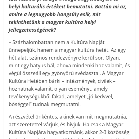
helyi kulturális értékeit bemutatni. Battán mi az,
amire a legnagyobb hangsúly esik, mit
tekinthetünk a magyar kultúra helyi
jellegzetességének?
– Százhalombattán nem a Kultúra Napját
ünnepeljük, hanem a magyar kultúra hetét. Az egy
hét alatt számos rendezvényre kerül sor. Olyan,
mint egy batyus bál, ahova mindenki hoz valamit, és
végül összeáll egy gyönyörű svédasztal. A Magyar
Kultúra Hetében bárki – intézmények, civilek –
hozhatnak valamit, olyan eseményt, amely
tevékenységükből fakad, amelyet „jó kedvvel,
bőséggel” tudnak megmutatni.
A részvétel önkéntes, akinek van mit megmutatnia,
azt szeretettel várjuk, és hívjuk. Ha csak a Magyar
Kultúra Napjára hagyatkoznánk, akkor 2-3 közösség