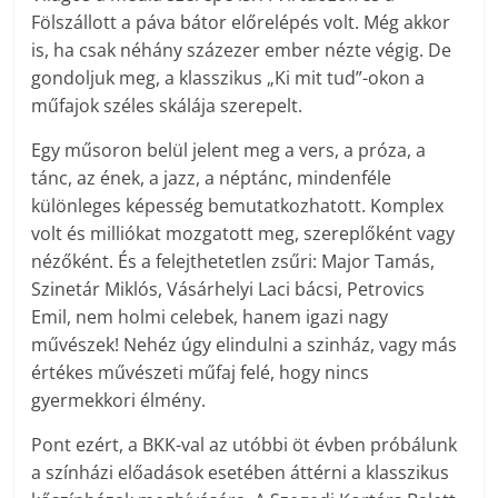
Fölszállott a páva bátor előrelépés volt. Még akkor
is, ha csak néhány százezer ember nézte végig. De
gondoljuk meg, a klasszikus „Ki mit tud”-okon a
műfajok széles skálája szerepelt.
Egy műsoron belül jelent meg a vers, a próza, a
tánc, az ének, a jazz, a néptánc, mindenféle
különleges képesség bemutatkozhatott. Komplex
volt és milliókat mozgatott meg, szereplőként vagy
nézőként. És a felejthetetlen zsűri: Major Tamás,
Szinetár Miklós, Vásárhelyi Laci bácsi, Petrovics
Emil, nem holmi celebek, hanem igazi nagy
művészek! Nehéz úgy elindulni a szinház, vagy más
értékes művészeti műfaj felé, hogy nincs
gyermekkori élmény.
Pont ezért, a BKK-val az utóbbi öt évben próbálunk
a színházi előadások esetében áttérni a klasszikus