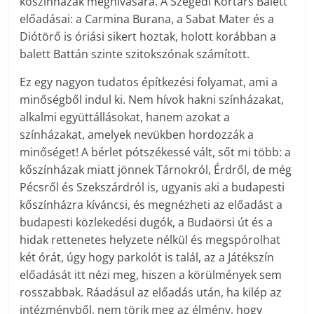
kőszínházak meghívására. A Szegedi Kortárs Balett
előadásai: a Carmina Burana, a Sabat Mater és a
Diótörő is óriási sikert hoztak, holott korábban a
balett Battán szinte szitokszónak számított.
Ez egy nagyon tudatos építkezési folyamat, ami a
minőségből indul ki. Nem hívok hakni színházakat,
alkalmi együttállásokat, hanem azokat a
színházakat, amelyek nevükben hordozzák a
minőséget! A bérlet pótszékessé vált, sőt mi több: a
kőszínházak miatt jönnek Tárnokról, Érdről, de még
Pécsről és Szekszárdról is, ugyanis aki a budapesti
kőszínházra kíváncsi, és megnézheti az előadást a
budapesti közlekedési dugók, a Budaörsi út és a
hidak rettenetes helyzete nélkül és megspórolhat
két órát, úgy hogy parkolót is talál, az a Játékszín
előadását itt nézi meg, hiszen a körülmények sem
rosszabbak. Ráadásul az előadás után, ha kilép az
intézményből, nem törik meg az élmény, hogy