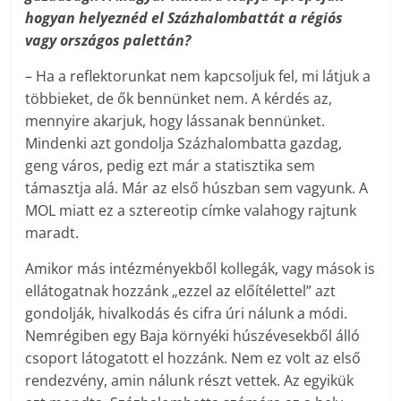
hogyan helyeznéd el Százhalombattát a régiós
vagy országos palettán?
– Ha a reflektorunkat nem kapcsoljuk fel, mi látjuk a
többieket, de ők bennünket nem. A kérdés az,
mennyire akarjuk, hogy lássanak bennünket.
Mindenki azt gondolja Százhalombatta gazdag,
geng város, pedig ezt már a statisztika sem
támasztja alá. Már az első húszban sem vagyunk. A
MOL miatt ez a sztereotip címke valahogy rajtunk
maradt.
Amikor más intézményekből kollegák, vagy mások is
ellátogatnak hozzánk „ezzel az előítélettel” azt
gondolják, hivalkodás és cifra úri nálunk a módi.
Nemrégiben egy Baja környéki húszévesekből álló
csoport látogatott el hozzánk. Nem ez volt az első
rendezvény, amin nálunk részt vettek. Az egyikük