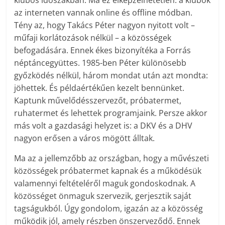
klubos időszakban. Ma ez elképzelhetetlen: a klubok
az interneten vannak online és offline módban.
Tény az, hogy Takács Péter nagyon nyitott volt –
műfaji korlátozások nélkül – a közösségek
befogadására. Ennek ékes bizonyítéka a Forrás
néptáncegyüttes. 1985-ben Péter különösebb
győzködés nélkül, három mondat után azt mondta:
jöhettek. És példaértékűen kezelt bennünket.
Kaptunk művelődésszervezőt, próbatermet,
ruhatermet és lehettek programjaink. Persze akkor
más volt a gazdasági helyzet is: a DKV és a DHV
nagyon erősen a város mögött álltak.
Ma az a jellemzőbb az országban, hogy a művészeti
közösségek próbatermet kapnak és a működésük
valamennyi feltételéről maguk gondoskodnak. A
közösséget önmaguk szervezik, gerjesztik saját
tagságukból. Úgy gondolom, igazán az a közösség
működik jól, amely részben önszerveződő. Ennek