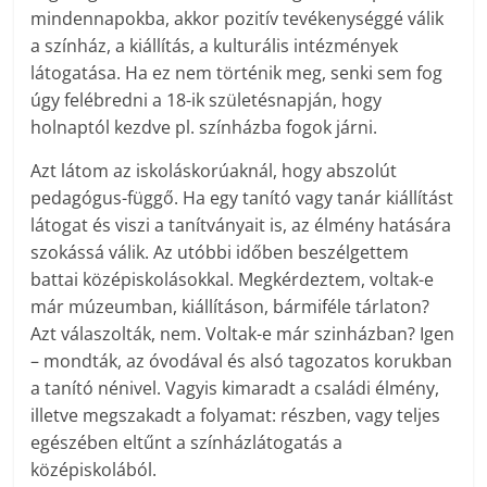
mindennapokba, akkor pozitív tevékenységgé válik
a színház, a kiállítás, a kulturális intézmények
látogatása. Ha ez nem történik meg, senki sem fog
úgy felébredni a 18-ik születésnapján, hogy
holnaptól kezdve pl. színházba fogok járni.
Azt látom az iskoláskorúaknál, hogy abszolút
pedagógus-függő. Ha egy tanító vagy tanár kiállítást
látogat és viszi a tanítványait is, az élmény hatására
szokássá válik. Az utóbbi időben beszélgettem
battai középiskolásokkal. Megkérdeztem, voltak-e
már múzeumban, kiállításon, bármiféle tárlaton?
Azt válaszolták, nem. Voltak-e már szinházban? Igen
– mondták, az óvodával és alsó tagozatos korukban
a tanító nénivel. Vagyis kimaradt a családi élmény,
illetve megszakadt a folyamat: részben, vagy teljes
egészében eltűnt a színházlátogatás a
középiskolából.