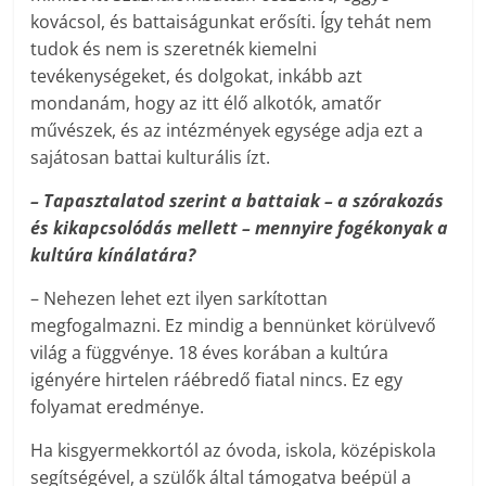
kovácsol, és battaiságunkat erősíti. Így tehát nem
tudok és nem is szeretnék kiemelni
tevékenységeket, és dolgokat, inkább azt
mondanám, hogy az itt élő alkotók, amatőr
művészek, és az intézmények egysége adja ezt a
sajátosan battai kulturális ízt.
– Tapasztalatod szerint a battaiak – a szórakozás
és kikapcsolódás mellett – mennyire fogékonyak a
kultúra kínálatára?
– Nehezen lehet ezt ilyen sarkítottan
megfogalmazni. Ez mindig a bennünket körülvevő
világ a függvénye. 18 éves korában a kultúra
igényére hirtelen ráébredő fiatal nincs. Ez egy
folyamat eredménye.
Ha kisgyermekkortól az óvoda, iskola, középiskola
segítségével, a szülők által támogatva beépül a