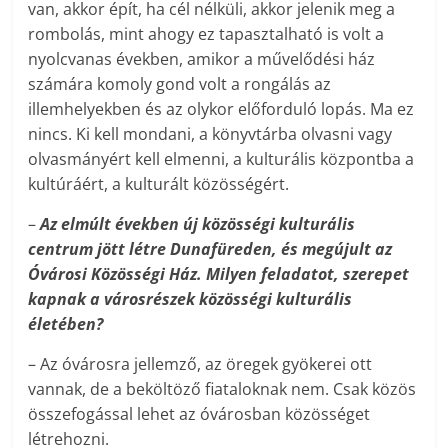
van, akkor épít, ha cél nélküli, akkor jelenik meg a
rombolás, mint ahogy ez tapasztalható is volt a
nyolcvanas években, amikor a művelődési ház
számára komoly gond volt a rongálás az
illemhelyekben és az olykor előforduló lopás. Ma ez
nincs. Ki kell mondani, a könyvtárba olvasni vagy
olvasmányért kell elmenni, a kulturális központba a
kultúráért, a kulturált közösségért.
–
Az elmúlt években új közösségi kulturális
centrum jött létre Dunafüreden, és megújult az
Óvárosi Közösségi Ház. Milyen feladatot, szerepet
kapnak a városrészek közösségi kulturális
életében?
– Az óvárosra jellemző, az öregek gyökerei ott
vannak, de a beköltöző fiataloknak nem. Csak közös
összefogással lehet az óvárosban közösséget
létrehozni.