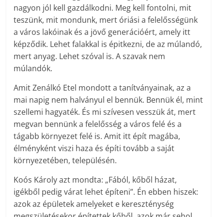
nagyon jól kell gazdálkodni. Meg kell fontolni, mit
teszünk, mit mondunk, mert óriási a felelősségünk
a város lakóinak és a jövő generációért, amely itt
képződik. Lehet falakkal is épitkezni, de az múlandó,
mert anyag. Lehet szóval is. A szavak nem
múlandók.
Amit Zenálkó Etel mondott a tanítványainak, az a
mai napig nem halványul el bennük. Bennük él, mint
szellemi hagyaték. És mi szívesen vesszük át, mert
megvan bennünk a felelősség a város felé és a
tágabb környezet felé is. Amit itt épít magába,
élményként viszi haza és építi tovább a saját
környezetében, településén.
Koós Károly azt mondta: „Fából, kőből házat,
igékből pedig várat lehet építeni”. Én ebben hiszek:
azok az épületek amelyeket e kereszténység
megszületésekor építettek kőből, azok már sehol