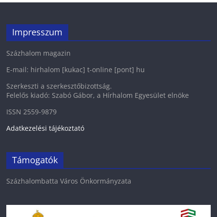
Impresszum
Százhalom magazin
E-mail: hirhalom [kukac] t-online [pont] hu
Szerkeszti a szerkesztőbizottság.
Felelős kiadó: Szabó Gábor, a Hírhalom Egyesület elnöke
ISSN 2559-9879
Adatkezelési tájékoztató
Támogatók
Százhalombatta Város Önkormányzata