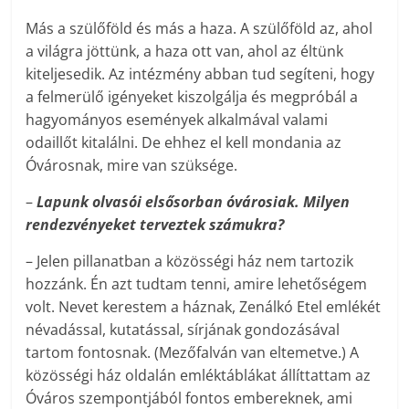
Más a szülőföld és más a haza. A szülőföld az, ahol
a világra jöttünk, a haza ott van, ahol az éltünk
kiteljesedik. Az intézmény abban tud segíteni, hogy
a felmerülő igényeket kiszolgálja és megpróbál a
hagyományos események alkalmával valami
odaillőt kitalálni. De ehhez el kell mondania az
Óvárosnak, mire van szüksége.
–
Lapunk olvasói elsősorban óvárosiak. Milyen
rendezvényeket terveztek számukra?
– Jelen pillanatban a közösségi ház nem tartozik
hozzánk. Én azt tudtam tenni, amire lehetőségem
volt. Nevet kerestem a háznak, Zenálkó Etel emlékét
névadással, kutatással, sírjának gondozásával
tartom fontosnak. (Mezőfalván van eltemetve.) A
közösségi ház oldalán emléktáblákat állíttattam az
Óváros szempontjából fontos embereknek, ami