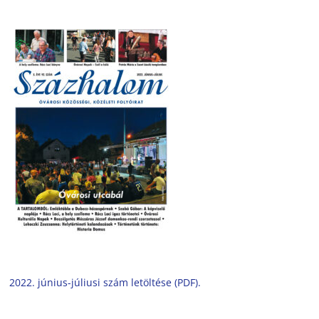
2022. június-júliusi szám letöltése (PDF).