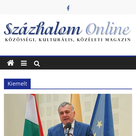
Skip
to
content
Százhalom
Online
Kiemelt