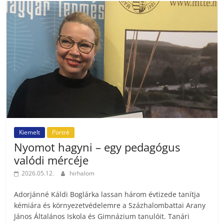
Kiemelt
Portré
Nyomot hagyni – egy pedagógus
valódi mércéje
2026.05.12.
hirhalom
Adorjánné Káldi Boglárka lassan három évtizede tanítja
kémiára és környezetvédelemre a Százhalombattai Arany
János Általános Iskola és Gimnázium tanulóit. Tanári