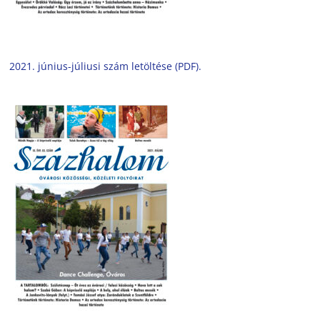
2021. június-júliusi szám letöltése (PDF).