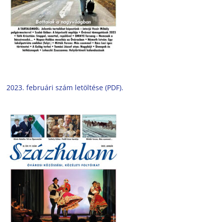
2023. februári szám letöltése (PDF).