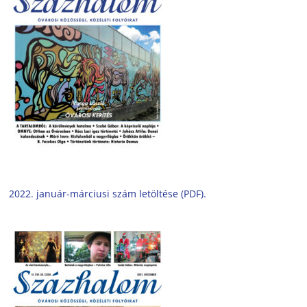
2022. január-márciusi szám letöltése (PDF).