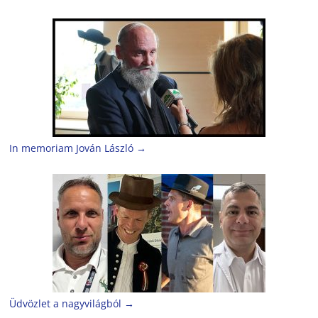
In memoriam Jován László
→
Üdvözlet a nagyvilágból
→