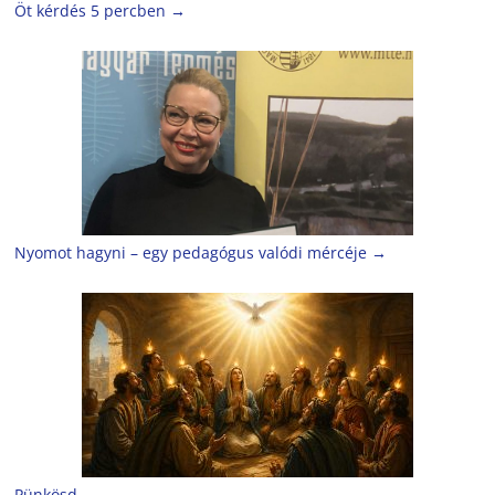
Öt kérdés 5 percben
→
Nyomot hagyni – egy pedagógus valódi mércéje
→
Pünkösd
→