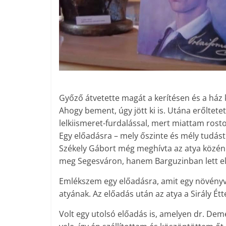
Győző átvetette magát a kerítésen és a ház k
Ahogy bement, úgy jött ki is. Utána erőltet
lelkiismeret-furdalással, mert miattam rosto
Egy előadásra – mely őszinte és mély tudást 
Székely Gábort még meghívta az atya közénk
meg Segesváron, hanem Barguzinban lett e
Emlékszem egy előadásra, amit egy növényvéd
atyának. Az előadás után az atya a Sirály 
Volt egy utolsó előadás is, amelyen dr. De