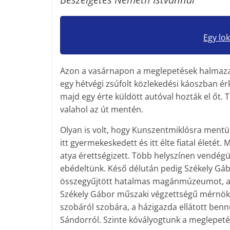
Egy lok
Azon a vasárnapon a meglepetések halmaza 
egy hétvégi zsúfolt közlekedési káoszban érk
majd egy érte küldött autóval hozták el őt. T
valahol az út mentén.
Olyan is volt, hogy Kunszentmiklósra mentü
itt gyermekeskedett és itt élte fiatal életé
atya érettségizett. Több helyszínen vendégü
ebédeltünk. Késő délután pedig Székely Gábo
összegyűjtött hatalmas magánmúzeumot, amit
Székely Gábor műszaki végzettségű mérnök, 
szobáról szobára, a házigazda ellátott ben
Sándorról. Szinte kóvályogtunk a meglepeté