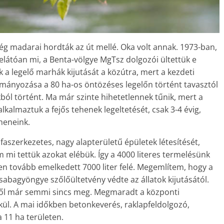
ég madarai hordták az út mellé. Oka volt annak. 1973-ban,
elátóan mi, a Benta-völgye MgTsz dolgozói ültettük e
 a legelő marhák kijutását a közútra, mert a kezdeti
armányozása a 80 ha-os öntözéses legelőn történt tavasztól
ból történt. Ma már szinte hihetetlennek tűnik, mert a
kalmaztuk a fejős tehenek legeltetését, csak 3-4 évig,
heneink.
faszerkezetes, nagy alapterületű épületek létesítését,
i tettük azokat elébük. Így a 4000 literes termelésünk
en tovább emelkedett 7000 liter felé. Megemlítem, hogy a
sabagyöngye szőlőültetvény védte az állatok kijutásától.
kből már semmi sincs meg. Megmaradt a központi
kül. A mai időkben betonkeverés, raklapfeldolgozó,
 11 ha területen.