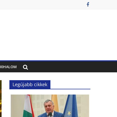
00HALOM
Legújabb cikkek