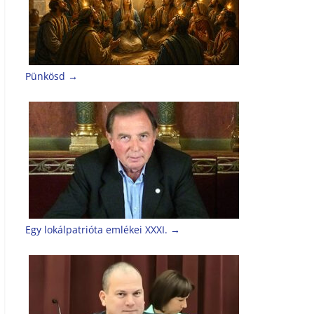
Pünkösd
→
Egy lokálpatrióta emlékei XXXI.
→