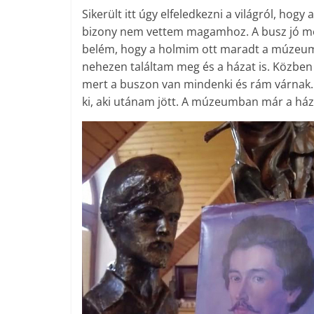
Sikerült itt úgy elfeledkezni a világról, hogy
bizony nem vettem magamhoz. A busz jó mess
belém, hogy a holmim ott maradt a múzeumb
nehezen találtam meg és a házat is. Közben
mert a buszon van mindenki és rám várnak. 
ki, aki utánam jött. A múzeumban már a házig