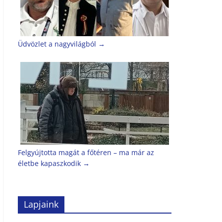
Üdvözlet a nagyvilágból
→
Felgyújtotta magát a főtéren – ma már az
életbe kapaszkodik
→
Lapjaink