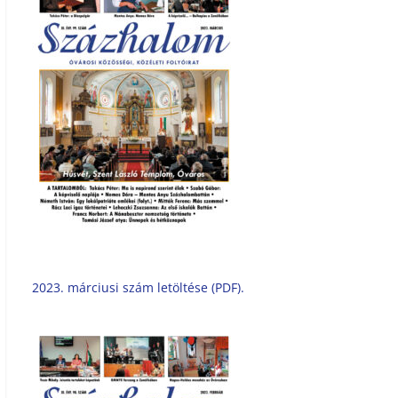
2023. márciusi szám letöltése (PDF).