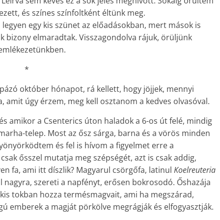
. Leírva sem kevés ez a sok jeles meghívott. Sokáig örültem
zett, és színes színfoltként éltünk meg.
, legyen egy kis szünet az előadásokban, mert mások is
 bizony elmaradtak. Visszagondolva rájuk, örüljünk
 emlékezetünkben.
*
ázó október hónapot, rá kellett, hogy jöjjek, mennyi
a, amit úgy érzem, meg kell osztanom a kedves olvasóval.
s amikor a Csenterics úton haladok a 6-os út felé, mindig
marha-telep. Most az ősz sárga, barna és a vörös minden
nyörködtem és fel is hívom a figyelmet erre a
 csak ősszel mutatja meg szépségét, azt is csak addig,
n fa, ami itt díszlik? Magyarul csörgőfa, latinul
Koelreuteria
túl nagyra, szereti a napfényt, erősen bokrosodó. Őshazája
e kis tokban hozza termésmagvait, ami ha megszárad,
fogú emberek a magját pörkölve megrágják és elfogyasztják.