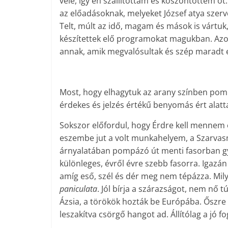
vele, így én szállítottam és köszöntöttem őt
az előadásoknak, melyeket József atya szerve
Telt, múlt az idő, magam és mások is vártuk
készítettek elő programokat magukban. Azok
annak, amik megvalósultak és szép maradt
Most, hogy elhagytuk az arany színben pomp
érdekes és jelzés értékű benyomás ért alatt
Sokszor előfordul, hogy Érdre kell mennem é
eszembe jut a volt munkahelyem, a Szarvas
árnyalatában pompázó út menti fasorban gyö
különleges, évről évre szebb fasorra. Igazán
amíg eső, szél és dér meg nem tépázza. Milye
paniculata
. Jól bírja a szárazságot, nem nő 
Ázsia, a törökök hozták be Európába. Őszr
leszakítva csörgő hangot ad. Állítólag a jó 