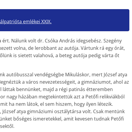
álpatrióta emlékei XXIX.
ért. Nálunk volt dr. Csóka András idegsebész. Szegény
ezett volna, de lerobbant az autója. Vártunk rá egy órát,
őlünk is sietett valahová, a beteg autója pedig várta őt
nk autóbusszal vendégségbe Mikuláskor, mert József atya
t. Megnéztük a város nevezetességeit, a gimnáziumot, ahol az
l láttak bennünket, majd a régi patinás étteremben
r nagy házában megtekintettük azt a Petőfi relikviákból
 ha nem látok, el sem hiszem, hogy ilyen létezik.
József atya gimnáziumi osztálytársa volt. Csak mentünk
nünket bőséges ismeretekkel, amit kevesen tudnak Petőfi
sektől.