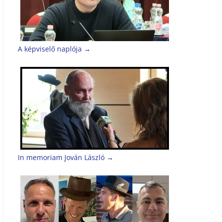
A képviselő naplója
→
In memoriam Jován László
→