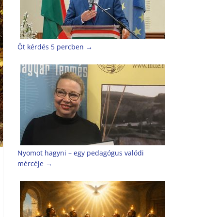
Öt kérdés 5 percben
→
Nyomot hagyni – egy pedagógus valódi
mércéje
→