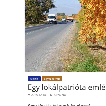
Ajánló
Egyszer volt
Egy lokálpatrióta emlé
2025.12.18.
hirhalom
Beszélgetés Németh Istvánnal