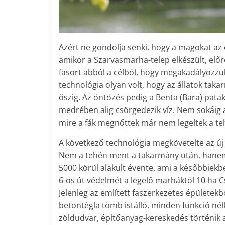
Azért ne gondolja senki, hogy a magokat az 
amikor a Szarvasmarha-telep elkészült, előr
fasort abból a célból, hogy megakadályozzuk
technológia olyan volt, hogy az állatok tak
őszig. Az öntözés pedig a Benta (Bara) patak
medrében alig csörgedezik víz. Nem sokáig al
mire a fák megnőttek már nem legeltek a te
A következő technológia megkövetelte az új 
Nem a tehén ment a takarmány után, hanem m
5000 körül alakult évente, ami a későbbiekb
6-os út védelmét a legelő marháktól 10 ha C
Jelenleg az említett faszerkezetes épülete
betontégla tömb istálló, minden funkció nél
zöldudvar, építőanyag-kereskedés történik a