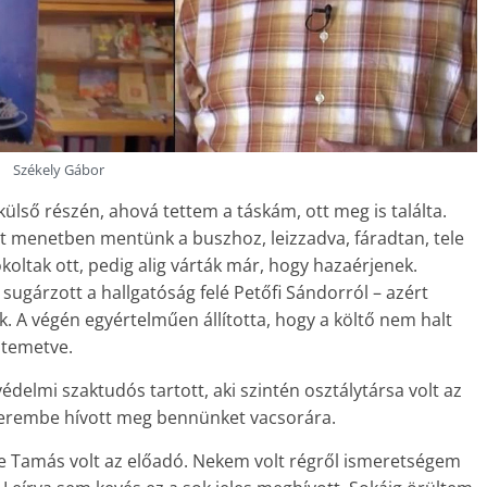
Székely Gábor
ülső részén, ahová tettem a táskám, ott meg is találta.
ett menetben mentünk a buszhoz, leizzadva, fáradtan, tele
koltak ott, pedig alig várták már, hogy hazaérjenek.
sugárzott a hallgatóság felé Petőfi Sándorról – azért
. A végén egyértelműen állította, hogy a költő nem halt
ltemetve.
elmi szaktudós tartott, aki szintén osztálytársa volt az
Étterembe hívott meg bennünket vacsorára.
me Tamás volt az előadó. Nekem volt régről ismeretségem