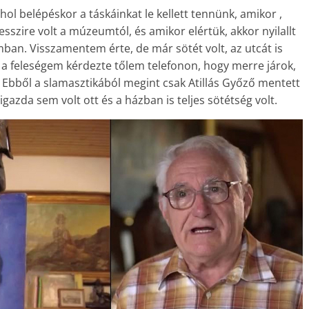
 ahol belépéskor a táskáinkat le kellett tennünk, amikor ,
zire volt a múzeumtól, és amikor elértük, akkor nyilallt
an. Visszamentem érte, de már sötét volt, az utcát is
 a feleségem kérdezte tőlem telefonon, hogy merre járok,
Ebből a slamasztikából megint csak Atillás Győző mentett
azda sem volt ott és a házban is teljes sötétség volt.