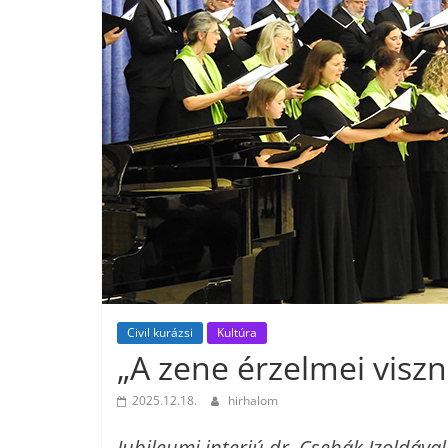
Civil kurázsi
Kultúra
„A zene érzelmei visz
2025.12.18.
hirhalom
Jubileumi interjú dr. Csehák Izoldáv