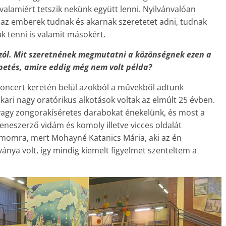
valamiért tetszik nekünk együtt lenni. Nyilvánvalóan
k az emberek tudnak és akarnak szeretetet adni, tudnak
k tenni is valamit másokért.
 szól. Mit szeretnének megmutatni a közönségnek ezen a
epetés, amire eddig még nem volt példa?
 koncert keretén belül azokból a művekből adtunk
kari nagy oratórikus alkotások voltak az elmúlt 25 évben.
 vagy zongorakíséretes darabokat énekelünk, és most a
eneszerző vidám és komoly illetve vicces oldalát
ámomra, mert Mohayné Katanics Mária, aki az én
ánya volt, így mindig kiemelt figyelmet szenteltem a