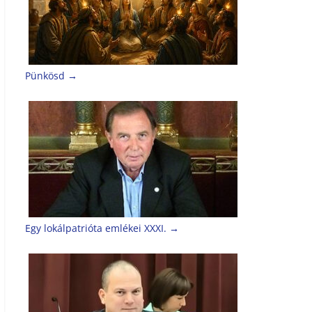
Pünkösd
→
Egy lokálpatrióta emlékei XXXI.
→