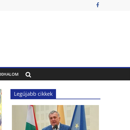
00HALOM
Legújabb cikkek