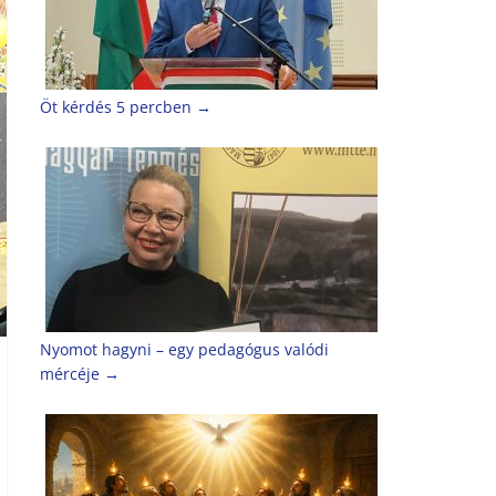
Öt kérdés 5 percben
→
Nyomot hagyni – egy pedagógus valódi
mércéje
→