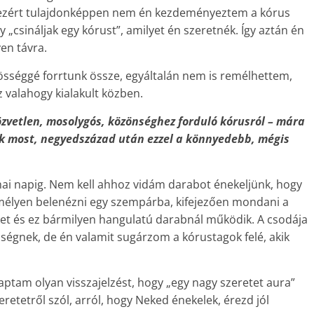
, ezért tulajdonképpen nem én kezdeményeztem a kórus
„csináljak egy kórust”, amilyet én szeretnék. Így aztán én
en távra.
özösséggé forrtunk össze, egyáltalán nem is remélhettem,
 valahogy kialakult közben.
közvetlen, mosolygós, közönséghez forduló kórusról – mára
ak most, negyedszázad után ezzel a könnyedebb, mégis
a mai napig. Nem kell ahhoz vidám darabot énekeljünk, hogy
mélyen belenézni egy szempárba, kifejezően mondani a
et és ez bármilyen hangulatú darabnál működik. A csodája
ségnek, de én valamit sugárzom a kórustagok felé, akik
aptam olyan visszajelzést, hogy „egy nagy szeretet aura”
retetről szól, arról, hogy Neked énekelek, érezd jól