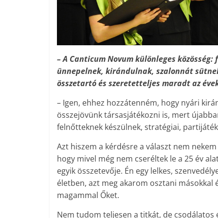
– A Canticum Novum különleges közösség: f
ünnepelnek, kirándulnak, szalonnát sütnek.
összetartó és szeretetteljes maradt az éve
– Igen, ehhez hozzátenném, hogy nyári kir
összejövünk társasjátékozni is, mert újabb
felnőtteknek készülnek, stratégiai, partijáté
Azt hiszem a kérdésre a választ nem nekem
hogy mivel még nem cseréltek le a 25 év ala
egyik összetevője. Én egy lelkes, szenvedél
életben, azt meg akarom osztani másokkal é
magammal Őket.
Nem tudom teljesen a titkát, de csodálatos 