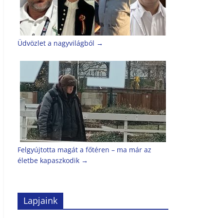
Üdvözlet a nagyvilágból
→
Felgyújtotta magát a főtéren – ma már az
életbe kapaszkodik
→
Lapjaink