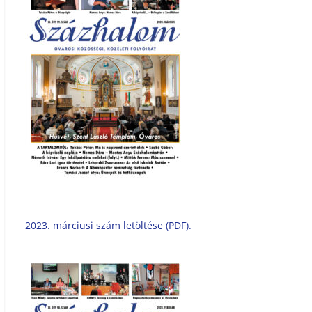
2023. márciusi szám letöltése (PDF).