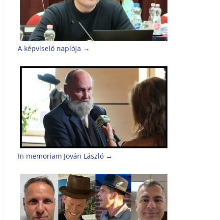
A képviselő naplója
→
In memoriam Jován László
→