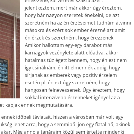
ének-zene, karvezetés szakra azért
jelentkeztem, mert már akkor úgy éreztem,
hogy bár nagyon szeretek énekelni, de azt
szeretném ha az én érzéseimet tudnám átvinni
másokra és ezért sok ember érezné azt amit
én érzek és szeretném, hogy érezzenek.
Amikor hallottam egy-egy darabot más
karnagyok vezénylete alatt előadva, akkor
hatalmas tűz égett bennem, hogy én ezt nem
így csinálnám, én itt elmennék addig, hogy
sírjanak az emberek vagy pozitív érzelem
esetén pl. én ezt úgy szeretném, hogy
hangosan felnevessenek. Úgy éreztem, hogy
sokkal intenzívebb érzelmeket igényel az a
get kapjak ennek megmutatására.
nnek időbeli távlatait, hiszen a városban már volt egy
ség lehet arra, hogy a semmiből jön egy fiatal nő, akinek
i akar. Még anno a tanáraim közül sem értette mindenki