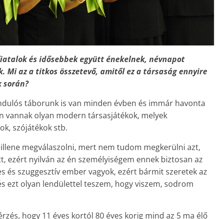
iatalok és idősebbek együtt énekelnek, névnapot
 Mi az a titkos összetevő, amitől ez a társaság ennyire
k során?
ándulós táborunk is van minden évben és immár havonta
an vannak olyan modern társasjátékok, melyek
kok, szójátékok stb.
 illene megválaszolni, mert nem tudom megkerülni azt,
tt, ezért nyilván az én személyiségem ennek biztosan az
yes és szuggesztív ember vagyok, ezért bármit szeretek az
s ezt olyan lendülettel teszem, hogy viszem, sodrom
érzés, hogy 11 éves kortól 80 éves korig mind az 5 ma élő