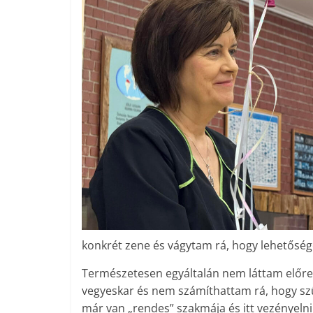
konkrét zene és vágytam rá, hogy lehetősé
Természetesen egyáltalán nem láttam előre e
vegyeskar és nem számíthattam rá, hogy szük
már van „rendes” szakmája és itt vezényeln