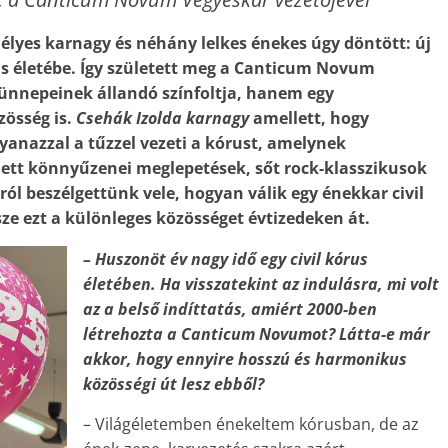
délyes karnagy és néhány lelkes énekes úgy döntött: új
s életébe. Így született meg a Canticum Novum
ünnepeinek állandó színfoltja, hanem egy
zösség is.
Csehák Izolda karnagy
amellett, hogy
yanazzal a tűzzel vezeti a kórust, amelynek
lett könnyűzenei meglepetések, sőt rock-klasszikusok
ól beszélgettünk vele, hogyan válik egy énekkar civil
sze ezt a különleges közösséget évtizedeken át.
– Huszonöt év nagy idő egy civil kórus
életében. Ha visszatekint az indulásra, mi volt
az a belső indíttatás, amiért 2000-ben
létrehozta a Canticum Novumot? Látta-e már
akkor, hogy ennyire hosszú és harmonikus
közösségi út lesz ebből?
– Világéletemben énekeltem kórusban, de az