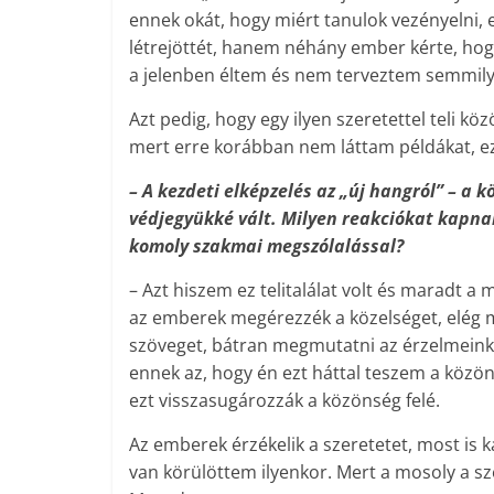
ennek okát, hogy miért tanulok vezényelni
létrejöttét, hanem néhány ember kérte, hogy 
a jelenben éltem és nem terveztem semmily
Azt pedig, hogy egy ilyen szeretettel teli k
mert erre korábban nem láttam példákat, ez
– A kezdeti elképzelés az „új hangról” – a 
védjegyükké vált. Milyen reakciókat kapn
komoly szakmai megszólalással?
– Azt hiszem ez telitalálat volt és maradt 
az emberek megérezzék a közelséget, elég 
szöveget, bátran megmutatni az érzelmeink
ennek az, hogy én ezt háttal teszem a közön
ezt visszasugározzák a közönség felé.
Az emberek érzékelik a szeretetet, most is k
van körülöttem ilyenkor. Mert a mosoly a sze