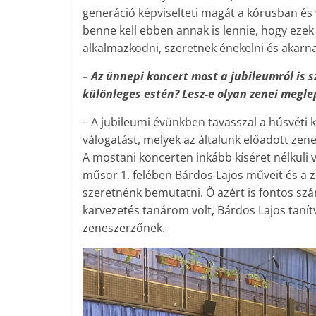
generáció képviselteti magát a kórusban és 
benne kell ebben annak is lennie, hogy eze
alkalmazkodni, szeretnek énekelni és akarna
– Az ünnepi koncert most a jubileumról is
különleges estén? Lesz-e olyan zenei megl
– A jubileumi évünkben tavasszal a húsvéti
válogatást, melyek az általunk előadott zene
A mostani koncerten inkább kíséret nélküli
műsor 1. felében Bárdos Lajos műveit és a z
szeretnénk bemutatni. Ő azért is fontos sz
karvezetés tanárom volt, Bárdos Lajos tanítv
zeneszerzőnek.