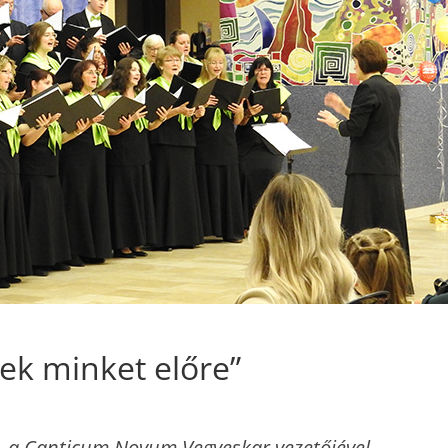
nek minket előre”
al, a Canticum Novum Vegyeskar vezetőjével