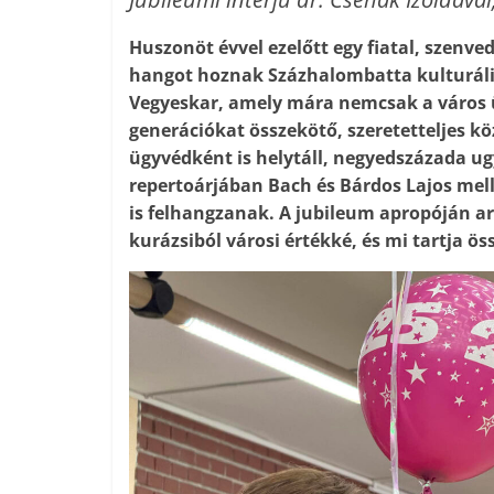
Huszonöt évvel ezelőtt egy fiatal, szenve
hangot hoznak Százhalombatta kulturáli
Vegyeskar, amely mára nemcsak a város 
generációkat összekötő, szeretetteljes kö
ügyvédként is helytáll, negyedszázada ug
repertoárjában Bach és Bárdos Lajos mel
is felhangzanak. A jubileum apropóján arr
kurázsiból városi értékké, és mi tartja ös