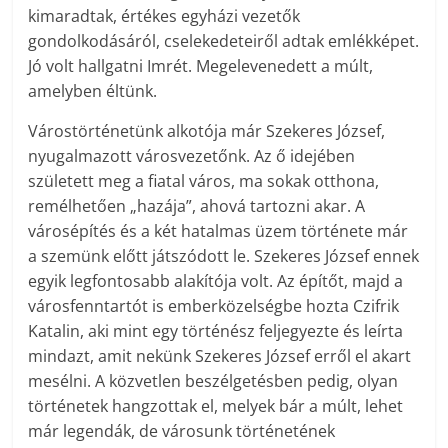
kimaradtak, értékes egyházi vezetők
gondolkodásáról, cselekedeteiről adtak emlékképet.
Jó volt hallgatni Imrét. Megelevenedett a múlt,
amelyben éltünk.
Várostörténetünk alkotója már Szekeres József,
nyugalmazott városvezetőnk. Az ő idejében
született meg a fiatal város, ma sokak otthona,
remélhetően „hazája”, ahová tartozni akar. A
városépítés és a két hatalmas üzem története már
a szemünk előtt játszódott le. Szekeres József ennek
egyik legfontosabb alakítója volt. Az építőt, majd a
városfenntartót is emberközelségbe hozta Czifrik
Katalin, aki mint egy történész feljegyezte és leírta
mindazt, amit nekünk Szekeres József erről el akart
mesélni. A közvetlen beszélgetésben pedig, olyan
történetek hangzottak el, melyek bár a múlt, lehet
már legendák, de városunk történetének