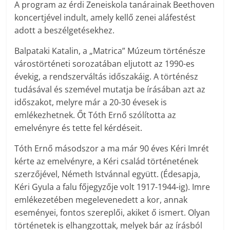
A program az érdi Zeneiskola tanárainak Beethoven
koncertjével indult, amely kellő zenei aláfestést
adott a beszélgetésekhez.
Balpataki Katalin, a „Matrica” Múzeum történésze
várostörténeti sorozatában eljutott az 1990-es
évekig, a rendszerváltás időszakáig. A történész
tudásával és szemével mutatja be írásában azt az
időszakot, melyre már a 20-30 évesek is
emlékezhetnek. Őt Tóth Ernő szólította az
emelvényre és tette fel kérdéseit.
Tóth Ernő másodszor a ma már 90 éves Kéri Imrét
kérte az emelvényre, a Kéri család történetének
szerzőjével, Németh Istvánnal együtt. (Édesapja,
Kéri Gyula a falu főjegyzője volt 1917-1944-ig). Imre
emlékezetében megelevenedett a kor, annak
eseményei, fontos szereplői, akiket ő ismert. Olyan
történetek is elhangzottak, melyek bár az írásból