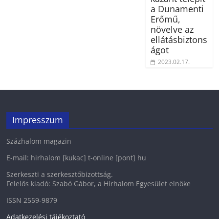
a Dunamenti
Erőmű,
növelve az
ellátásbiztons
ágot
2023.02.17.
Impresszum
Százhalom magazin
E-mail: hirhalom [kukac] t-online [pont] hu
Szerkeszti a szerkesztőbizottság.
Felelős kiadó: Szabó Gábor, a Hírhalom Egyesület elnöke
ISSN 2559-9879
Adatkezelési tájékoztató