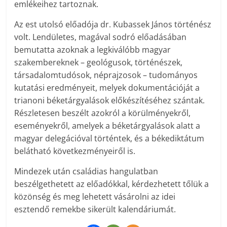
emlékeihez tartoznak.
Az est utolsó előadója dr. Kubassek János történész
volt. Lendületes, magával sodró előadásában
bemutatta azoknak a legkiválóbb magyar
szakembereknek – geológusok, történészek,
társadalomtudósok, néprajzosok – tudományos
kutatási eredményeit, melyek dokumentációját a
trianoni béketárgyalások előkészítéséhez szántak.
Részletesen beszélt azokról a körülményekről,
eseményekről, amelyek a béketárgyalások alatt a
magyar delegációval történtek, és a békediktátum
belátható következményeiről is.
Mindezek után családias hangulatban
beszélgethetett az előadókkal, kérdezhetett tőlük a
közönség és meg lehetett vásárolni az idei
esztendő remekbe sikerült kalendáriumát.