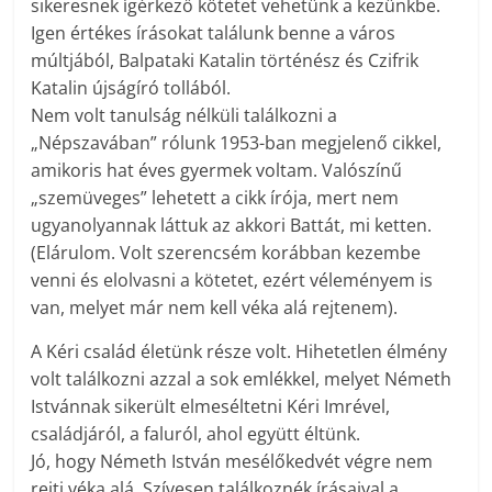
sikeresnek ígérkező kötetet vehetünk a kezünkbe.
Igen értékes írásokat találunk benne a város
múltjából, Balpataki Katalin történész és Czifrik
Katalin újságíró tollából.
Nem volt tanulság nélküli találkozni a
„Népszavában” rólunk 1953-ban megjelenő cikkel,
amikoris hat éves gyermek voltam. Valószínű
„szemüveges” lehetett a cikk írója, mert nem
ugyanolyannak láttuk az akkori Battát, mi ketten.
(Elárulom. Volt szerencsém korábban kezembe
venni és elolvasni a kötetet, ezért véleményem is
van, melyet már nem kell véka alá rejtenem).
A Kéri család életünk része volt. Hihetetlen élmény
volt találkozni azzal a sok emlékkel, melyet Németh
Istvánnak sikerült elmeséltetni Kéri Imrével,
családjáról, a faluról, ahol együtt éltünk.
Jó, hogy Németh István mesélőkedvét végre nem
rejti véka alá. Szívesen találkoznék írásaival a