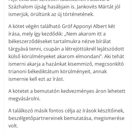
Százhalom újság hasábjain is. Jankovits Mártát jól
ismerjük, örültünk az új történetének.
A kötet végén található Gróf Apponyi Albert két
írása, mely így kezdődik: „Nem akarom itt a
békeszerződéseket tartalmukra nézve bírálat
tárgyává tenni, csupán a létrejöttüknél lejátszódott
külső körülményeket akarom elmondani”. Aki tehát
ismerni akarja a hazánkat kisemmiző, megcsonkító
trianoni békediktátum körülményeit, annak
ismernie kell ezt az írást.
A kötetet a bemutatón kedvezményes áron lehetett
megvásárolni.
A találkozó másik fontos célja az írások készítőinek,
beszélgetőpartnereinek bemutatása, megismerése
volt.