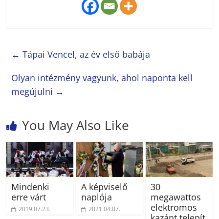
←
Tápai Vencel, az év első babája
Olyan intézmény vagyunk, ahol naponta kell
megújulni
→
You May Also Like
Mindenki
A képviselő
30
erre várt
naplója
megawattos
elektromos
2019.07.23.
2021.04.07.
kazánt telepít