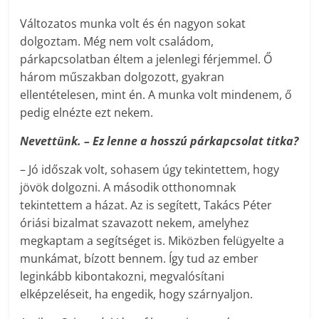
Változatos munka volt és én nagyon sokat
dolgoztam. Még nem volt családom,
párkapcsolatban éltem a jelenlegi férjemmel. Ő
három műszakban dolgozott, gyakran
ellentételesen, mint én. A munka volt mindenem, ő
pedig elnézte ezt nekem.
Nevettünk. – Ez lenne a hosszú párkapcsolat titka?
– Jó időszak volt, sohasem úgy tekintettem, hogy
jövök dolgozni. A második otthonomnak
tekintettem a házat. Az is segített, Takács Péter
óriási bizalmat szavazott nekem, amelyhez
megkaptam a segítséget is. Miközben felügyelte a
munkámat, bízott bennem. Így tud az ember
leginkább kibontakozni, megvalósítani
elképzeléseit, ha engedik, hogy szárnyaljon.