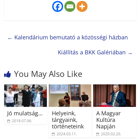
←
Kalendárium bemutató a közösségi házban
Kiállítás a BKK Galériában
→
You May Also Like
Jó mulatság…
Helyeink,
A Magyar
tárgyaink,
Kultúra
2018.07.06.
történeteink
Napján
2024.03.11.
2020.02.20.