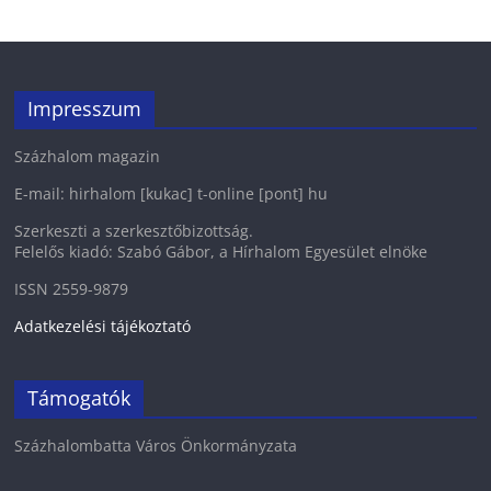
Impresszum
Százhalom magazin
E-mail: hirhalom [kukac] t-online [pont] hu
Szerkeszti a szerkesztőbizottság.
Felelős kiadó: Szabó Gábor, a Hírhalom Egyesület elnöke
ISSN 2559-9879
Adatkezelési tájékoztató
Támogatók
Százhalombatta Város Önkormányzata