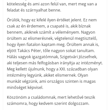
kötelesség és ami azon felül van, mert meg van a
feladat és szárnyalhat benne.
Örülök, hogy ez kifelé ilyen értéket jelent. Ez nem
csak az én érdemem, a csapaté is, akik bíznak
bennem, akiknek számít a véleményem. Nagyon
örültem az elismerésnek, végtelenül megtisztelő,
hogy ilyen fiatalon kaptam meg. Örültem annak is,
eljött Takács Péter, tőle nagyon sokat tanultam.
Hálás vagyok igazgatómnak, Szigetvári Józsefnek,
aki teljesen más felfogásban irányítja az intézményt.
Meg kellett újulnunk, hogy a XXI. században olyan
intézmény legyünk, akiket elismernek. Olyan
munkát végzünk, ami országos szinten is magas
minőséget képvisel.
Köszönöm a családomnak, mert lehetővé teszik
számomra, hogy kedvem szerint dolgozzam.