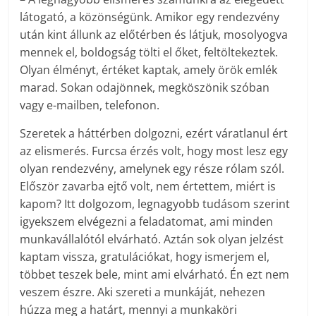
látogató, a közönségünk. Amikor egy rendezvény
után kint állunk az előtérben és látjuk, mosolyogva
mennek el, boldogság tölti el őket, feltöltekeztek.
Olyan élményt, értéket kaptak, amely örök emlék
marad. Sokan odajönnek, megköszönik szóban
vagy e-mailben, telefonon.
Szeretek a háttérben dolgozni, ezért váratlanul ért
az elismerés. Furcsa érzés volt, hogy most lesz egy
olyan rendezvény, amelynek egy része rólam szól.
Először zavarba ejtő volt, nem értettem, miért is
kapom? Itt dolgozom, legnagyobb tudásom szerint
igyekszem elvégezni a feladatomat, ami minden
munkavállalótól elvárható. Aztán sok olyan jelzést
kaptam vissza, gratulációkat, hogy ismerjem el,
többet teszek bele, mint ami elvárható. Én ezt nem
veszem észre. Aki szereti a munkáját, nehezen
húzza meg a határt, mennyi a munkaköri