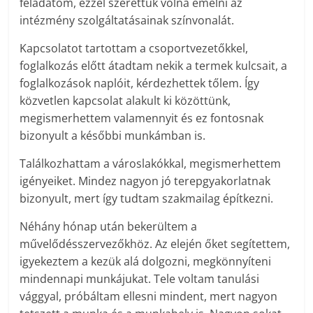
feladatom, ezzel szerettük volna emelni az
intézmény szolgáltatásainak színvonalát.
Kapcsolatot tartottam a csoportvezetőkkel,
foglalkozás előtt átadtam nekik a termek kulcsait, a
foglalkozások naplóit, kérdezhettek tőlem. Így
közvetlen kapcsolat alakult ki közöttünk,
megismerhettem valamennyit és ez fontosnak
bizonyult a későbbi munkámban is.
Találkozhattam a városlakókkal, megismerhettem
igényeiket. Mindez nagyon jó terepgyakorlatnak
bizonyult, mert így tudtam szakmailag építkezni.
Néhány hónap után bekerültem a
művelődésszervezőkhöz. Az elején őket segítettem,
igyekeztem a kezük alá dolgozni, megkönnyíteni
mindennapi munkájukat. Tele voltam tanulási
vággyal, próbáltam ellesni mindent, mert nagyon