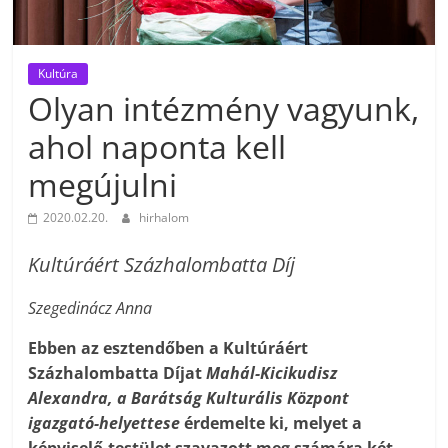
Kultúra
Olyan intézmény vagyunk,
ahol naponta kell
megújulni
2020.02.20.
hirhalom
Kultúráért Százhalombatta Díj
Szegedinácz Anna
Ebben az esztendőben a Kultúráért
Százhalombatta Díjat
Mahál-Kicikudisz
Alexandra, a Barátság Kulturális Központ
igazgató-helyettese
érdemelte ki, melyet a