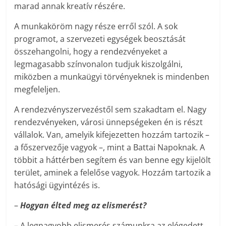
marad annak kreatív részére.
A munkaköröm nagy része erről szól. A sok
programot, a szervezeti egységek beosztását
összehangolni, hogy a rendezvényeket a
legmagasabb színvonalon tudjuk kiszolgálni,
miközben a munkaügyi törvényeknek is mindenben
megfeleljen.
A rendezvényszervezéstől sem szakadtam el. Nagy
rendezvényeken, városi ünnepségeken én is részt
vállalok. Van, amelyik kifejezetten hozzám tartozik –
a főszervezője vagyok –, mint a Battai Napoknak. A
többit a háttérben segítem és van benne egy kijelölt
terület, aminek a felelőse vagyok. Hozzám tartozik a
hatósági ügyintézés is.
–
Hogyan élted meg az elismerést?
– A legnagyobb elismerés számunkra az elégedett