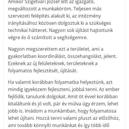
Amikor Szigetvári József lett az igazgató,
megváltozott a munkaköröm. Teljesen más
szervezeti felépítés alakult ki, az intézmény
irányításához közösen dolgoztuk ki a szükséges
technikai hátteret. Nagyon sok újítást hajtottunk
végre és ő számított a segítségemre.
Nagyon megszerettem ezt a területet, ami a
gyakorlatban koordinálást, összehangolást, jelent.
Ezeknek az új felületeknek, területeknek a
folyamatos fejlesztését, újítását.
Ha valamit korábban folyamatba helyeztünk, azt
mindig igyekszem fejleszteni, jobbá tenni. Az ember
fejlődik, tanulunk dolgokat. Amit öt évvel korábban
kitaláltunk és jó volt, pár év múlva úgy érzem, lehet
jobb is. Imádom a munkámban, hogy folyamatosa
lehet újítani. Hozzá tenni valami pluszt az előzőhöz,
ami tovább könnyíti munkánkat és így több idő