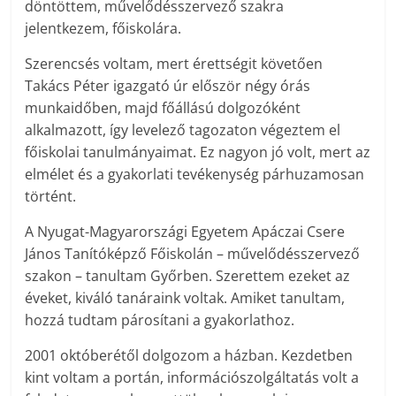
döntöttem, művelődésszervező szakra
jelentkezem, főiskolára.
Szerencsés voltam, mert érettségit követően
Takács Péter igazgató úr először négy órás
munkaidőben, majd főállású dolgozóként
alkalmazott, így levelező tagozaton végeztem el
főiskolai tanulmányaimat. Ez nagyon jó volt, mert az
elmélet és a gyakorlati tevékenység párhuzamosan
történt.
A Nyugat-Magyarországi Egyetem Apáczai Csere
János Tanítóképző Főiskolán – művelődésszervező
szakon – tanultam Győrben. Szerettem ezeket az
éveket, kiváló tanáraink voltak. Amiket tanultam,
hozzá tudtam párosítani a gyakorlathoz.
2001 októberétől dolgozom a házban. Kezdetben
kint voltam a portán, információszolgáltatás volt a