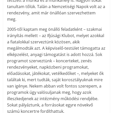
tetszett a munka és a munkahely is. Nagyon sokat
tanultam tőlük. Talán a Nemzetiségi Napok volt az a
rendezvény, amit már önállóan szervezhettem
meg.
2005-től kaptam meg önálló feladatként – szakmai
irányítás mellett – az Ifjúsági Klubot, melyet azokkal
a fiatalokkal szerveztünk közösen, akik
megálmodták azt. A képviselő-testület támogatta az
elképzelést, anyagi támogatást is adott hozzá. Sok
programot szerveztünk – koncerteket, zenés
rendezvényeket, napközbeni programokat,
előadásokat, játékokat, vetélkedőket –, melyeket ők
találtak ki, mert tudták, saját korosztályuknak mire
van igénye. Nekem abban volt fontos szerepem, a
programok úgy valósuljanak meg, hogy azok
illeszkedjenek az intézmény működési rendjébe.
Sokat pályáztunk, a forrásokat egyre növekvő
számú koncertre fordíthattuk.