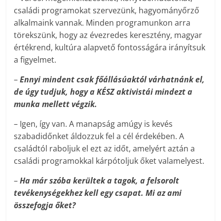
családi programokat szervezünk, hagyományőrző
alkalmaink vannak. Minden programunkon arra
törekszünk, hogy az évezredes keresztény, magyar
értékrend, kultúra alapvető fontosságára irányítsuk
a figyelmet.
–
Ennyi mindent csak főállásúaktól várhatnánk el,
de úgy tudjuk, hogy a KÉSZ aktivistái mindezt a
munka mellett végzik.
– Igen, így van. A manapság amúgy is kevés
szabadidőnket áldozzuk fel a cél érdekében. A
családtól raboljuk el ezt az időt, amelyért aztán a
családi programokkal kárpótoljuk őket valamelyest.
–
Ha már szóba kerültek a tagok, a felsorolt
tevékenységekhez kell egy csapat. Mi az ami
összefogja őket?