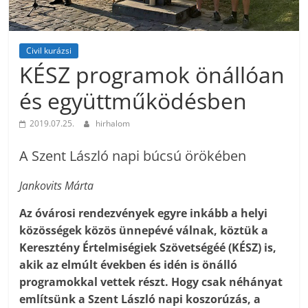
Civil kurázsi
KÉSZ programok önállóan
és együttműködésben
2019.07.25.
hirhalom
A Szent László napi búcsú örökében
Jankovits Márta
Az óvárosi rendezvények egyre inkább a helyi
közösségek közös ünnepévé válnak, köztük a
Keresztény Értelmiségiek Szövetségéé (KÉSZ) is,
akik az elmúlt években és idén is önálló
programokkal vettek részt. Hogy csak néhányat
említsünk a Szent László napi koszorúzás, a