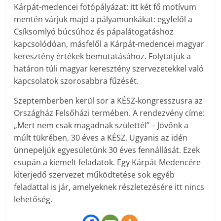
Kárpát-medencei fotópályázat: itt két fő motívum
mentén várjuk majd a pályamunkákat: egyfelől a
Csíksomlyó búcsúhoz és pápalátogatáshoz
kapcsolódóan, másfelől a Kárpát-medencei magyar
keresztény értékek bemutatásához. Folytatjuk a
határon túli magyar keresztény szervezetekkel való
kapcsolatok szorosabbra fűzését.
Szeptemberben kerül sor a KÉSZ-kongresszusra az
Országház Felsőházi termében. A rendezvény címe:
„Mert nem csak magadnak születtél” – Jövőnk a
múlt tükrében, 30 éves a KÉSZ. Ugyanis az idén
ünnepeljük egyesületünk 30 éves fennállását. Ezek
csupán a kiemelt feladatok. Egy Kárpát Medencére
kiterjedő szervezet működtetése sok egyéb
feladattal is jár, amelyeknek részletezésére itt nincs
lehetőség.