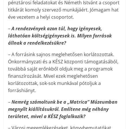
pénztárosi feladatokat és Németh Istvánt a csoport
titkárát komoly szervező munkájáért. Jómagam hat
éve vezetem a helyi csoportot.
–
A rendezvények azon túl, hogy igényesek,
láthatóan költségigényesek is. Milyen források
állnak a rendelkezésükre?
– A forrásink sajnos meglehetősen korlátozottak.
Önkormányzati és a KÉSZ központi támogatásából,
továbbá saját erőnkből oldjuk meg a programok
finanszírozását. Mivel ezek meglehetősen
korlátozottak, sok-sok munkával pótoljuk a
forráshiányt.
–
Nemrég számoltunk be a „Matrica” Múzeumban
megnyílt kiállításukról. Említene még néhány
területet, mivel a KÉSZ foglalkozik?
– Városi megemlékezéseket, könyvbemutatókat,