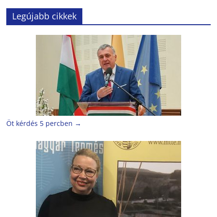
Legújabb cikkek
Öt kérdés 5 percben
→