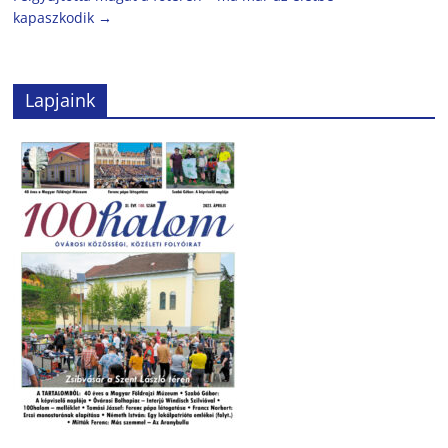
kapaszkodik
→
Lapjaink