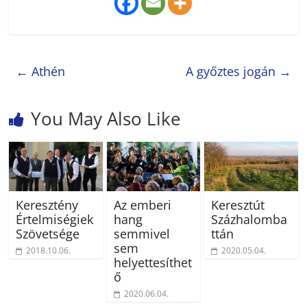
←
Athén
A győztes jogán
→
You May Also Like
Keresztény
Az emberi
Keresztút
Értelmiségiek
hang
Százhalomba
Szövetsége
semmivel
ttán
sem
2018.10.06.
2020.05.04.
helyettesíthet
ő
2020.06.04.