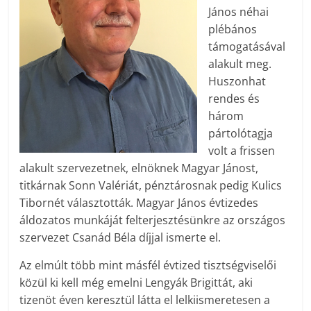
János néhai
plébános
támogatásával
alakult meg.
Huszonhat
rendes és
három
pártolótagja
volt a frissen
alakult szervezetnek, elnöknek Magyar Jánost,
titkárnak Sonn Valériát, pénztárosnak pedig Kulics
Tibornét választották. Magyar János évtizedes
áldozatos munkáját felterjesztésünkre az országos
szervezet Csanád Béla díjjal ismerte el.
Az elmúlt több mint másfél évtized tisztségviselői
közül ki kell még emelni Lengyák Brigittát, aki
tizenöt éven keresztül látta el lelkiismeretesen a