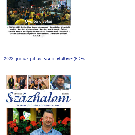
2022. június-júliusi szám letöltése (PDF).