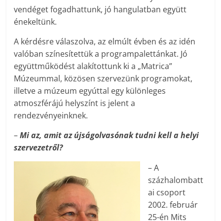
vendéget fogadhattunk, jó hangulatban együtt
énekeltünk.
A kérdésre válaszolva, az elmúlt évben és az idén
valóban színesítettük a programpalettánkat. Jó
együttműködést alakítottunk ki a „Matrica”
Múzeummal, közösen szervezünk programokat,
illetve a múzeum egyúttal egy különleges
atmoszférájú helyszínt is jelent a
rendezvényeinknek.
–
Mi az, amit az újságolvasónak tudni kell a helyi
szervezetről?
– A
százhalombatt
ai csoport
2002. február
25-én Mits