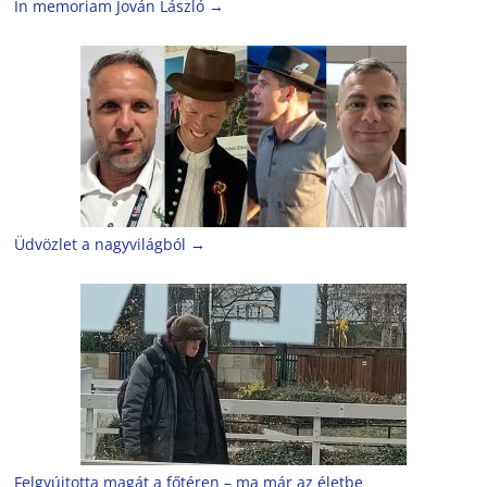
In memoriam Jován László
→
Üdvözlet a nagyvilágból
→
Felgyújtotta magát a főtéren – ma már az életbe