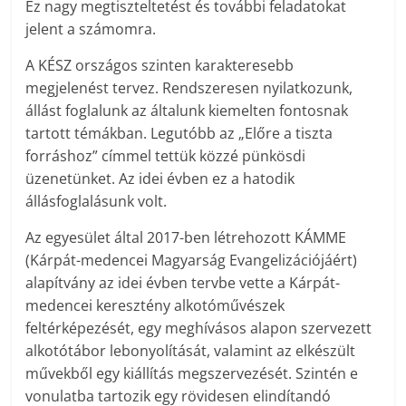
Ez nagy megtiszteltetést és további feladatokat
jelent a számomra.
A KÉSZ országos szinten karakteresebb
megjelenést tervez. Rendszeresen nyilatkozunk,
állást foglalunk az általunk kiemelten fontosnak
tartott témákban. Legutóbb az „Előre a tiszta
forráshoz” címmel tettük közzé pünkösdi
üzenetünket. Az idei évben ez a hatodik
állásfoglalásunk volt.
Az egyesület által 2017-ben létrehozott KÁMME
(Kárpát-medencei Magyarság Evangelizációjáért)
alapítvány az idei évben tervbe vette a Kárpát-
medencei keresztény alkotóművészek
feltérképezését, egy meghívásos alapon szervezett
alkotótábor lebonyolítását, valamint az elkészült
művekből egy kiállítás megszervezését. Szintén e
vonulatba tartozik egy rövidesen elindítandó