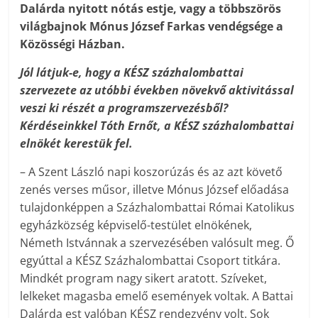
Dalárda nyitott nótás estje, vagy a többszörös
világbajnok Mónus József Farkas vendégsége a
Közösségi Házban.
Jól látjuk-e, hogy a KÉSZ százhalombattai
szervezete az utóbbi években növekvő aktivitással
veszi ki részét a programszervezésből?
Kérdéseinkkel Tóth Ernőt, a KÉSZ százhalombattai
elnökét kerestük fel.
– A Szent László napi koszorúzás és az azt követő
zenés verses műsor, illetve Mónus József előadása
tulajdonképpen a Százhalombattai Római Katolikus
egyházközség képviselő-testület elnökének,
Németh Istvánnak a szervezésében valósult meg. Ő
egyúttal a KÉSZ Százhalombattai Csoport titkára.
Mindkét program nagy sikert aratott. Szíveket,
lelkeket magasba emelő események voltak. A Battai
Dalárda est valóban KÉSZ rendezvény volt. Sok