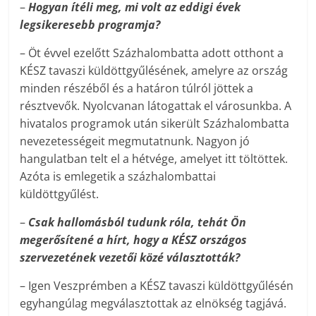
–
Hogyan ítéli meg, mi volt az eddigi évek
legsikeresebb programja?
– Öt évvel ezelőtt Százhalombatta adott otthont a
KÉSZ tavaszi küldöttgyűlésének, amelyre az ország
minden részéből és a határon túlról jöttek a
résztvevők. Nyolcvanan látogattak el városunkba. A
hivatalos programok után sikerült Százhalombatta
nevezetességeit megmutatnunk. Nagyon jó
hangulatban telt el a hétvége, amelyet itt töltöttek.
Azóta is emlegetik a százhalombattai
küldöttgyűlést.
–
Csak hallomásból tudunk róla, tehát Ön
megerősítené a hírt, hogy a KÉSZ országos
szervezetének vezetői közé választották?
– Igen Veszprémben a KÉSZ tavaszi küldöttgyűlésén
egyhangúlag megválasztottak az elnökség tagjává.