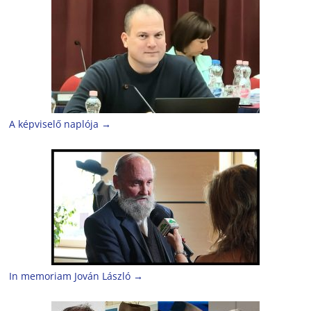
A képviselő naplója
→
In memoriam Jován László
→