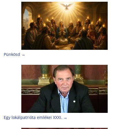
Pünkösd
→
Egy lokálpatrióta emlékei XXXI.
→