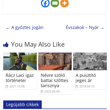
←
A győztes jogán
Évszakok – Nyár
→
You May Also Like
Rácz Laci igaz
Névre szóló
A pusztító
történetei
battai szőttes
jeges ár
tarisznya
2021.10.08.
2018.04.10.
2025.05.09.
Legújabb cikkek