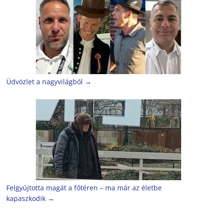
Üdvözlet a nagyvilágból
→
Felgyújtotta magát a főtéren – ma már az életbe
kapaszkodik
→