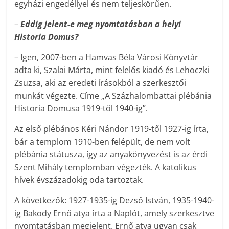
egyházi engedéllyel és nem teljeskörűen.
–
Eddig jelent-e meg nyomtatásban a helyi
Historia Domus?
– Igen, 2007-ben a Hamvas Béla Városi Könyvtár
adta ki, Szalai Márta, mint felelős kiadó és Lehoczki
Zsuzsa, aki az eredeti írásokból a szerkesztői
munkát végezte. Címe „A Százhalombattai plébánia
Historia Domusa 1919-től 1940-ig”.
Az első plébános Kéri Nándor 1919-től 1927-ig írta,
bár a templom 1910-ben felépült, de nem volt
plébánia státusza, így az anyakönyvezést is az érdi
Szent Mihály templomban végezték. A katolikus
hívek évszázadokig oda tartoztak.
A következők: 1927-1935-ig Dezső István, 1935-1940-
ig Bakody Ernő atya írta a Naplót, amely szerkesztve
nyomtatásban megjelent. Ernő atya ugyan csak