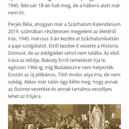
1945. február 18-án halt meg, de a háború alatt már
nem írt.
Perjés Béla, ahogyan már a Százha­lom Kalendárium
2019. számában részletesen megjelent az életéről
írás, 1945. március 3-án kezdte el Százhalombattán
a papi szolgálatot. Ettől kezdve ő vezette a Historia
Domust, de az eddigieket sehol nem találta. Az első
írása az elődje, Bakody Ernő temetését írja le,
egészen 1966-ig, míg Budakeszire nem helyezték.
Ezután az új plébános, Tóth Andor atya írta, de nem
sokáig. Akkor már talán úgy ítélte meg, hogy annak
az őszinte vezetése és annak tartalma veszélyes
lehet az írójára.