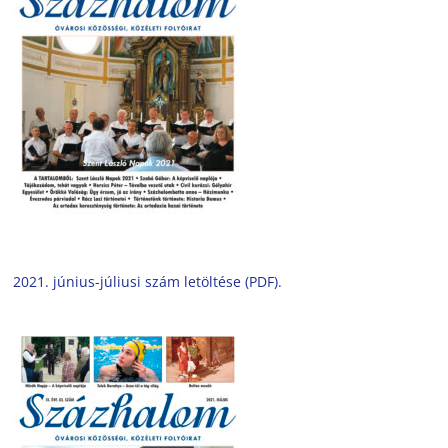
2021. június-júliusi szám letöltése (PDF).