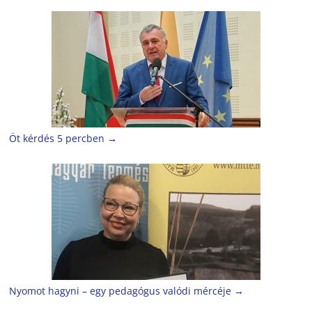
Öt kérdés 5 percben
→
Nyomot hagyni – egy pedagógus valódi mércéje
→