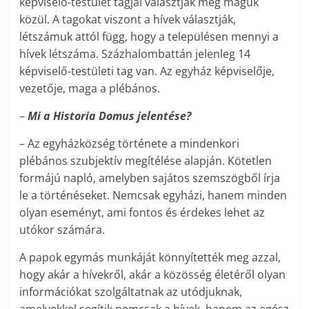
képviselő-testület tagjai választják meg maguk
közül. A tagokat viszont a hívek választják,
létszámuk attól függ, hogy a településen mennyi a
hívek létszáma. Százhalombattán jelenleg 14
képviselő-testületi tag van. Az egyház képviselője,
vezetője, maga a plébános.
–
Mi a Historia Domus jelentése?
– Az egyházközség története a mindenkori
plébános szubjektív megítélése alapján. Kötetlen
formájú napló, amelyben sajátos szemszögből írja
le a történéseket. Nemcsak egyházi, hanem minden
olyan eseményt, ami fontos és érdekes lehet az
utókor számára.
A papok egymás munkáját könnyítették meg azzal,
hogy akár a hívekről, akár a közösség életéről olyan
információkat szolgáltatnak az utódjuknak,