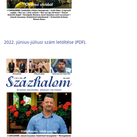
2022. június-júliusi szám letöltése (PDF).