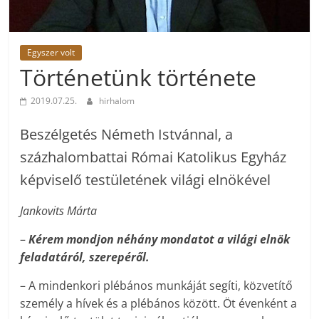
Egyszer volt
Történetünk története
2019.07.25.
hirhalom
Beszélgetés Németh Istvánnal, a
százhalombattai Római Katolikus Egyház
képviselő testületének világi elnökével
Jankovits Márta
–
Kérem mondjon néhány mondatot a világi elnök
feladatáról, szerepéről.
– A mindenkori plébános munkáját segíti, közvetítő
személy a hívek és a plébános között. Öt évenként a