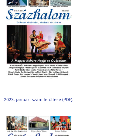
2023. januári szám letöltése (PDF).