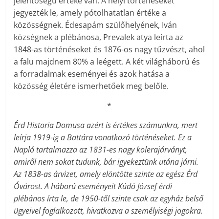
jelentőségű értéke van. A helyi történeseket
jegyezték le, amely pótolhatatlan értéke a
közösségnek. Édesapám szülőhelyének, Iván
községnek a plébánosa, Prevalek atya leírta az
1848-as történéseket és 1876-os nagy tűzvészt, ahol
a falu majdnem 80% a leégett. A két világháború és
a forradalmak eseményei és azok hatása a
közösség életére ismerhetőek meg belőle.
*
Érd Historia Domusa azért is értékes számunkra, mert
leírja 1919-ig a Battára vonatkozó történéseket. Ez a
Napló tartalmazza az 1831-es nagy kolerajárványt,
amiről nem sokat tudunk, bár igyekeztünk utána járni.
Az 1838-as árvizet, amely elöntötte szinte az egész Érd
Óvárost. A háború eseményeit Kúdó József érdi
plébános írta le, de 1950-től szinte csak az egyház belső
ügyeivel foglalkozott, hivatkozva a személyiségi jogokra.