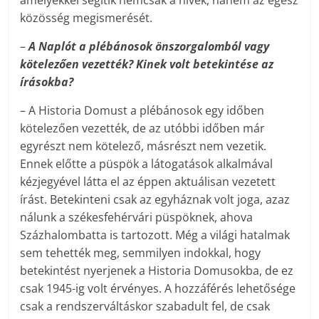
amelyekkel segítik nemcsak a hívek, hanem az egész
közösség megismerését.
–
A Naplót a plébánosok önszorgalomból vagy
kötelezően vezették? Kinek volt betekintése az
írásokba?
– A Historia Domust a plébánosok egy időben
kötelezően vezették, de az utóbbi időben már
egyrészt nem kötelező, másrészt nem vezetik.
Ennek előtte a püspök a látogatások alkalmával
kézjegyével látta el az éppen aktuálisan vezetett
írást. Betekinteni csak az egyháznak volt joga, azaz
nálunk a székesfehérvári püspöknek, ahova
Százhalombatta is tartozott. Még a világi hatalmak
sem tehették meg, semmilyen indokkal, hogy
betekintést nyerjenek a Historia Domusokba, de ez
csak 1945-ig volt érvényes. A hozzáférés lehetősége
csak a rendszerváltáskor szabadult fel, de csak