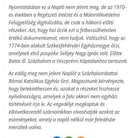
Nyomtatásban ez a Napló nem jelent meg, de az 1970-
es években a Régészeti Intézet és a Műemlékvédelmi
Felügyelőség digitalizálta, de csak a háború előtti
részeket. Azt, hogy hol őrzik ezt a felbecsülhetetlen
értékű dokumentumot, nem tudjuk. Valószínű, hogy az
1774-ben alakult Székesfehérvári Egyházmegye őrzi,
amelynek első püspöke Sellyey Nagy Ignác volt. Előtte
Batta ill. Százhalom a Veszprémi Káptalanhoz tartozott.
Az eddig meg nem jelent Naplót a Százhalombattai
Római Katolikus Egyház őrzi. Magazinunk kérvényezte,
hogy betekinthessen és, azokat a részeket hozhassa
nyilvánosságra, amelyek a falu akkori nem egyházi
történéseit írja le. Az engedélyt megkaptuk és
elkövetkezendő számainkban olvashatják azokat az
eseményeket, amely a napló nélkül már feledésbe
merültek volna.