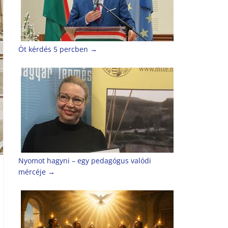
Öt kérdés 5 percben
→
Nyomot hagyni – egy pedagógus valódi
mércéje
→