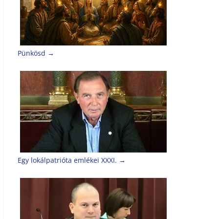
Pünkösd
→
Egy lokálpatrióta emlékei XXXI.
→