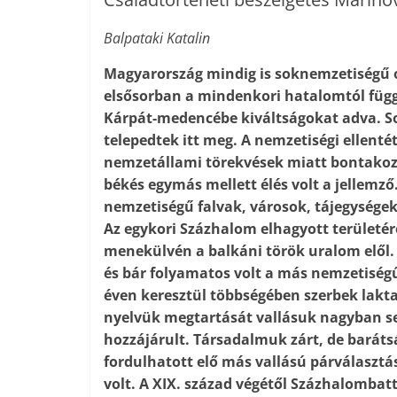
Balpataki Katalin
Magyarország mindig is soknemzetiségű or
elsősorban a mindenkori hatalomtól függ
Kárpát-medencébe kiváltságokat adva. So
telepedtek itt meg. A nemzetiségi ellenté
nemzetállami törekvések miatt bontakozt
békés egymás mellett élés volt a jellemz
nemzetiségű falvak, városok, tájegységek
Az egykori Százhalom elhagyott területér
menekülvén a balkáni török uralom elől
és bár folyamatos volt a más nemzetiségű
éven keresztül többségében szerbek lakta
nyelvük megtartását vallásuk nagyban seg
hozzájárult. Társadalmuk zárt, de baráts
fordulhatott elő más vallású párválasztá
volt. A XIX. század végétől Százhalombat