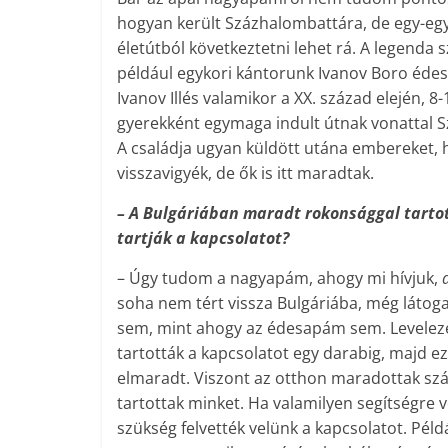
hogyan került Százhalombattára, de egy-eg
életútból következtetni lehet rá. A legenda s
például egykori kántorunk Ivanov Boro édes
Ivanov Illés valamikor a XX. század elején, 8
gyerekként egymaga indult útnak vonattal S
A családja ugyan küldött utána embereket, 
visszavigyék, de ők is itt maradtak.
– A Bulgáriában maradt rokonsággal tarto
tartják a kapcsolatot?
– Úgy tudom a nagyapám, ahogy mi hívjuk,
soha nem tért vissza Bulgáriába, még látog
sem, mint ahogy az édesapám sem. Levelez
tartották a kapcsolatot egy darabig, majd ez
elmaradt. Viszont az otthon maradottak s
tartottak minket. Ha valamilyen segítségre v
szükség felvették velünk a kapcsolatot. Péld