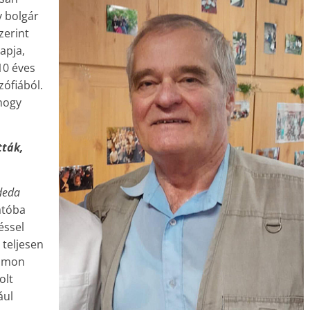
y bolgár
zerint
apja,
-10 éves
zófiából.
hogy
tták,
deda
atóba
éssel
 teljesen
zámon
olt
ául