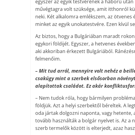
egyszer az egyik testvérének a háború után
művégtagra volt szüksége, amit itthonról kü
neki. Két alkalomra emlékszem, az ötvenes 
minket az egyik unokatestvére. Ezen kívül 
Az biztos, hogy a Bulgáriában maradt rokon
egykori földijét. Egyszer, a hetvenes évekbe
aki akkoriban érkezett Bulgáriából. Ránézé
felmenőim.
– Mit tud arról, mennyire volt nehéz a beil
csakúgy mint a szerbek elsősorban növényt
alapítottak családot. Ez akár konfliktusforr
– Nem tudok róla, hogy bármilyen probléma l
földjük. Azt a helyi szerbektől béreltek. A l
oda jártak dolgozni naponta, vagy hetente,
tovább használták a bolgár nyelvet is. Az 
szerb termelők között is elterjedt, azaz has