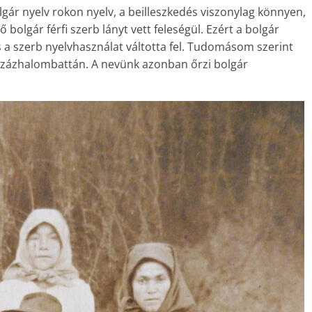
lgár nyelv rokon nyelv, a beilleszkedés viszonylag könnyen,
bolgár férfi szerb lányt vett feleségül. Ezért a bolgár
s a szerb nyelvhasználat váltotta fel. Tudomásom szerint
 Százhalombattán. A nevünk azonban őrzi bolgár