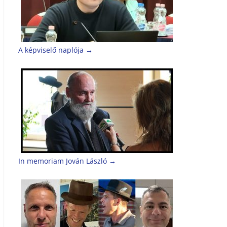
A képviselő naplója
→
In memoriam Jován László
→