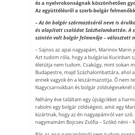
és a nyelvrokonságnak köszönhetően gyor
Az együttélésről a szerb-bolgár felmenők
– Az ön bolgár származásáról neve is árulko
és alapított családot Százhalombattán. A s
szintén volt bolgár felmenője – választott
– Sajnos az apai nagyapám, Marinov Marin jó
Azt tudom róla, hogy a bulgáriai Kucinban sz
életútja nem tudom. Csakúgy, mint sokan m
Budapestre, majd Százhalombattára, ahol akko
ennek vagyok én a leszármazottja. Ő nem te
Nagycsarnokban és bolgár zöldségeseknél d
Néhány éve találtam egy újságcikket a harmi
rabolni egy bolgár zöldségest, amit egy Ma
kizártnak, hogy az én nagyapámról van szó. 
nagymamám Bojcsev Zsófia – Szókó néni – fél
Bár az apai nagyapámról nem tudom pont