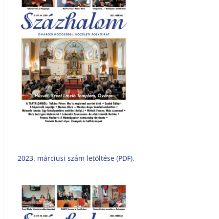
2023. márciusi szám letöltése (PDF).