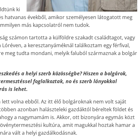
ldtünk ki
és hatvanas évekből, amikor személyesen látogatott meg
semmilyen más kapcsolatról nem tudok.
ság számon tartotta a külföldre szakadt családtagot, vagy
n Lóréven, a keresztanyáméknál találkoztam egy férfival,
sre meg tudta mondani, melyik faluból származnak a bolgár
leszkedés a helyi szerb közösségbe? Hiszen a bolgárok,
ermesztéssel foglalkoztak, no és szerb lányokkal
ás is lehet.
ett volna ebből. Az itt élő bolgároknak nem volt saját
egtöbben azonban halászteleki gazdáktól béreltek földet és
 ahogy a nagymamám is. Akkor, ott bizonyára egymás közt
a növénytermesztési kultúra, amit magukkal hoztak hamar a
znára vált a helyi gazdálkodásnak.