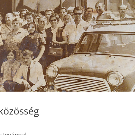
 közösség
v Jovánnal