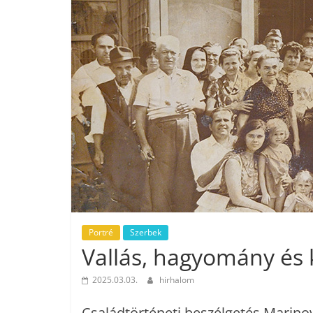
Portré
Szerbek
Vallás, hagyomány és
2025.03.03.
hirhalom
Családtörténeti beszélgetés Marino