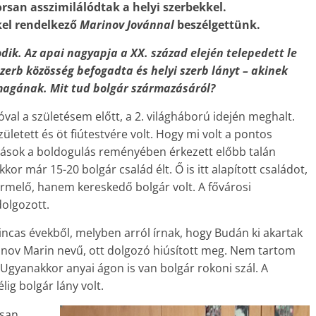
san asszimilálódtak a helyi szerbekkel.
kel rendelkező
Marinov Jovánnal
beszélgettünk.
dik. Az apai nagyapja a XX. század elején telepedett le
zerb közösség befogadta és helyi szerb lányt – akinek
 magának. Mit tud bolgár származásáról?
val a születésem előtt, a 2. világháború idején meghalt.
ületett és öt fiútestvére volt. Hogy mi volt a pontos
ások a boldogulás reményében érkezett előbb talán
r már 15-20 bolgár család élt. Ő is itt alapított családot,
rmelő, hanem kereskedő bolgár volt. A fővárosi
olgozott.
ncas évekből, melyben arról írnak, hogy Budán ki akartak
rinov Marin nevű, ott dolgozó hiúsított meg. Nem tartom
Ugyanakkor anyai ágon is van bolgár rokoni szál. A
ig bolgár lány volt.
osan