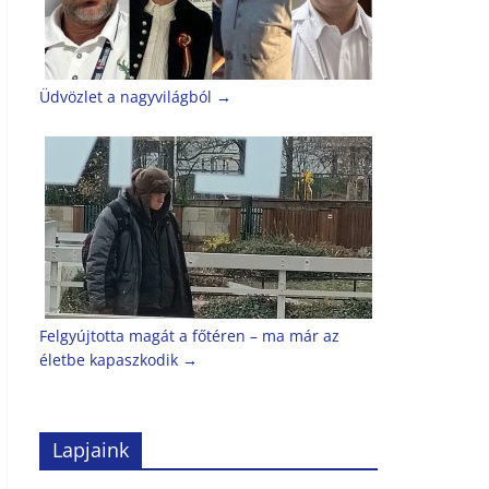
Üdvözlet a nagyvilágból
→
Felgyújtotta magát a főtéren – ma már az
életbe kapaszkodik
→
Lapjaink