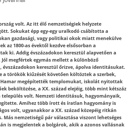
szág volt. Az itt élő nemzetiségiek helyzete
ött. Sokukat épp egy-egy uralkodó csábította a
kan gazdasági, vagy politikai okok miatt menekülve
tek az 1800-as évektől kezdve elsősorban a
ak ki. Addig évszázadokon keresztül alapvetően a
ő. Jól megfértek egymás mellett a különböző
, évszázadokon keresztül őrizve, ápolva identitásukat.
e a törökök kiűzését követően költöztek a szerbek,
. Hamar megépítették templomukat, iskolát nyitottak
ek beköltözése, a XX. század elejéig, több mint kétszáz
 település volt. Nemzeti identitásuk, hagyományaik,
ítette. Amihez több írott és íratlan hagyomány is
ágos volt, ugyanakkor a XX. század közepéig ritkán
s. Más nemzetiségű pár választása viszont lehetséges
tán is megjelentek a bolgárok, akik a azonos vallásnak