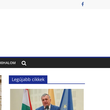
00HALOM
Legújabb cikkek