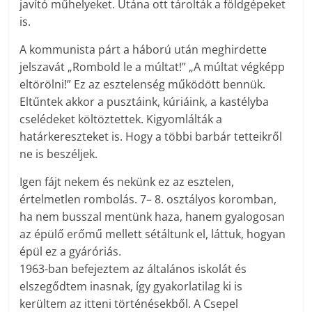
javító műhelyeket. Utána ott tárolták a földgépeket
is.
A kommunista párt a háború után meghirdette
jelszavát „Rombold le a múltat!” „A múltat végképp
eltörölni!” Ez az esztelenség működött bennük.
Eltűntek akkor a pusztáink, kúriáink, a kastélyba
cselédeket költöztettek. Kigyomlálták a
határkereszteket is. Hogy a többi barbár tetteikről
ne is beszéljek.
Igen fájt nekem és nekünk ez az esztelen,
értelmetlen rombolás. 7– 8. osztályos koromban,
ha nem busszal mentünk haza, hanem gyalogosan
az épülő erőmű mellett sétáltunk el, láttuk, hogyan
épül ez a gyáróriás.
1963-ban befejeztem az általános iskolát és
elszegődtem inasnak, így gyakorlatilag ki is
kerültem az itteni történésekből. A Csepel