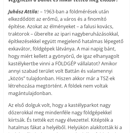
Juhász Attila:
– 1963-ban a földmérések után
elkezdődött az erőmű, a város és a finomító
építése. Azokat az élményeket – a falusi kovács,
traktorok – űberelte az ipari nagyberuházásokkal,
építkezésekkel együtt megjelenő hatalmas lépegető
exkavátor, földgépek látványa. A mai napig bánt,
hogy miért kellett a gyönyörű, de igaz elhanyagolt
kastélykertbe vinni a FÖLDGÉP vállalatot? Amikor
annyi szabad terület volt Battán és valamennyi
„közös” tulajdonban. Hiszen akkor már a TSZ-ek
létrehozása megtörtént. A földek nem voltak
magántulajdonban.
Az első dolguk volt, hogy a kastélyparkot nagy
dózerokkal meg mindenféle nagy földgépekkel
kiirtsák. És tették ezt nagy élvezettel. Kitépték a
hatalmas fákat a helyéből. Helyükön alakították ki a