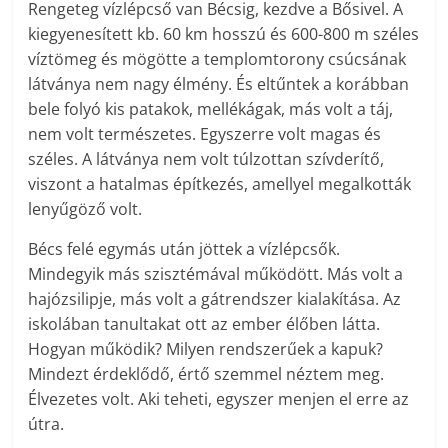
Rengeteg vízlépcső van Bécsig, kezdve a Bősivel. A
kiegyenesített kb. 60 km hosszú és 600-800 m széles
víztömeg és mögötte a templomtorony csúcsának
látványa nem nagy élmény. És eltűntek a korábban
bele folyó kis patakok, mellékágak, más volt a táj,
nem volt természetes. Egyszerre volt magas és
széles. A látványa nem volt túlzottan szívderítő,
viszont a hatalmas építkezés, amellyel megalkották
lenyűgöző volt.
Bécs felé egymás után jöttek a vízlépcsők.
Mindegyik más szisztémával működött. Más volt a
hajózsilipje, más volt a gátrendszer kialakítása. Az
iskolában tanultakat ott az ember élőben látta.
Hogyan működik? Milyen rendszerűek a kapuk?
Mindezt érdeklődő, értő szemmel néztem meg.
Élvezetes volt. Aki teheti, egyszer menjen el erre az
útra.