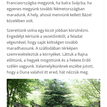
Franciaországba megyünk, ha balra Svájcba, ha
egyenes megyünk tovább Németországban
maradunk. A hely, ahová mennünk kellett Bázel
közelében volt.
Szerettünk volna egy kicsit jobban körülnézni.
Engedélyt kértünk a vezetőinktől, a feladat
végeztével, hogy saját költségen tovább
maradhassunk. A szállodában térképen
szemrevételeztük a környéket. Láttuk a Rajna
előttünk, a hegyek mögöttünk és a Fekete Erdő
szélén vagyunk. Valamelyikünknek eszébe jutott,
hogy a Duna valahol itt ered, hát nézzük meg.