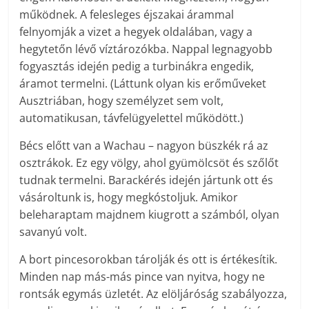
működnek. A felesleges éjszakai árammal
felnyomják a vizet a hegyek oldalában, vagy a
hegytetőn lévő víztározókba. Nappal legnagyobb
fogyasztás idején pedig a turbinákra engedik,
áramot termelni. (Láttunk olyan kis erőműveket
Ausztriában, hogy személyzet sem volt,
automatikusan, távfelügyelettel működött.)
Bécs előtt van a Wachau – nagyon büszkék rá az
osztrákok. Ez egy völgy, ahol gyümölcsöt és szőlőt
tudnak termelni. Barackérés idején jártunk ott és
vásároltunk is, hogy megkóstoljuk. Amikor
beleharaptam majdnem kiugrott a számból, olyan
savanyú volt.
A bort pincesorokban tárolják és ott is értékesítik.
Minden nap más-más pince van nyitva, hogy ne
rontsák egymás üzletét. Az elöljáróság szabályozza,