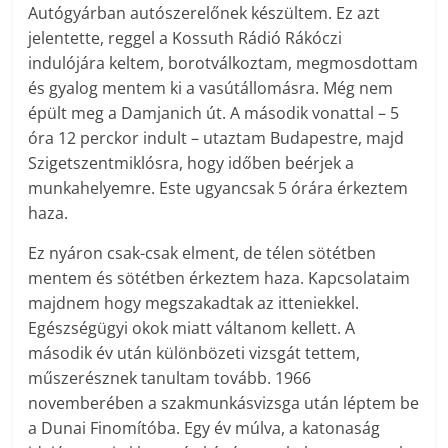
Autógyárban autószerelőnek készültem. Ez azt
jelentette, reggel a Kossuth Rádió Rákóczi
indulójára keltem, borotválkoztam, megmosdottam
és gyalog mentem ki a vasútállomásra. Még nem
épült meg a Damjanich út. A második vonattal – 5
óra 12 perckor indult – utaztam Budapestre, majd
Szigetszentmiklósra, hogy időben beérjek a
munkahelyemre. Este ugyancsak 5 órára érkeztem
haza.
Ez nyáron csak-csak elment, de télen sötétben
mentem és sötétben érkeztem haza. Kapcsolataim
majdnem hogy megszakadtak az itteniekkel.
Egészségügyi okok miatt váltanom kellett. A
második év után különbözeti vizsgát tettem,
műszerésznek tanultam tovább. 1966
novemberében a szakmunkásvizsga után léptem be
a Dunai Finomítóba. Egy év múlva, a katonaság