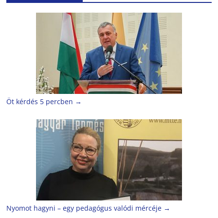
Öt kérdés 5 percben
→
Nyomot hagyni – egy pedagógus valódi mércéje
→