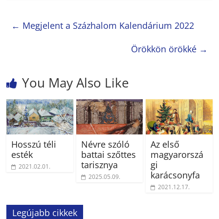
←
Megjelent a Százhalom Kalendárium 2022
Örökkön örökké
→
You May Also Like
Hosszú téli
Névre szóló
Az első
esték
battai szőttes
magyarorszá
tarisznya
gi
2021.02.01.
karácsonyfa
2025.05.09.
2021.12.17.
Legújabb cikkek