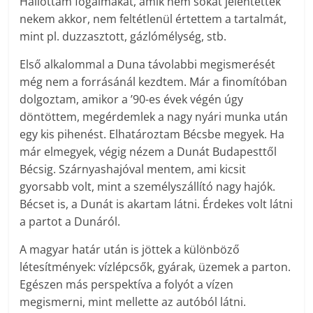
Hallottam fogalmakat, amik nem sokat jelentettek
nekem akkor, nem feltétlenül értettem a tartalmát,
mint pl. duzzasztott, gázlómélység, stb.
Első alkalommal a Duna távolabbi megismerését
még nem a forrásánál kezdtem. Már a finomítóban
dolgoztam, amikor a ’90-es évek végén úgy
döntöttem, megérdemlek a nagy nyári munka után
egy kis pihenést. Elhatároztam Bécsbe megyek. Ha
már elmegyek, végig nézem a Dunát Budapesttől
Bécsig. Szárnyashajóval mentem, ami kicsit
gyorsabb volt, mint a személyszállító nagy hajók.
Bécset is, a Dunát is akartam látni. Érdekes volt látni
a partot a Dunáról.
A magyar határ után is jöttek a különböző
létesítmények: vízlépcsők, gyárak, üzemek a parton.
Egészen más perspektíva a folyót a vízen
megismerni, mint mellette az autóból látni.