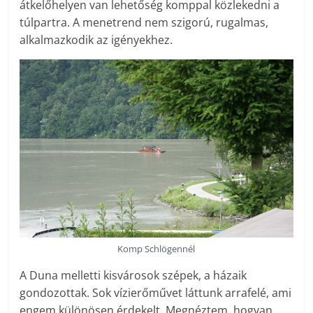
átkelőhelyen van lehetőség komppal közlekedni a
túlpartra. A menetrend nem szigorú, rugalmas,
alkalmazkodik az igényekhez.
Komp Schlögennél
A Duna melletti kisvárosok szépek, a házaik
gondozottak. Sok vízierőművet láttunk arrafelé, ami
engem különösen érdekelt. Megnéztem, hogyan