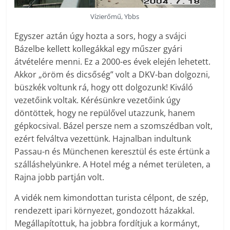
Vízierőmű, Ybbs
Egyszer aztán úgy hozta a sors, hogy a svájci
Bázelbe kellett kollegákkal egy műszer gyári
átvételére menni. Ez a 2000-es évek elején lehetett.
Akkor „öröm és dicsőség” volt a DKV-ban dolgozni,
büszkék voltunk rá, hogy ott dolgozunk! Kiváló
vezetőink voltak. Kérésünkre vezetőink úgy
döntöttek, hogy ne repülővel utazzunk, hanem
gépkocsival. Bázel persze nem a szomszédban volt,
ezért felváltva vezettünk. Hajnalban indultunk
Passau-n és Münchenen keresztül és este értünk a
szálláshelyünkre. A Hotel még a német területen, a
Rajna jobb partján volt.
A vidék nem kimondottan turista célpont, de szép,
rendezett ipari környezet, gondozott házakkal.
Megállapítottuk, ha jobbra fordítjuk a kormányt,