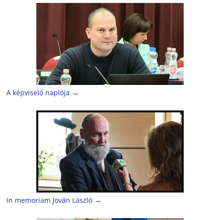
A képviselő naplója
→
In memoriam Jován László
→