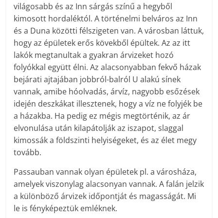
világosabb és az Inn sárgás színű a hegyből
kimosott hordaléktól. A történelmi belváros az Inn
és a Duna közötti félszigeten van. A városban láttuk,
hogy az épületek erős kövekből épültek. Az az itt
lakók megtanultak a gyakran árvizeket hozó
folyókkal együtt élni. Az alacsonyabban fekvő házak
bejárati ajtajában jobbról-balról U alakú sínek
vannak, amibe hóolvadás, árvíz, nagyobb esőzések
idején deszkákat illesztenek, hogy a víz ne folyjék be
a házakba. Ha pedig ez mégis megtörténik, az ár
elvonulása után kilapátolják az iszapot, slaggal
kimossák a földszinti helyiségeket, és az élet megy
tovább.
Passauban vannak olyan épületek pl. a városháza,
amelyek viszonylag alacsonyan vannak. A falán jelzik
a különböző árvizek időpontját és magasságát. Mi
le is fényképeztük emléknek.