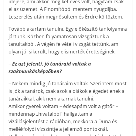
idejére, ami akkor még két éves volt, hagytam csak
el az üzemet. A Finomítóból mentem nyugdíjba.
Leszerelés után megnősültem és Érdre költöztem.
Tovább akartam tanulni. Egy előkészítő tanfolyamra
jártunk. Közben folyamatosan vizsgáztunk a
tanultakból. A végén felvételi vizsgát tettünk, ami
olyan jól sikerült, hogy elismerték érettséginek.
–
Ez azt jelenti, jó tanáraid voltak a
szakmunkásképzőben?
– Nekem mindig jó tanáraim voltak. Szerintem most
is jók a tanárok, csak azok a diákok elégedetlenek a
tanáraikkal, akik nem akarnak tanulni.
Amikor gyerek voltam – édesapám volt a gátőr –
mindennap „hivatalból” hallgattam a
vízállásjelentést a rádióban, mekkora a Duna és
mellékfolyói vízszintje a jellemző pontoknál.