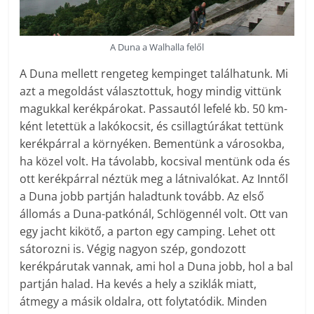
A Duna a Walhalla felől
A Duna mellett rengeteg kempinget találhatunk. Mi
azt a megoldást választottuk, hogy mindig vittünk
magukkal kerékpárokat. Passautól lefelé kb. 50 km-
ként letettük a lakókocsit, és csillagtúrákat tettünk
kerékpárral a környéken. Bementünk a városokba,
ha közel volt. Ha távolabb, kocsival mentünk oda és
ott kerékpárral néztük meg a látnivalókat. Az Inntől
a Duna jobb partján haladtunk tovább. Az első
állomás a Duna-patkónál, Schlögennél volt. Ott van
egy jacht kikötő, a parton egy camping. Lehet ott
sátorozni is. Végig nagyon szép, gondozott
kerékpárutak vannak, ami hol a Duna jobb, hol a bal
partján halad. Ha kevés a hely a sziklák miatt,
átmegy a másik oldalra, ott folytatódik. Minden