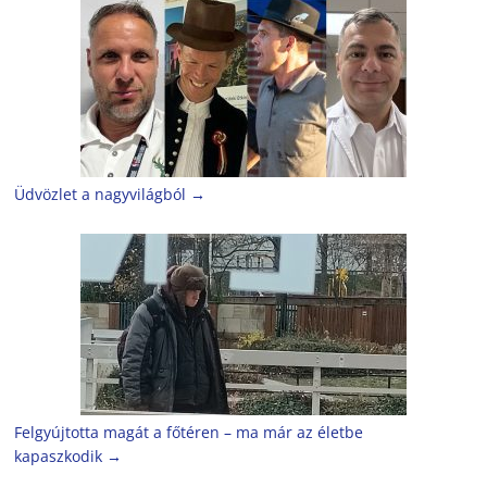
Üdvözlet a nagyvilágból
→
Felgyújtotta magát a főtéren – ma már az életbe
kapaszkodik
→