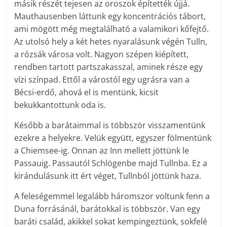
másik részét tejesen az oroszok építették újjá.
Mauthausenben láttunk egy koncentrációs tábort,
ami mögött még megtalálható a valamikori kőfejtő.
Az utolsó hely a két hetes nyaralásunk végén Tulln,
a rózsák városa volt. Nagyon szépen kiépített,
rendben tartott partszakasszal, aminek része egy
vízi színpad. Ettől a várostól egy ugrásra van a
Bécsi-erdő, ahová el is mentünk, kicsit
bekukkantottunk oda is.
Később a barátaimmal is többször visszamentünk
ezekre a helyekre. Velük együtt, egyszer fölmentünk
a Chiemsee-ig. Onnan az Inn mellett jöttünk le
Passauig. Passautól Schlögenbe majd Tullnba. Ez a
kirándulásunk itt ért véget, Tullnból jöttünk haza.
A feleségemmel legalább háromszor voltunk fenn a
Duna forrásánál, barátokkal is többször. Van egy
baráti család, akikkel sokat kempingeztünk, sokfelé