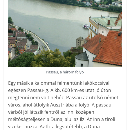
Passau, a három folyó
Egy másik alkalommal felmentünk lakókocsival
egészen Passau-ig. A kb. 600 km-es utat jó úton
megtenni nem volt nehéz. Passau az utolsó német
város, ahol átfolyik Ausztriába a folyó. A passaui
várból jól látszik fentről az Inn, középen
méltóságteljesen a Duna, alul az Ilz. Az Inn a tiroli
vizeket hozza. Az Ilz a legsötétebb, a Duna