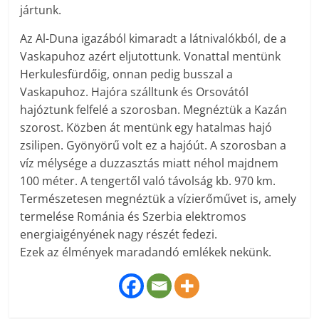
jártunk.
Az Al-Duna igazából kimaradt a látnivalókból, de a
Vaskapuhoz azért eljutottunk. Vonattal mentünk
Herkulesfürdőig, onnan pedig busszal a
Vaskapuhoz. Hajóra szálltunk és Orsovától
hajóztunk felfelé a szorosban. Megnéztük a Kazán
szorost. Közben át mentünk egy hatalmas hajó
zsilipen. Gyönyörű volt ez a hajóút. A szorosban a
víz mélysége a duzzasztás miatt néhol majdnem
100 méter. A tengertől való távolság kb. 970 km.
Természetesen megnéztük a vízierőművet is, amely
termelése Románia és Szerbia elektromos
energiaigényének nagy részét fedezi.
Ezek az élmények maradandó emlékek nekünk.