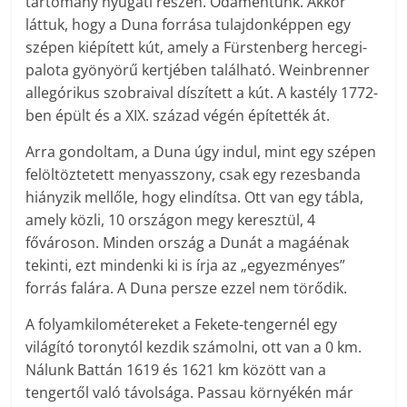
tartomány nyugati részén. Odamentünk. Akkor
láttuk, hogy a Duna forrása tulajdonképpen egy
szépen kiépített kút, amely a Fürstenberg hercegi-
palota gyönyörű kertjében található. Weinbrenner
allegórikus szobraival díszített a kút. A kastély 1772-
ben épült és a XIX. század végén építették át.
Arra gondoltam, a Duna úgy indul, mint egy szépen
felöltöztetett menyasszony, csak egy rezesbanda
hiányzik mellőle, hogy elindítsa. Ott van egy tábla,
amely közli, 10 országon megy keresztül, 4
fővároson. Minden ország a Dunát a magáénak
tekinti, ezt mindenki ki is írja az „egyezményes”
forrás falára. A Duna persze ezzel nem törődik.
A folyamkilométereket a Fekete-tengernél egy
világító toronytól kezdik számolni, ott van a 0 km.
Nálunk Battán 1619 és 1621 km között van a
tengertől való távolsága. Passau környékén már