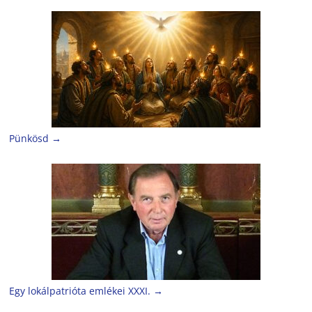
Pünkösd
→
Egy lokálpatrióta emlékei XXXI.
→