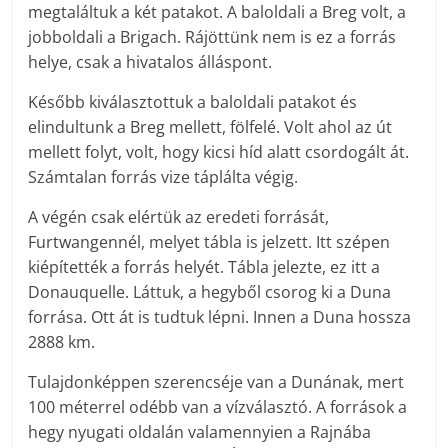
megtaláltuk a két patakot. A baloldali a Breg volt, a
jobboldali a Brigach. Rájöttünk nem is ez a forrás
helye, csak a hivatalos álláspont.
Később kiválasztottuk a baloldali patakot és
elindultunk a Breg mellett, fölfelé. Volt ahol az út
mellett folyt, volt, hogy kicsi híd alatt csordogált át.
Számtalan forrás vize táplálta végig.
A végén csak elértük az eredeti forrását,
Furtwangennél, melyet tábla is jelzett. Itt szépen
kiépítették a forrás helyét. Tábla jelezte, ez itt a
Donauquelle. Láttuk, a hegyből csorog ki a Duna
forrása. Ott át is tudtuk lépni. Innen a Duna hossza
2888 km.
Tulajdonképpen szerencséje van a Dunának, mert
100 méterrel odébb van a vízválasztó. A források a
hegy nyugati oldalán valamennyien a Rajnába