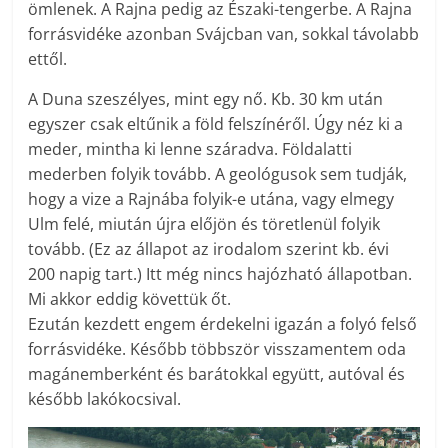
ömlenek. A Rajna pedig az Északi-tengerbe. A Rajna
forrásvidéke azonban Svájcban van, sokkal távolabb
ettől.
A Duna szeszélyes, mint egy nő. Kb. 30 km után
egyszer csak eltűnik a föld felszínéről. Úgy néz ki a
meder, mintha ki lenne száradva. Földalatti
mederben folyik tovább. A geológusok sem tudják,
hogy a vize a Rajnába folyik-e utána, vagy elmegy
Ulm felé, miután újra előjön és töretlenül folyik
tovább. (Ez az állapot az irodalom szerint kb. évi
200 napig tart.) Itt még nincs hajózható állapotban.
Mi akkor eddig követtük őt.
Ezután kezdett engem érdekelni igazán a folyó felső
forrásvidéke. Később többször visszamentem oda
magánemberként és barátokkal együtt, autóval és
később lakókocsival.