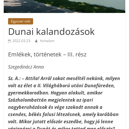
Egyszer volt
Dunai kalandozások
2022.03.23.
hirhalom
Emlékek, történetek – III. rész
Szegedinácz Anna
Sz. A.: – Attila! Arról sokat meséltél nekünk, milyen
volt az élet a II. Világháború utáni Dunafüreden,
gyermekkorodban. Hogyan alakult, amikor
Százhalombattán megjelentek az ipari
nagyberuházások és vége szakadt annak a
csendes, békés falusi létezésnek, amely korábban
volt. Mikor jutott először eszedbe, hogy jó lenne
végignézni a Dunát és mikor tetted meg először?