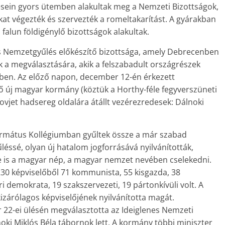
lésein gyors ütemben alakultak meg a Nemzeti Bizottságok,
kat végezték és szervezték a romeltakarítást. A gyárakban
 falun földigénylő bizottságok alakultak.
es Nemzetgyűlés előkészítő bizottsága, amely Debrecenben
k a megválasztására, akik a felszabadult országrészek
sben. Az előző napon, december 12-én érkezett
új magyar kormány (köztük a Horthy-féle fegyverszüneti
vjet hadsereg oldalára átállt vezérezredesek: Dálnoki
rmátus Kollégiumban gyűltek össze a már szabad
léssé, olyan új hatalom jogforrásává nyilvánították,
e is a magyar nép, a magyar nemzet nevében cselekedni.
 230 képviselőből 71 kommunista, 55 kisgazda, 38
i demokrata, 19 szakszervezeti, 19 pártonkívüli volt. A
zárólagos képviselőjének nyilvánította magát.
 22-ei ülésén megválasztotta az Ideiglenes Nemzeti
ki Miklós Béla tábornok lett. A kormány többi miniszter