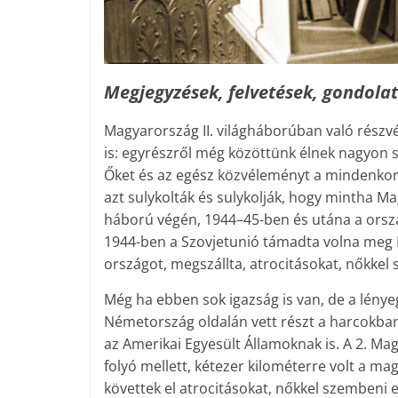
Megjegyzések, felvetések, gondolat
Magyarország II. világháborúban való részv
is: egyrészről még közöttünk élnek nagyon s
Őket és az egész közvéleményt a mindenkor
azt sulykolták és sulykolják, hogy mintha M
háború végén, 1944–45-ben és utána a orszá
1944-ben a Szovjetunió támadta volna meg M
országot, megszállta, atrocitásokat, nőkkel 
Még ha ebben sok igazság is van, de a lény
Németország oldalán vett részt a harcokban
az Amerikai Egyesült Államoknak is. A 2. M
folyó mellett, kétezer kilométerre volt a m
követtek el atrocitásokat, nőkkel szembeni