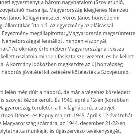
üneti egyezményt a három nagyhatalom (Szovjetunió,
Szovjetunió marsallja, Magyarország Ideiglenes Nemzeti
si János külügyminiszter, Vörös János honvédelmi
i államtitkár írta alá. Az egyezmény az aláírással
ti Egyezmény megállapította: „Magyarország megszűntette
t, Németországgal fennállott minden viszonyát
nak.” Az okmány értelmében Magyarországnak vissza
 kellett oszlatnia minden fasiszta szervezetet, és be kellett
ba. A kormány időközben megkezdte az új honvédség
r háborús jóvátétel kifizetésére kötelezték a Szovjetunió,
i felén még dúlt a háború, de már a végéhez közeledett:
is szovjet kézbe került. És 1945. április 12-én (korábban
Magyarország területén a II. világháború, a szovjet
rtozó Dénes- és Kapuy-majort. 1945. április 12-ével tehát
ge Magyarország számára, az 1944. december 21-22-én
olytathatta munkáját és újjászervező tevékenységét.