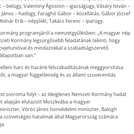
c – belügy, Valentiny Ágoston – igazságügy, Vásáry István –
s János – hadügy, Faraghó Gábor – közellátás, Gábor József
olnár Erik – népjólét, Takács Ferenc – iparügy.
a kormány programjáról a nemzetgyűlésben: „A magyar nép
emzeti Kormány legsürgősebb feladatának tekinti, hogy
zovjetunióval és mindazokkal a szabadságszerető
állapotban van.”
elleni harc és hazánk felszabadításának meggyorsítása
t, a magyar függetlenség és az állami szuverenitás
t ostroma folyt – az Ideiglenes Nemzeti Kormány hadat
et alapján elutazott Moszkvába a magyar
iniszter, Vörös János honvédelmi miniszter, Balogh
gy a szövetséges hatalmak által Magyarország számára
ja.