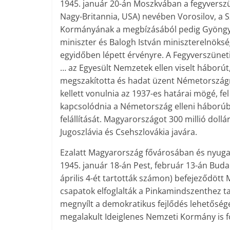
1945. január 20-án Moszkvában a fegyversz
Nagy-Britannia, USA) nevében Vorosilov, a 
Kormányának a megbízásából pedig Gyöngyö
miniszter és Balogh István miniszterelnökség
egyidőben lépett érvényre. A Fegyverszüne
… az Egyesült Nemzetek ellen viselt háború
megszakította és hadat üzent Németország
kellett vonulnia az 1937-es határai mögé, fel
kapcsolódnia a Németország elleni háború
felállítását. Magyarországot 300 millió dollá
Jugoszlávia és Csehszlovákia javára.
Ezalatt Magyarország fővárosában és nyugat
1945. január 18-án Pest, február 13-án Buda 
április 4-ét tartották számon) befejeződött 
csapatok elfoglalták a Pinkamindszenthez ta
megnyílt a demokratikus fejlődés lehetősé
megalakult Ideiglenes Nemzeti Kormány is f