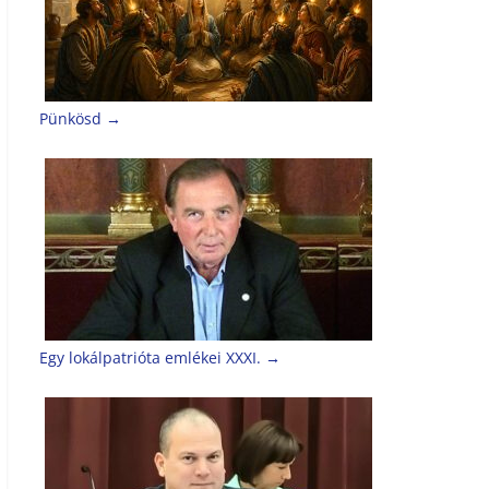
Pünkösd
→
Egy lokálpatrióta emlékei XXXI.
→