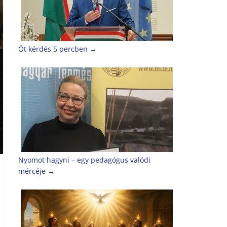
Öt kérdés 5 percben
→
Nyomot hagyni – egy pedagógus valódi
mércéje
→