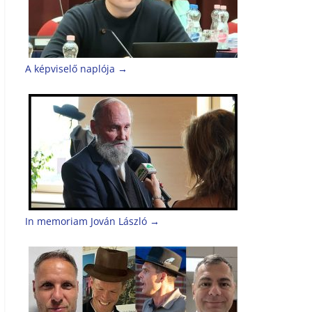
A képviselő naplója
→
In memoriam Jován László
→