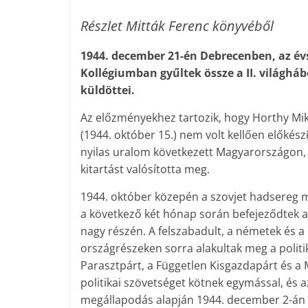
Részlet Mitták Ferenc könyvéből
1944. december 21-én Debrecenben, az 
Kollégiumban gyűltek össze a II. világhá
küldöttei.
Az előzményekhez tartozik, hogy Horthy Mik
(1944. október 15.) nem volt kellően előkész
nyilas uralom következett Magyarországon, 
kitartást valósította meg.
1944. október közepén a szovjet hadsereg m
a következő két hónap során befejeződtek a
nagy részén. A felszabadult, a németek és a n
országrészeken sorra alakultak meg a politi
Parasztpárt, a Független Kisgazdapárt és a
politikai szövetséget kötnek egymással, és a
megállapodás alapján 1944. december 2-án 