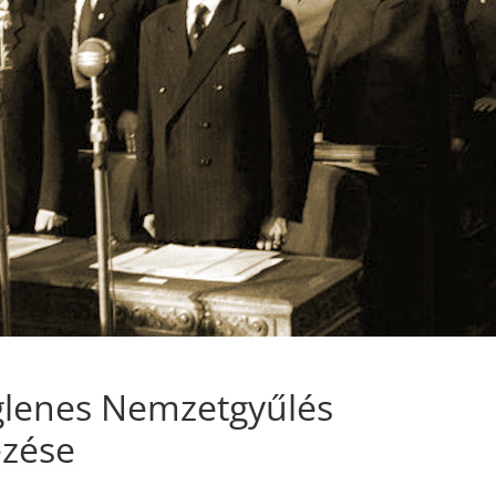
glenes Nemzetgyűlés
ezése