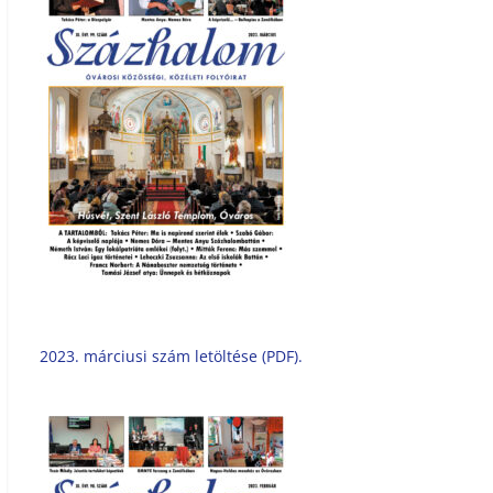
2023. márciusi szám letöltése (PDF).