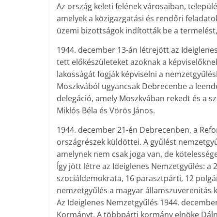
Az ország keleti felének városaiban, telepü
amelyek a közigazgatási és rendőri feladato
üzemi bizottságok indították be a termelést,
1944. december 13-án létrejött az Ideiglen
tett előkészületeket azoknak a képviselőkne
lakosságát fogják képviselni a nemzetgyűlé
Moszkvából ugyancsak Debrecenbe a leendő 
delegáció, amely Moszkvában rekedt és a szo
Miklós Béla és Vörös János.
1944. december 21-én Debrecenben, a Refo
országrészek küldöttei. A gyűlést nemzetgyű
amelynek nem csak joga van, de kötelesség
Így jött létre az Ideiglenes Nemzetgyűlés: a
szociáldemokrata, 16 parasztpárti, 12 polgár
nemzetgyűlés a magyar államszuverenitás ki
Az Ideiglenes Nemzetgyűlés 1944. de­cember
Kormányt. A többpárti kormány elnöke Dálno