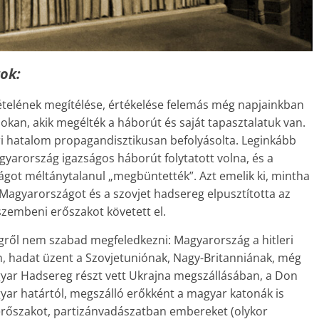
ok:
ételének megítélése, értékelése felemás még napjainkban
okan, akik megélték a háborút és saját tapasztalatuk van.
i hatalom propagandisztikusan befolyásolta. Leginkább
agyarország igazságos háborút folytatott volna, és a
got méltánytalanul „megbüntették”. Azt emelik ki, mintha
agyarországot és a szovjet hadsereg elpusztította az
szembeni erőszakot követett el.
egről nem szabad megfeledkezni: Magyarország a hitleri
, hadat üzent a Szovjetuniónak, Nagy-Britanniának, még
agyar Hadsereg részt vett Ukrajna megszállásában, a Don
agyar határtól, megszálló erőkként a magyar katonák is
 erőszakot, partizánvadászatban embereket (olykor