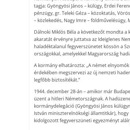
tagja: Gyöngyösi János – külügy, Erdei Feren
pénzügy, gr. Teleki Géza – közoktatás, Vörö
– közlekedés, Nagy Imre – földművelésügy, M
Dálnoki Miklós Béla a következőt mondta 
akaratát érvényre juttatva az Ideiglenes N
haladéktalanul fegyverszünetet kössön a S
országokkal, amelyekkel Magyarország hadi
A kormány elhatározta: „A német elnyomók 
érdekében megszervezi az új nemzeti haderő
legfőbb biztosítékát.”
1944. december 28-án – amikor már Budapes
üzent a hitleri Németországnak. A hadüzen
kormánydelegáció (Gyöngyösi János külügym
István miniszterelnökségi államtitkár), ho
kidolgozott fegyverszüneti egyezményt aláír