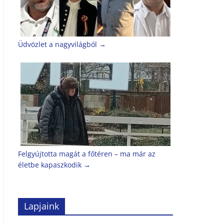
Üdvözlet a nagyvilágból
→
Felgyújtotta magát a főtéren – ma már az
életbe kapaszkodik
→
Lapjaink