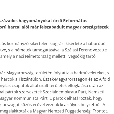
évszázados hagyományokat őrző Református
ború harcai alól már felszabadult magyar országrészek
lós kormányzó sikertelen kiugrási kísérlete a háborúból
ítve, s a németek támogatásával a Szálasi Ferenc vezette
amely a náci Németország melletti, végsőkig tartó
ár Magyarország területén folytatta a hadműveleteket, s
 harcok a Tiszántúlon, Észak-Magyarországon és az Alföld
yilas csapatok által uralt területek elfoglalása után az
kai pártok szervezetei: Szociáldemokrata Párt, Nemzeti
 Magyar Kommunista Párt. E pártok elhatározták, hogy
z országot közös erővel vezetik ki a súlyos helyzetből. A
megalakították a Magyar Nemzeti Függetlenségi Frontot.