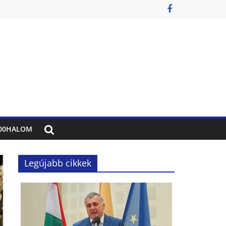
00HALOM
Legújabb cikkek