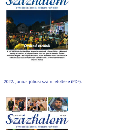
2022. június-júliusi szám letöltése (PDF).