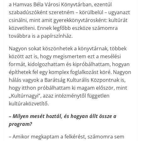
a Hamvas Béla Városi Könyvtárban, ezentúl
szabadúszóként szeretném – körülbelül – ugyanazt
csinálni, mint amit gyerekkönyvtárosként: kultúrát
közvetíteni. Ennek legfőbb eszköze számomra
továbbra is a papírszínház.
Nagyon sokat köszönhetek a könyvtárnak, többek
között azt is, hogy megismertem ezt a mesélési
formát, kidolgozhattam és kipróbálhattam, hogyan
építhetek fel egy komplex foglalkozást köré. Nagyon
hálás vagyok a Barátság Kulturális Központnak is,
hogy itthon próbálhattam ki magam először, mint
„Kultúrnagyi”, azaz intézménytől független
kultúraközvetítő.
– Milyen mesét hoztál, és hogyan állt össze a
program?
– Amikor megkaptam a felkérést, számomra sem