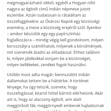
megmagyarázható okból, egyből a Hogyan nőtt
nagyra az égbolt című indián népmese jutott
eszembe. Aztán tudatosan is rátaláltam az
összefüggésekre: az Óvárosi Napok egy közösségi
esemény, a mese a közösség erejéről szól. Ilyenkor
– amikor készülök egy-egy papírszínház-
foglalkozásra – mindig végig kell gondolnom, milyen
korosztályra számíthatok, milyenek a körülmények,
mit szeretnék átadni az előadással. Ehhez találom
ki, milyen játékokkal vonjam be a közönséget,
milyen kellékeket, zenéket fogok használni.
Utóbbi most adta magát: bennszülött indián
dallamokat tettem be a háttérbe. A történet
lényege, ha úgy tetszik, üzenete, hogy
összefogással, kitartó hittel bármit elérhetünk. Akár
azt is, hogy az alacsony égbolt, ami alatt
meggörbült fák, meggörnyedt emberek hajladoznak