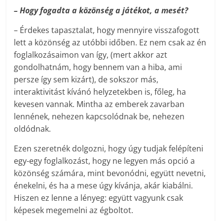
– Hogy fogadta a közönség a játékot, a mesét?
– Érdekes tapasztalat, hogy mennyire visszafogott
lett a közönség az utóbbi időben. Ez nem csak az én
foglalkozásaimon van így, (mert akkor azt
gondolhatnám, hogy bennem van a hiba, ami
persze így sem kizárt), de sokszor más,
interaktivitást kívánó helyzetekben is, főleg, ha
kevesen vannak. Mintha az emberek zavarban
lennének, nehezen kapcsolódnak be, nehezen
oldódnak.
Ezen szeretnék dolgozni, hogy úgy tudjak felépíteni
egy-egy foglalkozást, hogy ne legyen más opció a
közönség számára, mint bevonódni, együtt nevetni,
énekelni, és ha a mese úgy kívánja, akár kiabálni.
Hiszen ez lenne a lényeg: együtt vagyunk csak
képesek megemelni az égboltot.