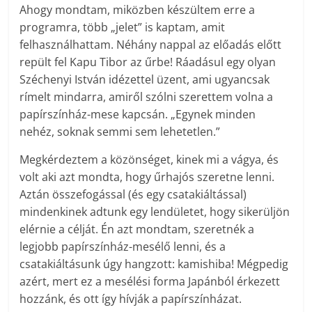
Ahogy mondtam, miközben készültem erre a
programra, több „jelet” is kaptam, amit
felhasználhattam. Néhány nappal az előadás előtt
repült fel Kapu Tibor az űrbe! Ráadásul egy olyan
Széchenyi István idézettel üzent, ami ugyancsak
rímelt mindarra, amiről szólni szerettem volna a
papírszínház-mese kapcsán. „Egynek minden
nehéz, soknak semmi sem lehetetlen.”
Megkérdeztem a közönséget, kinek mi a vágya, és
volt aki azt mondta, hogy űrhajós szeretne lenni.
Aztán összefogással (és egy csatakiáltással)
mindenkinek adtunk egy lendületet, hogy sikerüljön
elérnie a célját. Én azt mondtam, szeretnék a
legjobb papírszínház-mesélő lenni, és a
csatakiáltásunk úgy hangzott: kamishiba! Mégpedig
azért, mert ez a mesélési forma Japánból érkezett
hozzánk, és ott így hívják a papírszínházat.