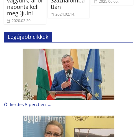
vagyunk, ahol
Százhalomba
2025.06.05.
naponta kell
ttán
megújulni
2024.02.14.
2020.02.20.
Legújabb cikkek
Öt kérdés 5 percben
→