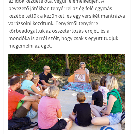
az idők kezdete óta, végül felemelkedjen. A
bevezető játékban tenyérrel az ég felé egymás
kezébe tettük a kezünket, és egy versikét mantrázva
varázsolni kezdtünk. Tenyérről tenyérre
körbeadogattuk az összetartozás erejét, és a
mondóka is arról szólt, hogy csakis együtt tudjuk
megemelni az eget.