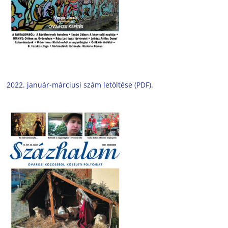
2022. január-márciusi szám letöltése (PDF).