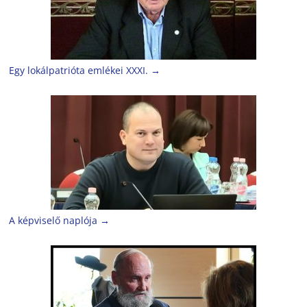
Egy lokálpatrióta emlékei XXXI.
→
A képviselő naplója
→