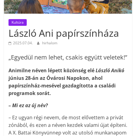
Kultúra
László Ani papírszínháza
2025.07.04.
hirhalom
„Egyedül nem lehet, csakis együtt veletek!”
Animilne néven lépett közönség elé
László Anikó
június 28-án az Óvárosi Napokon, ahol
papírszínház-mesével gazdagította a családi
programok sorát.
– Mi ez az új név?
– Ez ugyan régi nevem, de most elővettem a privát
zónából, és ezen a néven kezdek valami újat építeni.
A X. Battai Könyvünnep volt az utolsó munkanapom