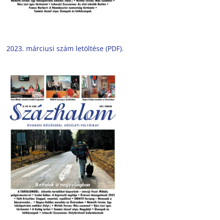
2023. márciusi szám letöltése (PDF).