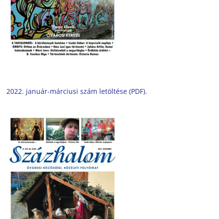
2022. január-márciusi szám letöltése (PDF).