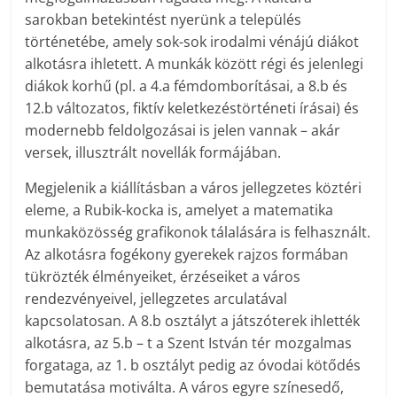
sarokban betekintést nyerünk a település
történetébe, amely sok-sok irodalmi vénájú diákot
alkotásra ihletett. A munkák között régi és jelenlegi
diákok korhű (pl. a 4.a fémdomborításai, a 8.b és
12.b változatos, fiktív keletkezéstörténeti írásai) és
modernebb feldolgozásai is jelen vannak – akár
versek, illusztrált novellák formájában.
Megjelenik a kiállításban a város jellegzetes köztéri
eleme, a Rubik-kocka is, amelyet a matematika
munkaközösség grafikonok tálalására is felhasznált.
Az alkotásra fogékony gyerekek rajzos formában
tükrözték élményeiket, érzéseiket a város
rendezvényeivel, jellegzetes arculatával
kapcsolatosan. A 8.b osztályt a játszóterek ihlették
alkotásra, az 5.b – t a Szent István tér mozgalmas
forgataga, az 1. b osztályt pedig az óvodai kötődés
bemutatása motiválta. A város egyre színesedő,