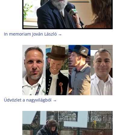
In memoriam Jován László
→
Üdvözlet a nagyvilágból
→