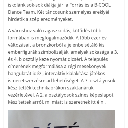
iskolánk sok-sok diákja jár: a Forrás és a B-COOL
Dance Team. Két táncosunk személyes ereklyéi
hirdetik a szép eredményeket.
A városhoz való ragaszkodás, kötődés több
formában is megfogalmazódik. A több ezer év
változásait a bronzkorból a jelenbe sétáló kis
emberfigurák szimbolizálják, amelyek sokasága a 3.
és 4. b osztály keze nyomát dicséri. A település
címerének megformálása a régi mesekönyvek
hangulatát idézi, interaktív kialakítása játékos
ismeretszerzésre ad lehetőséget. A 7. osztályosok
készítették technikaórákon szaktanáruk
vezérletével. A 2. a osztályosok színes képeslapot
készítettek arról, mi miatt is szeretnek itt élni.