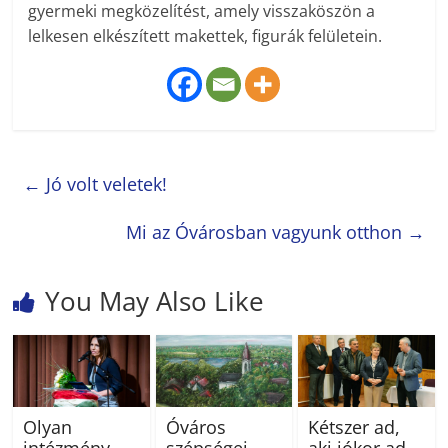
gyermeki megközelítést, amely visszaköszön a
lelkesen elkészített makettek, figurák felületein.
←
Jó volt veletek!
Mi az Óvárosban vagyunk otthon
→
You May Also Like
Olyan
Óváros
Kétszer ad,
intézmény
szépségei
aki jókor ad