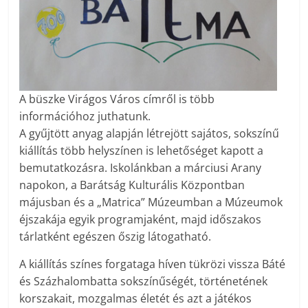
A büszke Virágos Város címről is több
információhoz juthatunk.
A gyűjtött anyag alapján létrejött sajátos, sokszínű
kiállítás több helyszínen is lehetőséget kapott a
bemutatkozásra. Iskolánkban a márciusi Arany
napokon, a Barátság Kulturális Központban
májusban és a „Matrica” Múzeumban a Múzeumok
éjszakája egyik programjaként, majd időszakos
tárlatként egészen őszig látogatható.
A kiállítás színes forgataga híven tükrözi vissza Báté
és Százhalombatta sokszínűségét, történetének
korszakait, mozgalmas életét és azt a játékos