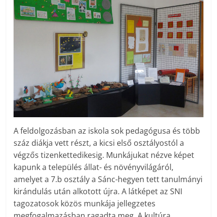
A feldolgozásban az iskola sok pedagógusa és több
száz diákja vett részt, a kicsi első osztályostól a
végzős tizenkettedikesig. Munkájukat nézve képet
kapunk a település állat- és növényvilágáról,
amelyet a 7.b osztály a Sánc-hegyen tett tanulmányi
kirándulás után alkotott újra. A látképet az SNI
tagozatosok közös munkája jellegzetes
megfogalmazásban ragadta meg. A kultúra