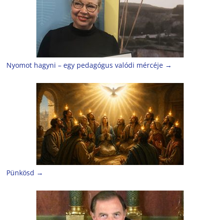
Nyomot hagyni – egy pedagógus valódi mércéje
→
Pünkösd
→