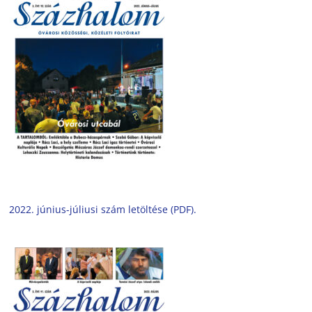
2022. június-júliusi szám letöltése (PDF).