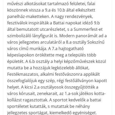
művészi alkotásokat tartalmazó felületei, falai
köszönnek vissza a 9.a és 10.b által elkészített
panelház-maketteken. A nagy rendezvények,
fesztiválok inspirálták a Battai napokat idéző 9.b
által bemutatott utcarészletet, s a Summerfest-et
szimbolizáló lányfigurát is. Modern panorámát ad a
város jellegzetes arculatáról a 8.a osztály Sokszínű
város című munkája. A 7.a hajtogatható
képeslapokon örökítette meg a település több
épületét. A 6.b osztály a helyi képzőművészek közül
mutatta be a hozzájuk legközelebb állókat,
Festékmaszatos, alkalmi festővászonra applikált
összefoglalójuk egy szép, régi festőállványon kapott
helyet. A kicsi 2.a osztályosok összegyűjtötték a
város kórusait, zenekarait, az 1.a-sok játékos kotta-
kollázst ragasztottak. A sportot kedvelők a battai
sportéletet kutatták, s mutattak be néhány
jellegzetes sportágat, kiemelkedő egyéniséget.