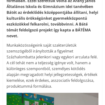
formában. Ezzel szerettük volna az Arany János
Általános Iskola és Gimnázium idei tanévében
Bátét az érdeklődés középpontjába állítani, helyi
kulturális örökségünket gyermekközpontú
eszközökkel felkarolni, továbbvinni. A Báté
témát feldolgozó projekt így kapta a BÁTÉMA
nevet.
Munkaközösségeink saját szakterületük
szemszögéből irányították a figyelmet
Százhalombatta jelenkori vagy egykori arculata felé.
A cél tehát nem a teljesség igénye volt, hanem a
különleges szempontból, személyes kötődés
alapján megragadott helyi jellegzetességek, értékek
kiemelése, ezek érdekes, asszociatív feldolgozása,
produktummá formálása.