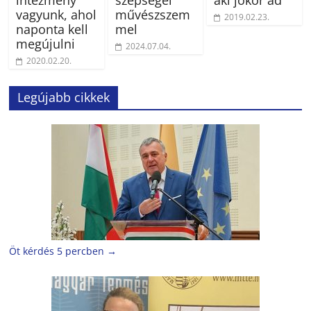
vagyunk, ahol
művészszem
2019.02.23.
naponta kell
mel
megújulni
2024.07.04.
2020.02.20.
Legújabb cikkek
Öt kérdés 5 percben
→