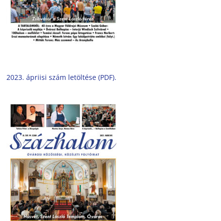
2023. ápriisi szám letöltése (PDF).