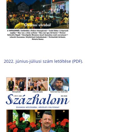
2022. június-júliusi szám letöltése (PDF).