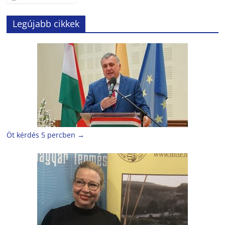
Legújabb cikkek
Öt kérdés 5 percben
→