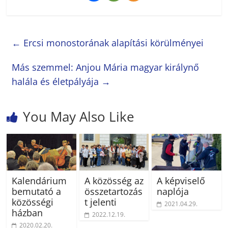
←
Ercsi monostorának alapítási körülményei
Más szemmel: Anjou Mária magyar királynő
halála és életpályája
→
You May Also Like
Kalendárium
A közösség az
A képviselő
bemutató a
összetartozás
naplója
közösségi
t jelenti
2021.04.29.
házban
2022.12.19.
2020.02.20.