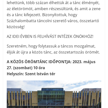
lehettünk, több százan élhettük át a tánc élményét,
az életörömöt, amiben részesültünk, és amit a zene
és a tánc kifejezett. Bizonyítottuk, hogy
Százhalombatta táncolni szerető város, összetartó
közösség!
AZ IDEI ÉVBEN IS FELHÍVÁST INTÉZEK ÖNÖKHÖZ!
Szeretném, hogy folytassuk a táncos mozgalmat,
éljük át újra a közös tánc, az összetartozás örömét.
A KÖZÖS ÖRÖMTÁNC IDŐPONTJA: 2023. május
27. (szombat) 10 óra
Helyszín: Szent István tér