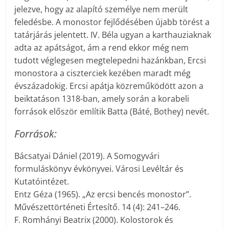
jelezve, hogy az alapító személye nem merült
feledésbe. A monostor fejlődésében újabb törést a
tatárjárás jelentett. IV. Béla ugyan a karthauziaknak
adta az apátságot, ám a rend ekkor még nem
tudott véglegesen megtelepedni hazánkban, Ercsi
monostora a ciszterciek kezében maradt még
évszázadokig. Ercsi apátja közreműködött azon a
beiktatáson 1318-ban, amely során a korabeli
források először említik Batta (Báté, Bothey) nevét.
Források:
Bácsatyai Dániel (2019). A Somogyvári
formuláskönyv évkönyvei. Városi Levéltár és
Kutatóintézet.
Entz Géza (1965). „Az ercsi bencés monostor”.
Művészettörténeti Értesítő. 14 (4): 241–246.
F. Romhányi Beatrix (2000). Kolostorok és