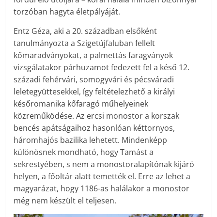
torzóban hagyta életpályáját.
Entz Géza, aki a 20. században elsőként
tanulmányozta a Szigetújfaluban fellelt
kőmaradványokat, a palmettás faragványok
vizsgálatakor párhuzamot fedezett fel a késő 12.
századi fehérvári, somogyvári és pécsváradi
leletegyüttesekkel, így feltételezhető a királyi
későromanika kőfaragó műhelyeinek
közreműködése. Az ercsi monostor a korszak
bencés apátságaihoz hasonlóan kéttornyos,
háromhajós bazilika lehetett. Mindenképp
különösnek mondható, hogy Tamást a
sekrestyében, s nem a monostoralapítónak kijáró
helyen, a főoltár alatt temették el. Erre az lehet a
magyarázat, hogy 1186-as halálakor a monostor
még nem készült el teljesen.