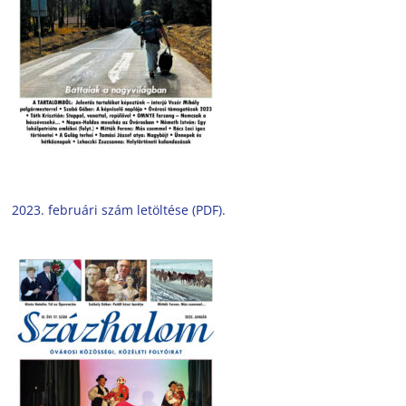
2023. februári szám letöltése (PDF).