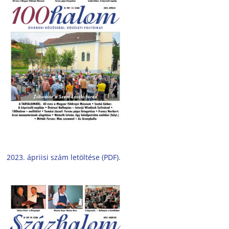
2023. ápriisi szám letöltése (PDF).