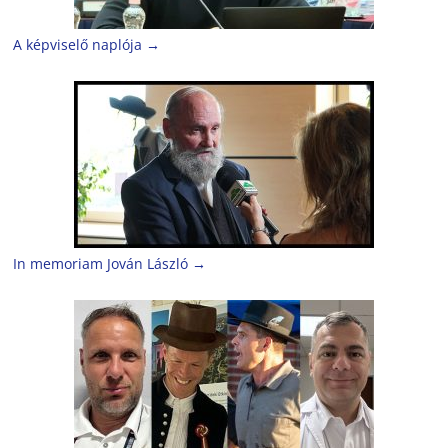
A képviselő naplója
→
In memoriam Jován László
→