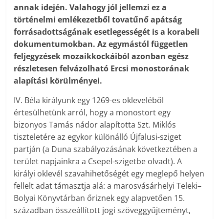
annak idején. Valahogy jól jellemzi ez a
történelmi emlékezetből tovatűnő apátság
forrásadottságának esetlegességét is a korabeli
dokumentumokban. Az egymástól független
feljegyzések mozaikkockáiból azonban egész
részletesen felvázolható Ercsi monostorának
alapítási körülményei.
IV. Béla királyunk egy 1269-es okleveléből
értesülhetünk arról, hogy a monostort egy
bizonyos Tamás nádor alapította Szt. Miklós
tiszteletére az egykor különálló Újfalusi-sziget
partján (a Duna szabályozásának következtében a
terület napjainkra a Csepel-szigetbe olvadt). A
királyi oklevél szavahihetőségét egy meglepő helyen
fellelt adat támasztja alá: a marosvásárhelyi Teleki–
Bolyai Könyvtárban őriznek egy alapvetően 15.
században összeállított jogi szöveggyűjteményt,