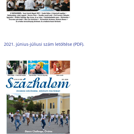
2021. június-júliusi szám letöltése (PDF).