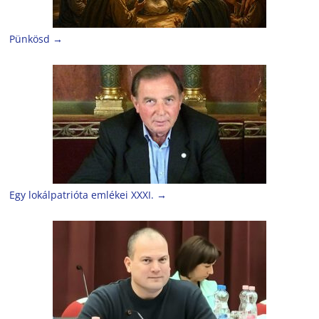
Pünkösd
→
Egy lokálpatrióta emlékei XXXI.
→