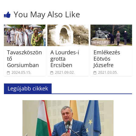
You May Also Like
Tavaszköszön
A Lourdes-i
Emlékezés
tő
grotta
Eötvös
Gorsiumban
Ercsiben
Józsefre
2024.05.15.
2021.09.02.
2021.03.05.
Legújabb cikkek