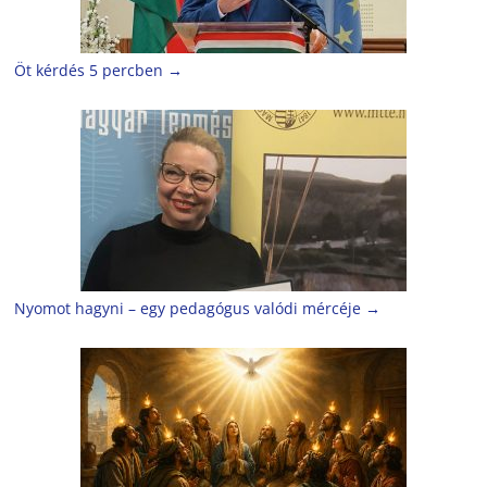
Öt kérdés 5 percben
→
Nyomot hagyni – egy pedagógus valódi mércéje
→