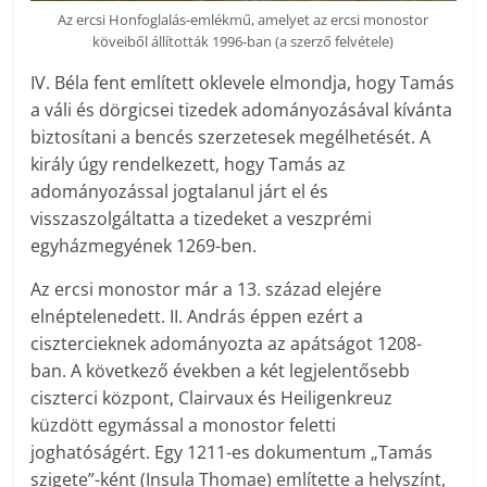
Az ercsi Honfoglalás-emlékmű, amelyet az ercsi monostor
köveiből állították 1996-ban (a szerző felvétele)
IV. Béla fent említett oklevele elmondja, hogy Tamás
a váli és dörgicsei tizedek adományozásával kívánta
biztosítani a bencés szerzetesek megélhetését. A
király úgy rendelkezett, hogy Tamás az
adományozással jogtalanul járt el és
visszaszolgáltatta a tizedeket a veszprémi
egyházmegyének 1269-ben.
Az ercsi monostor már a 13. század elejére
elnéptelenedett. II. András éppen ezért a
cisztercieknek adományozta az apátságot 1208-
ban. A következő években a két legjelentősebb
ciszterci központ, Clairvaux és Heiligenkreuz
küzdött egymással a monostor feletti
joghatóságért. Egy 1211-es dokumentum „Tamás
szigete”-ként (Insula Thomae) említette a helyszínt,