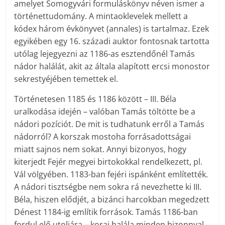
amelyet Somogyvári formuláskönyv néven ismer a
történettudomány. A mintaoklevelek mellett a
kódex három évkönyvet (annales) is tartalmaz. Ezek
egyikében egy 16. századi auktor fontosnak tartotta
utólag lejegyezni az 1186-as esztendőnél Tamás
nádor halálát, akit az általa alapított ercsi monostor
sekrestyéjében temettek el.
Történetesen 1185 és 1186 között – III. Béla
uralkodása idején – valóban Tamás töltötte be a
nádori pozíciót. De mit is tudhatunk erről a Tamás
nádorról? A korszak mostoha forrásadottságai
miatt sajnos nem sokat. Annyi bizonyos, hogy
kiterjedt Fejér megyei birtokokkal rendelkezett, pl.
Vál völgyében. 1183-ban fejéri ispánként említették.
A nádori tisztségbe nem sokra rá nevezhette ki III.
Béla, hiszen elődjét, a bizánci harcokban megedzett
Dénest 1184-ig említik források. Tamás 1186-ban
fordul elő utoljára – korai halála minden bizonnyal