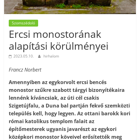
Szomszédoló
Ercsi monostorának
alapítási körülményei
2023.05.10.
hirhalom
Francz Norbert
Amennyiben az egykorvolt ercsi bencés
monostor szűkre szabott tárgyi bizonyítékaira
lennénk kíváncsiak, az úti cél csakis
Szigetújfalu, a Duna bal partján fekvő szemközti
település kell, hogy legyen. Az ottani barokk kori
római katolikus templom falait az
építőmesterek ugyanis javarészt az egykori
középkori monostor köveivel erősítették meg