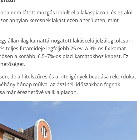
tartás?
oha nem látott mozgás indult el a lakáspiacon, és ez alól
zor annyian keresnek lakást ezen a területen, mint
egy államilag kamattámogatott lakáscélú jelzálogkölcsön,
 teljes futamideje legfeljebb 25 év. A 3%-os fix kamat
lönösen a korábbi 6,5–7%-os piaci kamatokhoz képest. Ez
lehetőséget.
en, de a hitelszűrés és a hiteligények beadása rekordokat
éhány hónap múlva, az őszi-téli időszakban fognak
ása már érezhetővé válik a piacon.