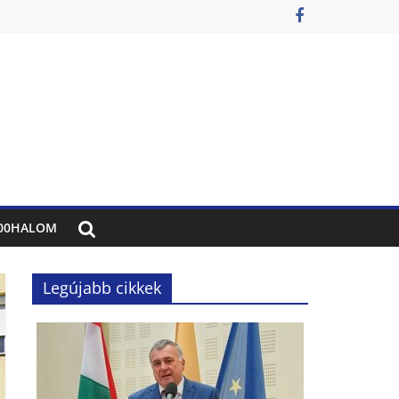
00HALOM
Legújabb cikkek