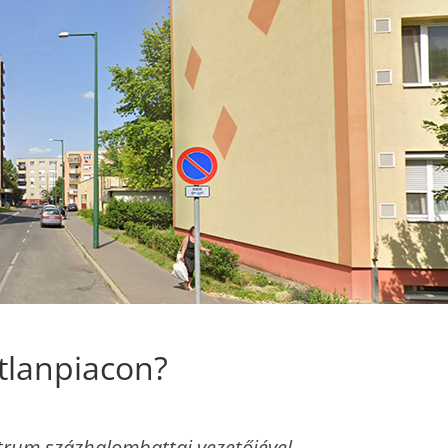
atlanpiacon?
ntrum százhalombattai vezetőjével