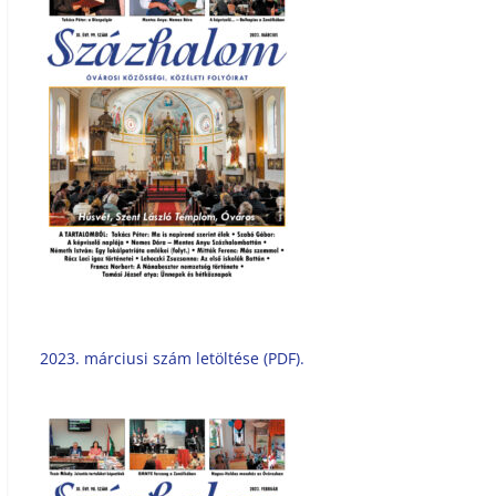
2023. márciusi szám letöltése (PDF).