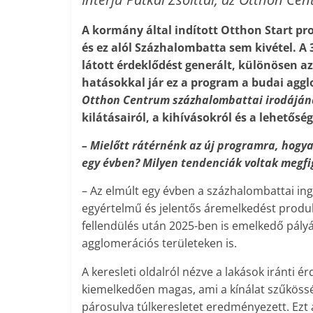
A kormány által indított Otthon Start p
és ez alól Százhalombatta sem kivétel. A
látott érdeklődést generált, különösen a
hatásokkal jár ez a program a budai agg
Otthon Centrum százhalombattai irodáján
kilátásairól, a kihívásokról és a lehetőség
– Mielőtt rátérnénk az új programra, hogy
egy évben? Milyen tendenciák voltak megfig
– Az elmúlt egy évben a százhalombattai ing
egyértelmű és jelentős áremelkedést produk
fellendülés után 2025-ben is emelkedő pály
agglomerációs területeken is.
A keresleti oldalról nézve a lakások iránti é
kiemelkedően magas, ami a kínálat szűköss
párosulva túlkeresletet eredményezett. Ezt 