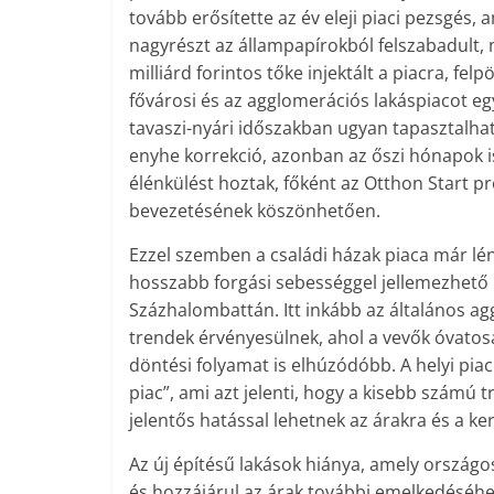
tovább erősítette az év eleji piaci pezsgés, 
nagyrészt az állampapírokból felszabadult,
milliárd forintos tőke injektált a piacra, felp
fővárosi és az agglomerációs lakáspiacot eg
tavaszi-nyári időszakban ugyan tapasztalhat
enyhe korrekció, azonban az őszi hónapok 
élénkülést hoztak, főként az Otthon Start 
bevezetésének köszönhetően.
Ezzel szemben a családi házak piaca már l
hosszabb forgási sebességgel jellemezhető
Százhalombattán. Itt inkább az általános a
trendek érvényesülnek, ahol a vevők óvatos
döntési folyamat is elhúzódóbb. A helyi piac
piac”, ami azt jelenti, hogy a kisebb számú t
jelentős hatással lehetnek az árakra és a ke
Az új építésű lakások hiánya, amely országos
és hozzájárul az árak további emelkedéséhe