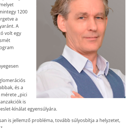
amelyet
 mintegy 1200
örgetve a
yaránt. A
ó volt egy
ismét
program
ényegesen
gglomerációs
abbak, és a
 mérete „pici
ranzakciók is
reslet-kínálat egyensúlyára.
an is jellemző probléma, tovább súlyosbítja a helyzetet,
z.