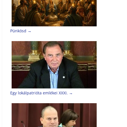
Pünkösd
→
Egy lokálpatrióta emlékei XXXI.
→