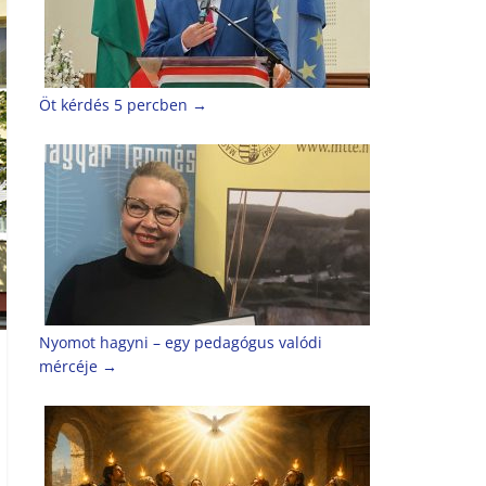
Öt kérdés 5 percben
→
Nyomot hagyni – egy pedagógus valódi
mércéje
→