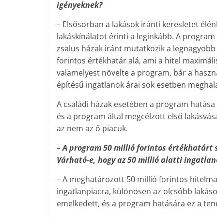
igényeknek?
– Elsősorban a lakások iránti keresletet élé
lakáskínálatot érinti a leginkább. A program
zsalus házak iránt mutatkozik a legnagyobb 
forintos értékhatár alá, ami a hitel maximális
valamelyest növelte a program, bár a haszná
építésű ingatlanok árai sok esetben meghala
A családi házak esetében a program hatása
és a program által megcélzott első lakásvás
az nem az ő piacuk.
– A program 50 millió forintos értékhatárt 
Várható-e, hogy az 50 millió alatti ingatl
– A meghatározott 50 millió forintos hitel­
ingatlanpiacra, különösen az olcsóbb laká
emelkedett, és a program hatására ez a ten