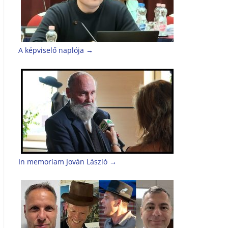
A képviselő naplója
→
In memoriam Jován László
→