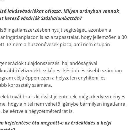
 első lakásvásárlókat célozza. Milyen arányban vannak
kat kereső vásárlók Százhalombattán?
lső ingatlanszerzésben nyújt segítséget, azonban a
 ingatlanpiacon is az a tapasztalat, hogy jellemzően a 30
özött. Ez nem a huszonévesek piaca, ami nem csupán
l generációk tulajdonszerzési hajlandóságával
a korábbi évtizedekhez képest később és kisebb számban
rogram célja éppen ezen a helyzeten enyhíteni, és
labb korosztály számára.
ételek továbbra is kihívást jelentenek, még a kedvezményes
eme, hogy a hitel nem vehető igénybe bármilyen ingatlanra,
, beleértve a négyzetméterárat is.
m bejelentése óta megnőtt-e az érdeklődés a helyi