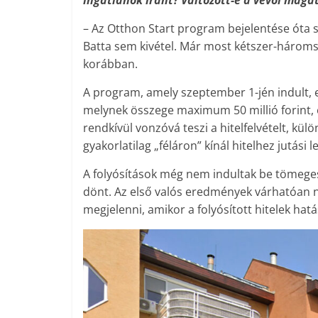
ingatlanok iránt? Változott-e a vevői maga
– Az Otthon Start program bejelentése óta s
Batta sem kivétel. Már most kétszer-hároms
korábban.
A program, amely szeptember 1-jén indult, 
melynek összege maximum 50 millió forint, és
rendkívül vonzóvá teszi a hitelfelvételt, kü
gyakorlatilag „féláron” kínál hitelhez jutási 
A folyósítások még nem indultak be tömeges
dönt. Az első valós eredmények várhatóan n
megjelenni, amikor a folyósított hitelek hat