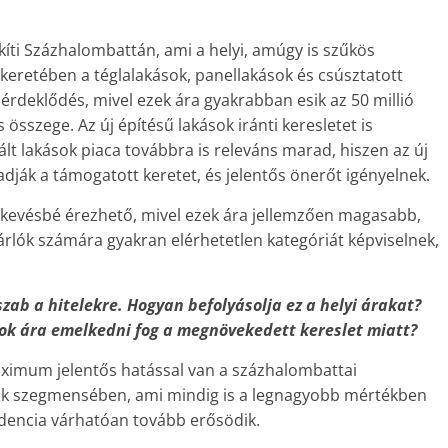
nkíti Százhalombattán, ami a helyi, amúgy is szűkös
 keretében a téglalakások, panellakások és csúsztatott
érdeklődés, mivel ezek ára gyakrabban esik az 50 millió
 összege. Az új építésű lakások iránti keresletet is
lt lakások piaca továbbra is releváns marad, hiszen az új
dják a támogatott keretet, és jelentős önerőt igényelnek.
 kevésbé érezhető, mivel ezek ára jellemzően magasabb,
árlók számára gyakran elérhetetlen kategóriát képviselnek,
szab a hitelekre. Hogyan befolyásolja ez a helyi árakat?
anok ára emelkedni fog a megnövekedett kereslet miatt?
maximum jelentős hatással van a százhalombattai
sok szegmensében, ami mindig is a legnagyobb mértékben
dencia várhatóan tovább erősödik.