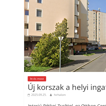
Itt és most
Új korszak a helyi ing
2025.09.25.
hirhalom
Interjú Pátkai Zsolttal, az Otthon Ce