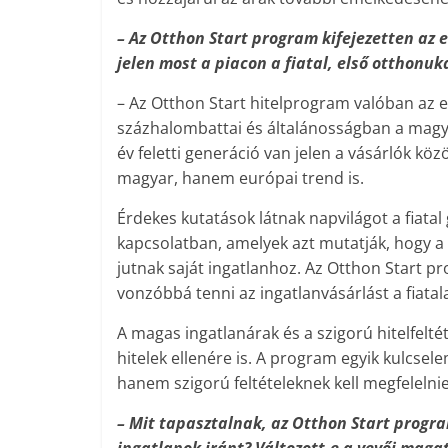
– Az Otthon Start program kifejezetten az
jelen most a piacon a fiatal, első otthonu
– Az Otthon Start hitelprogram valóban az e
százhalombattai és általánosságban a magyar
év feletti generáció van jelen a vásárlók k
magyar, hanem európai trend is.
Érdekes kutatások látnak napvilágot a fiata
kapcsolatban, amelyek azt mutatják, hogy 
jutnak saját ingatlanhoz. Az Otthon Start p
vonzóbbá tenni az ingatlanvásárlást a fiata
A magas ingatlanárak és a szigorú hitelfelt
hitelek ellenére is. A program egyik kulcsel
hanem szigorú feltételeknek kell megfelelnie
– Mit tapasztalnak, az Otthon Start progra