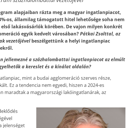
rogram alapjaiban rázta meg a magyar ingatlanpiacot,
 3%-os, államilag támogatott hitel lehetősége soha nem
z első lakásvásárlók körében. De vajon milyen konkrét
lomeráció egyik kedvelt városában?
Pátkai Zsolttal, az
ak vezetőjével
beszélgettünk a helyi ingatlanpiac
ekről.
an jellemezné a százhalombattai ingatlanpiacot az elmúlt
yelhetők a kereslet és a kínálat oldalán?
atlanpiac, mint a budai agglomeráció szerves része,
ált. Ez a tendencia nem egyedi, hiszen a 2024-es
án maradtak a magyarországi lakóingatlanárak, az
rdeklődés
égével
a jelenséget