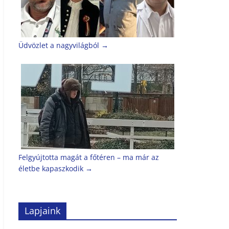
Üdvözlet a nagyvilágból
→
Felgyújtotta magát a főtéren – ma már az
életbe kapaszkodik
→
Lapjaink