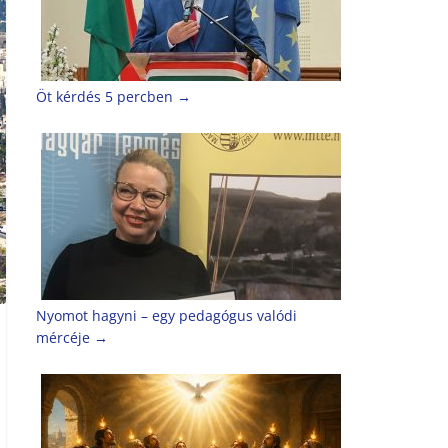
Öt kérdés 5 percben
→
Nyomot hagyni – egy pedagógus valódi
mércéje
→