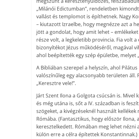
megszűnt a keresztényüldözés, felszabadul
„Milánói Edictumban”, rendeletben kimondt
vallást és templomot is építhetnek. Nagy Kon
– kiutazott Izraelbe, hogy megnézze azt a he
jött a gondolat, hogy amit lehet – emlékeke
része volt, a legkeletibb provincia. Fia volt
bizonyítékot Jézus működéséről, magával vi
ahol beépítették egy szép épületbe, melyet
A Bibliában szerepel a helyszín, ahol Pilátus 
valószínűleg egy alacsonyabb területen áll. 
„Keresztre vele!”.
Járt Szent Ilona a Golgota csúcsán is. Mivel k
és még utána is, sőt a IV. században is feszít
szögeket, a kivégzéseknél használt kellékek 
Rómába. (Fantasztikus, hogy először Ilona, a
keresztelkedett. Rómában meg lehet nézni a
külön erre a célra építettek Konstan­tinnak.)