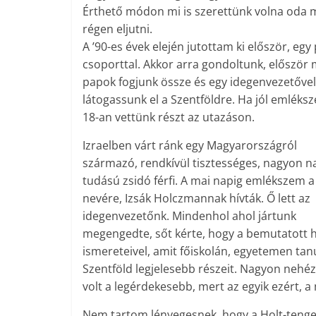
Érthető módon mi is szerettünk volna oda 
régen eljutni.
A ’90-es évek elején jutottam ki először, egy
csoporttal. Akkor arra gondoltunk, először 
papok fogjunk össze és egy idegenvezetővel
látogassunk el a Szentföldre. Ha jól emléks
18-an vettünk részt az utazáson.
Izraelben várt ránk egy Magyarországról
származó, rendkívül tisztességes, nagyon n
tudású zsidó férfi. A mai napig emlékszem a
nevére, Izsák Holczmannak hívták. Ő lett az
idegenvezetőnk. Mindenhol ahol jártunk
megengedte, sőt kérte, hogy a bemutatott he
ismereteivel, amit főiskolán, egyetemen tanu
Szentföld legjelesebb részeit. Nagyon nehéz r
volt a legérdekesebb, mert az egyik ezért, a 
Nem tartom lényegesnek, hogy a Holt-tenge