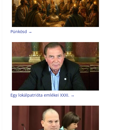
Pünkösd
→
Egy lokálpatrióta emlékei XXXI.
→