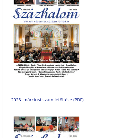
2023. márciusi szám letöltése (PDF).