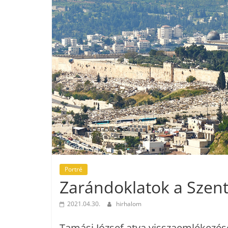
Portré
Zarándoklatok a Szent
2021.04.30.
hirhalom
Tamási József atya visszaemlékezése