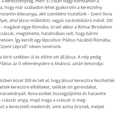
t a kereszténység, mert 313-ban Nagy Konstantin a
a, hogy már szabadon lehet gyakorolni a keresztény
stantin édesanyja, akit szentként tisztelünk – Szent Ilona
lyet, ahol Jézus működött, vagyis zarándokútra indult. Ott
t – magával vigye Rómába. Izrael akkor a Római Birodalom
 a császár, megtehette, hatalmában volt, hogy bármi
hessen. Így került egy lépcsősor Pilátus házából Rómába,
 „Szent Lépcső” néven ismerünk.
a bírói székben ül és előtte ott áll Jézus. A nép pedig
Pilátus az ő véleményükre is kíváncsi, aztán kimondja:
özben közel 300 év telt el, hogy Jézust keresztre feszítették
ettek keresztre elítélteket, találtak ott gerendákat,
maradványait. Ilona ezeket összegyűjtötte és hazavitte
 csá­szár anyja, majd maga a császár is meg­
zt a keresztelő medencét, amit azóta őriznek, melyet