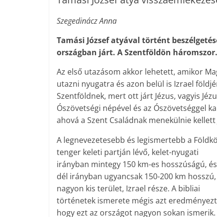
Szegedinácz Anna
Tamási József atyával történt beszélgeté
országban járt. A Szentföldön háromszor.
Az első utazásom akkor lehetett, amikor Ma
utazni nyugatra és azon belül is Izrael földjé
Szentföldnek, mert ott járt Jézus, vagyis Jézu
Ószövetségi népével és az Ószövetséggel ka
ahová a Szent Családnak menekülnie kellett 
A legnevezetesebb és legismertebb a Földkö
tenger keleti partján lévő, kelet-nyugati
irányban mintegy 150 km-es hosszúságú, és
dél irányban ugyancsak 150-200 km hosszú,
nagyon kis terület, Izrael része. A bibliai
történetek ismerete mégis azt eredményezt
hogy ezt az országot nagyon sokan ismerik.