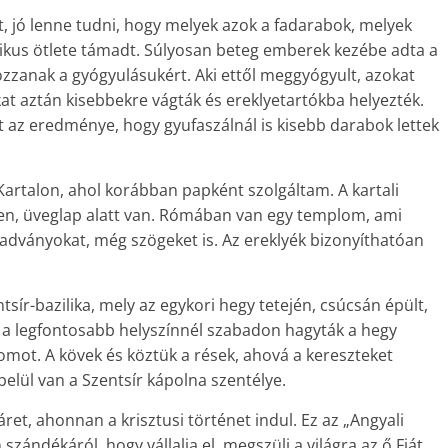
, jó lenne tudni, hogy melyek azok a fadarabok, melyek
ztikus ötlete támadt. Súlyosan beteg emberek kezébe adta a
zzanak a gyógyulásukért. Aki ettől meggyógyult, azokat
kat aztán kisebbekre vágták és ereklyetartókba helyezték.
t az eredménye, hogy gyufaszálnál is kisebb darabok lettek
artalon, ahol korábban papként szolgáltam. A kartali
tben, üveglap alatt van. Rómában van egy templom, ami
radványokat, még szögeket is. Az ereklyék bizonyíthatóan
ír-bazilika, mely az egykori hegy tetején, csúcsán épült,
él a legfontosabb helyszínnél szabadon hagyták a hegy
lomot. A kövek és köztük a rések, ahová a kereszteket
 belül van a Szentsír kápolna szentélye.
t, ahonnan a krisztusi történet indul. Ez az „Angyali
szándékáról, hogy vállalja el, megszüli a világra az ő Fiát.