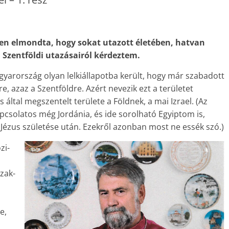
sen elmondta, hogy sokat utazott életében, hatvan
 Szentföldi utazásairól kérdeztem.
gyarország olyan lelkiállapotba került, hogy már szabadott
re, azaz a Szentföldre. Azért nevezik ezt a területet
s által megszentelt területe a Földnek, a mai Izrael. (Az
pcsolatos még Jordánia, és ide sorolható Egyiptom is,
Jézus születése után. Ezekről azonban most ne essék szó.)
zi-
zak-
e,