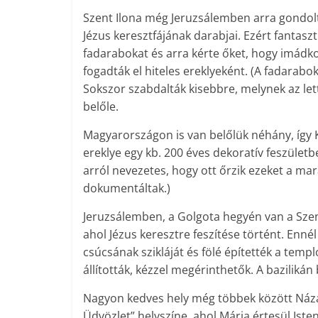
Szent Ilona még Jeruzsálemben arra gondolt
Jézus keresztfájának darabjai. Ezért fantas
fadarabokat és arra kérte őket, hogy imádko
fogadták el hiteles ereklyeként. (A fadarabo
Sokszor szabdalták kisebbre, melynek az let
belőle.
Magyarországon is van belőlük néhány, így K
ereklye egy kb. 200 éves dekoratív feszüle
arról nevezetes, hogy ott őrzik ezeket a ma
dokumentáltak.)
Jeruzsálemben, a Golgota hegyén van a Szents
ahol Jézus keresztre feszítése történt. Enn
csúcsának szikláját és fölé építették a temp
állították, kézzel megérinthetők. A bazilikán
Nagyon kedves hely még többek között Názáre
Üdvözlet” helyszíne, ahol Mária értesül Isten 