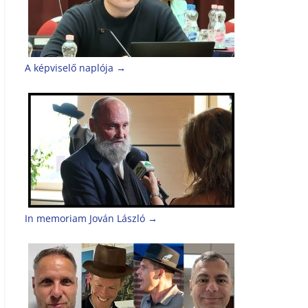
A képviselő naplója
→
In memoriam Jován László
→