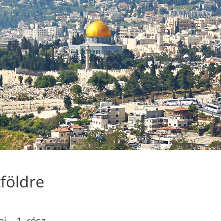
földre
i – 1. rész