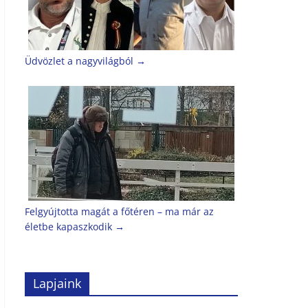
Üdvözlet a nagyvilágból
→
Felgyújtotta magát a főtéren – ma már az
életbe kapaszkodik
→
Lapjaink