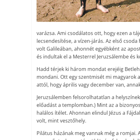
varázsa. Ami csodálatos ott, hogy ezen a tájo
lecsendesítése, a vízen-járás. Az első csoda
volt Galileában, ahonnét egyébként az apost
és indultak el a Mesterrel Jeruzsálembe és 
Hadd térjek ki három mondat erejéig Betle
mondani. Ott egy szentmisét mi magyarok a 
attól, hogy április vagy december van, annak
Jeruzsálemben felsorolhatatlan a helyszíne
előadást a templomban.) Mint az a bizonyos 
halálos ítélet. Ahonnan elindul Jézus a Fájd
volt, mint vesztőhely.
Pilátus házának meg vannak még a romjai. A