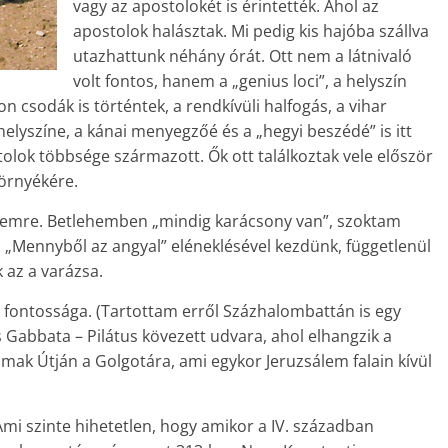
vagy az apostolokét is érintették. Ahol az
apostolok halásztak. Mi pedig kis hajóba szállva
utazhattunk néhány órát. Ott nem a látnivaló
volt fontos, hanem a „genius loci”, a helyszín
n csodák is történtek, a rendkívüli halfogás, a vihar
 helyszíne, a kánai menyegzőé és a „hegyi beszédé” is itt
olok többsége származott. Ők ott találkoztak vele először
környékére.
hemre. Betlehemben „mindig karácsony van”, szoktam
„Mennyből az angyal” eléneklésével kezdünk, függetlenül
 az a varázsa.
k fontossága. (Tartottam erről Százhalombattán is egy
Gabbata – Pilátus kövezett udvara, ahol elhangzik a
almak Útján a Golgotára, ami egykor Jeruzsálem falain kívül
mi szinte hihetetlen, hogy amikor a IV. században