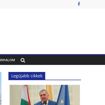
00HALOM
Legújabb cikkek