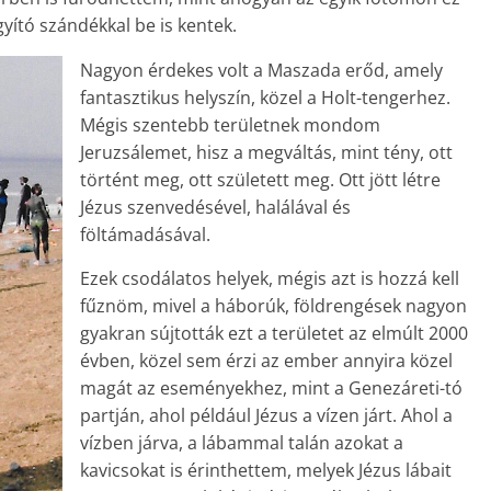
gyító szándékkal be is kentek.
Nagyon érdekes volt a Maszada erőd, amely
fantasztikus helyszín, közel a Holt-tengerhez.
Mégis szentebb területnek mondom
Jeruzsálemet, hisz a megváltás, mint tény, ott
történt meg, ott született meg. Ott jött létre
Jézus szenvedésével, halálával és
föltámadásával.
Ezek csodálatos helyek, mégis azt is hozzá kell
fűznöm, mivel a háborúk, földrengések nagyon
gyakran sújtották ezt a területet az elmúlt 2000
évben, közel sem érzi az ember annyira közel
magát az eseményekhez, mint a Genezáreti-tó
partján, ahol például Jézus a vízen járt. Ahol a
vízben járva, a lábammal talán azokat a
kavicsokat is érinthettem, melyek Jézus lábait