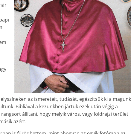
már
 papi
mi
zem
agy
lyszíneken az ismereteit, tudását, egészítsük ki a magunk
ltunk. Bibliával a kezünkben jártuk ezek után végig a
angsort állítani, hogy melyik város, vagy földrajzi terület
másik azért.
rben is fürödhettem, mint ahogyan az egyik fotómon ez