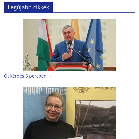
Legújabb cikkek
Öt kérdés 5 percben
→