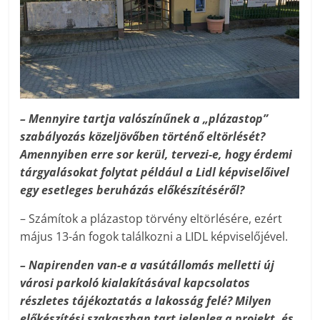
– Mennyire tartja valószínűnek a „plázastop”
szabályozás közeljövőben történő eltörlését?
Amennyiben erre sor kerül, tervezi-e, hogy érdemi
tárgyalásokat folytat például a Lidl képviselőivel
egy esetleges beruházás előkészítéséről?
– Számítok a plázastop törvény eltörlésére, ezért
május 13-án fogok találkozni a LIDL képviselőjével.
– Napirenden van-e a vasútállomás melletti új
városi parkoló kialakításával kapcsolatos
részletes tájékoztatás a lakosság felé? Milyen
előkészítési szakaszban tart jelenleg a projekt, és