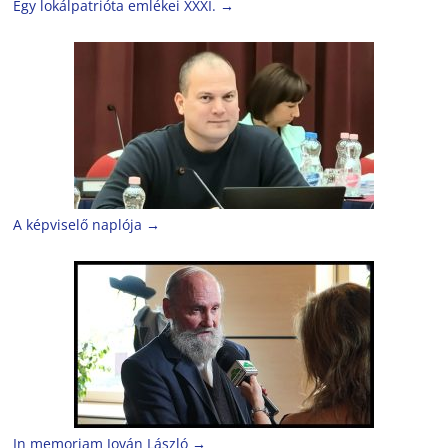
Egy lokálpatrióta emlékei XXXI.
→
A képviselő naplója
→
In memoriam Jován László
→