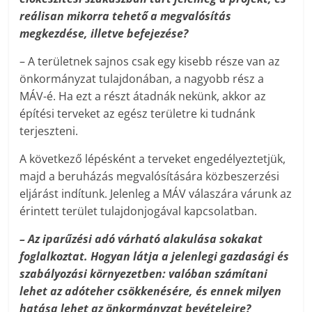
reálisan mikorra tehető a megvalósítás
megkezdése, illetve befejezése?
– A területnek sajnos csak egy kisebb része van az
önkormányzat tulajdonában, a nagyobb rész a
MÁV-é. Ha ezt a részt átadnák nekünk, akkor az
építési terveket az egész területre ki tudnánk
terjeszteni.
A következő lépésként a terveket engedélyeztetjük,
majd a beruházás megvalósítására közbeszerzési
eljárást indítunk. Jelenleg a MÁV válaszára várunk az
érintett terület tulajdonjogával kapcsolatban.
– Az iparűzési adó várható alakulása sokakat
foglalkoztat. Hogyan látja a jelenlegi gazdasági és
szabályozási környezetben: valóban számítani
lehet az adóteher csökkenésére, és ennek milyen
hatása lehet az önkormányzat bevételeire?