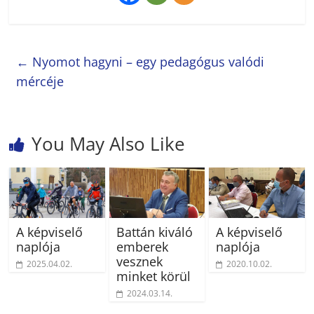
←
Nyomot hagyni – egy pedagógus valódi
mércéje
You May Also Like
A képviselő
Battán kiváló
A képviselő
naplója
emberek
naplója
vesznek
2025.04.02.
2020.10.02.
minket körül
2024.03.14.