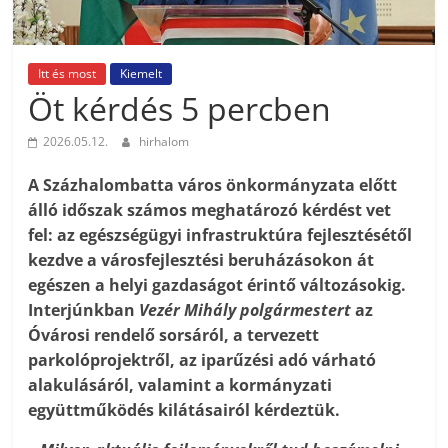
Itt és most
Kiemelt
Öt kérdés 5 percben
2026.05.12.
hirhalom
A Százhalombatta város önkormányzata előtt
álló időszak számos meghatározó kérdést vet
fel: az egészségügyi infrastruktúra fejlesztésétől
kezdve a városfejlesztési beruházásokon át
egészen a helyi gazdaságot érintő változásokig.
Interjúnkban
Vezér Mihály polgármestert
az
Óvárosi rendelő sorsáról, a tervezett
parkolóprojektről, az iparűzési adó várható
alakulásáról, valamint a kormányzati
együttműködés kilátásairól kérdeztük.