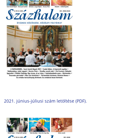
2021. június-júliusi szám letöltése (PDF).