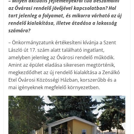
– Milyen aktuális fejleményekről tud beszámolni
az Óvárosi rendelő jövőjével kapcsolatban? Hol
tart jelenleg a folyamat, és mikorra várható az új
rendelő kialakítása, illetve átadása a lakosság
számára?
– Önkormányzatunk értékesíteni kívánja a Szent
László út 17. szám alatt található ingatlant,
amelyben jelenleg az Óvárosi rendelő működik.
Amint az épület eladása sikeresen megtörténik,
megkezdődhet az új rendelő kialakítása a Zenálkó
Etel Óvárosi Közösségi Házban, korszerűbb és a
mai igényeknek megfelelő környezetben.