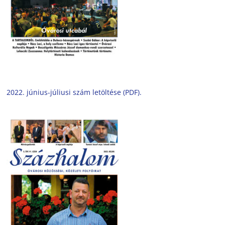
2022. június-júliusi szám letöltése (PDF).