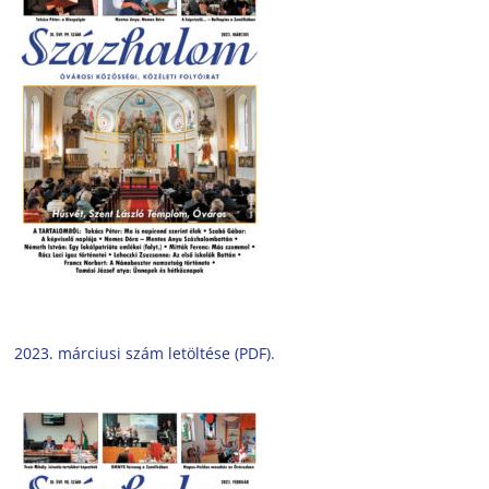
2023. márciusi szám letöltése (PDF).