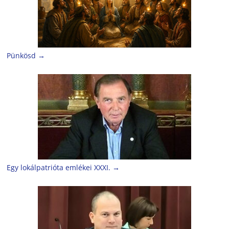
Pünkösd
→
Egy lokálpatrióta emlékei XXXI.
→