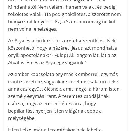
Mindenható! Nem valami, hanem valaki, és pedig
tökéletes Valaki. Ha pedig tökéletes, a szeretet nem
hiányozhat lényéből. Ez, a Szentháromság nélkül
nem volna lehetséges.
Az Atya és a Fiú közötti szeretet a Szentlélek. Neki
köszönhető, hogy a názáreti Jézus azt mondhatta
egyik apostolának: “- Fülöp! Aki engem lát, látja az
Atyát is. Én és az Atya egy vagyunk!”
Az ember kapcsolata egy másik emberrel, egymás
iránti szeretete, vagy akár szerelme csak töredéke
annak az együtt élésnek, amit megél a három Isteni
személy egymás iránt. A teremtés csodájának
csúcsa, hogy az ember képes arra, hogy
bepillantást nyerjen Isten világának ebbe a
mélységébe.
Isten Lelke, már a teremtéskor bele lehelte