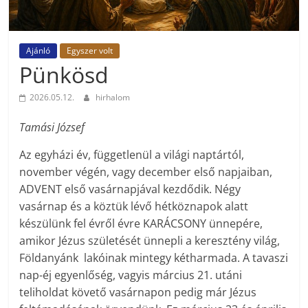
Ajánló
Egyszer volt
Pünkösd
2026.05.12.
hirhalom
Tamási József
Az egyházi év, függetlenül a világi naptártól,
november végén, vagy december első napjaiban,
ADVENT első vasárnapjával kezdődik. Négy
vasárnap és a köztük lévő hétköznapok alatt
készülünk fel évről évre KARÁCSONY ünnepére,
amikor Jézus születését ünnepli a keresztény világ,
Földanyánk lakóinak mintegy kétharmada. A tavaszi
nap-éj egyenlőség, vagyis március 21. utáni
teliholdat követő vasárnapon pedig már Jézus