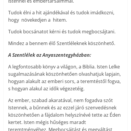
Istennel és embertársaimmal.
Tudok élni a hit ajándékával és tudok imádkozni,
hogy növekedjen a hitem.
Tudok bocsánatot kérni és tudok megbocsájtani.
Mindez a bennem élő Szentléleknek köszönhető.
A Szentlélek az Anyaszentegyházban:
A legfontosabb könyv a világon, a Biblia. Isten Lelke
sugalmazásának köszönhetően olvashatjuk lapjain,
hogyan alakult az emberi sors, a teremtéstől fogva,
s hogyan alakul az idők végezetéig.
Az ember, szabad akaratával, nem fogadva szót
Istennek, a bűnnek és az ezzel járó szenvedésnek
köszönhetően a fájdalom helyszínévé tette az Éden
kertet. Isten mégis hűséges maradt
teremtményéhez. Megbocsájtást és megváltást