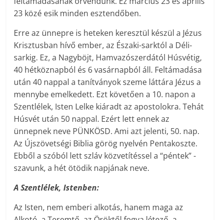
feltámadásának örvendünk. Ez március 23 és április
23 közé esik minden esztendőben.
Erre az ünnepre is heteken keresztül készül a Jézus
Krisztusban hívő ember, az Északi-sarktól a Déli-
sarkig. Ez, a Nagyböjt, Hamvazószerdától Húsvétig,
40 hétköznapból és 6 vasárnapból áll. Feltámadása
után 40 nappal a tanítványok szeme láttára Jézus a
mennybe emelkedett. Ezt követően a 10. napon a
Szentlélek, Isten Lelke kiáradt az apostolokra. Tehát
Húsvét után 50 nappal. Ezért lett ennek az
ünnepnek neve PÜNKÖSD. Ami azt jelenti, 50. nap.
Az Újszövetségi Biblia görög nyelvén Pentakoszte.
Ebből a szóból lett szláv közvetítéssel a “péntek” -
szavunk, a hét ötödik napjának neve.
A Szentlélek, Istenben:
Az Isten, nem emberi alkotás, hanem maga az
Alkotó, a Teremtő, az Öröktől fogva létező, a