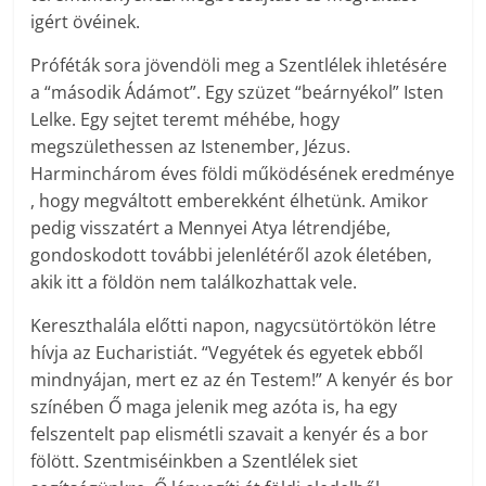
igért övéinek.
Próféták sora jövendöli meg a Szentlélek ihletésére
a “második Ádámot”. Egy szüzet “beárnyékol” Isten
Lelke. Egy sejtet teremt méhébe, hogy
megszülethessen az Istenember, Jézus.
Harminchárom éves földi működésének eredménye
, hogy megváltott emberekként élhetünk. Amikor
pedig visszatért a Mennyei Atya létrendjébe,
gondoskodott további jelenlétéről azok életében,
akik itt a földön nem találkozhattak vele.
Kereszthalála előtti napon, nagycsütörtökön létre
hívja az Eucharistiát. “Vegyétek és egyetek ebből
mindnyájan, mert ez az én Testem!” A kenyér és bor
színében Ő maga jelenik meg azóta is, ha egy
felszentelt pap elismétli szavait a kenyér és a bor
fölött. Szentmiséinkben a Szentlélek siet