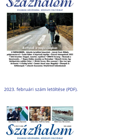
2023. februári szám letöltése (PDF).