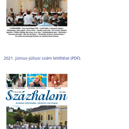
2021. június-júliusi szám letöltése (PDF).