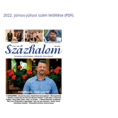
2022. június-júliusi szám letöltése (PDF).