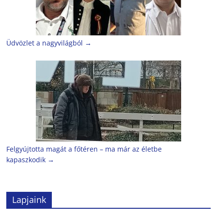
Üdvözlet a nagyvilágból
→
Felgyújtotta magát a főtéren – ma már az életbe
kapaszkodik
→
Lapjaink