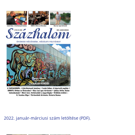
2022. január-márciusi szám letöltése (PDF).