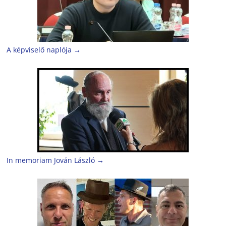
A képviselő naplója
→
In memoriam Jován László
→