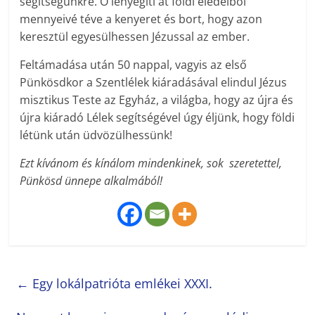
segítségünkre. Ő lényegíti át földi eledelből
mennyeivé téve a kenyeret és bort, hogy azon
keresztül egyesülhessen Jézussal az ember.
Feltámadása után 50 nappal, vagyis az első
Pünkösdkor a Szentlélek kiáradásával elindul Jézus
misztikus Teste az Egyház, a világba, hogy az újra és
újra kiáradó Lélek segítségével úgy éljünk, hogy földi
létünk után üdvözülhessünk!
Ezt kívánom és kínálom mindenkinek, sok szeretettel,
Pünkösd ünnepe alkalmából!
←
Egy lokálpatrióta emlékei XXXI.