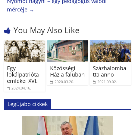
Nyomot hagyni – egy pedagógus valódi
mércéje
→
You May Also Like
Egy
Közösségi
Százhalomba
lokálpatrióta
Ház a faluban
tta anno
emlékei XVI.
2020.03.20.
2021.09.02.
2024.04.16.
Legújabb cikkek