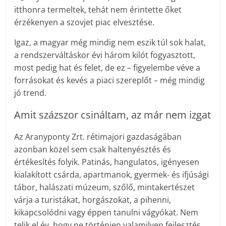
itthonra termeltek, tehát nem érintette őket
érzékenyen a szovjet piac elvesztése.
Igaz, a magyar még mindig nem eszik túl sok halat,
a rendszerváltáskor évi három kilót fogyasztott,
most pedig hat és felet, de ez – figyelembe véve a
forrásokat és kevés a piaci szereplőt – még mindig
jó trend.
Amit százszor csináltam, az már nem izgat
Az Aranyponty Zrt. rétimajori gazdaságában
azonban közel sem csak haltenyésztés és
értékesítés folyik. Patinás, hangulatos, igényesen
kialakított csárda, apartmanok, gyermek- és ifjúsági
tábor, halászati múzeum, szőlő, mintakertészet
várja a turistákat, horgászokat, a pihenni,
kikapcsolódni vagy éppen tanulni vágyókat. Nem
telik el év, hogy ne történjen valamilyen fejlesztés,