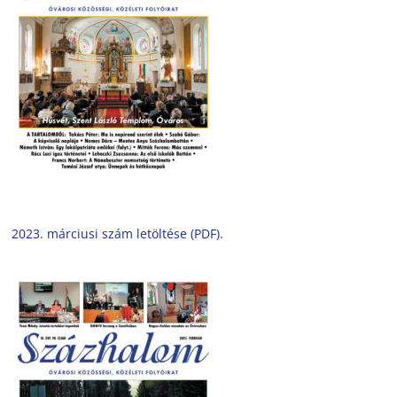
2023. márciusi szám letöltése (PDF).