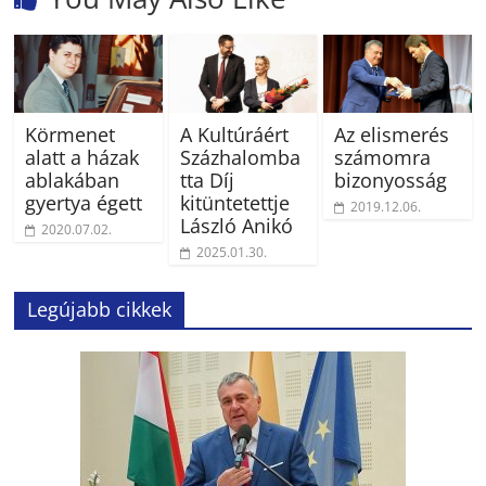
Körmenet
A Kultúráért
Az elismerés
alatt a házak
Százhalomba
számomra
ablakában
tta Díj
bizonyosság
gyertya égett
kitüntetettje
2019.12.06.
László Anikó
2020.07.02.
2025.01.30.
Legújabb cikkek