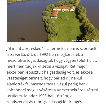
Jól ment a kereskedés, a termelés nem is szerepelt
a tervei között, de 1992-ben megkeresték a
mezőfalvai tógazdaságtól, hogy vegyen tőlük halat,
mert nem tudják kifizetni a vízdíjat. Rétimajor
akkoriban lepusztult halgazdaság volt, és akkora
veszteséget termelt, hogy bérleti díj nélkül
ajánlották fel hasznosításra, végül pedig banki
kölcsönnel meg is vásárolta az ezerhektáros sárréti
területet. Mindez 1993-ban történt, a
rendszerváltás utáni gazdasági földrengés