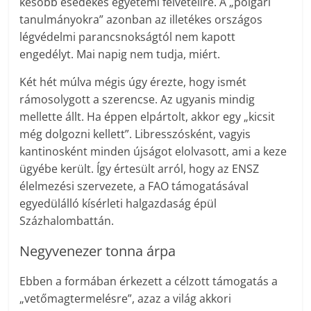
később esedékes egyetemi felvételire. A „polgári
tanulmányokra” azonban az illetékes országos
légvédelmi parancsnokságtól nem kapott
engedélyt. Mai napig nem tudja, miért.
Két hét múlva mégis úgy érezte, hogy ismét
rámosolygott a szerencse. Az ugyanis mindig
mellette állt. Ha éppen elpártolt, akkor egy „kicsit
még dolgozni kellett”. Libresszósként, vagyis
kantinosként minden újságot elolvasott, ami a keze
ügyébe került. Így értesült arról, hogy az ENSZ
élelmezési szervezete, a FAO támogatásával
egyedülálló kísérleti halgazdaság épül
Százhalombattán.
Negyvenezer tonna árpa
Ebben a formában érkezett a célzott támogatás a
„vetőmagtermelésre”, azaz a világ akkori