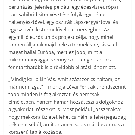
beruházás. Jelenleg például egy édesvízi európai
harcsahibrid kitenyésztése folyik egy német
haltenyésztővel, egy osztrák tápszergyártóval és
egy szlovén kistermelővel partnerségben. Az
egymillió eurós uniós projekt célja, hogy minél
többen álljanak majd bele a termelésbe, lássa el
magát hallal Európa, mert ez jobb, mint a
mikroműanyaggal szennyezett tengeri áru és
fenntarthatóbb is a rövidebb ellátási lánc miatt.
„Mindig kell a kihívás. Amit százszor csináltam, az
már nem izgat” – mondja Lévai Feri, akit rendszerint
több minden is foglalkoztat, és nemcsak
elméletben, hanem hamar hozzáteszi a dolgokhoz
a gyakorlati részeket is. Most például „összerakta”,
hogy mekkora üzletet lehet csinálni a fehérjegazdag
békalencséből, amit az amerikaiak már bevonnak a
korszerű táplálkozásba.