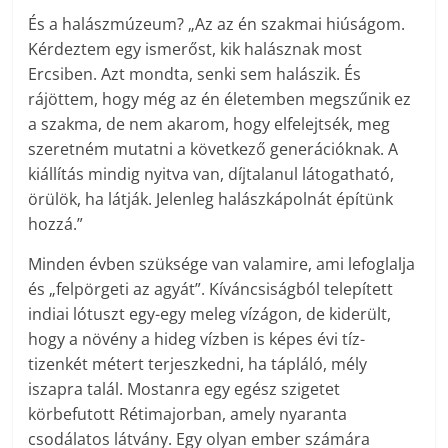
És a halászmúzeum? „Az az én szakmai hiúságom.
Kérdeztem egy ismerőst, kik halásznak most
Ercsiben. Azt mondta, senki sem halászik. És
rájöttem, hogy még az én életemben megszűnik ez
a szakma, de nem akarom, hogy elfelejtsék, meg
szeretném mutatni a következő generációknak. A
kiállítás mindig nyitva van, díjtalanul látogatható,
örülök, ha látják. Jelenleg halászkápolnát építünk
hozzá.”
Minden évben szüksége van valamire, ami lefoglalja
és „felpörgeti az agyát”. Kíváncsiságból telepített
indiai lótuszt egy-egy meleg vízágon, de kiderült,
hogy a növény a hideg vízben is képes évi tíz-
tizenkét métert terjeszkedni, ha tápláló, mély
iszapra talál. Mostanra egy egész szigetet
körbefutott Rétimajorban, amely nyaranta
csodálatos látvány. Egy olyan ember számára