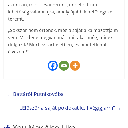
azonban, mint Lévai Ferenc, ennél is több:
lehetőség valami újra, amely újabb lehetőségeket
teremt.
„Sokszor nem értenek, még a saját alkalmazottjaim
sem. Mindene megvan már, mit akar még, minek
dolgozik? Mert ez tart életben, és hihetetlenül
élvezem!”
←
Battáról Putnikovóba
„Először a saját poklokat kell végigjárni”
→
You May Also Like