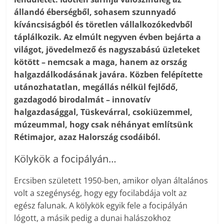
állandó éberségből, sohasem szunnyadó
kíváncsiságból és töretlen vállalkozókedvből
táplálkozik. Az elmúlt negyven évben bejárta a
világot, jövedelmező és nagyszabású üzleteket
kötött – nemcsak a maga, hanem az ország
halgazdálkodásának javára. Közben felépítette
utánozhatatlan, megállás nélkül fejlődő,
gazdagodó birodalmát – innovatív
halgazdasággal, Tüskevárral, csokiüzemmel,
múzeummal, hogy csak néhányat említsünk
Rétimajor, azaz Halország csodáiból.
Kölykök a focipályán…
Ercsiben született 1950-ben, amikor olyan általános
volt a szegénység, hogy egy focilabdája volt az
egész falunak. A kölykök egyik fele a focipályán
lógott, a másik pedig a dunai halászokhoz