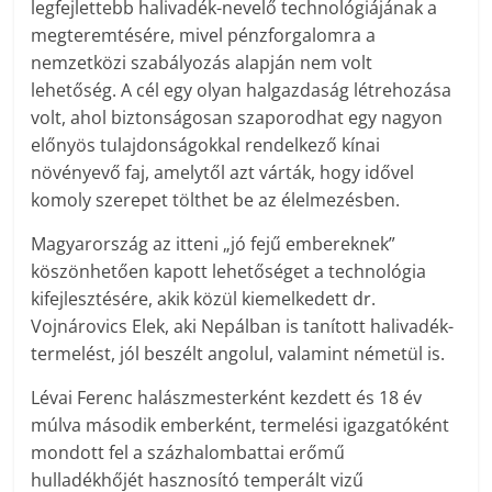
legfejlettebb halivadék-nevelő technológiájának a
megteremtésére, mivel pénzforgalomra a
nemzetközi szabályozás alapján nem volt
lehetőség. A cél egy olyan halgazdaság létrehozása
volt, ahol biztonságosan szaporodhat egy nagyon
előnyös tulajdonságokkal rendelkező kínai
növényevő faj, amelytől azt várták, hogy idővel
komoly szerepet tölthet be az élelmezésben.
Magyarország az itteni „jó fejű embereknek”
köszönhetően kapott lehetőséget a technológia
kifejlesztésére, akik közül kiemelkedett dr.
Vojnárovics Elek, aki Nepálban is tanított halivadék-
termelést, jól beszélt angolul, valamint németül is.
Lévai Ferenc halászmesterként kezdett és 18 év
múlva második emberként, termelési igazgatóként
mondott fel a százhalombattai erőmű
hulladékhőjét hasznosító temperált vizű