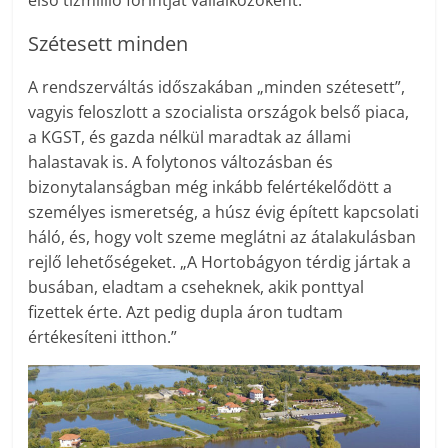
Szétesett minden
A rendszerváltás időszakában „minden szétesett”,
vagyis feloszlott a szocialista országok belső piaca,
a KGST, és gazda nélkül maradtak az állami
halastavak is. A folytonos változásban és
bizonytalanságban még inkább felértékelődött a
személyes ismeretség, a húsz évig épített kapcsolati
háló, és, hogy volt szeme meglátni az átalakulásban
rejlő lehetőségeket. „A Hortobágyon térdig jártak a
busában, eladtam a cseheknek, akik ponttyal
fizettek érte. Azt pedig dupla áron tudtam
értékesíteni itthon.”