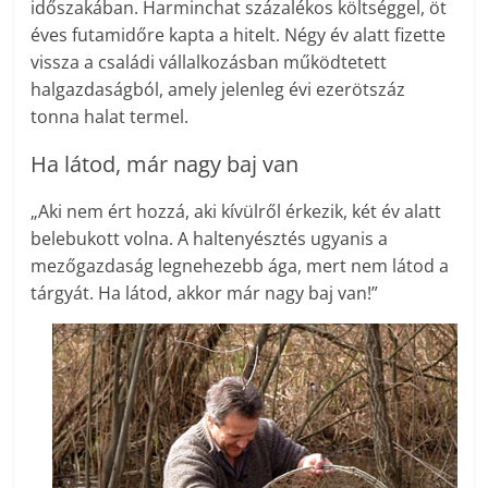
időszakában. Harminchat százalékos költséggel, öt
éves futamidőre kapta a hitelt. Négy év alatt fizette
vissza a családi vállalkozásban működtetett
halgazdaságból, amely jelenleg évi ezerötszáz
tonna halat termel.
Ha látod, már nagy baj van
„Aki nem ért hozzá, aki kívülről érkezik, két év alatt
belebukott volna. A haltenyésztés ugyanis a
mezőgazdaság legnehezebb ága, mert nem látod a
tárgyát. Ha látod, akkor már nagy baj van!”