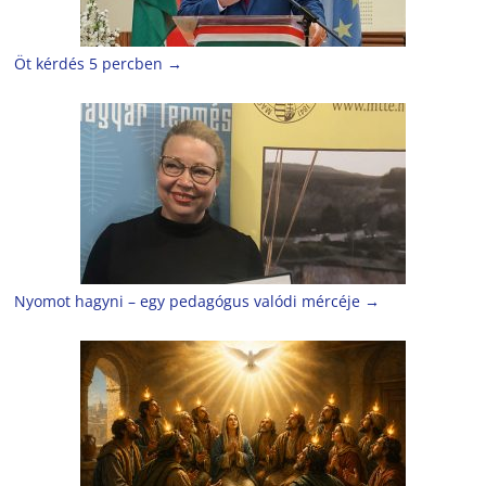
Öt kérdés 5 percben
→
Nyomot hagyni – egy pedagógus valódi mércéje
→