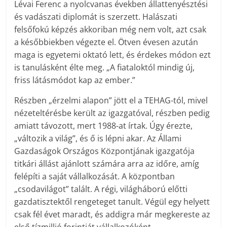
Lévai Ferenc a nyolcvanas években állattenyésztési
és vadászati diplomát is szerzett. Halászati
felsőfokú képzés akkoriban még nem volt, azt csak
a későbbiekben végezte el. Ötven évesen azután
maga is egyetemi oktató lett, és érdekes módon ezt
is tanulásként élte meg. „A fiataloktól mindig új,
friss látásmódot kap az ember.”
Részben „érzelmi alapon” jött el a TEHAG-tól, mivel
nézeteltérésbe került az igazgatóval, részben pedig
amiatt távozott, mert 1988-at írtak. Úgy érezte,
„változik a világ”, és ő is lépni akar. Az Állami
Gazdaságok Országos Központjának igazgatója
titkári állást ajánlott számára arra az időre, amíg
felépíti a saját vállalkozását. A központban
„csodavilágot” talált. A régi, világháború előtti
gazdatisztektől rengeteget tanult. Végül egy helyett
csak fél évet maradt, és addigra már megkereste az
első tízmillió forintját vállalkozóként.