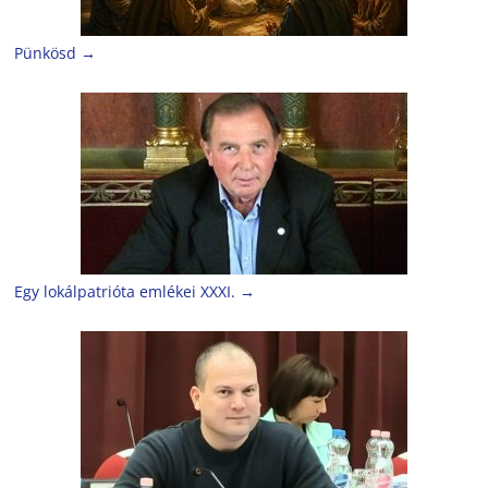
Pünkösd
→
Egy lokálpatrióta emlékei XXXI.
→