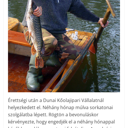
Érettségi után a Dunai Kőolajipari Vállalatnál
helyezkedett el. Néhány hónap múlva sorkatonai
szolgálatba lépett. Rögtön a bevonuláskor
kérvényezte, hogy engedjék el a néhány hónappal