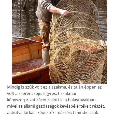
Mindig is szűk volt ez a szakma, és talán éppen ez
volt a szerencséje. Egyrészt szakmai
kényszerprivatizáció zajlott le a halastavakban,
mivel az állami gazdaságok kevésbé értékelt részét,
a „kutya farkát” képezték, másrészt mindig csak