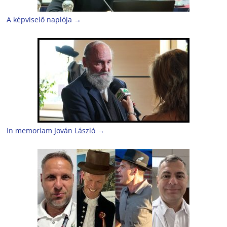
A képviselő naplója
→
In memoriam Jován László
→