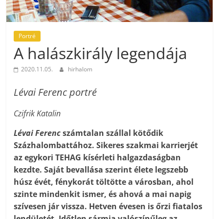
Portré
A halászkirály legendája
2020.11.05.
hirhalom
Lévai Ferenc portré
Czifrik Katalin
Lévai Ferenc
számtalan szállal kötődik
Százhalombattához. Sikeres szakmai karrierjét
az egykori TEHAG kísérleti halgazdaságban
kezdte. Saját bevallása szerint élete legszebb
húsz évét, fénykorát töltötte a városban, ahol
szinte mindenkit ismer, és ahová a mai napig
szívesen jár vissza. Hetven évesen is őrzi fiatalos
lendületét. Időtlen sármja valószínűleg az