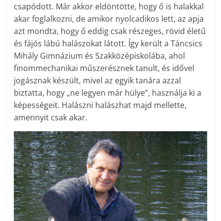
csapódott. Már akkor eldöntötte, hogy ő is halakkal
akar foglalkozni, de amikor nyolcadikos lett, az apja
azt mondta, hogy ő eddig csak részeges, rövid életű
és fájós lábú halászokat látott. Így került a Táncsics
Mihály Gimnázium és Szakközépiskolába, ahol
finommechanikai műszerésznek tanult, és idővel
jogásznak készült, mivel az egyik tanára azzal
biztatta, hogy „ne legyen már hülye”, használja ki a
képességeit. Halászni halászhat majd mellette,
amennyit csak akar.