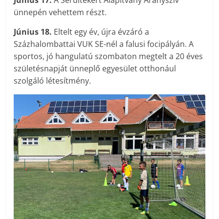
Június 17.
A Sérültekért Alapítvány Aranyszív
ünnepén vehettem részt.
Június 18.
Eltelt egy év, újra évzáró a
Százhalombattai VUK SE-nél a falusi focipályán. A
sportos, jó hangulatú szombaton megtelt a 20 éves
születésnapját ünneplő egyesület otthonául
szolgáló létesítmény.