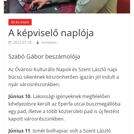
Itt és most
A képviselő naplója
2022.07.18.
hirhalom
Szabó Gábor beszámolója
Az Óvárosi Kulturális Napok és Szent László napi
búcsú sikerének köszönhetően igazán jól indult a
nyár városrészünkben.
Június 10.
Lakossági igényeknek megfelelően
kihelyezésre került az Eperfa utcai buszmegállóba
egy pad, illetve a több közterületi pad is új festést
kapott városrészünkben.
Június 11
. Ismét bolhapiac volt a Szent László