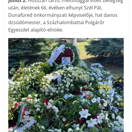
Július 2.
Hosszan tartó, méltósággal viselt betegség
után, életének 66. évében elhunyt Szél Pál,
Dunafüred önkormányzati képviselője, hat danos
dzsúdómester, a Százhalombattai Polgárőr
Egyesület alapító-elnöke.