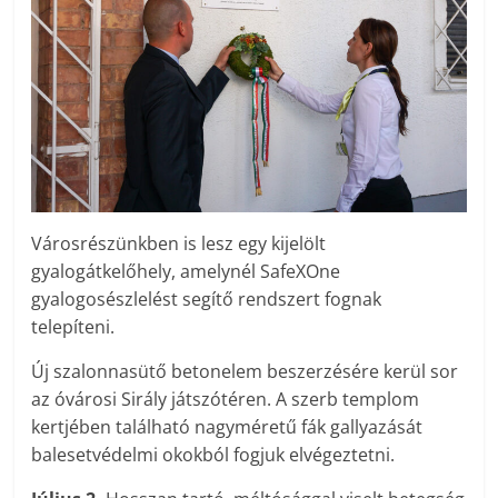
Városrészünkben is lesz egy kijelölt
gyalogátkelőhely, amelynél SafeXOne
gyalogosészlelést segítő rendszert fognak
telepíteni.
Új szalonnasütő betonelem beszerzésére kerül sor
az óvárosi Sirály játszótéren. A szerb templom
kertjében található nagyméretű fák gallyazását
balesetvédelmi okokból fogjuk elvégeztetni.