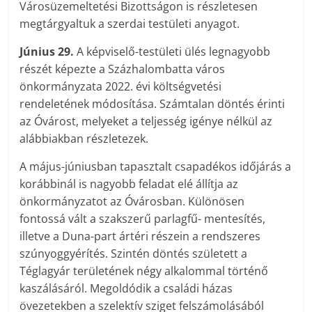
Városüzemeltetési Bizottságon is részletesen
megtárgyaltuk a szerdai testületi anyagot.
Június 29.
A képviselő-testületi ülés legnagyobb
részét képezte a Százhalombatta város
önkormányzata 2022. évi költségvetési
rendeletének módosítása. Számtalan döntés érinti
az Óvárost, melyeket a teljesség igénye nélkül az
alábbiakban részletezek.
A május-júniusban tapasztalt csapadékos időjárás a
korábbinál is nagyobb feladat elé állítja az
önkormányzatot az Óvárosban. Különösen
fontossá vált a szakszerű parlagfű- mentesítés,
illetve a Duna-part ártéri részein a rendszeres
szúnyoggyérítés. Szintén döntés született a
Téglagyár területének négy alkalommal történő
kaszálásáról. Megoldódik a családi házas
övezetekben a szelektív sziget felszámolásából