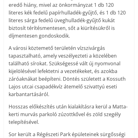
eredő hiány, mivel az önkormányzat 1 db 120
literes kék fedelű papírhulladék-gyűjtő, és 1 db 120
literes sárga fedelű üveghulladék-gyűjtő kukát
biztosít térítésmentesen, sőt a kiürítésükről is
díjmentesen gondoskodik.
A városi köztemető területén vízszivárgás
tapasztalható, amely veszélyezteti a közelében
található sírokat. Szükségessé vált új nyomvonal
kijelölésével lefektetni a vezetékeket, és azokba
záróaknákat beépíteni. Döntés született a Kossuth
Lajos utcai csapadékvíz átemelő szivattyú eseti
karbantartásáról.
Hosszas előkészítés után kialakításra kerül a Matta-
kerti murvás parkoló zúzottkővel és zöld szegély
telepítésével.
Sor került a Régészeti Park épületeinek sürgősségi