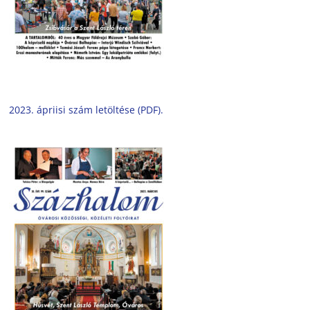
2023. ápriisi szám letöltése (PDF).