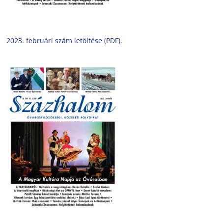
2023. februári szám letöltése (PDF).