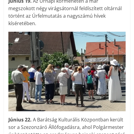
Június 19.
Az Úrnapi körmeneten a már
megszokott négy virágsátornál feldíszített oltárnál
történt az Úrfelmutatás a nagyszámú hívek
kíséretében.
Június 22.
A Barátság Kulturális Központban került
sor a Szezonzáró Állófogadásra, ahol Polgármester