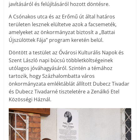
javításáról és felújításáról hozott döntésre.
A Csónakos utca és az Erőmű út által határos
területen lesznek elültetve azok a facsemeték,
amelyeket az önkormányzat biztosít a „Battai
Újszülöttek Fája” program keretén belül.
Döntött a testület az Óvárosi Kulturális Napok és
Szent László napi búcsú többletköltségeinek
utólagos jóváhagyásáról. Szintén a témához
tartozik, hogy Százhalombatta város
önkormányzata emléktáblát állított Dubecz Tivadar
és Dubecz Tivadarné tiszteletére a Zenálkó Etel
Közösségi Háznál.