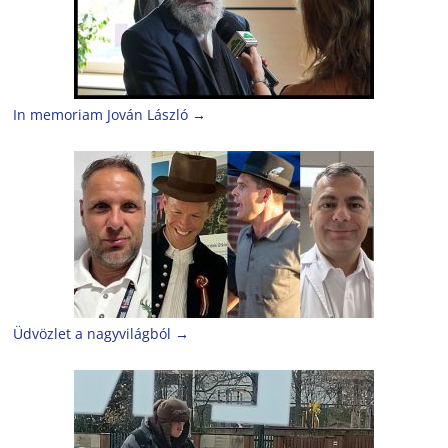
In memoriam Jován László
→
Üdvözlet a nagyvilágból
→