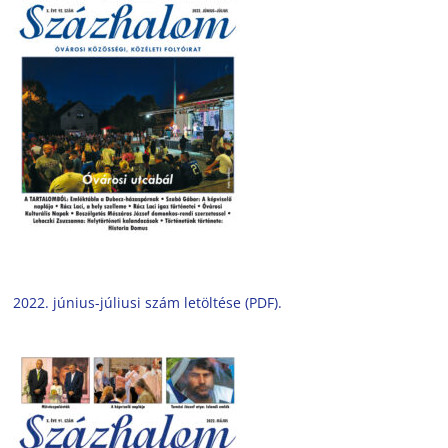
2022. június-júliusi szám letöltése (PDF).