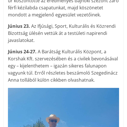
úr köszöntötte az eredményes bajnoki szezont záró
férfi kézilabda csapatunkat, majd köszönetet
mondott a megjelenő egyesület vezetőinek.
Június 23.
Az Ifjúsági, Sport, Kulturális és Közrendi
Bizottság ülésén vettük át a testületi napirendi
javaslatokat.
Június 24-27.
A Barátság Kulturális Központ, a
Korshak Kft. szervezésében és a civilek bevonásával
egy – kijelenthetem – igazán sikeres falunapon
vagyunk túl. Erről részletes beszámoló Szegedinácz
Anna tollából külön cikkben olvashatnak.