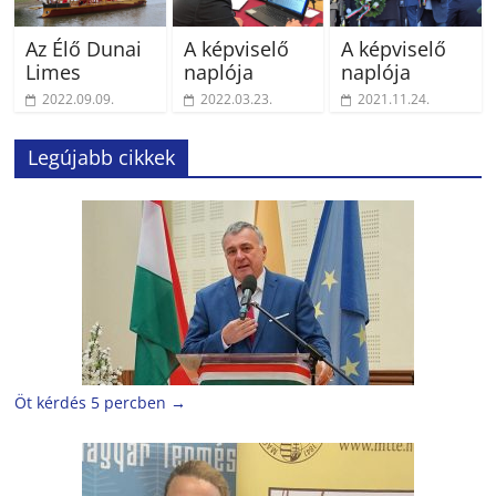
Az Élő Dunai
A képviselő
A képviselő
Limes
naplója
naplója
2022.09.09.
2022.03.23.
2021.11.24.
Legújabb cikkek
Öt kérdés 5 percben
→