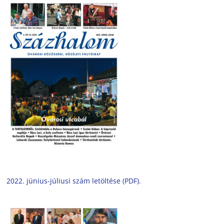
2022. június-júliusi szám letöltése (PDF).