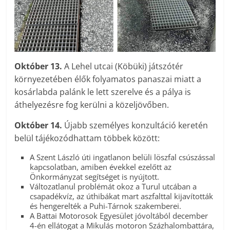
Október 13.
A Lehel utcai (Köbüki) játszótér
környezetében élők folyamatos panaszai miatt a
kosárlabda palánk le lett szerelve és a pálya is
áthelyezésre fog kerülni a közeljövőben.
Október 14.
Újabb személyes konzultáció keretén
belül tájékozódhattam többek között:
A Szent László úti ingatlanon belüli löszfal csúszással
kapcsolatban, amiben évekkel ezelőtt az
Önkormányzat segítséget is nyújtott.
Változatlanul problémát okoz a Turul utcában a
csapadékvíz, az úthibákat mart aszfalttal kijavították
és hengerelték a Puhi-Tárnok szakemberei.
A Battai Motorosok Egyesület jóvoltából december
4-én ellátogat a Mikulás motoron Százhalombattára,