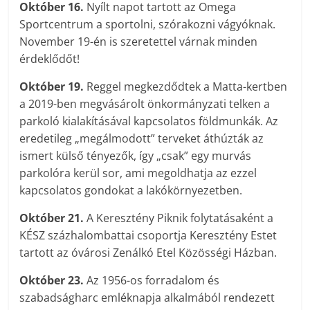
Október 16.
Nyílt napot tartott az Omega
Sportcentrum a sportolni, szórakozni vágyóknak.
November 19-én is szeretettel várnak minden
érdeklődőt!
Október 19.
Reggel megkezdődtek a Matta-kertben
a 2019-ben megvásárolt önkormányzati telken a
parkoló kialakításával kapcsolatos földmunkák. Az
eredetileg „megálmodott” terveket áthúzták az
ismert külső tényezők, így „csak” egy murvás
parkolóra kerül sor, ami megoldhatja az ezzel
kapcsolatos gondokat a lakókörnyezetben.
Október 21.
A Keresztény Piknik folytatásaként a
KÉSZ százhalombattai csoportja Keresztény Estet
tartott az óvárosi Zenálkó Etel Közösségi Házban.
Október 23.
Az 1956-os forradalom és
szabadságharc emléknapja alkalmából rendezett