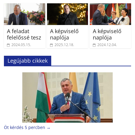
A feladat
A képviselő
A képviselő
felelőssé tesz
naplója
naplója
2024.05.15.
2025.12.18.
2024.12.04.
Legújabb cikkek
Öt kérdés 5 percben
→