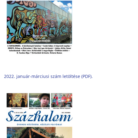
2022. január-márciusi szám letöltése (PDF).