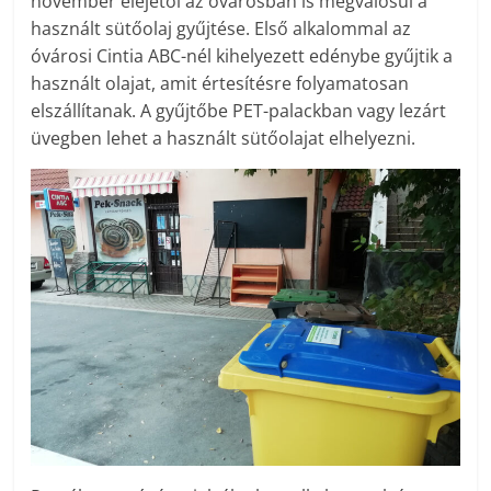
november elejétől az óvárosban is megvalósul a
használt sütőolaj gyűjtése. Első alkalommal az
óvárosi Cintia ABC-nél kihelyezett edénybe gyűjtik a
használt olajat, amit értesítésre folyamatosan
elszállítanak. A gyűjtőbe PET-palackban vagy lezárt
üvegben lehet a használt sütőolajat elhelyezni.