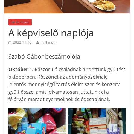
Itt és most
A képviselő naplója
2022.11.16.
hirhalom
Szabó Gábor beszámolója
Október 1.
Rászoruló családnak hirdettünk gyűjtést
októberben. Köszönet az adományozóknak,
jelentős mennyiségű tartós élelmiszer és konzerv
gyűlt össze, amit folyamatosan juttatunk el a
félárván maradt gyermeknek és édesapjának.