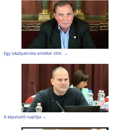
Egy lokálpatrióta emlékei XXXI.
→
A képviselő naplója
→