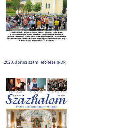
2023. ápriisi szám letöltése (PDF).