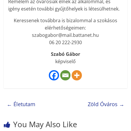
Remélem az óvárosiak élnek az alkalommal, és
igény esetén további gyűjtőhelyek is létesülhetnek.
Keressenek továbbra is bizalommal a szokásos
elérhetőségeimen:
szabogabor@mail.battanet.hu
06 20 222-2930
Szabó Gábor
képviselő
←
Életutam
Zöld Óváros
→
You May Also Like