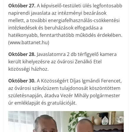
Október 27.
A képviselő-testületi ülés legfontosabb
napirendi javaslata az intézményi bezárások
mellett, a további energiafelhasználás-csökkentési
intézkedések és beruházások elfogadása a
hatékonyabb, fenntarthatóbb működés érdekében.
(www.battanet.hu)
Október 28.
Javaslatomra 2 db térfigyelő kamera
került kihelyezésre az óvárosi Zenálkó Etel
közösségi házhoz.
Október 30.
A Közösségért Díjas Igmándi Ferencet,
az óvárosi szikvízüzem tulajdonosát köszöntöttem
születésnapján, átadva Vezér Mihály polgármester
úr emléklapját és gratulációját.