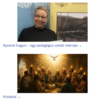
Nyomot hagyni – egy pedagógus valódi mércéje
→
Pünkösd
→