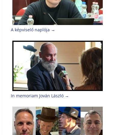
A képviselő naplója
→
In memoriam Jován László
→