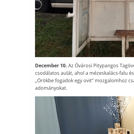
December 10.
Az Óvárosi Pitypangos Tagóv
csodálatos aulát, ahol a mézeskalács-falu és
„Örökbe fogadok egy ovit” mozgalomhoz csat
adományokat.