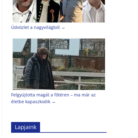
Üdvözlet a nagyvilágból
→
Felgyújtotta magát a főtéren – ma már az
életbe kapaszkodik
→
Lapjaink