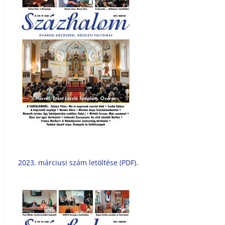
2023. márciusi szám letöltése (PDF).