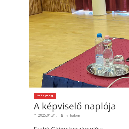
Itt és most
A képviselő naplója
2025.01.31.
hirhalom
Szabó Gábor beszámolója