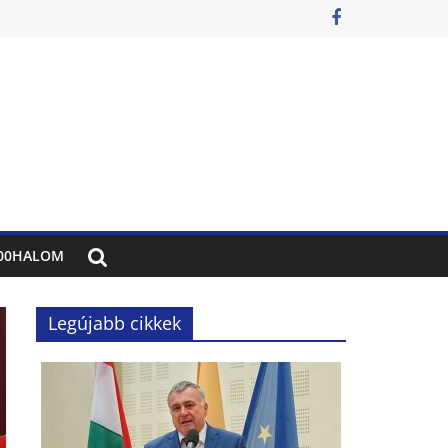
00HALOM
Legújabb cikkek