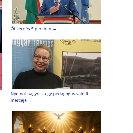
Öt kérdés 5 percben
→
Nyomot hagyni – egy pedagógus valódi
mércéje
→