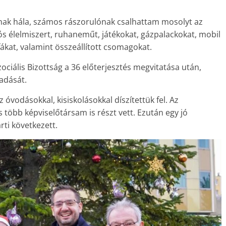
ak hála, számos rászorulónak csalhattam mosolyt az
tós élelmiszert, ruhaneműt, játékokat, gázpalackokat, mobil
fákat, valamint összeállított csomagokat.
ociális Bizottság a 36 előterjesztés megvitatása után,
adását.
z óvodásokkal, kisiskolásokkal díszítettük fel. Az
több képviselőtársam is részt vett. Ezután egy jó
ti következett.