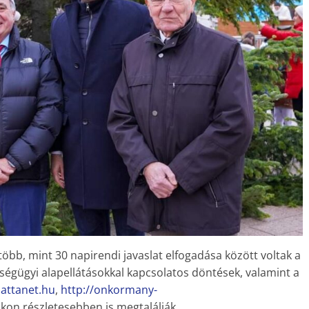
 több, mint 30 napirendi javaslat elfogadása között voltak a
zségügyi alapellátásokkal kapcsolatos döntések, valamint a
attanet.hu
,
http://onkormany­
kon részletesebben is megtalálják.