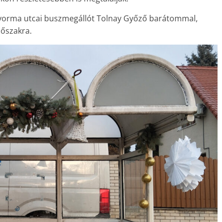
Gyorma utcai buszmegállót Tolnay Győző barátommal,
dőszakra.