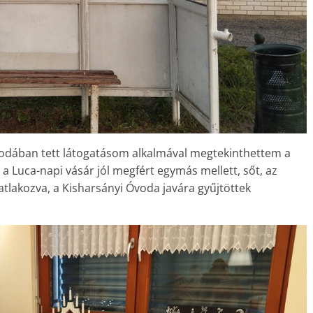
odában tett látogatásom alkalmával megtekinthettem a
 a Luca-napi vásár jól megfért egymás mellett, sőt, az
lakozva, a Kisharsányi Óvoda javára gyűjtöttek