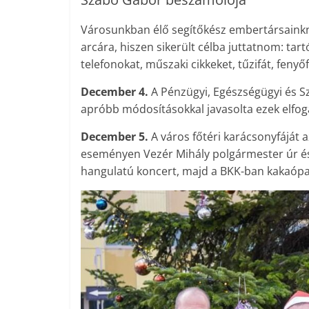
Városunkban élő segítőkész embertársainkn
arcára, hiszen sikerült célba juttatnom: tar
telefonokat, műszaki cikkeket, tűzifát, fenyő
December 4.
A Pénzügyi, Egészségügyi és Sz
apróbb módosításokkal javasolta ezek elfog
December 5.
A város főtéri karácsonyfáját a
eseményen Vezér Mihály polgármester úr és 
hangulatú koncert, majd a BKK-ban kakaópar