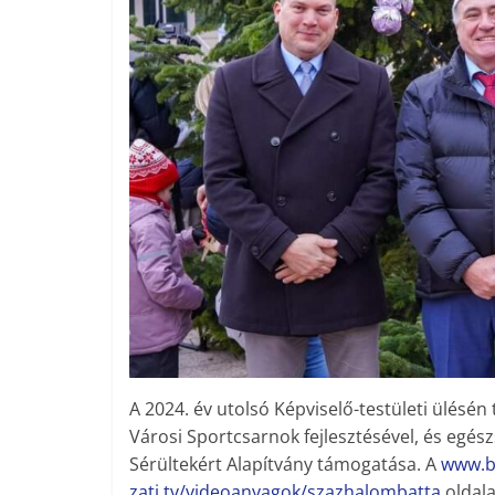
A 2024. év utolsó Képviselő-testületi ülésén
Városi Sportcsarnok fejlesztésével, és egés
Sérültekért Alapítvány támogatása. A
www.b
zati.tv/videoanyagok/szazhalombatta
oldala