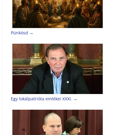
Pünkösd
→
Egy lokálpatrióta emlékei XXXI.
→