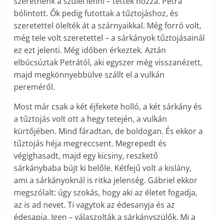
szeretnénk a szülei lenni – tették hozzá. Petra
bólintott. Ők pedig futottak a tűztojáshoz, és
szeretettel ölelték át a szárnyaikkal. Még forró volt,
még tele volt szeretettel – a sárkányok tűztojásainál
ez ezt jelenti. Még időben érkeztek. Aztán
elbúcsúztak Petrától, aki egyszer még visszanézett,
majd megkönnyebbülve szállt el a vulkán
pereméről.
Most már csak a két éjfekete holló, a két sárkány és
a tűztojás volt ott a hegy tetején, a vulkán
kürtőjében. Mind fáradtan, de boldogan. És ekkor a
tűztojás héja megreccsent. Megrepedt és
végighasadt, majd egy kicsiny, reszkető
sárkánybaba bújt ki belőle. Kétfejű volt a kislány,
ami a sárkányoknál is ritka jelenség. Gábriel ekkor
megszólalt: úgy szokás, hogy aki az életet fogadja,
az is ad nevet. Ti vagytok az édesanyja és az
édesapja. Igen – válaszolták a sárkányszülők. Mi a