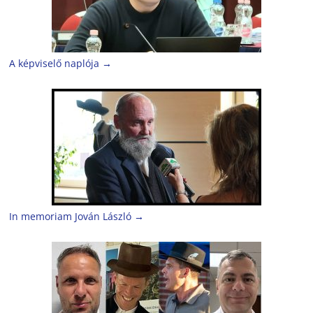
A képviselő naplója
→
In memoriam Jován László
→