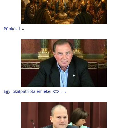
Pünkösd
→
Egy lokálpatrióta emlékei XXXI.
→