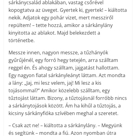
sárkánycsalád ablakában, vastag csőrével
kopogtatva az üveget. Gyertek ki, gyertek! – kiáltotta
nekik. Adjatok egy pohár vizet, mert messziről
repültem! – tette hozzá, amikor a sárkánylány
kinyitotta az ablakot. Majd belekezdett a
történetbe.
Messze innen, nagyon messze, a tűzhányók
gyűrűjénél, egy forró hegy tetején, arra szálltam
reggel én. És ahogy szálltam, jajgatást hallottam.
Egy nagyon fiatal sárkányleányt láttam. Azt mondta
a lány: „Jaj, mi lesz velem, jaj! Mi lesz a kis
tojásommal?” Amikor közelebb szálltam, egy
tűztojást láttam. Bizony, a tűztojásnál forróbb nincs
a sárkánytojások között. Ám ha kihűl a tűztojás, a
kicsiny sárkányfióka szívében meghal a szeretet.
– Csak azt ne! – kiáltotta a sárkánylány. – Megyünk
és segítünk – mondta a fiú. Azon nyomban útra