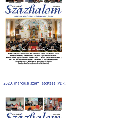
2023. márciusi szám letöltése (PDF).