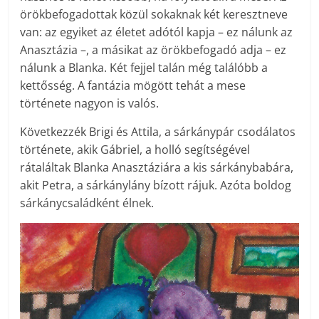
örökbefogadottak közül sokaknak két keresztneve
van: az egyiket az életet adótól kapja – ez nálunk az
Anasztázia –, a másikat az örökbefogadó adja – ez
nálunk a Blanka. Két fejjel talán még találóbb a
kettősség. A fantázia mögött tehát a mese
története nagyon is valós.
Következzék Brigi és Attila, a sárkánypár csodálatos
története, akik Gábriel, a holló segítségével
rátaláltak Blanka Anasztáziára a kis sárkánybabára,
akit Petra, a sárkánylány bízott rájuk. Azóta boldog
sárkánycsaládként élnek.