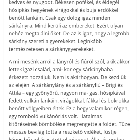
kedves és nyugodt. Békésen pöfékel, és éldegél
hósipkás hegyének virágokkal és buja erdőkkel
benőtt lankáin. Csak egy dolog igaz minden
sárkányra. Mind kerüli az embereket. Ezért olyan
nehéz megtalálni őket. De az is igaz, hogy a legtöbb
sárkány szereti a gyerekeket. Leginkább
természetesen a sárkánygyerekeket.
A mi mesénk arról a lányról és fiúról szól, akik akkor
lettek igazi család, ami- kor egy sárkánybaba
érkezett hozzájuk. Nem is akárhogyan. De kezdjük
az elején. A sárkánylány és a sárkányfiú – Brigi és
Attila – egy gyönyörű, nagyon ma- gas, hósipkával
fedett vulkán lankáin, virágokkal, fákkal és bokrokkal
benőtt völgyeiben éltek. Ez a hegy valamikor régen,
egy tomboló vulkánóriás volt. Hatalmas
kitöréseinek bömbölése megrengette a földet. Tüze
messze bevilágította a reszkető vidéket, füstje
kénes bűzzel árasztott el mindent. Állat és ember