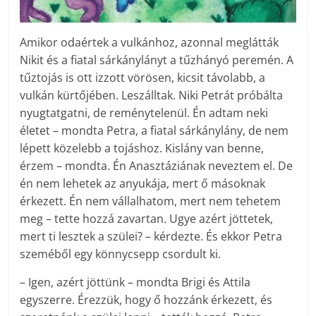
Amikor odaértek a vulkánhoz, azonnal meglátták
Nikit és a fiatal sárkánylányt a tűzhányó peremén. A
tűztojás is ott izzott vörösen, kicsit távolabb, a
vulkán kürtőjében. Leszálltak. Niki Petrát próbálta
nyugtatgatni, de reménytelenül. Én adtam neki
életet – mondta Petra, a fiatal sárkánylány, de nem
lépett közelebb a tojáshoz. Kislány van benne,
érzem – mondta. Én Anasztáziának neveztem el. De
én nem lehetek az anyukája, mert ő másoknak
érkezett. Én nem vállalhatom, mert nem tehetem
meg – tette hozzá zavartan. Ugye azért jöttetek,
mert ti lesztek a szülei? – kérdezte. És ekkor Petra
szeméből egy könnycsepp csordult ki.
– Igen, azért jöttünk – mondta Brigi és Attila
egyszerre. Érezzük, hogy ő hozzánk érkezett, és