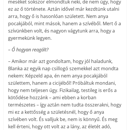
meséket sokszor elmondtuk neki, de nem úgy, hogy
ez az ő története. Aztán idővel már kezdtünk utalni
arra, hogy ő is hasonlóan született. Nem anya
pocakjából, mint mások, hanem a szívéből. Mert ő a
szívünkben volt, és nagyon vágytunk arra, hogy a
gyermekünk legyen.
– Ő hogyan reagált?
– Amikor már azt gondoltam, hogy jól haladunk,
Blanka az egyik nap csillogó szemekkel azt mondta
nekem: Képzeld apa, én nem anya pocakjából
születtem, hanem a cicijéből! Próbáltuk mondani,
hogy nem teljesen úgy. Fizikailag, testileg is erős a
kötődése hozzánk – ami ebben a korban
természetes – így aztán nem tudta összerakni, hogy
mi ez a kettősség a születésnél, hogy ő anya
szívében volt. És valljuk be, nem is könnyű. És meg
kell érteni, hogy ott volt az a lány, az életét adó,