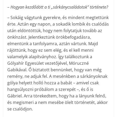
–
Hogyan kezdődött a ti „sárkánycsaládotok” története?
– Sokáig vágytunk gyerekre, és mindent megtettünk
érte. Aztán egy napon, a sokadik lombik és csalódás
után eldöntöttük, hogy nem folytatjuk tovább az
önkínzást. Jelentkeztünk örökbefogadásra,
elmentünk a tanfolyamra, aztán vártunk. Majd
rájöttünk, hogy ez sem elég, és el kell menni
valamelyik alapítványhoz. Így találkoztunk a
Gólyahír Egyesület vezetőjével, Móruczné
Gabikával. Ő biztatott bennünket, hogy van még
remény, ne adjuk fel. A mesénkben a sárkányoknak
gólya helyett holló hozza a babát – amivel csak
hangsúlyozni próbálom a szerepét –, és ő is
Gábriel. Arra törekedtem, hogy ha a lányunk felnő,
és megismeri a nem mesébe ölelt történetét, akkor
se csalódjon.