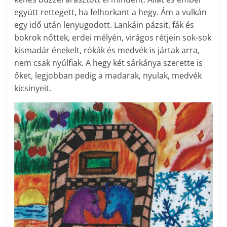
együtt rettegett, ha felhorkant a hegy. Ám a vulkán
egy idő után lenyugodott. Lankáin pázsit, fák és
bokrok nőttek, erdei mélyén, virágos rétjein sok-sok
kismadár énekelt, rókák és medvék is jártak arra,
nem csak nyúlfiak. A hegy két sárkánya szerette is
őket, legjobban pedig a madarak, nyulak, medvék
kicsinyeit.