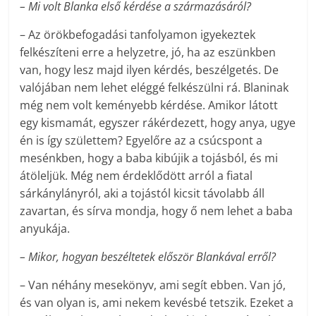
– Mi volt Blanka első kérdése a származásáról?
– Az örökbefogadási tanfolyamon igyekeztek
felkészíteni erre a helyzetre, jó, ha az eszünkben
van, hogy lesz majd ilyen kérdés, beszélgetés. De
valójában nem lehet eléggé felkészülni rá. Blaninak
még nem volt keményebb kérdése. Amikor látott
egy kismamát, egyszer rákérdezett, hogy anya, ugye
én is így születtem? Egyelőre az a csúcspont a
mesénkben, hogy a baba kibújik a tojásból, és mi
átöleljük. Még nem érdeklődött arról a fiatal
sárkánylányról, aki a tojástól kicsit távolabb áll
zavartan, és sírva mondja, hogy ő nem lehet a baba
anyukája.
– Mikor, hogyan beszéltetek először Blankával erről?
– Van néhány mesekönyv, ami segít ebben. Van jó,
és van olyan is, ami nekem kevésbé tetszik. Ezeket a