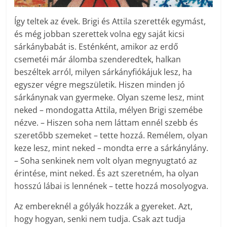
Így teltek az évek. Brigi és Attila szerették egymást,
és még jobban szerettek volna egy saját kicsi
sárkánybabát is. Esténként, amikor az erdő
csemetéi már álomba szenderedtek, halkan
beszéltek arról, milyen sárkányfiókájuk lesz, ha
egyszer végre megszületik. Hiszen minden jó
sárkánynak van gyermeke. Olyan szeme lesz, mint
neked – mondogatta Attila, mélyen Brigi szemébe
nézve. – Hiszen soha nem láttam ennél szebb és
szeretőbb szemeket – tette hozzá. Remélem, olyan
keze lesz, mint neked – mondta erre a sárkánylány.
– Soha senkinek nem volt olyan megnyugtató az
érintése, mint neked. És azt szeretném, ha olyan
hosszú lábai is lennének – tette hozzá mosolyogva.
Az embereknél a gólyák hozzák a gyereket. Azt,
hogy hogyan, senki nem tudja. Csak azt tudja