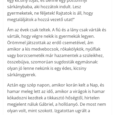
egy kicsiny tojás, és benne egy pöttömnyi
sárkánybaba, aki hozzátok indult. Lesz
gyermeketek, ne féljetek! Rajtatok is áll, hogy
megtaláljátok a hozzá vezető utat!”
Ám az évek csak teltek. A fiú és a lány csak várták és
várták, hogy végre nekik is gyermekük legyen.
Örömmel játszottak az erdő csemetéivel, ám
amikor a kis medvebocsok, rókakölykök, nyúlfiak
vagy borzcsemeték már hazamentek a szüleikhez,
összebújva, szomorúan sugdosták egymásnak:
olyan jó lenne nekünk is egy édes, kicsiny
sárkánygyerek.
Aztán egy szép napon, amikor korán kelt a Nap, és
hamar meleg lett az idő, amikor a virágok is hamar
kókadozni kezdtek a tikkasztó hőségtől, hirtelen
megjelent náluk Gábriel, a hollóanyó. De most nem
olyan volt, mint szokott. Izgatottan ugrált a