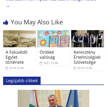
→
You May Also Like
A Faluvédő
Örökké
Keresztény
Egylet
valóság
Értelmiségiek
története
Szövetsége
2021.10.08.
2018.10.06.
2018.10.06.
Legújabb cikkek