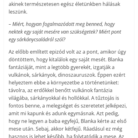
akinek természetesen egész életünkben hálásak
leszünk.
– Miért, hogyan fogalmazódott meg benned, hogy
nektek egy saját mesére van szükségetek? Miért pont
egy sárkánycsaládról szól?
Az előbb említett epizód volt az a pont, amikor úgy
döntöttem, hogy kitalálok egy saját mesét. Blanka
fantáziáját, mint a legtöbb gyerekét, izgatják a
vulkánok, sárkányok, dinoszauruszok. Éppen ezért
helyeztem ebbe a környezetbe a történetünket:
távolra, az erdőkkel benőtt vulkánok fantázia
világába, sárkányokkal és hollókkal. A tűztojás is
fontos benne, a melegséget és szeretetet jelképezi,
amit mi kapunk és adunk egymásnak. Azt pedig,
hogy ne legyen a baba egyfejű, Blanka kérte az első
mese után. Sebaj, akkor kétfejű. Ráadásul ez még
hasznos is lehet később, ha folytatódik a mese. Az