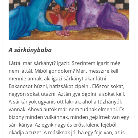
A sárkánybaba
Láttál már sárkányt? Igazit! Szerintem igazit még
nem láttál. Miből gondolom? Mert messzire kell
mennie annak, aki igazi sárkányt akar látni.
Bakancsot húzni, hátizsákot cipelni. Először sokat,
nagyon sokat utazni. Aztán gyalogolni is sokat kell.
A sárkányok ugyanis ott laknak, ahol a tűzhányók
vannak. Ahová autók már nem tudnak elmenni. És
bizony minden vulkánnak, minden gejzírnek van egy
sár- kánya. Az egyik nagy és erős, kilenc fejéből
okádja a tüzet. A másiknak jó, ha egy feje van, az is