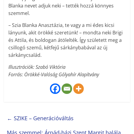
Blanka nevet adjuk neki – tették hozzá könnyes
szemmel.
– Szia Blanka Anasztázia, te vagy a mi édes kicsi
lányunk, akit örökké szeretünk! – mondta neki Brigi
és Attila, és boldogan átölelték. Így született meg a
csillogó szemű, kétfejű sárkánybabával az új
sárkánycsalád.
Illusztrációk: Szabó Viktória
Forrás: Örökké-Valóság Gólyahír Alapítvány
←
SZIKE – Generációváltás
Más szemmel: Árpád-házi Szent Margit halála