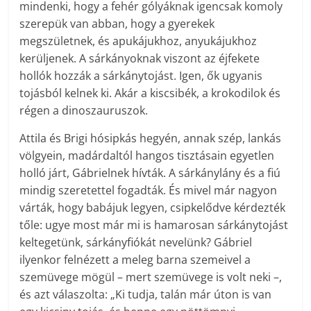
mindenki, hogy a fehér gólyáknak igencsak komoly
szerepük van abban, hogy a gyerekek
megszületnek, és apukájukhoz, anyukájukhoz
kerüljenek. A sárkányoknak viszont az éjfekete
hollók hozzák a sárkánytojást. Igen, ők ugyanis
tojásból kelnek ki. Akár a kiscsibék, a krokodilok és
régen a dinoszauruszok.
Attila és Brigi hósipkás hegyén, annak szép, lankás
völgyein, madárdaltól hangos tisztásain egyetlen
holló járt, Gábrielnek hívták. A sárkánylány és a fiú
mindig szeretettel fogadták. És mivel már nagyon
várták, hogy babájuk legyen, csipkelődve kérdezték
tőle: ugye most már mi is hamarosan sárkánytojást
keltegetünk, sárkányfiókát nevelünk? Gábriel
ilyenkor felnézett a meleg barna szemeivel a
szemüvege mögül – mert szemüvege is volt neki –,
és azt válaszolta: „Ki tudja, talán már úton is van