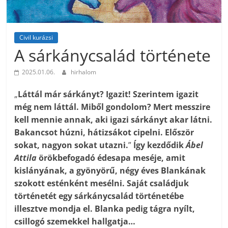
Civil kurázsi
A sárkánycsalád története
2025.01.06.
hirhalom
„
Láttál már sárkányt? Igazit! Szerintem igazit
még nem láttál. Miből gondolom? Mert messzire
kell mennie annak, aki igazi sárkányt akar látni.
Bakancsot húzni, hátizsákot cipelni. Először
sokat, nagyon sokat utazni.
”
Így kezdődik
Ábel
Attila
örökbefogadó édesapa meséje, amit
kislányának, a gyönyörű, négy éves Blankának
szokott esténként mesélni. Saját családjuk
történetét egy sárkánycsalád történetébe
illesztve mondja el. Blanka pedig tágra nyílt,
csillogó szemekkel hallgatja…