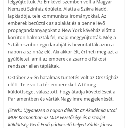
felgyújtottuk. Az Emkével szemben volt a Magyar
Nemzeti Színház épülete. Alatta a Szikra kiadó,
lapkiadója, tele kommunista irományokkal. Az
emberek bezúzták az ablakát és a benne lévő
propagandaanyagokat a New York kávéház előtt a
körúton halmozták fel, majd meggyújtották. Még a
Sztálin szobor egy darabját is bevontatták azon a
napon a színház elé. Aki akkor élt, értheti meg azt a
gyűlöletet, amit az emberek a zsarnoki Rákosi
rendszer ellen tápláltak.
Október 25-én hatalmas tüntetés volt az Országház
előtt. Tele volt a tér emberekkel. A tömeg
küldöttséget választott, hogy átadja követeléseit a
Parlamentben és várták Nagy Imre megjelenését.
(Szerk.: Ugyanezen a napon délelőtt az Akadémia utcai
MDP Központban az MDP vezetősége és a szovjet
küldöttség Gerő Ernő pártvezető helyett Kádár Jánost