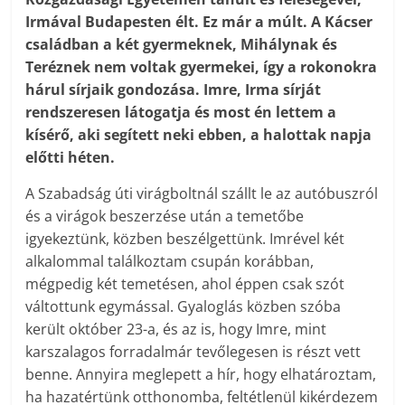
Irmával Budapesten élt. Ez már a múlt. A Kácser
családban a két gyermeknek, Mihálynak és
Teréznek nem voltak gyermekei, így a rokonokra
hárul sírjaik gondozása. Imre, Irma sírját
rendszeresen látogatja és most én lettem a
kísérő, aki segített neki ebben, a halottak napja
előtti héten.
A Szabadság úti virágboltnál szállt le az autóbuszról
és a virágok beszerzése után a temetőbe
igyekeztünk, közben beszélgettünk. Imrével két
alkalommal találkoztam csupán korábban,
mégpedig két temetésen, ahol éppen csak szót
váltottunk egymással. Gyaloglás közben szóba
került október 23-a, és az is, hogy Imre, mint
karszalagos forradalmár tevőlegesen is részt vett
benne. Annyira meglepett a hír, hogy elhatároztam,
ha hazatértünk otthonomba, feltétlenül kikérdezem