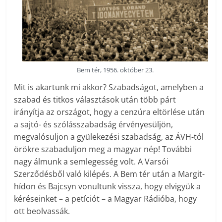
Bem tér, 1956. október 23.
Mit is akartunk mi akkor? Szabadságot, amelyben a
szabad és titkos választások után több párt
irányítja az országot, hogy a cenzúra eltörlése után
a sajtó- és szólásszabadság érvényesüljön,
megvalósuljon a gyülekezési szabadság, az ÁVH-tól
örökre szabaduljon meg a magyar nép! További
nagy álmunk a semlegesség volt. A Varsói
Szerződésből való kilépés. A Bem tér után a Margit-
hídon és Bajcsyn vonultunk vissza, hogy elvigyük a
kéréseinket – a petíciót – a Magyar Rádióba, hogy
ott beolvassák.