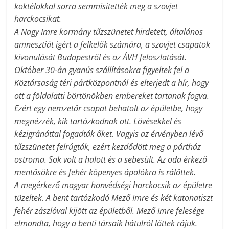
koktélokkal sorra semmisítették meg a szovjet
harckocsikat.
A Nagy Imre kormány tűzszünetet hirdetett, általános
amnesztiát ígért a felkelők számára, a szovjet csapatok
kivonulását Budapestről és az ÁVH feloszlatását.
Október 30-án gyanús szállításokra figyeltek fel a
Köztársaság téri pártközpontnál és elterjedt a hír, hogy
ott a földalatti börtönökben embereket tartanak fogva.
Ezért egy nemzetőr csapat behatolt az épületbe, hogy
megnézzék, kik tartózkodnak ott. Lövésekkel és
kézigránáttal fogadták őket. Vagyis az érvényben lévő
tűzszünetet felrúgták, ezért kezdődött meg a pártház
ostroma. Sok volt a halott és a sebesült. Az oda érkező
mentősökre és fehér köpenyes ápolókra is rálőttek.
A megérkező magyar honvédségi harckocsik az épületre
tüzeltek. A bent tartózkodó Mező Imre és két katonatiszt
fehér zászlóval kijött az épületből. Mező Imre felesége
elmondta, hogy a benti társaik hátulról lőttek rájuk.