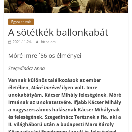
Egyszer volt
A sötétkék ballonkabát
2021.11.24.
hirhalom
Móré Imre ´56-os élményei
Szegedinácz Anna
Vannak különös találkozások az ember
életében,
Móré Imrével
ilyen volt. Imre
unokabátyám, Kácser Mihály feleségének, Móré
Irmának az unokatestvére. Ifjabb Kácser Mihály
a nagyszerszámos halásznak Kácser Mihálynak
és feleségének, Szegedinácz Teréznek a fia, aki a
II. világháború után a budapesti Marx Károly
Közgazdasági Egyetemen tanult és feleségével,