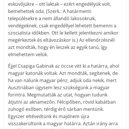
esküvőjükre – ott laktak – ezért engedélyük volt,
bemehettek oda. (Szerk.: A határmenti
településekre a nem állandó lakosoknak,
vendégeknek, csak engedéllyel lehetett bemenni a
szocialista időkben. Ott le kellett jelentkezni amikor
megérkeztek és eltávozáskor is.) Az ellenőrzésnél
azt mondták, hogy én leszek az egyik tanú, így
elmehettem velük.
Éjjel Csapiga Gabinak az öccse vitt ki a határra, ahol
magyar katonák voltak. Azt mondták, segítenek, de
ha van nálunk magyar pénz, adjuk oda nekik, mert
Ausztriában úgysem lesz szükségünk a magyar
forintra. Megmutatták az utat, hogyan tudunk
átjutni az aknamezőn. Félcipőben, rövid kabátban
zuhogó esőben, térdig érő sárban mentünk.
Egyszer eltévedtünk és majdnem újra
visszakerültünk a magyar határra. Aztán irány arra