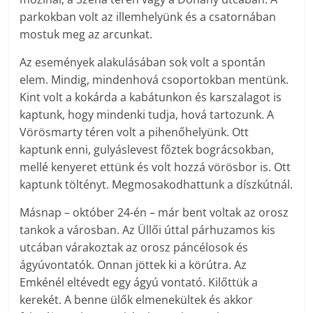
parkokban volt az illemhelyünk és a csatornában
mostuk meg az arcunkat.
Az események alakulásában sok volt a spontán
elem. Mindig, mindenhová csoportokban mentünk.
Kint volt a kokárda a kabátunkon és karszalagot is
kaptunk, hogy mindenki tudja, hová tartozunk. A
Vörösmarty téren volt a pihenőhelyünk. Ott
kaptunk enni, gulyáslevest főztek bográcsokban,
mellé kenyeret ettünk és volt hozzá vörösbor is. Ott
kaptunk töltényt. Megmosakodhattunk a díszkútnál.
Másnap – október 24-én – már bent voltak az orosz
tankok a városban. Az Üllői úttal párhuzamos kis
utcában várakoztak az orosz páncélosok és
ágyúvontatók. Onnan jöttek ki a körútra. Az
Emkénél eltévedt egy ágyú vontató. Kilőttük a
kerekét. A benne ülők elmenekültek és akkor