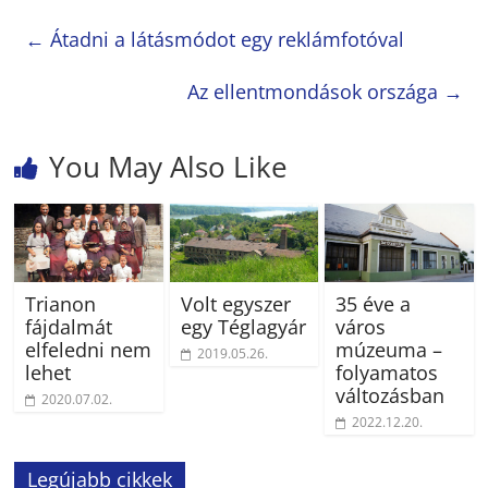
←
Átadni a látásmódot egy reklámfotóval
Az ellentmondások országa
→
You May Also Like
Trianon
Volt egyszer
35 éve a
fájdalmát
egy Téglagyár
város
elfeledni nem
múzeuma –
2019.05.26.
lehet
folyamatos
változásban
2020.07.02.
2022.12.20.
Legújabb cikkek