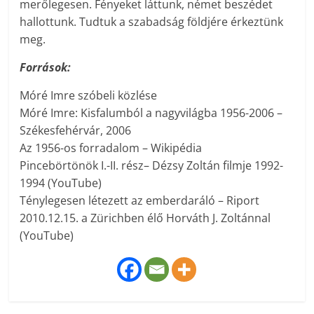
merőlegesen. Fényeket láttunk, német beszédet
hallottunk. Tudtuk a szabadság földjére érkeztünk
meg.
Források:
Móré Imre szóbeli közlése
Móré Imre: Kisfalumból a nagyvilágba 1956-2006 –
Székesfehérvár, 2006
Az 1956-os forradalom – Wikipédia
Pincebörtönök I.-II. rész– Dézsy Zoltán filmje 1992-
1994 (YouTube)
Ténylegesen létezett az emberdaráló – Riport
2010.12.15. a Zürichben élő Horváth J. Zoltánnal
(YouTube)