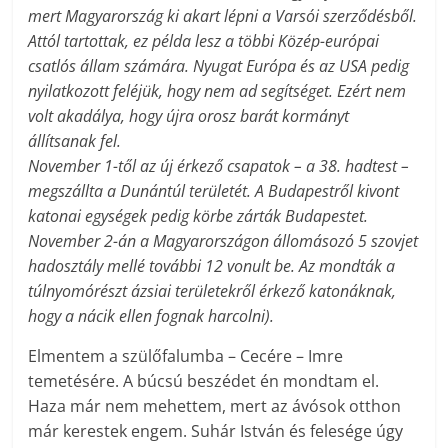
mert Magyarország ki akart lépni a Varsói szerződésből.
Attól tartottak, ez példa lesz a többi Közép-európai
csatlós állam számára. Nyugat Európa és az USA pedig
nyilatkozott feléjük, hogy nem ad segítséget. Ezért nem
volt akadálya, hogy újra orosz barát kormányt
állítsanak fel.
November 1-től az új érkező csapatok – a 38. hadtest –
megszállta a Dunántúl területét. A Budapestről kivont
katonai egységek pedig körbe zárták Budapestet.
November 2-án a Magyarországon állomásozó 5 szovjet
hadosztály mellé további 12 vonult be. Az mondták a
túlnyomórészt ázsiai területekről érkező katonáknak,
hogy a nácik ellen fognak harcolni).
Elmentem a szülőfalumba – Cecére – Imre
temetésére. A búcsú beszédet én mondtam el.
Haza már nem mehettem, mert az ávósok otthon
már kerestek engem. Suhár István és felesége úgy