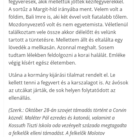
fegyveresek, akik mellettük jöttek kézifegyverekkel.
A sortűz a Margit-híd irányába ment. Velem volt a
földim, Bali Imre is, aki két évvel volt fiatalabb tőlem.
Mozdonyvezető volt és nem egyetemista. Véletlenül
találkoztam vele össze akkor délelőtt és velünk
tartott a tüntetésre. Mellettem állt és eltalálta egy
lövedék a mellkasán. Azonnal meghalt. Sosem
tudtam lélekben feldolgozni a korai halálát. Emléke
végig kísért egész életemben.
Utána a kormány kijárási tilalmat rendelt el. Le
kellett tenni a fegyvert és a karszalagot is. Az ávósok
az utcákat járták, de sok helyen folytatódott az
ellenállás.
(Szerk.: Október 28-án szovjet támadás történt a Corvin
köznél. Maléter Pál ezredes és katonái, valamint a
Kossuth Tiszti Iskola oda vezényelt százada megtagadta
a felkelők elleni támadást. A felkelők Molotov