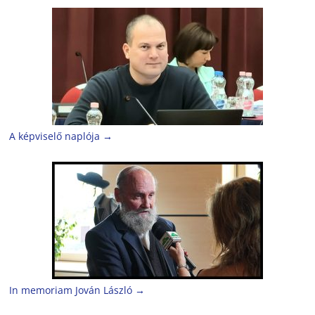
A képviselő naplója
→
In memoriam Jován László
→