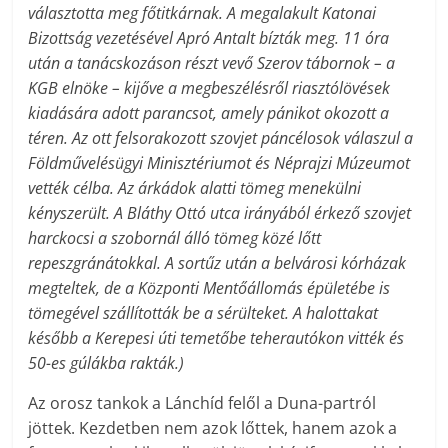
választotta meg főtitkárnak. A megalakult Katonai
Bizottság vezetésével Apró Antalt bízták meg. 11 óra
után a tanácskozáson részt vevő Szerov tábornok – a
KGB elnöke – kijőve a megbeszélésről riasztólövések
kiadására adott parancsot, amely pánikot okozott a
téren. Az ott felsorakozott szovjet páncélosok válaszul a
Földművelésügyi Minisztériumot és Néprajzi Múzeumot
vették célba. Az árkádok alatti tömeg menekülni
kényszerült. A Bláthy Ottó utca irányából érkező szovjet
harckocsi a szobornál álló tömeg közé lőtt
repeszgránátokkal. A sortűz után a belvárosi kórházak
megteltek, de a Központi Mentőállomás épületébe is
tömegével szállították be a sérülteket. A halottakat
később a Kerepesi úti temetőbe teherautókon vitték és
50-es gúlákba rakták.)
Az orosz tankok a Lánchíd felől a Duna-partról
jöttek. Kezdetben nem azok lőttek, hanem azok a