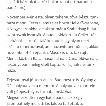
családi házunkat, a kék ballonkabát ottmaradt a
padláson.)
November 4-én este, olyan teherautóval készültünk
haza menni Cecére, ami tejet hozott fel a fővárosba,
a Nagycsarnokba, de akkor már a Szabadság hidat
az oroszok lezárták. A budai oldalon – a Gellért tér
sarkánál – sikerült találkoznunk egy olyan tejet
szállító teherautóval, ami hazavitt bennünket, akkor
november 4-én éjszaka. Mások is utaztak rajta.
Menet közben Rácalmáson almát, Dunaföldvárnál a
laktanyában meleg ételt kaptunk. Hajnalra értünk
haza.
Tejesautóval jöttem vissza Budapestre is. Gyalog a
Déli pályaudvarra mentem. A pályaudvar már tele
volt géppisztolyos karhatalmistákkal.
Megismerkedtem egy fiatal párral, akik egy
Szombathely melletti kis faluba tartottak az