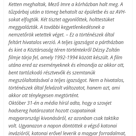
Ketten meghaltak, Mező Imre a kórházban halt meg. A
tűzpárbaj után a tömeg behatolt az épületbe és az AVH-
sokat elfogták. Két tisztet agyonlőttek, holttestüket
meggyalázták. A további kegyetlenkedésnek a
nemzetőrök vetettek véget. – Ez a történészek által
feltárt hivatalos verzió. A teljes igazságot a pártházban
és kint a Köztársaság téren történtekről Dézsy Zoltán
filmje tárja fel, amely 1992-1994 között készült. A film
utána ered az eseményeknek és elmondja az akkor ott,
bent tartózkodó résztvevők és szemtanúk
megszólaltatásával a teljes igazságot. Nem a hivatalos,
történészek által felvázolt változatot, hanem azt, ami
akkor ott ténylegesen megtörtént.
Október 31-én a média hírül adta, hogy a szovjet
hadsereg határozatot hozott csapatainak
magyarországi kivonásáról, ez azonban csak taktika
volt. Ugyanazon a napon döntöttek a végső katonai
invázióról, katonai erővel leverik a magyar forradalmat,