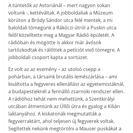
A tüntetők az Astoriánál – mert nagyon sokan
voltunk -, kettéváltak. A jobboldaliak a Múzeum
körúton a Bródy Sándor utca felé mentek, a mi
baloldali tömegünk a Rákóczi útról a Puskin utca
felől közelítette meg a Magyar Rádió épületét. A
rádióban és mögötte is akkor már ávósok
tartózkodtak és rálőttek a petíciót vivő tömegre. A
jobboldali csoport kapta a sortüzet.
Ez volt az az esemény – az utolsó csepp a
pohárban, a társaink brutális lemészárlása – ami
kiváltotta a fegyveres ellenállást az egyetemistáknál,
a budapestieknél a fennálló zsarnoki rendszer ellen.
A rádióhoz tehát nem mehettünk, a Szentkirályi
utcában átmentünk az Üllői útra és gyalog a Kilián
laktanyához. A kiskatonák megmutatták a
fegyverraktárt, ahol teljesen új fegyverek voltak.
Segítettek nekünk megtörölni a Mauser puskákat a