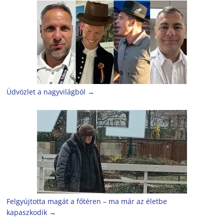
Üdvözlet a nagyvilágból
→
Felgyújtotta magát a főtéren – ma már az életbe
kapaszkodik
→