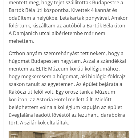
mentett meg, hogy tejet szállítottak Budapestre a
Bartók Béla úti központba. Kivettek 4 kannát és
odaültem a helyükbe. Letakartak ponyvával. Amikor
fölértünk, kiszálltam az autóból a Bartók Béla úton.
A Damjanich utcai albérletembe már nem
mehettem.
Otthon anyám szemrehányást tett nekem, hogy a
húgomat Budapesten hagytam. Azzal a szándékkal
mentem az ELTE Múzeum körúti kollégiumához,
hogy megkeresem a húgomat, aki biológia-földrajz
szakon tanult az egyetemen. Az épület bejárata a
Rákóczi út felől volt. Egy orosz tank a Múzeum
körúton, az Astoria Hotel mellett állt. Mielőtt
beléphettem volna a kollégium kapuján az épület
üvegfalára leadott lövéstől az lezuhant, darabokra
tört. A szilánkok eltaláltak.