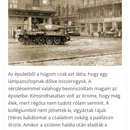
Az épületből a húgom csak azt látta, hogy egy
lámpaoszlopnak dőlve összerogyok. A
sérüléseimmel valahogy bevonszoltam magam az
épületbe. Kimondhatatlan volt az öröme, hogy még
élek, mert régóta nem tudott rólam semmit. A
kollégiumból nem jöhettek ki, vigyáztak rájuk.
(Véres kabátomat a családom sokáig a padláson
őrizte. Amikor a szüleim halála után eladták a