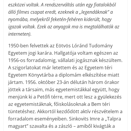
eszközei voltak. A rendszerváltás után egy fiatalokból
álló filmes csapat eredt, ezeknek a „legendáknak” a
nyomába, melyekről feketén-fehéren kiderült, hogy
igazak voltak. Ezek az anyagok ma is megtalálhatók az
interneten).
1950-ben felvettek az Eötvös Lóránd Tudomány
Egyetem jogi karára. Hallgatója voltam egészen az
1956-os forradalomig, vállalati jogásznak készültem.
A szigorlatokat már letettem és az Egyetem téri
Egyetem Könyvtárba a diplomám elkészítése miatt
jártam. 1956. október 23-án délután három órakor
jöttek a társaim, más egyetemistákkal együtt, hogy
menjünk ki a Petőfi térre, mert ott lesz a gyülekezés
az egyetemistáknak, főiskolásoknak a Bem téri
tüntetéshez. Akkortól kezdődött aktív részvételem a
forradalom eseményeiben. Sinkovits Imre a „Talpra
magyart” szavalta és a zászló – amiből kivágták a