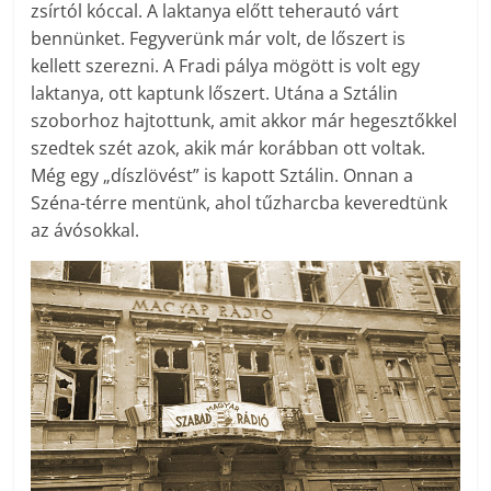
zsírtól kóccal. A laktanya előtt teherautó várt
bennünket. Fegyverünk már volt, de lőszert is
kellett szerezni. A Fradi pálya mögött is volt egy
laktanya, ott kaptunk lőszert. Utána a Sztálin
szoborhoz hajtottunk, amit akkor már hegesztőkkel
szedtek szét azok, akik már korábban ott voltak.
Még egy „díszlövést” is kapott Sztálin. Onnan a
Széna-térre mentünk, ahol tűzharcba keveredtünk
az ávósokkal.