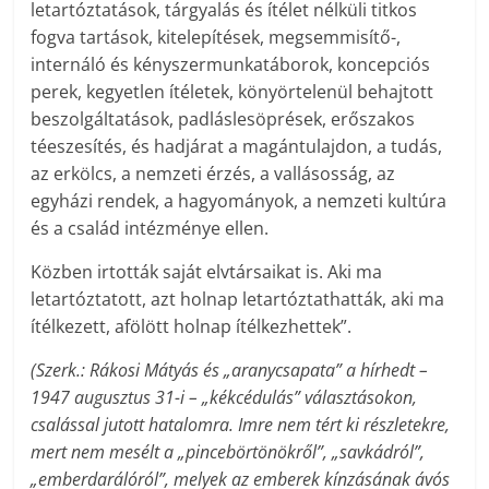
letartóztatások, tárgyalás és ítélet nélküli titkos
fogva tartások, kitelepítések, megsemmisítő-,
internáló és kényszermunkatáborok, koncepciós
perek, kegyetlen ítéletek, könyörtelenül behajtott
beszolgáltatások, padláslesöprések, erőszakos
téeszesítés, és hadjárat a magántulajdon, a tudás,
az erkölcs, a nemzeti érzés, a vallásosság, az
egyházi rendek, a hagyományok, a nemzeti kultúra
és a család intézménye ellen.
Közben irtották saját elvtársaikat is. Aki ma
letartóztatott, azt holnap letartóztathatták, aki ma
ítélkezett, afölött holnap ítélkezhettek”.
(Szerk.: Rákosi Mátyás és „aranycsapata” a hírhedt –
1947 augusztus 31-i – „kékcédulás” választásokon,
csalással jutott hatalomra. Imre nem tért ki részletekre,
mert nem mesélt a „pincebörtönökről”, „savkádról”,
„emberdarálóról”, melyek az emberek kínzásának ávós