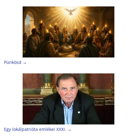
Pünkösd
→
Egy lokálpatrióta emlékei XXXI.
→