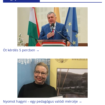
Öt kérdés 5 percben
→
Nyomot hagyni – egy pedagógus valódi mércéje
→