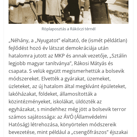
Röplaposztás a Rákóczi térnél
„Néhány, a „Nyugatot” elaltató, de (ismét példátlan)
fejlődést hozó év látszat demokráciája után
hatalomra jutott az MKP és annak vezetője, „Sztálin
legjobb magyar tanítványa”, Rákosi Mátyás és
csapata. S velük együtt megismerhettük a bolsevik
módszereket. Elvették a gyárakat, üzemeket,
üzleteket, az új hatalom által megkívánt épületeket,
lakóházakat, földeket, államosították a
közintézményeket, iskolákat, üldözték az
egyházakat, s mindehhez még jött a bolsevik terror
számos sajátossága: az ÁVÓ (Államvédelmi
Hatóság) létrehozása, könyörtelen módszereik
bevezetése, mint például a „csengőfrászos” éjszakai