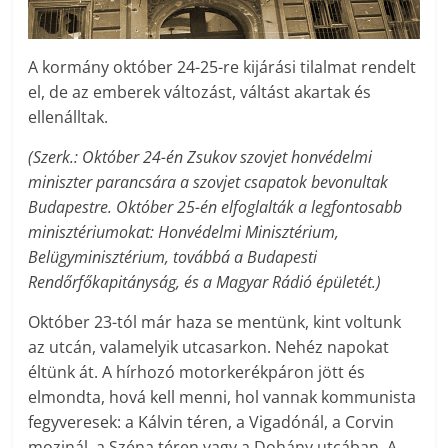
A kormány október 24-25-re kijárási tilalmat rendelt
el, de az emberek változást, váltást akartak és
ellenálltak.
(Szerk.: Október 24-én Zsukov szovjet honvédelmi
miniszter parancsára a szovjet csapatok bevonultak
Budapestre. Október 25-én elfoglalták a legfontosabb
minisztériumokat: Honvédelmi Minisztérium,
Belügyminisztérium, továbbá a Budapesti
Rendőrfőkapitányság, és a Magyar Rádió épületét.)
Október 23-tól már haza se mentünk, kint voltunk
az utcán, valamelyik utcasarkon. Nehéz napokat
éltünk át. A hírhozó motorkerékpáron jött és
elmondta, hová kell menni, hol vannak kommunista
fegyveresek: a Kálvin téren, a Vigadónál, a Corvin
mozinál, a Széna téren vagy a Dohány utcában. A