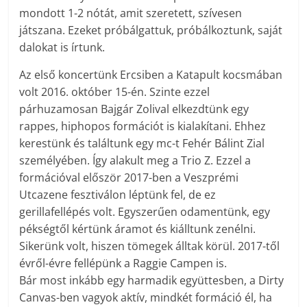
mondott 1-2 nótát, amit szeretett, szívesen
játszana. Ezeket próbálgattuk, próbálkoztunk, saját
dalokat is írtunk.
Az első koncertünk Ercsiben a Katapult kocsmában
volt 2016. október 15-én. Szinte ezzel
párhuzamosan Bajgár Zolival elkezdtünk egy
rappes, hiphopos formációt is kialakítani. Ehhez
kerestünk és találtunk egy mc-t Fehér Bálint Zial
személyében. Így alakult meg a Trio Z. Ezzel a
formációval először 2017-ben a Veszprémi
Utcazene fesztiválon léptünk fel, de ez
gerillafellépés volt. Egyszerűen odamentünk, egy
pékségtől kértünk áramot és kiálltunk zenélni.
Sikerünk volt, hiszen tömegek álltak körül. 2017-től
évről-évre fellépünk a Raggie Campen is.
Bár most inkább egy harmadik együttesben, a Dirty
Canvas-ben vagyok aktív, mindkét formáció él, ha