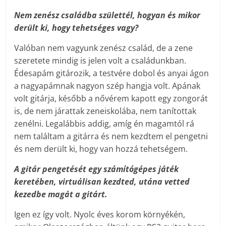
Nem zenész családba születtél, hogyan és mikor
derült ki, hogy tehetséges vagy?
Valóban nem vagyunk zenész család, de a zene
szeretete mindig is jelen volt a családunkban.
Édesapám gitározik, a testvére dobol és anyai ágon
a nagyapámnak nagyon szép hangja volt. Apának
volt gitárja, később a nővérem kapott egy zongorát
is, de nem járattak zeneiskolába, nem tanítottak
zenélni. Legalábbis addig, amíg én magamtól rá
nem találtam a gitárra és nem kezdtem el pengetni
és nem derült ki, hogy van hozzá tehetségem.
A gitár pengetését egy számítógépes játék
keretében, virtuálisan kezdted, utána vetted
kezedbe magát a gitárt.
Igen ez így volt. Nyolc éves korom környékén,