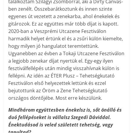
találkoztam Szilágyi Zsomborral, aki a Dirty Canvas-
ben zenélt. Összebarátkoztunk és innen szinte
egyenes út vezetett a zenekarba, ahol énekelek és
gitározok. Ez az együttes már több díjat is kapott.
2020-ban a Veszprémi Utcazene Fesztiválon
harmadik helyet értünk el és a zsűri külön kiemelte,
hogy milyen jó hangulatot teremtettünk.
Ugyanebben az évben a Tokaji Utcazene Fesztiválon
a legjobb zenekar díjat nyertük el. Egy-egy ilyen
fesztiválfellépés után mindig visszahívnak külön is
fellépni. Az idén az ÉTER Plusz – Tehetségkutató
Fesztiválon első helyezettek lettünk és ezzel
bejutottunk az Öröm a Zene Tehetségkutató
országos döntőjébe. Most erre készülünk.
Mindhárom együttesben énekelsz is, sőt önálló és
duó fellépéseket is vállalsz Szegedi Dáviddal.
Énektudásod is veled született tehetség, vagy
tanultad?