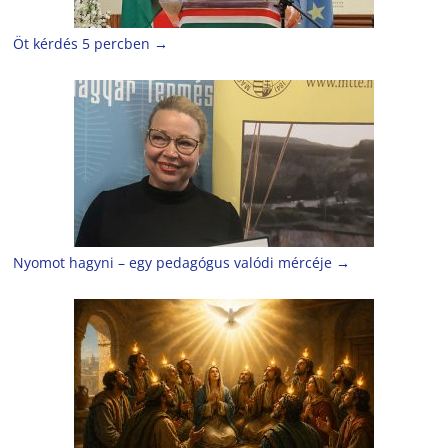
Öt kérdés 5 percben
→
Nyomot hagyni – egy pedagógus valódi mércéje
→