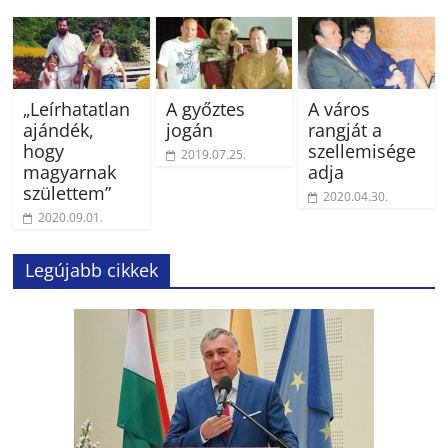
„Leírhatatlan
A győztes
A város
ajándék,
jogán
rangját a
hogy
szellemisége
2019.07.25.
magyarnak
adja
születtem”
2020.04.30.
2020.09.01.
Legújabb cikkek