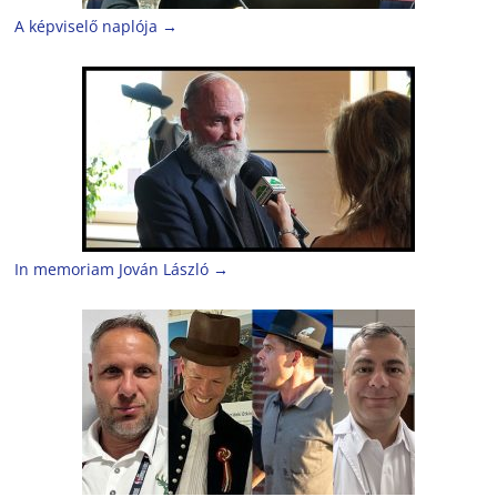
A képviselő naplója
→
In memoriam Jován László
→