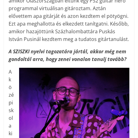
amikor Olaszországban éltünk egy PS2 guitar hero
programmal virtuálisan gitároztam. Aztán
elővettem apa gitárját és azon kezdtem el pötyögni.
Ezt apa meghallotta és elkezdett tanítgatni. Később,
amikor hazajöttünk Százhalombattára Puskás
István Pusinál kezdtem meg a tudatos gitártanulást.
A SZISZKI nyelvi tagozatára jártál, akkor még nem
gondoltál arra, hogy zenei vonalon tanulj tovább?
A
k
ö
zé
pi
sk
ol
a
ki