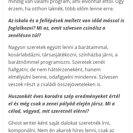
mindig van valami program, ami elvonhat ettől. Úgy
érzem, ha otthon laknék, több időm lenne erre.
Az iskola és a fellépések mellett van időd mással is
foglalkozni? Mi az, amit szívesen csinálsz a
zenélésen túl?
Nagyon szeretek együtt lenni a barátaimmal,
kosárlabdázni, társasjátékozni, színházba járni, a
barátnőmmel programozni. Szeretek zenét
hallgatni, de nem háttérzeneként, hanem
elmélyülni benne, odafigyelni mindenre. Szívesen
veszek részt a családi összejöveteleken is.
Huszonkét éves korodra szép eredményeket értél
el és még csak a zenei pályád elején jársz. Mi a
célod, vágyad, mit szeretnél elérni?
Ghost writer-ként saját dalokat szeretnék írni,
komponálni. Nem én akarok híres lenni, csak az