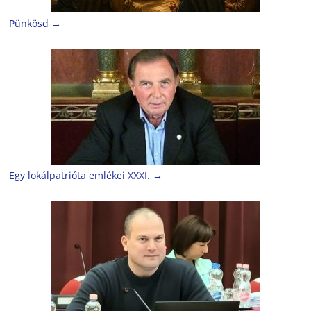
Pünkösd
→
Egy lokálpatrióta emlékei XXXI.
→