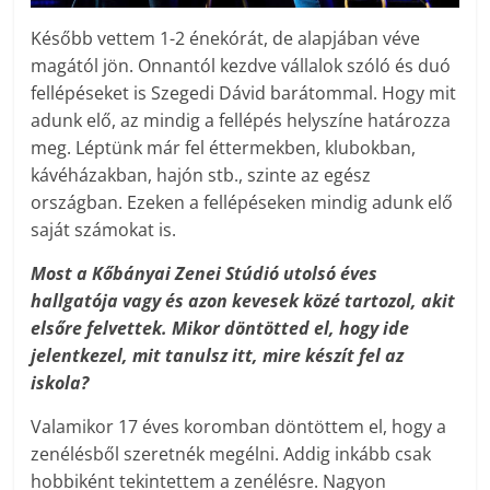
Később vettem 1-2 énekórát, de alapjában véve
magától jön. Onnantól kezdve vállalok szóló és duó
fellépéseket is Szegedi Dávid barátommal. Hogy mit
adunk elő, az mindig a fellépés helyszíne határozza
meg. Léptünk már fel éttermekben, klubokban,
kávéházakban, hajón stb., szinte az egész
országban. Ezeken a fellépéseken mindig adunk elő
saját számokat is.
Most a Kőbányai Zenei Stúdió utolsó éves
hallgatója vagy és azon kevesek közé tartozol, akit
elsőre felvettek. Mikor döntötted el, hogy ide
jelentkezel, mit tanulsz itt, mire készít fel az
iskola?
Valamikor 17 éves koromban döntöttem el, hogy a
zenélésből szeretnék megélni. Addig inkább csak
hobbiként tekintettem a zenélésre. Nagyon