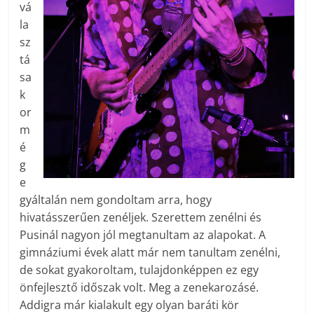
vá
la
sz
tá
sa
k
or
m
é
g
e
gyáltalán nem gondoltam arra, hogy
hivatásszerűen zenéljek. Szerettem zenélni és
Pusinál nagyon jól megtanultam az alapokat. A
gimnáziumi évek alatt már nem tanultam zenélni,
de sokat gyakoroltam, tulajdonképpen ez egy
önfejlesztő időszak volt. Meg a zenekarozásé.
Addigra már kialakult egy olyan baráti kör