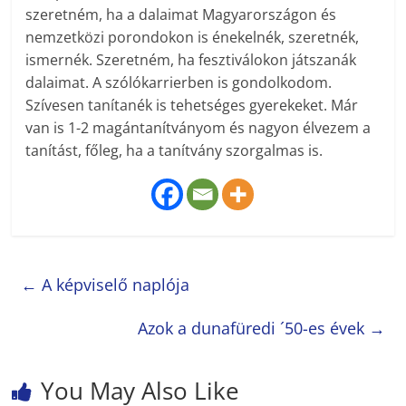
szeretném, ha a dalaimat Magyarországon és
nemzetközi porondokon is énekelnék, szeretnék,
ismernék. Szeretném, ha fesztiválokon játszanák
dalaimat. A szólókarrierben is gondolkodom.
Szívesen tanítanék is tehetséges gyerekeket. Már
van is 1-2 magántanítványom és nagyon élvezem a
tanítást, főleg, ha a tanítvány szorgalmas is.
←
A képviselő naplója
Azok a dunafüredi ´50-es évek
→
You May Also Like