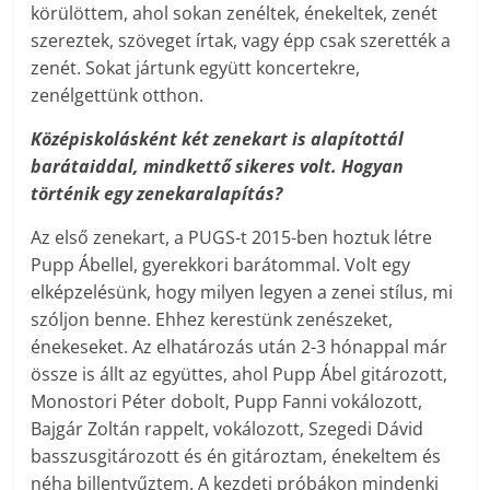
körülöttem, ahol sokan zenéltek, énekeltek, zenét
szereztek, szöveget írtak, vagy épp csak szerették a
zenét. Sokat jártunk együtt koncertekre,
zenélgettünk otthon.
Középiskolásként két zenekart is alapítottál
barátaiddal, mindkettő sikeres volt. Hogyan
történik egy zenekaralapítás?
Az első zenekart, a PUGS-t 2015-ben hoztuk létre
Pupp Ábellel, gyerekkori barátommal. Volt egy
elképzelésünk, hogy milyen legyen a zenei stílus, mi
szóljon benne. Ehhez kerestünk zenészeket,
énekeseket. Az elhatározás után 2-3 hónappal már
össze is állt az együttes, ahol Pupp Ábel gitározott,
Monostori Péter dobolt, Pupp Fanni vokálozott,
Bajgár Zoltán rappelt, vokálozott, Szegedi Dávid
basszusgitározott és én gitároztam, énekeltem és
néha billentyűztem. A kezdeti próbákon mindenki