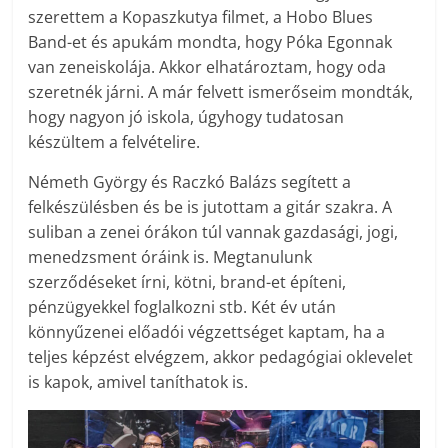
szerettem a Kopaszkutya filmet, a Hobo Blues
Band-et és apukám mondta, hogy Póka Egonnak
van zeneiskolája. Akkor elhatároztam, hogy oda
szeretnék járni. A már felvett ismerőseim mondták,
hogy nagyon jó iskola, úgyhogy tudatosan
készültem a felvételire.
Németh György és Raczkó Balázs segített a
felkészülésben és be is jutottam a gitár szakra. A
suliban a zenei órákon túl vannak gazdasági, jogi,
menedzsment óráink is. Megtanulunk
szerződéseket írni, kötni, brand-et építeni,
pénzügyekkel foglalkozni stb. Két év után
könnyűzenei előadói végzettséget kaptam, ha a
teljes képzést elvégzem, akkor pedagógiai oklevelet
is kapok, amivel taníthatok is.