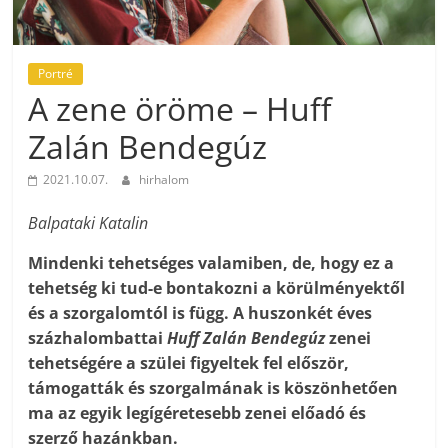
Portré
A zene öröme – Huff
Zalán Bendegúz
2021.10.07.
hirhalom
Balpataki Katalin
Mindenki tehetséges valamiben, de, hogy ez a
tehetség ki tud-e bontakozni a körülményektől
és a szorgalomtól is függ. A huszonkét éves
százhalombattai
Huff Zalán Bendegúz
zenei
tehetségére a szülei figyeltek fel először,
támogatták és szorgalmának is köszönhetően
ma az egyik legígéretesebb zenei előadó és
szerző hazánkban.