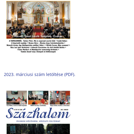
2023. márciusi szám letöltése (PDF).