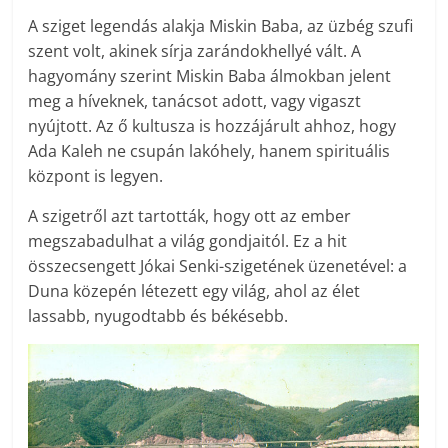
A sziget legendás alakja Miskin Baba, az üzbég szufi
szent volt, akinek sírja zarándokhellyé vált. A
hagyomány szerint Miskin Baba álmokban jelent
meg a híveknek, tanácsot adott, vagy vigaszt
nyújtott. Az ő kultusza is hozzájárult ahhoz, hogy
Ada Kaleh ne csupán lakóhely, hanem spirituális
központ is legyen.
A szigetről azt tartották, hogy ott az ember
megszabadulhat a világ gondjaitól. Ez a hit
összecsengett Jókai Senki-szigetének üzenetével: a
Duna közepén létezett egy világ, ahol az élet
lassabb, nyugodtabb és békésebb.