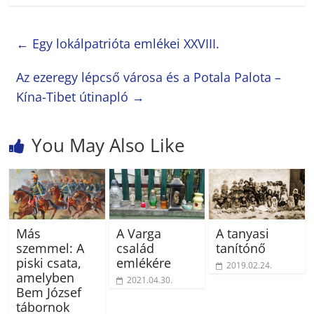
←
Egy lokálpatrióta emlékei XXVIII.
Az ezeregy lépcső városa és a Potala Palota –
Kína-Tibet útinapló
→
You May Also Like
Más
A Varga
A tanyasi
szemmel: A
család
tanítónő
piski csata,
emlékére
2019.02.24.
amelyben
2021.04.30.
Bem József
tábornok