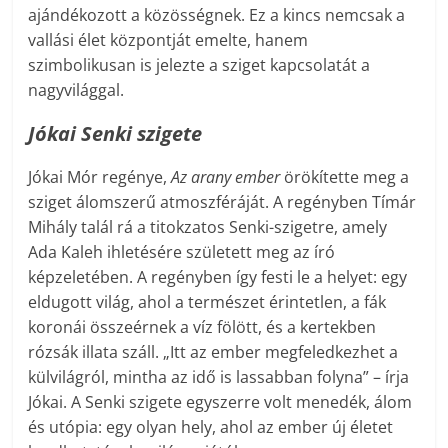
ajándékozott a közösségnek. Ez a kincs nemcsak a
vallási élet központját emelte, hanem
szimbolikusan is jelezte a sziget kapcsolatát a
nagyvilággal.
Jókai Senki szigete
Jókai Mór regénye,
Az arany ember
örökítette meg a
sziget álomszerű atmoszféráját. A regényben Tímár
Mihály talál rá a titokzatos Senki-szigetre, amely
Ada Kaleh ihletésére született meg az író
képzeletében. A regényben így festi le a helyet: egy
eldugott világ, ahol a természet érintetlen, a fák
koronái összeérnek a víz fölött, és a kertekben
rózsák illata száll. „Itt az ember megfeledkezhet a
külvilágról, mintha az idő is lassabban folyna” – írja
Jókai. A Senki szigete egyszerre volt menedék, álom
és utópia: egy olyan hely, ahol az ember új életet