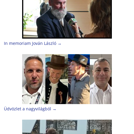
In memoriam Jován László
→
Üdvözlet a nagyvilágból
→