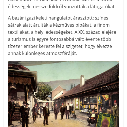
édességek messze földről vonzották a látogatókat.
A bazár igazi keleti hangulatot árasztott: színes
sátrak alatt árulták a kézműves pipákat, a finom
textíliákat, a helyi édességeket. A XX. század elejére
a turizmus is egyre fontosabbá vált: évente több
tízezer ember kereste fel a szigetet, hogy élvezze
annak különleges atmoszféráját.