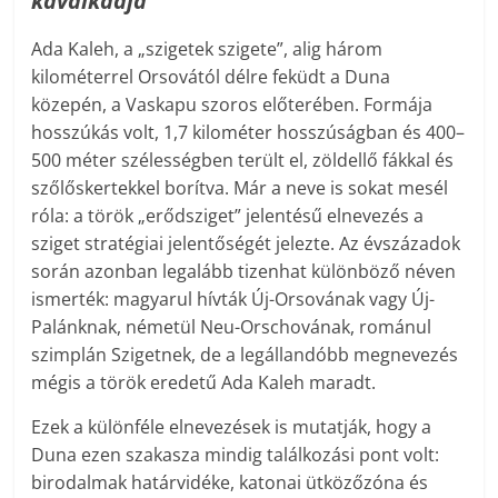
kavalkádja
Ada Kaleh, a „szigetek szigete”, alig három
kilométerrel Orsovától délre feküdt a Duna
közepén, a Vaskapu szoros előterében. Formája
hosszúkás volt, 1,7 kilométer hosszúságban és 400–
500 méter szélességben terült el, zöldellő fákkal és
szőlőskertekkel borítva. Már a neve is sokat mesél
róla: a török „erődsziget” jelentésű elnevezés a
sziget stratégiai jelentőségét jelezte. Az évszázadok
során azonban legalább tizenhat különböző néven
ismerték: magyarul hívták Új-Orsovának vagy Új-
Palánknak, németül Neu-Orschovának, románul
szimplán Szigetnek, de a legállandóbb megnevezés
mégis a török eredetű Ada Kaleh maradt.
Ezek a különféle elnevezések is mutatják, hogy a
Duna ezen szakasza mindig találkozási pont volt:
birodalmak határvidéke, katonai ütközőzóna és