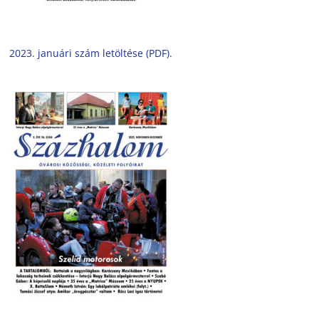
2023. januári szám letöltése (PDF).