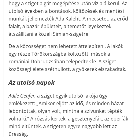
hogy a sziget a gát megépítése után víz alá kerül. Az
utolsó években a bontások, költözések és mentési
munkák jellemezték Ada Kaleht. A mecsetet, az erőd
falait, a bazár épületeit, a temetőt igyekeztek
átszállítani a közeli Simian-szigetre.
De a közösséget nem lehetett áttelepíteni. A lakók
egy része Törökországba költözött, mások a
romániai Dobrudzsában telepedtek le. A sziget
közösségi élete széthullott, a gyökerek elszakadtak.
Az utolsó napok
Adile Geafer,
a sziget egyik utolsó lakója úgy
emlékezett: „Amikor eljött az idő, és minden házat
lebontottak, olyan volt, mintha a szívünket tépték
volna ki.” A rózsás kertek, a gesztenyefák, az eperfák
mind eltűntek, a szigeten egyre nagyobb lett az
üresség.