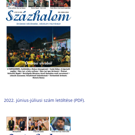
2022. június-júliusi szám letöltése (PDF).