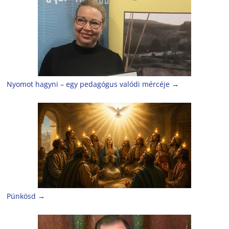
Nyomot hagyni – egy pedagógus valódi mércéje
→
Pünkösd
→