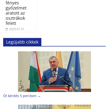
fényes
győzelmet
aratott az
osztrákok
felett
2025.01.31.
Legújabb cikkek
Öt kérdés 5 percben
→