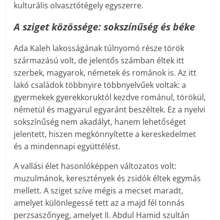
kulturális olvasztótégely egyszerre.
A sziget közössége: sokszínűség és béke
Ada Kaleh lakosságának túlnyomó része török
származású volt, de jelentős számban éltek itt
szerbek, magyarok, németek és románok is. Az itt
lakó családok többnyire többnyelvűek voltak: a
gyermekek gyerekkoruktól kezdve románul, törökül,
németül és magyarul egyaránt beszéltek. Ez a nyelvi
sokszínűség nem akadályt, hanem lehetőséget
jelentett, hiszen megkönnyítette a kereskedelmet
és a mindennapi együttélést.
A vallási élet hasonlóképpen változatos volt:
muzulmánok, keresztények és zsidók éltek egymás
mellett. A sziget szíve mégis a mecset maradt,
amelyet különlegessé tett az a majd fél tonnás
perzsaszőnyeg, amelyet II. Abdul Hamid szultán