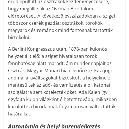
erőd épült itt az osztrákok kezdeményezésére,
hogy megállítsák az Oszmán Birodalom
előretörését. A következő évszázadokban a sziget
többször cserélt gazdát: osztrákok, törökök,
magyarok és románok mind fontosnak tartották
birtokolni.
A Berlini Kongresszus után, 1878-ban különös
helyzet állt elő: a sziget hivatalosan török
fennhatóság alatt maradt, ám mindennapjait az
Osztrák–Magyar Monarchia ellenőrizte. Ez a jogi
anomália kiváltságokat biztosított a helyieknek:
mentesültek az adó- és vámfizetés alól, katonai
szolgálatra sem kötelezték őket. Ada Kaleh így
egyfajta külön világként élhetett tovább, miközben
körülötte a birodalmak folyamatosan változtatták
határaikat.
Autonómia és helyi önrendelkezés