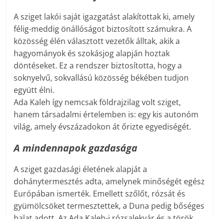
A sziget lakói saját igazgatást alakítottak ki, amely
félig-meddig önállóságot biztosított számukra. A
közösség élén választott vezetők álltak, akik a
hagyományok és szokásjog alapján hoztak
döntéseket. Ez a rendszer biztosította, hogy a
soknyelvű, sokvallású közösség békében tudjon
együtt élni.
Ada Kaleh így nemcsak földrajzilag volt sziget,
hanem társadalmi értelemben is: egy kis autonóm
világ, amely évszázadokon át őrizte egyediségét.
A mindennapok gazdasága
A sziget gazdasági életének alapját a
dohánytermesztés adta, amelynek minőségét egész
Európában ismerték. Emellett szőlőt, rózsát és
gyümölcsöket termesztettek, a Duna pedig bőséges
halat adott. Az Ada Kaleh-i rózsalekvár és a török