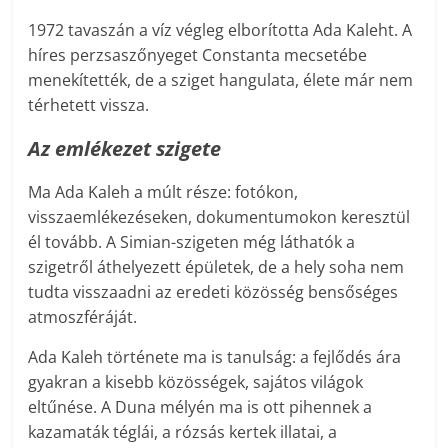
1972 tavaszán a víz végleg elborította Ada Kaleht. A
híres perzsaszőnyeget Constanta mecsetébe
menekítették, de a sziget hangulata, élete már nem
térhetett vissza.
Az emlékezet szigete
Ma Ada Kaleh a múlt része: fotókon,
visszaemlékezéseken, dokumentumokon keresztül
él tovább. A Simian-szigeten még láthatók a
szigetről áthelyezett épületek, de a hely soha nem
tudta visszaadni az eredeti közösség bensőséges
atmoszféráját.
Ada Kaleh története ma is tanulság: a fejlődés ára
gyakran a kisebb közösségek, sajátos világok
eltűnése. A Duna mélyén ma is ott pihennek a
kazamaták téglái, a rózsás kertek illatai, a