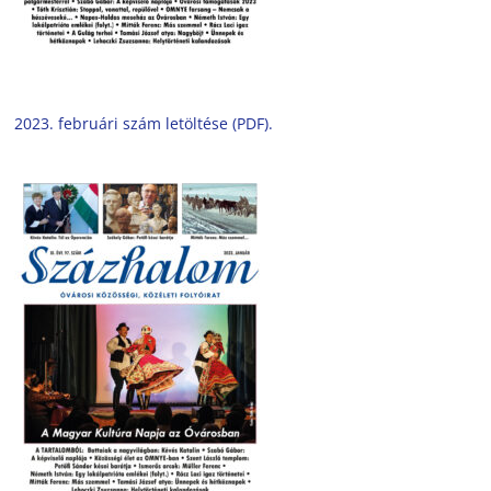
2023. februári szám letöltése (PDF).