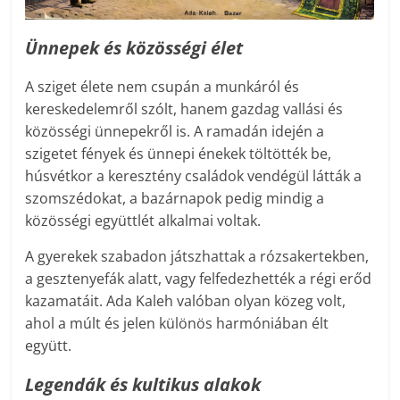
Ünnepek és közösségi élet
A sziget élete nem csupán a munkáról és
kereskedelemről szólt, hanem gazdag vallási és
közösségi ünnepekről is. A ramadán idején a
szigetet fények és ünnepi énekek töltötték be,
húsvétkor a keresztény családok vendégül látták a
szomszédokat, a bazárnapok pedig mindig a
közösségi együttlét alkalmai voltak.
A gyerekek szabadon játszhattak a rózsakertekben,
a gesztenyefák alatt, vagy felfedezhették a régi erőd
kazamatáit. Ada Kaleh valóban olyan közeg volt,
ahol a múlt és jelen különös harmóniában élt
együtt.
Legendák és kultikus alakok