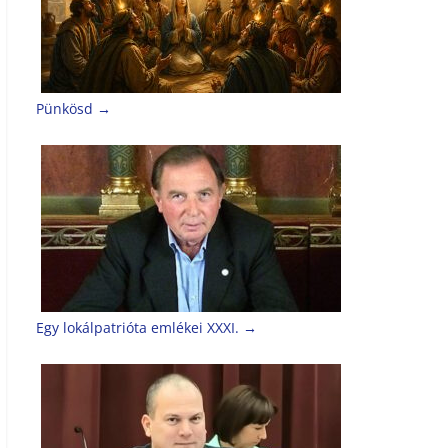
Pünkösd
→
Egy lokálpatrióta emlékei XXXI.
→