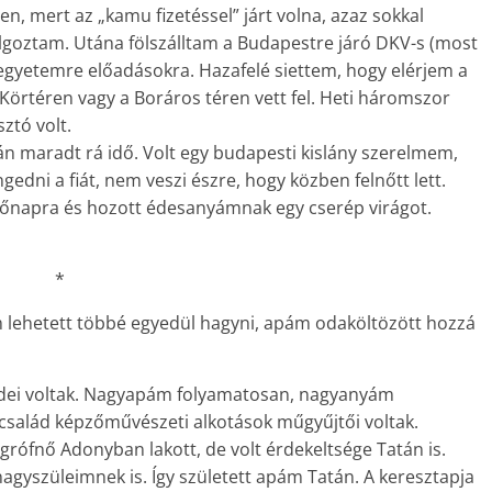
, mert az „kamu fizetéssel” járt volna, azaz sokkal
lgoztam. Utána fölszálltam a Budapestre járó DKV-s (most
gyetemre előadásokra. Hazafelé siettem, hogy elérjem a
Körtéren vagy a Boráros téren vett fel. Heti háromszor
ztó volt.
n maradt rá idő. Volt egy budapesti kislány szerelmem,
gedni a fiát, nem veszi észre, hogy közben felnőtt lett.
 nőnapra és hozott édesanyámnak egy cserép virágot.
*
 lehetett többé egyedül hagyni, apám odaköltözött hozzá
lédei voltak. Nagyapám folyamatosan, nagyanyám
y család képzőművészeti alkotások műgyűjtői voltak.
a grófnő Adonyban lakott, de volt érdekeltsége Tatán is.
agyszüleimnek is. Így született apám Tatán. A keresztapja