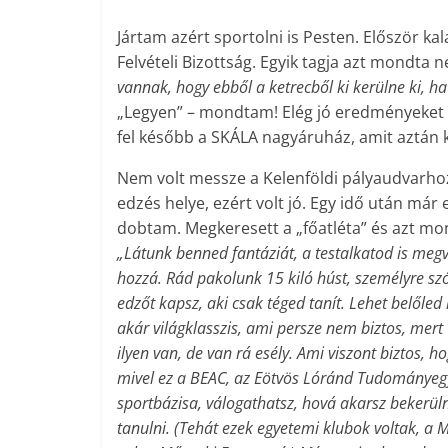
Jártam azért sportolni is Pesten. Először kal
Felvételi Bizottság. Egyik tagja azt mondta 
vannak, hogy ebből a ketrecből ki kerülne ki, h
„Legyen” – mondtam! Elég jó eredményeket é
fel később a SKÁLA nagyáruház, amit aztán k
Nem volt messze a Kelenföldi pályaudvarho
edzés helye, ezért volt jó. Egy idő után már e
dobtam. Megkeresett a „főatléta” és azt mo
„Látunk benned fantáziát, a testalkatod is meg
hozzá. Rád pakolunk 15 kiló húst, személyre sz
edzőt kapsz, aki csak téged tanít. Lehet belőle
akár világklasszis, ami persze nem biztos, mert
ilyen van, de van rá esély. Ami viszont biztos, h
mivel ez a BEAC, az Eötvös Lóránd Tudománye
sportbázisa, válogathatsz, hová akarsz bekerüln
tanulni. (Tehát ezek egyetemi klubok voltak, a 