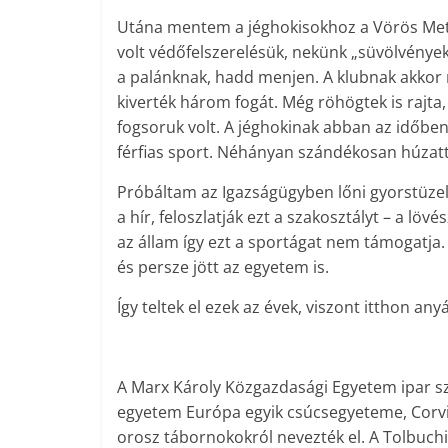
Utána mentem a jéghokisokhoz a Vörös Meteo
volt védőfelszerelésük, nekünk „süvölvénye
a palánknak, hadd menjen. A klubnak akkor má
kiverték három fogát. Még röhögtek is rajta
fogsoruk volt. A jéghokinak abban az időben 
férfias sport. Néhányan szándékosan húzatták
Próbáltam az Igazságügyben lőni gyorstüzelő
a hír, feloszlatják ezt a szakosztályt – a lö
az állam így ezt a sportágat nem támogatja
és persze jött az egyetem is.
Így teltek el ezek az évek, viszont itthon any
A Marx Károly Közgazdasági Egyetem ipar s
egyetem Európa egyik csúcsegyeteme, Corvinu
orosz tábornokokról nevezték el. A Tolbuchi