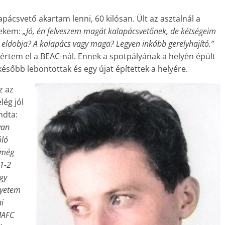
apácsvető akartam lenni, 60 kilósan. Ült az asztalnál a
nekem:
„Jó, én felveszem magát kalapácsvetőnek, de kétségeim
a eldobja? A kalapács vagy maga? Legyen inkább gerelyhajító.”
rtem el a BEAC-nál. Ennek a spotpályának a helyén épült
ésőbb lebontottak és egy újat építettek a helyére.
z az
lég jól
ndta:
van
óló
d még
 1-2
ogy
gyetem
i
MAFC