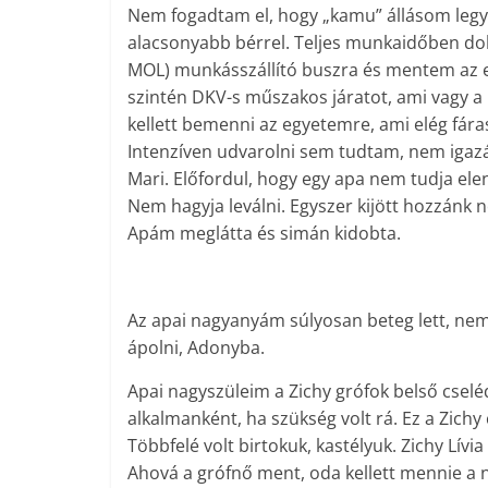
Nem fogadtam el, hogy „kamu” állásom legyen
alacsonyabb bérrel. Teljes munkaidőben do
MOL) munkásszállító buszra és mentem az e
szintén DKV-s műszakos járatot, ami vagy a 
kellett bemenni az egyetemre, ami elég fáras
Intenzíven udvarolni sem tudtam, nem igazá
Mari. Előfordul, hogy egy apa nem tudja elen
Nem hagyja leválni. Egyszer kijött hozzánk
Apám meglátta és simán kidobta.
Az apai nagyanyám súlyosan beteg lett, nem
ápolni, Adonyba.
Apai nagyszüleim a Zichy grófok belső cse
alkalmanként, ha szükség volt rá. Ez a Zich
Többfelé volt birtokuk, kastélyuk. Zichy Lívi
Ahová a grófnő ment, oda kellett mennie a n