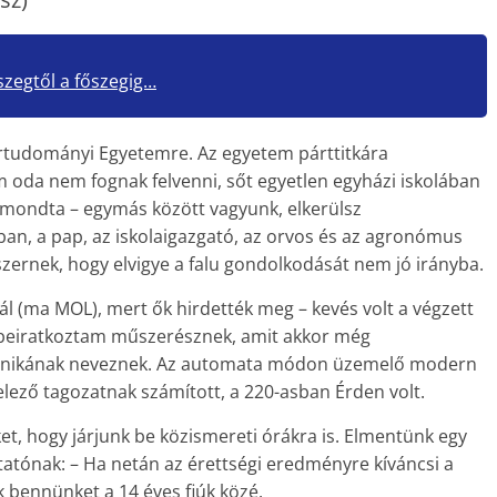
szegtől a főszegig…
ártudományi Egyetemre. Az egyetem párttitkára
 oda nem fognak felvenni, sőt egyetlen egyházi iskolában
 – mondta – egymás között vagyunk, elkerülsz
ban, a pap, az iskolaigazgató, az orvos és az agronómus
ernek, hogy elvigye a falu gondolkodását nem jó irányba.
l (ma MOL), mert ők hirdették meg – kevés volt a végzett
 beiratkoztam műszerésznek, amit akkor még
chnikának neveznek. Az automata módon üzemelő modern
velező tagozatnak számított, a 220-asban Érden volt.
t, hogy járjunk be közismereti órákra is. Elmentünk egy
tatónak: – Ha netán az érettségi eredményre kíváncsi a
k bennünket a 14 éves fiúk közé.