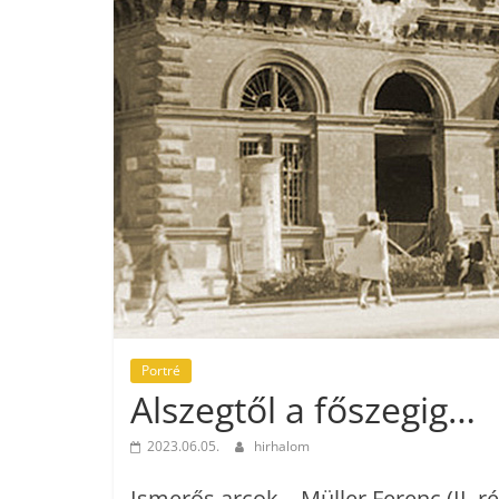
Portré
Alszegtől a főszegig…
2023.06.05.
hirhalom
Ismerős arcok – Müller Ferenc (II. ré