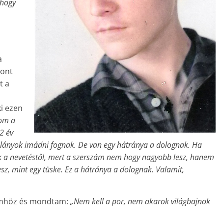
 hogy
a
zont
t a
i ezen
om a
2 év
 A lányok imádni fognak. De van egy hátránya a dolognak. Ha
ák a nevetéstől, mert a szerszám nem hogy nagyobb lesz, hanem
 lesz, mint egy tüske. Ez a hátránya a dolognak. Valamit,
őmhöz és mondtam:
„Nem kell a por, nem akarok világbajnok