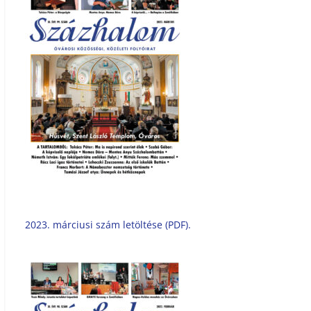
2023. márciusi szám letöltése (PDF).