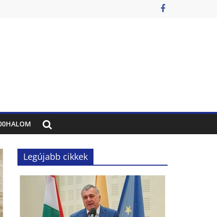
00HALOM
Legújabb cikkek