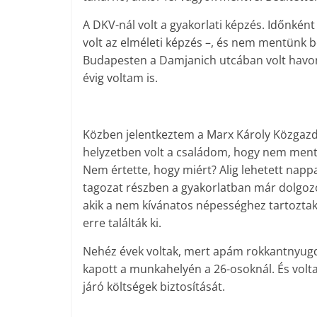
A DKV-nál volt a gyakorlati képzés. Időnkén
volt az elméleti képzés –, és nem mentünk be
Budapesten a Damjanich utcában volt havon
évig voltam is.
Közben jelentkeztem a Marx Károly Közgaz
helyzetben volt a családom, hogy nem ment v
Nem értette, hogy miért? Alig lehetett nappa
tagozat részben a gyakorlatban már dolgozó
akik a nem kívánatos népességhez tartoztak –
erre találták ki.
Nehéz évek voltak, mert apám rokkantnyugdíja
kapott a munkahelyén a 26-osoknál. És volt
járó költségek biztosítását.