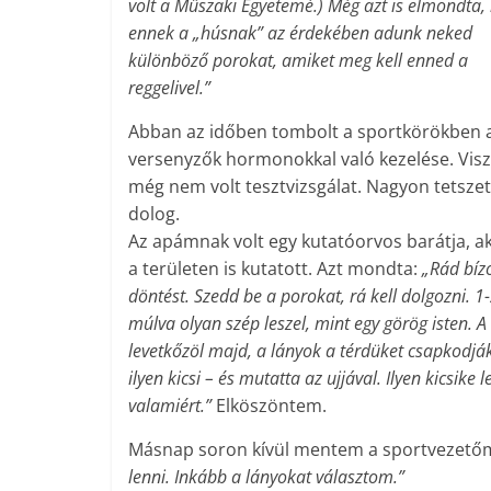
volt a Műszaki Egyetemé.) Még azt is elmondta,
ennek a „húsnak” az érdekében adunk neked
különböző porokat, amiket meg kell enned a
reggelivel.”
Abban az időben tombolt a sportkörökben 
versenyzők hormonokkal való kezelése. Vis
még nem volt tesztvizsgálat. Nagyon tetszet
dolog.
Az apámnak volt egy kutatóorvos barátja, ak
a területen is kutatott. Azt mondta:
„Rád bíz
döntést. Szedd be a porokat, rá kell dolgozni. 1-
múlva olyan szép leszel, mint egy görög isten.
levetkőzöl majd, a lányok a térdüket csapkodj
ilyen kicsi – és mutatta az ujjával. Ilyen kicsike
valamiért.”
Elköszöntem.
Másnap soron kívül mentem a sportvezet
lenni. Inkább a lányokat választom.”