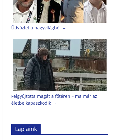
Üdvözlet a nagyvilágból
→
Felgyújtotta magát a főtéren – ma már az
életbe kapaszkodik
→
Lapjaink