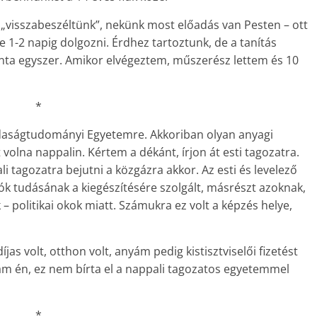
t „visszabeszéltünk”, nekünk most előadás van Pesten – ott
 1-2 napig dolgozni. Érdhez tartoztunk, de a tanítás
ta egyszer. Amikor elvégeztem, műszerész lettem és 10
*
daságtudományi Egyetemre. Akkoriban olyan anyagi
olna nappalin. Kértem a dékánt, írjon át esti tagozatra.
li tagozatra bejutni a közgázra akkor. Az esti és levelező
k tudásának a kiegészítésére szolgált, másrészt azoknak,
 politikai okok miatt. Számukra ez volt a képzés helye,
s volt, otthon volt, anyám pedig kistisztviselői fizetést
am én, ez nem bírta el a nappali tagozatos egyetemmel
*