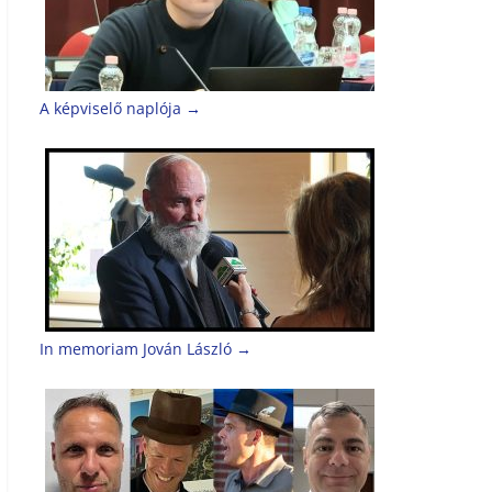
A képviselő naplója
→
In memoriam Jován László
→