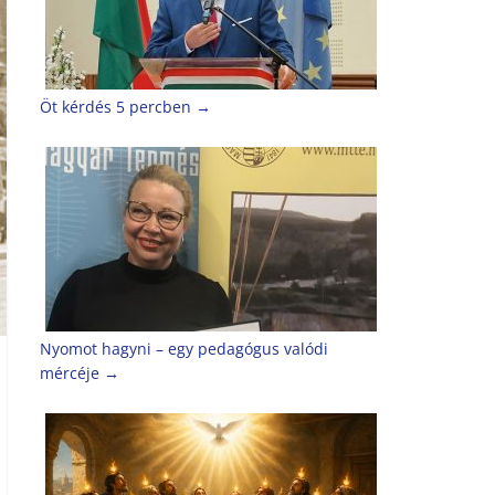
Öt kérdés 5 percben
→
Nyomot hagyni – egy pedagógus valódi
mércéje
→