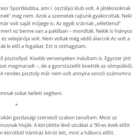
r Sportklubba, ami I. osztályú klub volt. A játékosoknak
knek” meg nem. Azok a szemetek rajtunk gyakoroltak. Neki
r volt saját műjege is. Az egyik srácnak „véletlenül”
, mert ez benne van a pakliban – mondták. Nekik is hiányos
ez velejárója volt. Nem voltak még védő álarcok Az volt a
 ki elől a fogaikat. Ezt is otthagytam.
 pisztollyal. Kisebb versenyeken indultam is. Egyszer jött
vészet megmaradt –, de a gyorstüzelőt kivették az olimpiából,
. A rendes pisztoly már nem volt annyira vonzó számomra
ámnak sokat kellett segíteni.
*
zakán gazdasági szervező szakon tanultam. Most az
snak hívják. A körülötte lévő utcákat a ’90-es évek előtt
n körútból Vámház körút lett, mint a háború előtt.