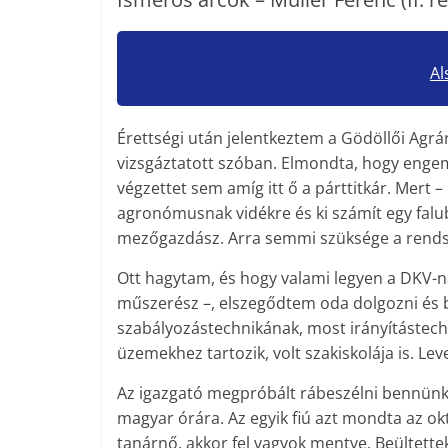
Al
Érettségi után jelentkeztem a Gödöllői Agr
vizsgáztatott szóban. Elmondta, hogy engem
végzettet sem amíg itt ő a párttitkár. Mert
agronómusnak vidékre és ki számít egy falu
mezőgazdász. Arra semmi szüksége a rendsz
Ott hagytam, és hogy valami legyen a DKV-ná
műszerész –, elszegődtem oda dolgozni és
szabályozástechnikának, most irányításte
üzemekhez tartozik, volt szakiskolája is. Le
Az igazgató megpróbált ­rábeszélni bennünke
magyar órára. Az egyik fiú azt mondta az ok
tanárnő, akkor fel vagyok mentve. Beültette