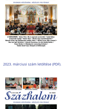
2023. márciusi szám letöltése (PDF).