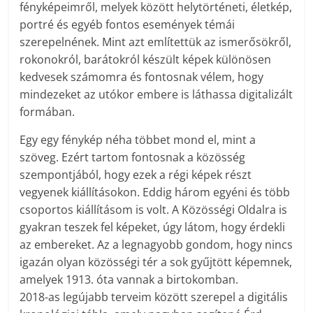
fényképeimről, melyek között helytörténeti, életkép,
portré és egyéb fontos események témái
szerepelnének. Mint azt említettük az ismerősökről,
rokonokról, barátokról készült képek különösen
kedvesek számomra és fontosnak vélem, hogy
mindezeket az utókor embere is láthassa digitalizált
formában.
Egy egy fénykép néha többet mond el, mint a
szöveg. Ezért tartom fontosnak a közösség
szempontjából, hogy ezek a régi képek részt
vegyenek kiállításokon. Eddig három egyéni és több
csoportos kiállításom is volt. A Közösségi Oldalra is
gyakran teszek fel képeket, úgy látom, hogy érdekli
az embereket. Az a legnagyobb gondom, hogy nincs
igazán olyan közösségi tér a sok gyűjtött képemnek,
amelyek 1913. óta vannak a birtokomban.
2018-as legújabb terveim között szerepel a digitális