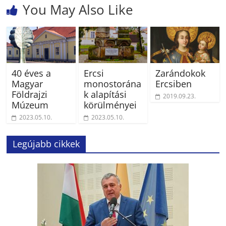
You May Also Like
40 éves a
Ercsi
Zarándokok
Magyar
monostorána
Ercsiben
Földrajzi
k alapítási
2019.09.23.
Múzeum
körülményei
2023.05.10.
2023.05.10.
Legújabb cikkek