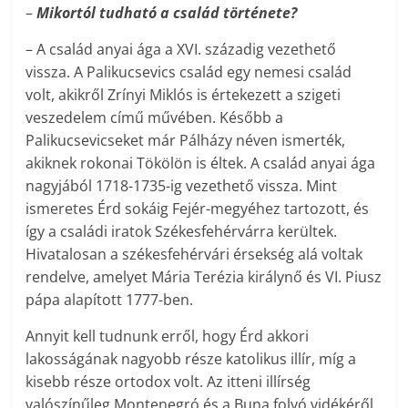
–
Mikortól tudható a család története?
– A család anyai ága a XVI. századig vezethető
vissza. A Palikucsevics család egy nemesi család
volt, akikről Zrínyi Miklós is értekezett a szigeti
veszedelem című művében. Később a
Palikucsevicseket már Pálházy néven ismerték,
akiknek rokonai Tökölön is éltek. A család anyai ága
nagyjából 1718-1735-ig vezethető vissza. Mint
ismeretes Érd sokáig Fejér-megyéhez tartozott, és
így a családi iratok Székesfehérvárra kerültek.
Hivatalosan a székesfehérvári érsekség alá voltak
rendelve, amelyet Mária Terézia királynő és VI. Piusz
pápa alapított 1777-ben.
Annyit kell tudnunk erről, hogy Érd akkori
lakosságának nagyobb része katolikus illír, míg a
kisebb része ortodox volt. Az itteni illírség
valószínűleg Montenegró és a Buna folyó vidékéről