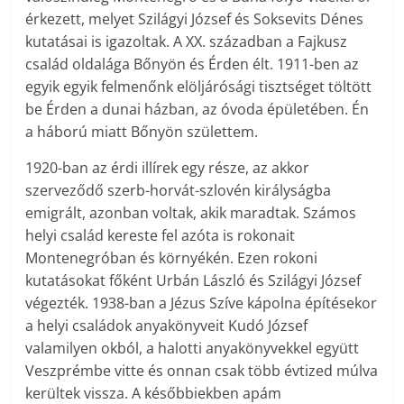
érkezett, melyet Szilágyi József és Soksevits Dénes
kutatásai is igazoltak. A XX. században a Fajkusz
család oldalága Bőnyön és Érden élt. 1911-ben az
egyik egyik felmenőnk elöljárósági tisztséget töltött
be Érden a dunai házban, az óvoda épületében. Én
a háború miatt Bőnyön születtem.
1920-ban az érdi illírek egy része, az akkor
szerveződő szerb-horvát-szlovén királyságba
emigrált, azonban voltak, akik maradtak. Számos
helyi család kereste fel azóta is rokonait
Montenegróban és környékén. Ezen rokoni
kutatásokat főként Urbán László és Szilágyi József
végezték. 1938-ban a Jézus Szíve kápolna építésekor
a helyi családok anyakönyveit Kudó József
valamilyen okból, a halotti anyakönyvekkel együtt
Veszprémbe vitte és onnan csak több évtized múlva
kerültek vissza. A későbbiekben apám