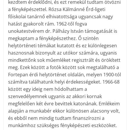
kezdtem érdeklődni, és ezt remekül tudtam ötvözni
a fényképészettel. Rózsa Kálmánné Érd-ligeti
főiskolai tanárnő elhivatottsága ugyancsak nagy
hatást gyakorolt rám. 1962-től fogva
unokatestvérem dr. Pálházy István támogatását is
megkaptam a fényképészethez. Ő szintén
helytörténeti témákat kutatott és ez különlegesen
hasznosnak bizonyult az utókor számára, ugyanis
mindkettőnk sok műemléket regisztrált és örökített
meg. Ezek között a fotók között sok megtalálható a
Fortepan érdi helytörténet oldalán, melyen 1900-tól
számítva találhatunk helyi érdekességeket. 1966-68
között egy ideig nem hódolhattam a
szenvedélyemnek ugyanis az akkori kornak
megfelelően két évre bevittek katonának. Emlékeim
alapján a munkabér ekkor különösen alacsony volt,
és ebből nem mindig tudtam finanszírozni a
munkámhoz szükséges fényképészeti eszközöket.