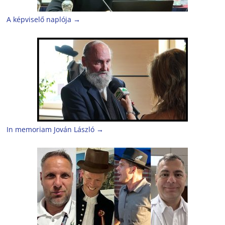
A képviselő naplója
→
In memoriam Jován László
→