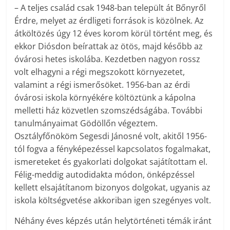
– A teljes család csak 1948-ban települt át Bőnyről
Érdre, melyet az érdligeti források is közölnek. Az
átköltözés úgy 12 éves korom körül történt meg, és
ekkor Diósdon beírattak az ötös, majd később az
óvárosi hetes iskolába. Kezdetben nagyon rossz
volt elhagyni a régi megszokott környezetet,
valamint a régi ismerősöket. 1956-ban az érdi
óvárosi iskola környékére költöztünk a kápolna
melletti ház közvetlen szomszédságába. További
tanulmányaimat Gödöllőn végeztem.
Osztályfőnököm Segesdi Jánosné volt, akitől 1956-
tól fogva a fényképezéssel kapcsolatos fogalmakat,
ismereteket és gyakorlati dolgokat sajátítottam el.
Félig-meddig autodidakta módon, önképzéssel
kellett elsajátítanom bizonyos dolgokat, ugyanis az
iskola költségvetése akkoriban igen szegényes volt.
Néhány éves képzés után helytörténeti témák iránt