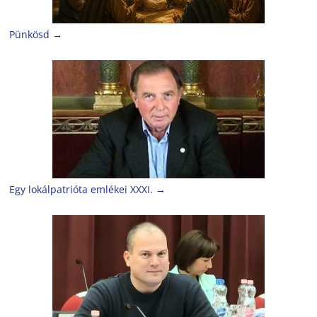
Pünkösd
→
Egy lokálpatrióta emlékei XXXI.
→