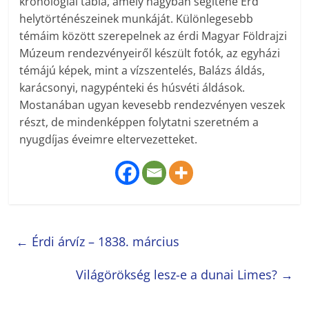
kronológiai tábla, amely nagyban segítené Érd
helytörténészeinek munkáját. Különlegesebb
témáim között szerepelnek az érdi Magyar Földrajzi
Múzeum rendezvényeiről készült fotók, az egyházi
témájú képek, mint a vízszentelés, Balázs áldás,
karácsonyi, nagypénteki és húsvéti áldások.
Mostanában ugyan kevesebb rendezvényen veszek
részt, de mindenképpen folytatni szeretném a
nyugdíjas éveimre eltervezetteket.
←
Érdi árvíz – 1838. március
Világörökség lesz-e a dunai Limes?
→