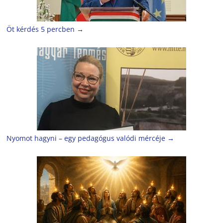
Öt kérdés 5 percben
→
Nyomot hagyni – egy pedagógus valódi mércéje
→