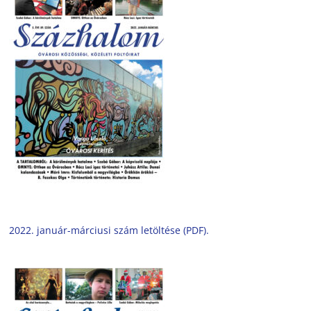
2022. január-márciusi szám letöltése (PDF).