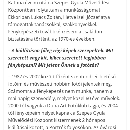
Katona éveim után a Szepes Gyula Művelődési
Központban folytattam a munkásságomat.
Ekkoriban Lukács Zoltán, illetve Izeli József atya
támogattak tanácsokkal, szakkönyvekkel.
Fényképészeti továbbképzésem a családom
biztatására történt, az 1970-es években.
–
A kiállításon főleg régi képek szerepeltek. Mit
szeretett vagy kit, kiket szeretett legjobban
fényképezni? Mit jelent Önnek a fotózás?
– 1987 és 2002 között főként szentendrei ihletésű
fotóim és művészeti hobbim fotói jelentek meg.
Számomra a fényképezés nem munka, hanem a
mai napig szenvedély, melyet közel 60 éve művelek.
2000-től vagyok a Duna Art Fotóklub tagja, és 2004-
től fényképeim helyet kapnak a Szepes Gyula
Művelődési Központ kistermének 2 hónapos
kiállításai között, a Portrék folyosókon. Az óvárosi