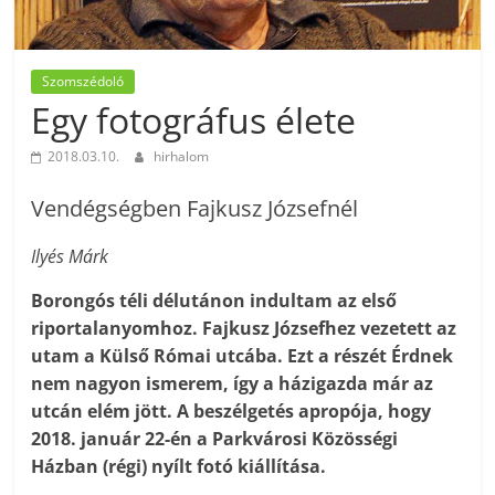
Szomszédoló
Egy fotográfus élete
2018.03.10.
hirhalom
Vendégségben Fajkusz Józsefnél
Ilyés Márk
Borongós téli délutánon indultam az első
riportalanyomhoz. Fajkusz Józsefhez vezetett az
utam a Külső Római utcába. Ezt a részét Érdnek
nem nagyon ismerem, így a házigazda már az
utcán elém jött. A beszélgetés apropója, hogy
2018. január 22-én a Parkvárosi Közösségi
Házban (régi) nyílt fotó kiállítása.