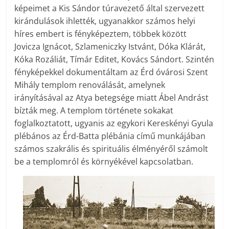
képeimet a Kis Sándor túravezető által szervezett
kirándulások ihlették, ugyanakkor számos helyi
híres embert is fényképeztem, többek között
Jovicza Ignácot, Szlameniczky Istvánt, Dóka Klárát,
Kóka Rozáliát, Tímár Editet, Kovács Sándort. Szintén
fényképekkel dokumentáltam az Érd óvárosi Szent
Mihály templom renoválását, amelynek
irányításával az Atya betegsége miatt Ábel Andrást
bízták meg. A templom története sokakat
foglalkoztatott, ugyanis az egykori Kereskényi Gyula
plébános az Érd-Batta plébánia című munkájában
számos szakrális és spirituális élményéről számolt
be a templomról és környékével kapcsolatban.