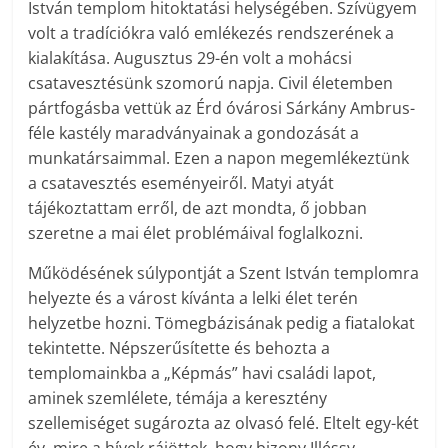
István templom hitoktatási helységében. Szívügyem
volt a tradíciókra való emlékezés rendszerének a
kialakítása. Augusztus 29-én volt a mohácsi
csatavesztésünk szomorú napja. Civil életemben
pártfogásba vettük az Érd óvárosi Sárkány Ambrus-
féle kastély maradványainak a gondozását a
munkatársaimmal. Ezen a napon megemlékeztünk
a csatavesztés eseményeiről. Matyi atyát
tájékoztattam erről, de azt mondta, ő jobban
szeretne a mai élet problémáival foglalkozni.
Működésének súlypontját a Szent István templomra
helyezte és a várost kívánta a lelki élet terén
helyzetbe hozni. Tömegbázisának pedig a fiatalokat
tekintette. Népszerűsítette és behozta a
templomainkba a „Képmás” havi családi lapot,
aminek szemlélete, témája a keresztény
szellemiséget sugározta az olvasó felé. Eltelt egy-két