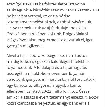
azaz így 900-1000 ha földterületre lett volna
szükségünk. A kárpótlás után mi rendelkeztünk 100
ha bérelt szántóval, ez volt a bázisa
takarmánytermelésünknek, a többit vásároltuk,
illetve termeltettük az új földtulajdonosokkal.
Örökké pénzszűkében voltunk. Dolgozóinktól
világszínvonalon megtermelt tejet vártak el, igen
gyengén megfizetve.
Mivel a tej árából a költségeinket nem tudtuk
mindig fedezni, egészen különleges hitelekhez
folyamodtunk. A földalapú és a tejtámogatás
összegét, amit október-november folyamán
vehettünk igénybe, mi márciusban faktoráltattuk
egy bankkal az átlagosnál nagyobb kamat
ellenében. Ez kitett 20-22 millió forintot. Ősszel,
amikor a szilázs (kevert takarmány) elkészült, akkor
közraktározásba helyeztük, és egy bank erre a