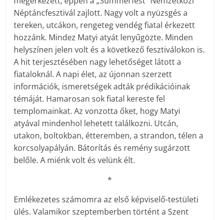
megérkezett, éppen a „Summerfest” Nemzetközi
Néptáncfesztivál zajlott. Nagy volt a nyüzsgés a
tereken, utcákon, rengeteg vendég fiatal érkezett
hozzánk. Mindez Matyi atyát lenyűgözte. Minden
helyszínen jelen volt és a következő fesztiválokon is.
A hit terjesztésében nagy lehetőséget látott a
fiataloknál. A napi élet, az újonnan szerzett
információk, ismeretségek adták prédikációinak
témáját. Hamarosan sok fiatal kereste fel
templomainkat. Az vonzotta őket, hogy Matyi
atyával mindenhol lehetett találkozni. Utcán,
utakon, boltokban, étteremben, a strandon, télen a
korcsolyapályán. Bátorítás és remény sugárzott
belőle. A miénk volt és velünk élt.
*
Emlékezetes számomra az első képviselő-testületi
ülés. Valamikor szeptemberben történt a Szent