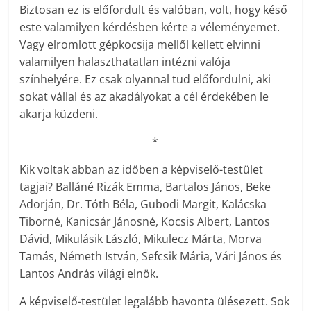
Biztosan ez is előfordult és valóban, volt, hogy késő
este valamilyen kérdésben kérte a véleményemet.
Vagy elromlott gépkocsija mellől kellett elvinni
valamilyen halaszthatatlan intézni valója
színhelyére. Ez csak olyannal tud előfordulni, aki
sokat vállal és az akadályokat a cél érdekében le
akarja küzdeni.
*
Kik voltak abban az időben a képviselő-testület
tagjai? Balláné Rizák Emma, Bartalos János, Beke
Adorján, Dr. Tóth Béla, Gubodi Margit, Kalácska
Tiborné, Kanicsár Jánosné, Kocsis Albert, Lantos
Dávid, Mikulásik László, Mikulecz Márta, Morva
Tamás, Németh István, Sefcsik Mária, Vári János és
Lantos András világi elnök.
A képviselő-testület legalább havonta ülésezett. Sok