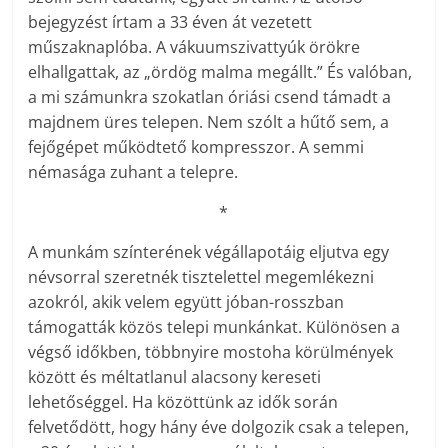
bejegyzést írtam a 33 éven át vezetett
műszaknaplóba. A vákuumszivattyúk örökre
elhallgattak, az „ördög malma megállt.” És valóban,
a mi számunkra szokatlan óriási csend támadt a
majdnem üres telepen. Nem szólt a hűtő sem, a
fejőgépet működtető kompresszor. A semmi
némasága zuhant a telepre.
*
A munkám színterének végállapotáig eljutva egy
névsorral szeretnék tisztelettel megemlékezni
azokról, akik velem együtt jóban-rosszban
támogatták közös telepi munkánkat. Különösen a
végső időkben, többnyire mostoha körülmények
között és méltatlanul alacsony kereseti
lehetőséggel. Ha közöttünk az idők során
felvetődött, hogy hány éve dolgozik csak a telepen,