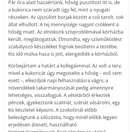
Pár óra alatt hazaértünk, hőség pusztított itt is, de
a kukorica nem száradt úgy fel, mint a nyugati
részeken. Az újszülött borjak között a coli tarolt, sok
állat elhullott. A tej mennyisége nagyot csökkent a
hőség miatt. Az elnökünk szívproblémával kórházba
került, meglátogattuk. Elmondta, egy szívműködést
szabályozó készüléket fognak beültetni a testébe.
Kis idő múlva haza is jött, elengedték a kórházból.
Körbejártam a határt a kollegáimmal. Az volt a terv,
mivel a kukoricát úgy megviselte a hőség – eső sem
esett –, elkezdjük napi felhasználásra vágni, a
növendékek takarmányozását pedig amennyire
lehetséges, visszafogjuk. A vételárból érkeztek
pénzek, igyekeztünk szalmát, szénát vásárolni, egy
kis készletet képezni. A szokottnál előbb
belevágtunk a silózásba, hogy minél előbb legyen
erjedésen átesett, használható