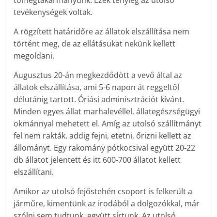
tömegtakarmányunk. Ezek tényleg az utolsó
tevékenységek voltak.
A rögzített határidőre az állatok elszállítása nem
történt meg, de az ellátásukat nekünk kellett
megoldani.
Augusztus 20-án megkezdődött a vevő által az
állatok elszállítása, ami 5-6 napon át reggeltől
délutánig tartott. Óriási adminisztrációt kívánt.
Minden egyes állat marhalevéllel, állategészségügyi
okmánnyal mehetett el. Amíg az utolsó szállítmányt
fel nem rakták. addig fejni, etetni, őrizni kellett az
állományt. Egy rakomány pótkocsival együtt 20-22
db állatot jelentett és itt 600-700 állatot kellett
elszállítani.
Amikor az utolsó fejőstehén csoport is felkerült a
járműre, kimentünk az irodából a dolgozókkal, már
szólni sem tudtunk, együtt sírtunk. Az utolsó