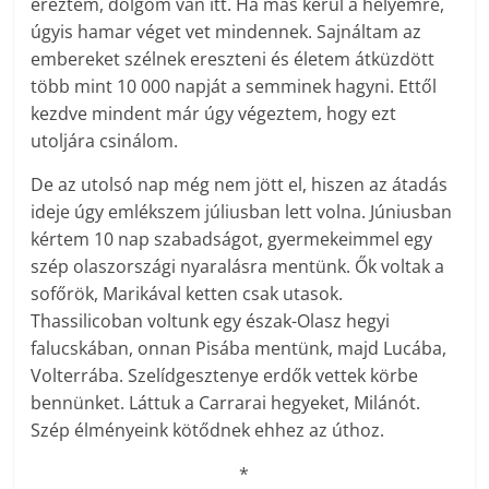
éreztem, dolgom van itt. Ha más kerül a helyemre,
úgyis hamar véget vet mindennek. Sajnáltam az
embereket szélnek ereszteni és életem átküzdött
több mint 10 000 napját a semminek hagyni. Ettől
kezdve mindent már úgy végeztem, hogy ezt
utoljára csinálom.
De az utolsó nap még nem jött el, hiszen az átadás
ideje úgy emlékszem júliusban lett volna. Júniusban
kértem 10 nap szabadságot, gyermekeimmel egy
szép olaszországi nyaralásra mentünk. Ők voltak a
sofőrök, Marikával ketten csak utasok.
Thassilicoban voltunk egy észak-Olasz hegyi
falucskában, onnan Pisába mentünk, majd Lucába,
Volterrába. Szelídgesztenye erdők vettek körbe
bennünket. Láttuk a Carrarai hegyeket, Milánót.
Szép élményeink kötődnek ehhez az úthoz.
*