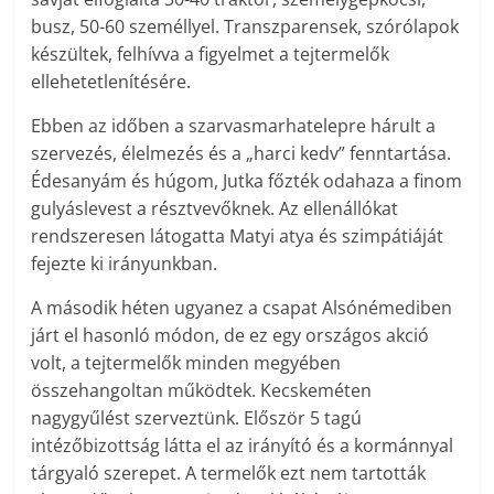
busz, 50-60 személlyel. Transzparensek, szórólapok
készültek, felhívva a figyelmet a tejtermelők
ellehetetlenítésére.
Ebben az időben a szarvasmarhatelepre hárult a
szervezés, élelmezés és a „harci kedv” fenntartása.
Édesanyám és húgom, Jutka főzték odahaza a finom
gulyáslevest a résztvevőknek. Az ellenállókat
rendszeresen látogatta Matyi atya és szimpátiáját
fejezte ki irányunkban.
A második héten ugyanez a csapat Alsónémediben
járt el hasonló módon, de ez egy országos akció
volt, a tejtermelők minden megyében
összehangoltan működtek. Kecskeméten
nagygyűlést szerveztünk. Először 5 tagú
intézőbizottság látta el az irányító és a kormánnyal
tárgyaló szerepet. A termelők ezt nem tartották