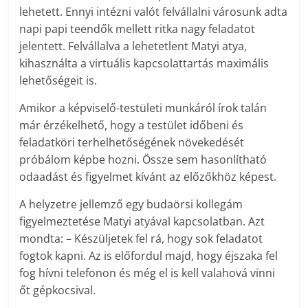
lehetett. Ennyi intézni valót felvállalni városunk adta
napi papi teendők mellett ritka nagy feladatot
jelentett. Felvállalva a lehetetlent Matyi atya,
kihasználta a virtuális kapcsolattartás maximális
lehetőségeit is.
Amikor a képviselő-testületi munkáról írok talán
már érzékelhető, hogy a testület időbeni és
feladatköri terhelhetőségének növekedését
próbálom képbe hozni. Össze sem hasonlítható
odaadást és figyelmet kívánt az előzőkhöz képest.
A helyzetre jellemző egy budaörsi kollegám
figyelmeztetése Matyi atyával kapcsolatban. Azt
mondta: – Készüljetek fel rá, hogy sok feladatot
fogtok kapni. Az is előfordul majd, hogy éjszaka fel
fog hívni telefonon és még el is kell valahová vinni
őt gépkocsival.