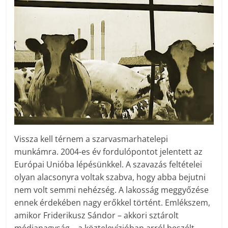
Vissza kell térnem a szarvasmarhatelepi
munkámra. 2004-es év fordulópontot jelentett az
Európai Unióba lépésünkkel. A szavazás feltételei
olyan alacsonyra voltak szabva, hogy abba bejutni
nem volt semmi nehézség. A lakosság meggyőzése
ennek érdekében nagy erőkkel történt. Emlékszem,
amikor Friderikusz Sándor – akkori sztárolt
médianagyság – a köztelevízióban arról beszélt,