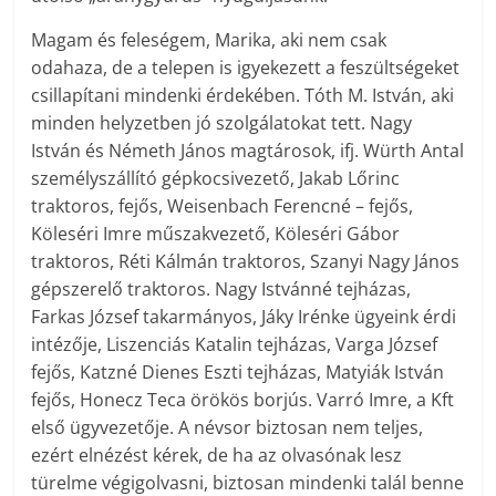
Magam és feleségem, Marika, aki nem csak
odahaza, de a telepen is igyekezett a feszültségeket
csillapítani mindenki érdekében. Tóth M. István, aki
minden helyzetben jó szolgálatokat tett. Nagy
István és Németh János magtárosok, ifj. Würth Antal
személyszállító gépkocsivezető, Jakab Lőrinc
traktoros, fejős, Weisenbach Ferencné – fejős,
Köleséri Imre műszakvezető, Köleséri Gábor
traktoros, Réti Kálmán traktoros, Szanyi Nagy János
gépszerelő traktoros. Nagy Istvánné tejházas,
Farkas József takarmányos, Jáky Irénke ügyeink érdi
intézője, Liszenciás Katalin tejházas, Varga József
fejős, Katzné Dienes Eszti tejházas, Matyiák István
fejős, Honecz Teca örökös borjús. Varró Imre, a Kft
első ügyvezetője. A névsor biztosan nem teljes,
ezért elnézést kérek, de ha az olvasónak lesz
türelme végigolvasni, biztosan mindenki talál benne