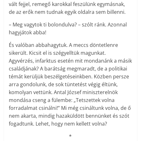
vált fejjel, remegő karokkal feszülünk egymásnak,
de az erők nem tudnak egyik oldalra sem billenni.
– Meg vagytok ti bolondulva? – szólt ránk. Azonnal
hagyjátok abba!
És valóban abbahagytuk. A meccs döntetlenre
sikerült. Kicsit el is szégyelltük magunkat.
Agyvérzés, infarktus esetén mit mondanánk a másik
családjának? A barátság megmaradt, de a politikai
témát kerüljük beszélgetéseinkben. Közben persze
arra gondolunk, de sok tüntetést végig éltünk,
komolyan vettünk. Antal József miniszterelnök
mondása cseng a fülembe: „Tetszettek volna
forradalmat csinálni!” Mi még csináltunk volna, de ő
nem akarta, mindig hazaküldött bennünket és szót
fogadtunk. Lehet, hogy nem kellett volna?
*