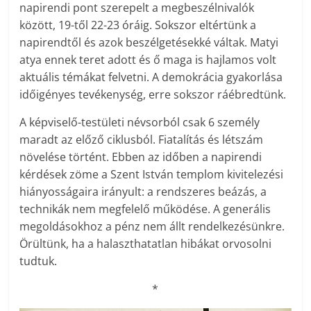
napirendi pont szerepelt a megbeszélnivalók
között, 19-től 22-23 óráig. Sokszor eltértünk a
napirendtől és azok beszélgetésekké váltak. Matyi
atya ennek teret adott és ő maga is hajlamos volt
aktuális témákat felvetni. A demokrácia gyakorlása
időigényes tevékenység, erre sokszor ráébredtünk.
A képviselő-testületi névsorból csak 6 személy
maradt az előző ciklusból. Fiatalítás és létszám
növelése történt. Ebben az időben a napirendi
kérdések zöme a Szent István templom kivitelezési
hiányosságaira irányult: a rendszeres beázás, a
technikák nem megfelelő működése. A generális
megoldásokhoz a pénz nem állt rendelkezésünkre.
Örültünk, ha a halaszthatatlan hibákat orvosolni
tudtuk.
*