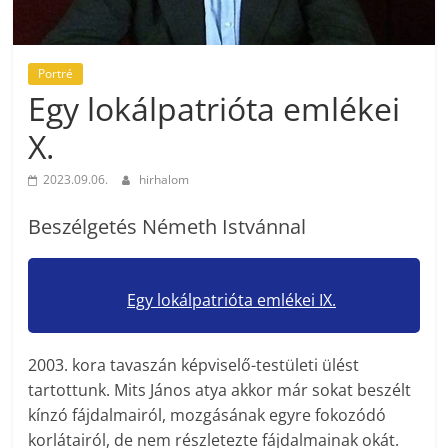
Portré
Egy lokálpatrióta emlékei
X.
2023.09.06.
hirhalom
Beszélgetés Németh Istvánnal
Egy lokálpatrióta emlékei IX.
2003. kora tavaszán képviselő-testületi ülést
tartottunk. Mits János atya akkor már sokat beszélt
kínzó fájdalmairól, mozgásának egyre fokozódó
korlátairól, de nem részletezte fájdalmainak okát.