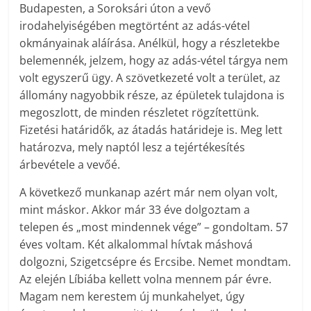
Budapesten, a Soroksári úton a vevő
irodahelyiségében megtörtént az adás-vétel
okmányainak aláírása. Anélkül, hogy a részletekbe
belemennék, jelzem, hogy az adás-vétel tárgya nem
volt egyszerű ügy. A szövetkezeté volt a terület, az
állomány nagyobbik része, az épületek tulajdona is
megoszlott, de minden részletet rögzítettünk.
Fizetési határidők, az átadás határideje is. Meg lett
határozva, mely naptól lesz a tejértékesítés
árbevétele a vevőé.
A következő munkanap azért már nem olyan volt,
mint máskor. Akkor már 33 éve dolgoztam a
telepen és „most mindennek vége” – gondoltam. 57
éves voltam. Két alkalommal hívtak máshová
dolgozni, Szigetcsépre és Ercsibe. Nemet mondtam.
Az elején Líbiába kellett volna mennem pár évre.
Magam nem kerestem új munkahelyet, úgy