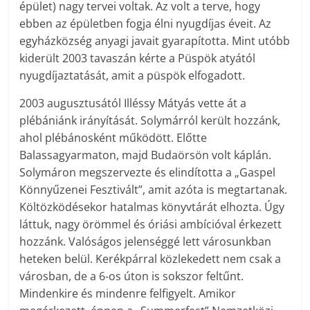
épület) nagy tervei voltak. Az volt a terve, hogy
ebben az épületben fogja élni nyugdíjas éveit. Az
egyházközség anyagi javait gyarapította. Mint utóbb
kiderült 2003 tavaszán kérte a Püspök atyától
nyugdíjaztatását, amit a püspök elfogadott.
2003 augusztusától Illéssy Mátyás vette át a
plébániánk irányítását. Solymárról került hozzánk,
ahol plébánosként működött. Előtte
Balassagyarmaton, majd Budaörsön volt káplán.
Solymáron megszervezte és elindította a „Gaspel
Könnyűzenei Fesztivált”, amit azóta is megtartanak.
Költözködésekor hatalmas könyvtárát elhozta. Úgy
láttuk, nagy örömmel és óriási ambícióval érkezett
hozzánk. Valóságos jelenséggé lett városunkban
heteken belül. Kerékpárral közlekedett nem csak a
városban, de a 6-os úton is sokszor feltűnt.
Mindenkire és mindenre felfigyelt. Amikor