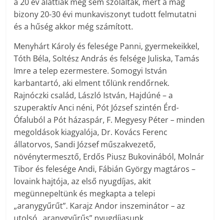
a 20 év alattiak meg sem szólaltak, mert a mag
bizony 20-30 évi munkaviszonyt tudott felmutatni
és a hűség akkor még számított.
Menyhárt Károly és felesége Panni, gyermekeikkel,
Tóth Béla, Soltész András és felsége Juliska, Tamás
Imre a telep ezermestere. Somogyi István
karbantartó, aki elment tőlünk rendőrnek.
Rajnóczki család, László István, Hajdúné – a
szuperaktív Anci néni, Pót József szintén Érd-
Ófaluból a Pót házaspár, F. Megyesy Péter – minden
megoldások kiagyalója, Dr. Kovács Ferenc
állatorvos, Sandi József műszakvezető,
növénytermesztő, Erdős Piusz Bukovinából, Molnár
Tibor és felesége Andi, Fábián György magtáros –
lovaink hajtója, az első nyugdíjas, akit
megünnepeltünk és megkapta a telepi
„aranygyűrűt”. Karajz Andor inszeminátor – az
utolsó „aranygyűrűs” nyugdíjasunk.