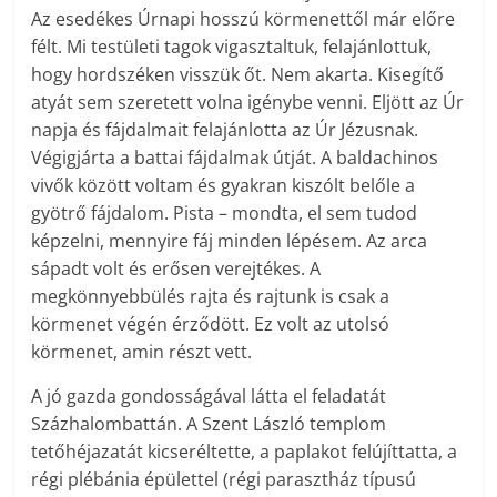
Az esedékes Úrnapi hosszú körmenettől már előre
félt. Mi testületi tagok vigasztaltuk, felajánlottuk,
hogy hordszéken visszük őt. Nem akarta. Kisegítő
atyát sem szeretett volna igénybe venni. Eljött az Úr
napja és fájdalmait felajánlotta az Úr Jézusnak.
Végigjárta a battai fájdalmak útját. A baldachinos
vivők között voltam és gyakran kiszólt belőle a
gyötrő fájdalom. Pista – mondta, el sem tudod
képzelni, mennyire fáj minden lépésem. Az arca
sápadt volt és erősen verejtékes. A
megkönnyebbülés rajta és rajtunk is csak a
körmenet végén érződött. Ez volt az utolsó
körmenet, amin részt vett.
A jó gazda gondosságával látta el feladatát
Százhalombattán. A Szent László templom
tetőhéjazatát kicseréltette, a paplakot felújíttatta, a
régi plébánia épülettel (régi parasztház típusú