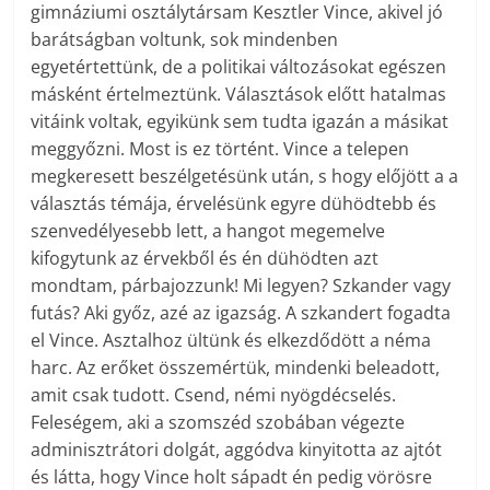
gimnáziumi osztálytársam Kesztler Vince, akivel jó
barátságban voltunk, sok mindenben
egyetértettünk, de a politikai változásokat egészen
másként értelmeztünk. Választások előtt hatalmas
vitáink voltak, egyikünk sem tudta igazán a másikat
meggyőzni. Most is ez történt. Vince a telepen
megkeresett beszélgetésünk után, s hogy előjött a a
választás témája, érvelésünk egyre dühödtebb és
szenvedélyesebb lett, a hangot megemelve
kifogytunk az érvekből és én dühödten azt
mondtam, párbajozzunk! Mi legyen? Szkander vagy
futás? Aki győz, azé az igazság. A szkandert fogadta
el Vince. Asztalhoz ültünk és elkezdődött a néma
harc. Az erőket összemértük, mindenki beleadott,
amit csak tudott. Csend, némi nyögdécselés.
Feleségem, aki a szomszéd szobában végezte
adminisztrátori dolgát, aggódva kinyitotta az ajtót
és látta, hogy Vince holt sápadt én pedig vörösre