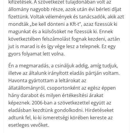
kifizetések. A szövetkezet tulajdonában volt az
állomány nagyobb része, azok után évi bérleti díjat
fizettünk. Voltak vélemények és tanácsadók, akik azt
mondták „be kell dönteni a Kft-t”, azaz fizessük ki
magunkat és a külsősöket ne fizessük ki. Ennek
következtében felszámolást fognak kezdeni, aztán
jut is marad is és így vége lesz a telepnek. Ez egy
gyors folyamat lett volna.
Én a megmaradás, a csináljuk addig, amíg tudjuk,
illetve az általunk irányított eladás pártján voltam.
Havonta gyártottam a leltárokat az
állatállományról, csoportonként az egész éppen
hány darabot és milyen értékesítési árakat
képeznek. 2006-ban a szövetkezettel együtt az
eladásban kezdtünk gondolkodni. Hirdetéseket
adtunk fel, ki-ki ismeretségi körében kereste az
esetleges vevőket.