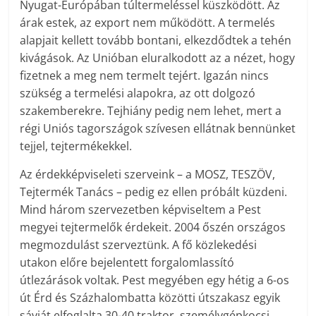
Nyugat-Európában túltermeléssel küszködött. Az
árak estek, az export nem működött. A termelés
alapjait kellett tovább bontani, elkezdődtek a tehén
kivágások. Az Unióban eluralkodott az a nézet, hogy
fizetnek a meg nem termelt tejért. Igazán nincs
szükség a termelési alapokra, az ott dolgozó
szakemberekre. Tejhiány pedig nem lehet, mert a
régi Uniós tagországok szívesen ellátnak bennünket
tejjel, tejtermékekkel.
Az érdekképviseleti szerveink – a MOSZ, TESZÖV,
Tejtermék Tanács – pedig ez ellen próbált küzdeni.
Mind három szervezetben képviseltem a Pest
megyei tejtermelők érdekeit. 2004 őszén országos
megmozdulást szerveztünk. A fő közlekedési
utakon előre bejelentett forgalomlassító
útlezárások voltak. Pest megyében egy hétig a 6-os
út Érd és Százhalombatta közötti útszakasz egyik
sávját elfoglalta 30-40 traktor, személygépkocsi,