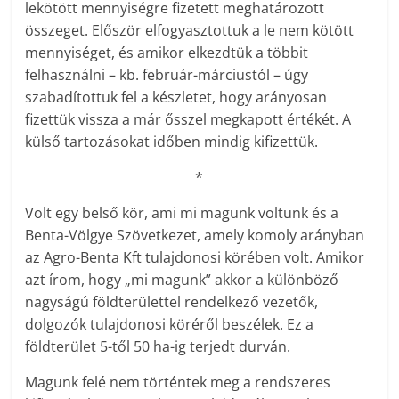
lekötött mennyiségre fizetett meghatározott
összeget. Először elfogyasztottuk a le nem kötött
mennyiséget, és amikor elkezdtük a többit
felhasználni – kb. február-márciustól – úgy
szabadítottuk fel a készletet, hogy arányosan
fizettük vissza a már ősszel megkapott értékét. A
külső tartozásokat időben mindig kifizettük.
*
Volt egy belső kör, ami mi magunk voltunk és a
Benta-Völgye Szövetkezet, amely komoly arányban
az Agro-Benta Kft tulajdonosi körében volt. Amikor
azt írom, hogy „mi magunk” akkor a különböző
nagyságú földterülettel rendelkező vezetők,
dolgozók tulajdonosi köréről beszélek. Ez a
földterület 5-től 50 ha-ig terjedt durván.
Magunk felé nem történtek meg a rendszeres