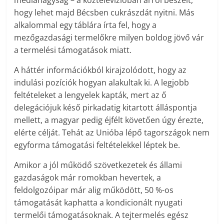
hogy lehet majd Bécsben cukrászdát nyitni. Más
alkalommal egy táblára írta fel, hogy a
mezőgazdasági termelőkre milyen boldog jövő vár
a termelési támogatások miatt.
A háttér információkból kirajzolódott, hogy az
indulási pozíciók hogyan alakultak ki. A legjobb
feltételeket a lengyelek kapták, mert az ő
delegációjuk késő pirkadatig kitartott álláspontja
mellett, a magyar pedig éjfélt követően úgy érezte,
elérte célját. Tehát az Unióba lépő tagországok nem
egyforma támogatási feltételekkel léptek be.
Amikor a jól működő szövetkezetek és állami
gazdaságok már romokban hevertek, a
feldolgozóipar már alig működött, 50 %-os
támogatását kaphatta a kondicionált nyugati
termelői támogatásoknak. A tejtermelés egész