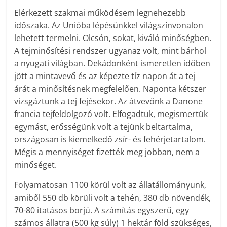
Elérkezett szakmai működésem legnehezebb
időszaka. Az Unióba lépésünkkel világszínvonalon
lehetett termelni. Olcsón, sokat, kiváló minőségben.
A tejminősítési rendszer ugyanaz volt, mint bárhol
a nyugati világban. Dekádonként ismeretlen időben
jött a mintavevő és az képezte tíz napon át a tej
árát a minősítésnek megfelelően. Naponta kétszer
vizsgáztunk a tej fejésekor. Az átvevőnk a Danone
francia tejfeldolgozó volt. Elfogadtuk, megismertük
egymást, erősségünk volt a tejünk beltartalma,
országosan is kiemelkedő zsír- és fehérjetartalom.
Mégis a mennyiséget fizették meg jobban, nem a
minőséget.
Folyamatosan 1100 körül volt az állatállományunk,
amiből 550 db körüli volt a tehén, 380 db növendék,
70-80 itatásos borjú. A számítás egyszerű, egy
számos állatra (500 kg súly) 1 hektár föld szükséges,