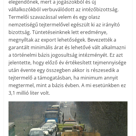
elegendőnek, mert a jogászokból és új
vállalkozókból verbuválódott az intézőbizottság.
Termelői szavazással velem és egy olasz
nemzetiségű tejtermelővel egészült ki az irányító
bizottság. Tüntetéseinknek lett eredménye,
megnyíltak az export lehetőségek. Bevezették a
garantált minimális árat és lehetővé vált alkalmazni
a történelmi bázis jogosultság intézményét. Ez azt
jelentette, hogy előző év értékesített tejmennyisége
után évente egy összegben akkor is részesedik a
tejtermelő a támogatásban, ha minimum annyit
megtermel, mint a bázis évben. A mi esetünkben ez
3,1 millió liter volt.