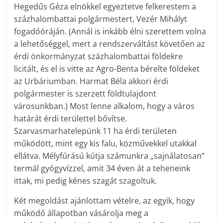
Hegedűs Géza elnökkel egyeztetve felkerestem a
százhalombattai polgármestert, Vezér Mihályt
fogadóóráján. (Annál is inkább élni szerettem volna
a lehetőséggel, mert a rendszerváltást követően az
érdi önkormányzat százhalombattai földekre
licitált, és el is vitte az Agro-Benta bérelte földeket
az Urbáriumban. Harmat Béla akkori érdi
polgármester is szerzett földtulajdont
városunkban.) Most lenne alkalom, hogy a város
határát érdi területtel bővítse.
Szarvasmarhatelepünk 11 ha érdi területen
működött, mint egy kis falu, közművekkel utakkal
ellátva. Mélyfúrású kútja számunkra „sajnálatosan”
termál gyógyvízzel, amit 34 éven át a teheneink
ittak, mi pedig kénes szagát szagoltuk.
Két megoldást ajánlottam vételre, az egyik, hogy
működő állapotban vásárolja meg a