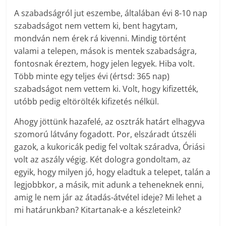
A szabadságról jut eszembe, általában évi 8-10 nap
szabadságot nem vettem ki, bent hagytam,
mondván nem érek rá kivenni. Mindig történt
valami a telepen, mások is mentek szabadságra,
fontosnak éreztem, hogy jelen legyek. Hiba volt.
Több minte egy teljes évi (értsd: 365 nap)
szabadságot nem vettem ki. Volt, hogy kifizették,
utóbb pedig eltörölték kifizetés nélkül.
Ahogy jöttünk hazafelé, az osztrák határt elhagyva
szomorú látvány fogadott. Por, elszáradt útszéli
gazok, a kukoricák pedig fel voltak száradva, Óriási
volt az aszály végig. Két dologra gondoltam, az
egyik, hogy milyen jó, hogy eladtuk a telepet, talán a
legjobbkor, a másik, mit adunk a teheneknek enni,
amig le nem jár az átadás-átvétel ideje? Mi lehet a
mi határunkban? Kitartanak-e a készleteink?