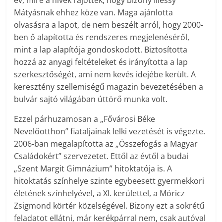
év, mire a hívek rájöttek, hogy bizony Illéssy
Mátyásnak ehhez köze van. Maga ajánlotta
olvasásra a lapot, de nem beszélt arról, hogy 2000-
ben ő alapította és rendszeres megjelenéséről,
mint a lap alapítója gondoskodott. Biztosította
hozzá az anyagi feltételeket és irányította a lap
szerkesztőségét, ami nem kevés idejébe került. A
keresztény szellemiségű magazin bevezetésében a
bulvár sajtó világában úttörő munka volt.
Ezzel párhuzamosan a „Fővárosi Béke
Nevelőotthon” fiataljainak lelki vezetését is végezte.
2006-ban megalapította az „Összefogás a Magyar
Családokért” szervezetet. Ettől az évtől a budai
„Szent Margit Gimnázium” hitoktatója is. A
hitoktatás színhelye szinte egybeesett gyermekkori
életének színhelyével, a XI. kerülettel, a Móricz
Zsigmond körtér közelségével. Bizony ezt a sokrétű
feladatot ellátni, már kerékpárral nem, csak autóval