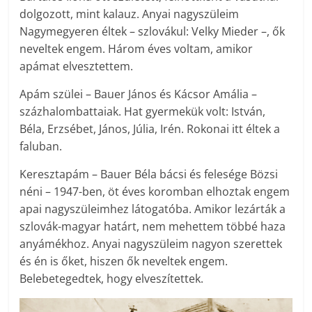
dolgozott, mint kalauz. Anyai nagyszüleim
Nagymegyeren éltek – szlovákul: Velky Mieder –, ők
neveltek engem. Három éves voltam, amikor
apámat elvesztettem.
Apám szülei – Bauer János és Kácsor Amália –
százhalombattaiak. Hat gyermekük volt: István,
Béla, Erzsébet, János, Júlia, Irén. Rokonai itt éltek a
faluban.
Keresztapám – Bauer Béla bácsi és felesége Bözsi
néni – 1947-ben, öt éves koromban elhoztak engem
apai nagyszüleimhez látogatóba. Amikor lezárták a
szlovák-magyar határt, nem mehettem többé haza
anyámékhoz. Anyai nagyszüleim nagyon szerettek
és én is őket, hiszen ők neveltek engem.
Belebetegedtek, hogy elveszítettek.