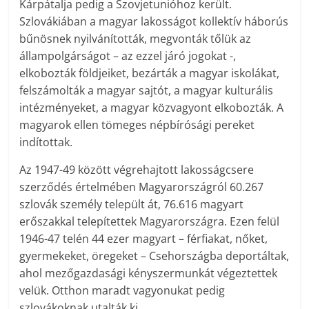
Kárpátalja pedig a Szovjetunióhoz került.
Szlovákiában a magyar lakosságot kol­lektív háborús
bűnösnek nyilvánították, megvonták tőlük az
állampolgárságot – az ezzel járó jogokat -,
elkobozták földjeiket, bezárták a magyar iskolákat,
felszámolták a magyar sajtót, a magyar kulturális
intézményeket, a magyar közvagyont elkobozták. A
magyarok ellen tömeges népbírósági pereket
indítottak.
Az 1947-49 között végrehajtott lakosságcsere
szerződés értelmében Magyarországról 60.267
szlovák személy települt át, 76.616 magyart
erőszakkal telepítettek Magyarországra. Ezen felül
1946-47 telén 44 ezer magyart – férfiakat, nőket,
gyermekeket, öregeket – Csehországba deportáltak,
ahol mezőgazdasági kényszermunkát végeztettek
velük. Otthon maradt vagyonukat pedig
szlovákoknak utalták ki.