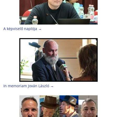
A képviselő naplója
→
In memoriam Jován László
→