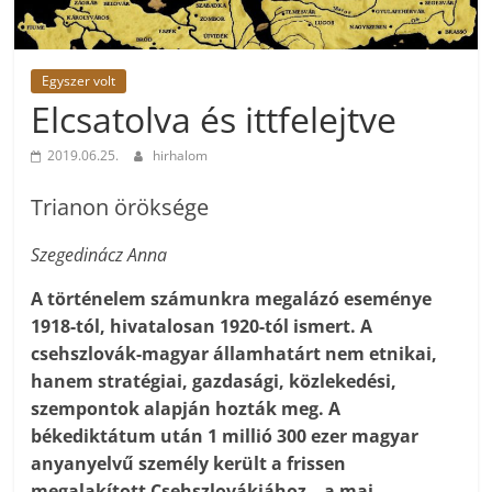
Egyszer volt
Elcsatolva és ittfelejtve
2019.06.25.
hirhalom
Trianon öröksége
Szegedinácz Anna
A történelem számunkra megalázó eseménye
1918-tól, hivatalosan 1920-tól ismert. A
csehszlovák-magyar államhatárt nem etnikai,
hanem stratégiai, gazdasági, közlekedési,
szempontok alapján hozták meg. A
békediktátum után 1 millió 300 ezer magyar
anyanyelvű személy került a frissen
megalakított Csehszlovákiához – a mai