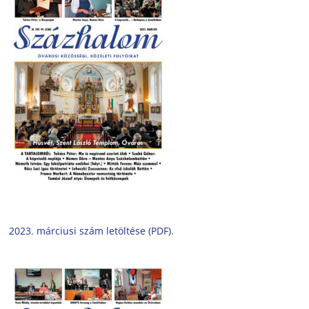
2023. márciusi szám letöltése (PDF).