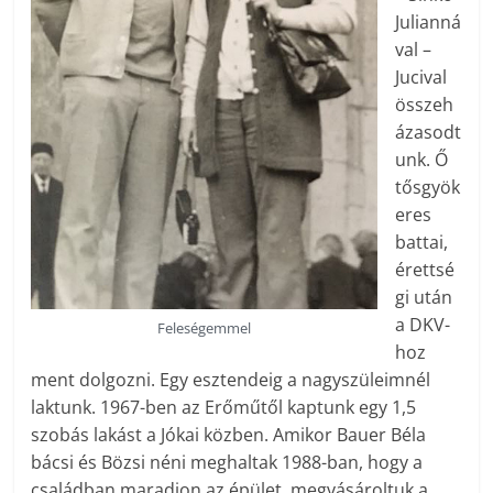
Julianná
val –
Jucival
összeh
ázasodt
unk. Ő
tősgyök
eres
battai,
érettsé
gi után
a DKV-
Feleségemmel
hoz
ment dolgozni. Egy esztendeig a nagyszüleimnél
laktunk. 1967-ben az Erőműtől kaptunk egy 1,5
szobás lakást a Jókai közben. Amikor Bauer Béla
bácsi és Bözsi néni meghaltak 1988-ban, hogy a
családban maradjon az épület, megvásároltuk a