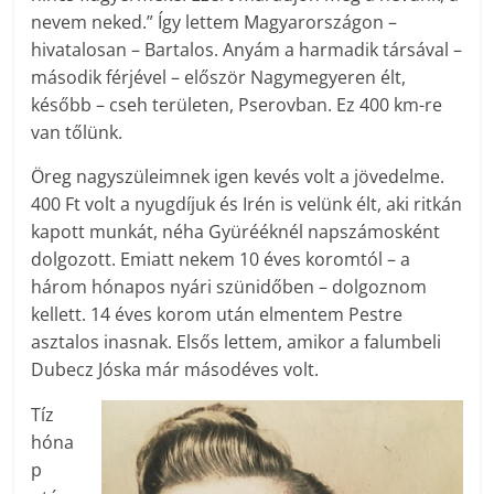
nevem neked.” Így lettem Magyarországon –
hivatalosan – Bartalos. Anyám a harmadik társával –
második férjével – először Nagymegyeren élt,
később – cseh területen, Pserovban. Ez 400 km-re
van tőlünk.
Öreg nagyszüleimnek igen kevés volt a jövedelme.
400 Ft volt a nyugdíjuk és Irén is velünk élt, aki ritkán
kapott munkát, néha Gyürééknél napszámosként
dolgozott. Emiatt nekem 10 éves koromtól – a
három hónapos nyári szünidőben – dolgoznom
kellett. 14 éves korom után elmentem Pestre
asztalos inasnak. Elsős lettem, amikor a falumbeli
Dubecz Jóska már másodéves volt.
Tíz
hóna
p