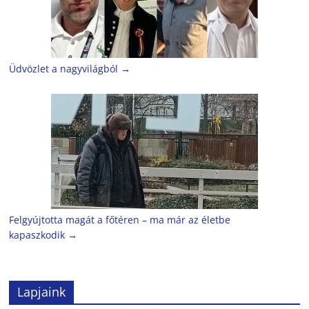
Üdvözlet a nagyvilágból
→
Felgyújtotta magát a főtéren – ma már az életbe
kapaszkodik
→
Lapjaink