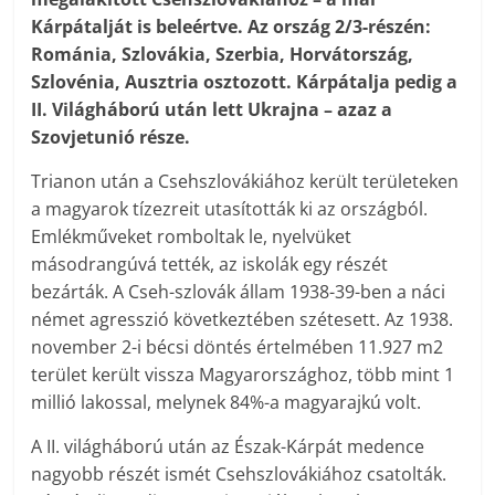
Kárpátalját is beleértve. Az ország 2/3-részén:
Románia, Szlovákia, Szerbia, Horvátország,
Szlovénia, Ausztria osztozott. Kárpátalja pedig a
II. Világháború után lett Ukrajna – azaz a
Szovjetunió része.
Trianon után a Csehszlovákiához került területeken
a magyarok tízezreit utasították ki az országból.
Emlékműveket romboltak le, nyelvüket
másodrangúvá tették, az iskolák egy részét
bezárták. A Cseh-szlovák állam 1938-39-ben a náci
német agresszió következtében szétesett. Az 1938.
november 2-i bécsi döntés értelmében 11.927 m2
terület került vissza Magyarországhoz, több mint 1
millió lakossal, melynek 84%-a magyarajkú volt.
A II. világháború után az Észak-Kárpát medence
nagyobb részét ismét Csehszlovákiához csatolták.