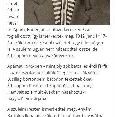
emet
édesa
nyám
nevel
te. Apám, Bauer János utazó kereskedéssel
foglalkozott, így ismerkedtek meg. 1942. január 17-
én születtem és később született egy édeshúgom
is. A szüleim ugyan nem házasodtak össze, de
édesapám nevén anyakönyveztek.
Apámat 1945-ben – mint oly sok battai és érdi férfit
– az oroszok elhurcolták. Szegeden a túlzsúfolt
„Csillag börtönben” betonon fektették őket.
Édesapám hastífuszt kapott és ott halt meg.
Hamvait az elmúlt években hazahoztuk
nagyszüleim sírjába.
A szüleim Pesten ismerkedtek meg. Anyám,
Bartalos Ilona ott született, felnőttként a vasútnál