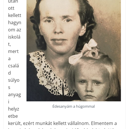
után
ott
kellett
hagyn
om az
iskolá
t,
mert
a
csalá
d
súlyo
s
anyag
i
Édesanyám a húgommal
helyz
etbe
került, ezért munkát kellett vállalnom. Elmentem a