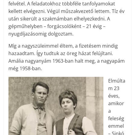
felvétel. A feladatokhoz többféle tanfolyamokat
kellett elvégezni. Végül műszakvezető lettem. Tíz év
után sikerült a szakmámban elhelyezkedni. A
gépműhelyben – forgácsolóként – 21 évig –
nyugdíjazásomig dolgoztam.
Míg a nagyszüleimmel éltem, a fizetésem mindig
hazaadtam. Így tudtuk az öreg házat felújítani.
Amália nagyanyám 1963-ban halt meg, a nagyapám
még 1958-ban.
Elmúlta
m 23
éves,
amikor
a
feleség
emmel
– Sinkó