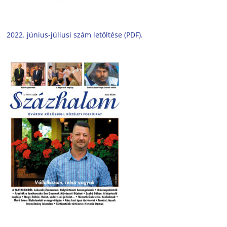
2022. június-júliusi szám letöltése (PDF).