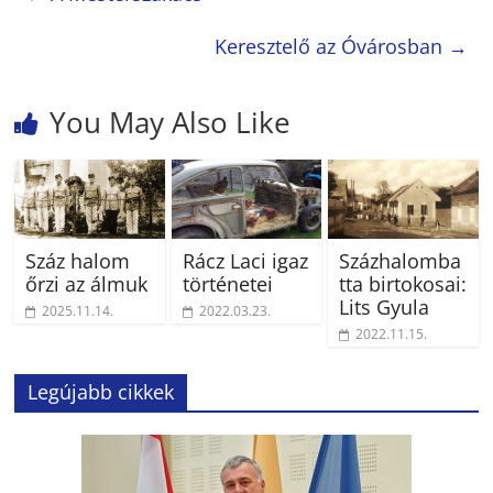
Keresztelő az Óvárosban
→
You May Also Like
Száz halom
Rácz Laci igaz
Százhalomba
őrzi az álmuk
történetei
tta birtokosai:
Lits Gyula
2025.11.14.
2022.03.23.
2022.11.15.
Legújabb cikkek