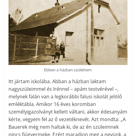
Ebben a házban születtem
Itt jártam iskolába. Abban a házban laktam
nagyszüleimmel és Irénnel – apám testvérével –,
melynek falán van a legkorábbi falusi iskolát jelölő
emléktábla. Amikor 16 éves koromban
személyigazolványt kellett váltani, akkor édesanyám
kérte, vegyem fel az ő vezetéknevét. Azt mondta: „A
Bauerek még nem haltak ki, de az én szüleimnek
nincs fiúgyermeke. Ezért maradjon meg a nevünk, a