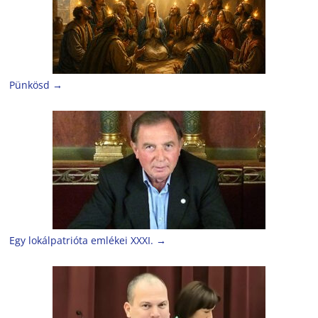
Pünkösd
→
Egy lokálpatrióta emlékei XXXI.
→