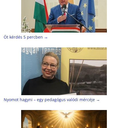
Öt kérdés 5 percben
→
Nyomot hagyni – egy pedagógus valódi mércéje
→