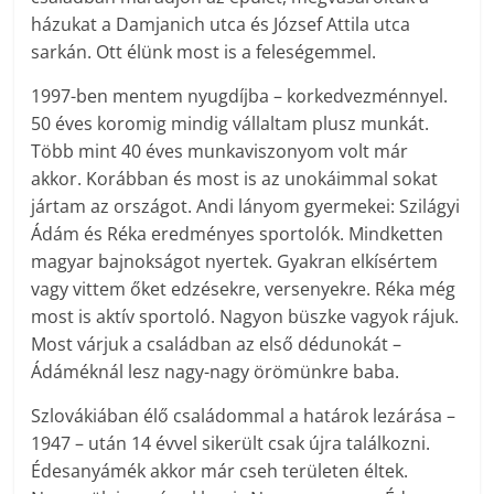
házukat a Damjanich utca és József Attila utca
sarkán. Ott élünk most is a feleségemmel.
1997-ben mentem nyugdíjba – korkedvezménnyel.
50 éves koromig mindig vállaltam plusz munkát.
Több mint 40 éves munkaviszonyom volt már
akkor. Korábban és most is az unokáimmal sokat
jártam az országot. Andi lányom gyermekei: Szilágyi
Ádám és Réka eredményes sportolók. Mindketten
magyar bajnokságot nyertek. Gyakran elkísértem
vagy vittem őket edzésekre, versenyekre. Réka még
most is aktív sportoló. Nagyon büszke vagyok rájuk.
Most várjuk a családban az első dédunokát –
Ádáméknál lesz nagy-nagy örömünkre baba.
Szlovákiában élő családommal a határok lezárása –
1947 – után 14 évvel sikerült csak újra találkozni.
Édesanyámék akkor már cseh területen éltek.