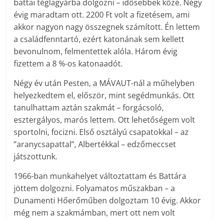
battai téglagyárba dolgozni – idősebbek közé. Négy
évig maradtam ott. 2200 Ft volt a fizetésem, ami
akkor nagyon nagy összegnek számított. Én lettem
a családfenntartó, ezért katonának sem kellett
bevonulnom, felmentettek alóla. Három évig
fizettem a 8 %-os katonaadót.
Négy év után Pesten, a MÁVAUT-nál a műhelyben
helyezkedtem el, először, mint segédmunkás. Ott
tanulhattam aztán szakmát – forgácsoló,
esztergályos, marós lettem. Ott lehetőségem volt
sportolni, focizni. Első osztályú csapatokkal – az
”aranycsapattal”, Albertékkal – edzőmeccset
játszottunk.
1966-ban munkahelyet változtattam és Battára
jöttem dolgozni. Folyamatos műszakban – a
Dunamenti Hőerőműben dolgoztam 10 évig. Akkor
még nem a szakmámban, mert ott nem volt