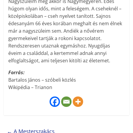
Nagyszüleim még akkor is Nagymegyeren. Édes
húgom olyan idős, mint a feleségem. A cseheknél –
középiskolában – cseh nyelvet tanított. Sajnos
édesanyám 66 éves korában meghalt és nem élnek
már a nagyszüleim sem. Andiék a nővérem
gyermekeivel tartják a rokoni kapcsolatot.
Rendszeresen utaznak egymáshoz. Nyugdíjas
éveim a családdal, a kertemmel adnak annyi
elfoglaltságot, ami teljesen kitölti az életemet.
Forrás:
Bartalos János – szóbeli közlés
Wikipédia – Trianon
←
A Mesterszakács