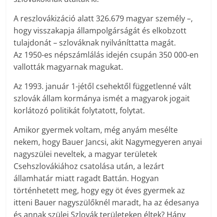
A reszlovákizáció alatt 326.679 magyar személy –,
hogy visszakapja állampolgárságát és elkobzott
tulajdonát – szlováknak nyilváníttatta magát.
Az 1950-es népszámlálás idején csupán 350 000-en
vallották magyarnak magukat.
Az 1993. január 1-jétől csehektől függetlenné vált
szlovák állam kormánya ismét a magyarok jogait
korlátozó politikát folytatott, folytat.
Amikor gyermek voltam, még anyám mesélte
nekem, hogy Bauer Jancsi, akit Nagymegyeren anyai
nagyszülei neveltek, a magyar területek
Csehszlovákiához csatolása után, a lezárt
államhatár miatt ragadt Battán. Hogyan
történhetett meg, hogy egy öt éves gyermek az
itteni Bauer nagyszülőknél maradt, ha az édesanya
és annak szülei Szlovák területeken éltek? Hány