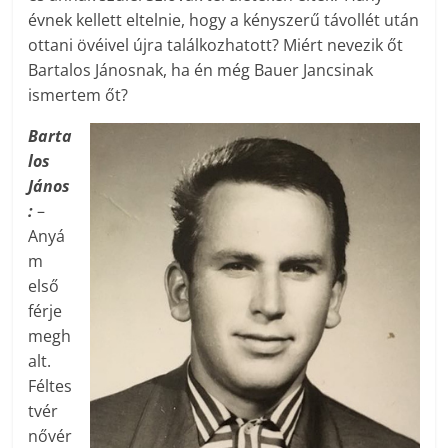
évnek kellett eltelnie, hogy a kényszerű távollét után
ottani övéivel újra találkozhatott? Miért nevezik őt
Bartalos Jánosnak, ha én még Bauer Jancsinak
ismertem őt?
Barta
los
János
:
–
Anyá
m
első
férje
megh
alt.
Féltes
tvér
nővér