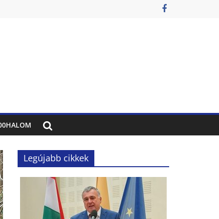
00HALOM
Legújabb cikkek