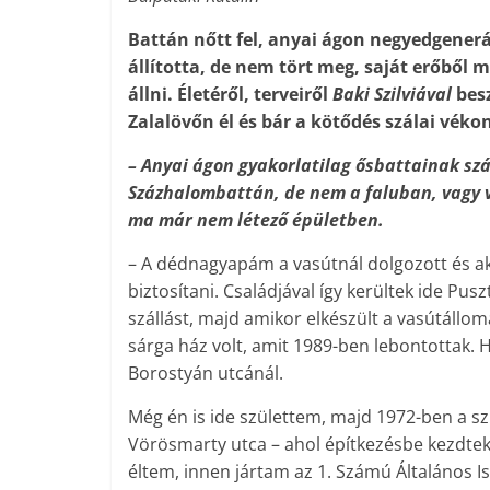
Battán nőtt fel, anyai ágon negyedgenerá
állította, de nem tört meg, saját erőből mi
állni. Életéről, terveiről
Baki Szilviával
bes
Zalalövőn él és bár a kötődés szálai vék
– Anyai ágon gyakorlatilag ősbattainak szám
Százhalombattán, de nem a faluban, vagy
ma már nem létező épületben.
– A dédnagyapám a vasútnál dolgozott és akk
biztosítani. Családjával így kerültek ide Pu
szállást, majd amikor elkészült a vasútállo
sárga ház volt, amit 1989-ben lebontottak. 
Borostyán utcánál.
Még én is ide születtem, majd 1972-ben a szü
Vörösmarty utca – ahol építkezésbe kezdtek
éltem, innen jártam az 1. Számú Általános 