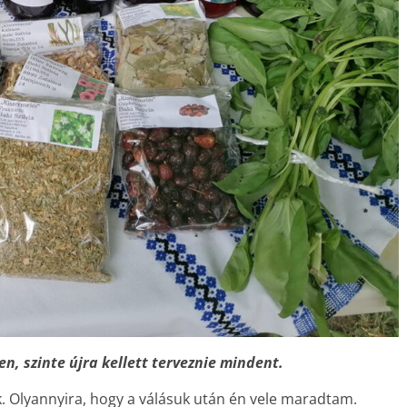
en, szinte újra kellett terveznie mindent.
. Olyannyira, hogy a válásuk után én vele maradtam.