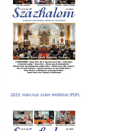
2023. márciusi szám letöltése (PDF).