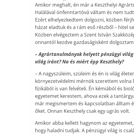
Amikor meghalt, én már a Keszthelyi Agrá
Halálával önfenntartóvá váltam és nem tud
Ezért elhelyezkedtem dolgozni, közben férj
házat eladtuk és a rám eső részből – hitel 
Közben elvégeztem a Szent István Szakközépi
onnantól kezdve gazdaságisként dolgoztam 
– Agrártanulmányok helyett pénzügyi vilá
világ iránt? Na és miért épp Keszthely?
– A nagyszüleim, szüleim és én is világ élet
környezetvédelmi mér­nök szerettem volna len
fizikából is van felvételi. Én kémiából és b
egyetemet kerestem, ahova ezek a tantárgya
már megismertem és kapcsolatban álltam é
őket. Onnan Keszthely csak egy ugrás volt.
Amikor abba kellett hagynom az egyetemet, 
hogy haladni tudjak. A pénzügyi világ is csa