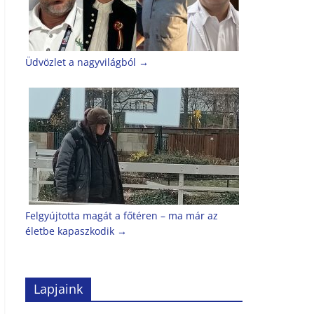
Üdvözlet a nagyvilágból
→
Felgyújtotta magát a főtéren – ma már az
életbe kapaszkodik
→
Lapjaink