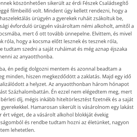
ennek köszönhetően sikerült az érdi Fészek Családsegítő
é filmbeillő volt. Mindent úgy kellett rendezni, hogy a
aszelektálás ürügyén a gyerekek ruháit zsákoltuk be,
sági évforduló ürügyén vásároltam némi alkoholt, amitől a
kocsmába, mert ő ott tovább ünnepelne. Elvittem, és mivel
ak róla, hogy a kocsma előtt lesznek és tesznek róla,
sze tudtam szedni a saját ruháimat és még aznap éjszaka
 menni az anyaotthonba.
lába, én pedig dolgozni mentem és azonnal beadtam a
eg minden, hiszen megkezdődött a zaklatás. Majd egy idő
alizálódott a helyzet. Az anyaotthonban három hónapot
kást Százhalombattán. Én ezzel nem elégedtem meg, mert
rleti díj, mégis inkább hiteltörlesztést fizetnék és a saját
gyerekekkel. Hamarosan sikerült is vásárolnom egy lakást
r ért véget, de a vásárolt alkohol blokkját évekig
asságomból és rendbe tudtam hozni az életünket, nagyon
ttem lehetetlen.