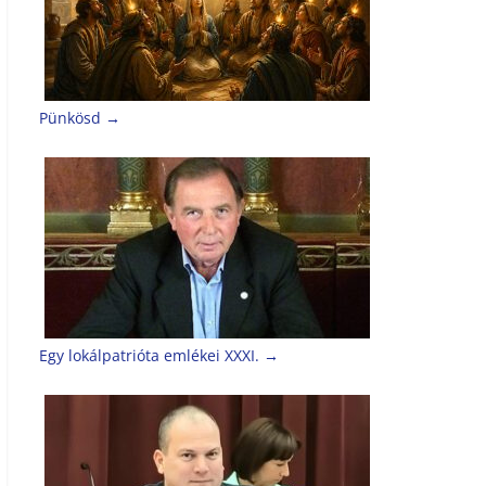
Pünkösd
→
Egy lokálpatrióta emlékei XXXI.
→