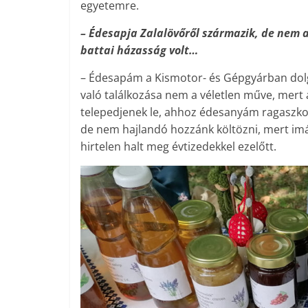
egyetemre.
– Édesapja Zalalövőről származik, de nem a
battai házasság volt…
– Édesapám a Kismotor- és Gépgyárban dol
való találkozása nem a véletlen műve, mert 
telepedjenek le, ahhoz édesanyám ragaszkod
de nem hajlandó hozzánk költözni, mert im
hirtelen halt meg évtizedekkel ezelőtt.