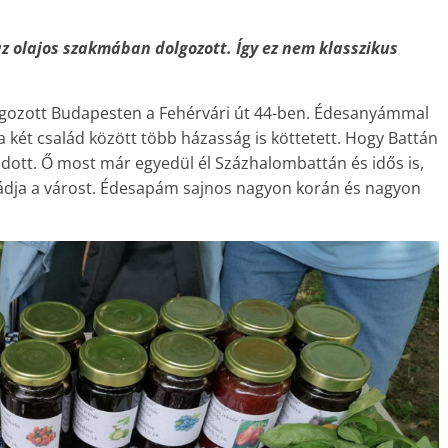
z olajos szakmában dolgozott. Így ez nem klasszikus
gozott Budapesten a Fehérvári út 44-ben. Édesanyámmal
a két család között több házasság is köttetett. Hogy Battán
ott. Ő most már egyedül él Százhalombattán és idős is,
ádja a várost. Édesapám sajnos nagyon korán és nagyon