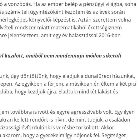
tő a vonzódás. Ha az ember belép a pénzügyi világba, soha
és számviteli ügyintézőként kezdtem és az évek során
mérlegképes könyvelői képzést is. Aztán szerettem volna
j felvételi rendszer miatt matematikából érettségiznem
emre jelentkeztem, amit egy év halasztással 2016-ban
al küzdött, amiből nem mindennapi módon sikerült
nk, úgy döntöttünk, hogy eladjuk a dunafüredi házunkat,
lepen. Az egyikben a férjem, a másikban én éltem a két pici
dába, hogy kezdjük újra. Eladtuk mindkét lakást és
rjem továbbra is ivott és egyre agresszívabb volt. Egy ilyen
kran kellett rendőrt is hívni, de mint tudjuk, a családon
ázassági évfordulónk is verésbe torkollott. Akkor
 akarom, hogy a gyerekeim így nőjenek fel. Segítséget