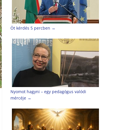
Öt kérdés 5 percben
→
Nyomot hagyni – egy pedagógus valódi
mércéje
→