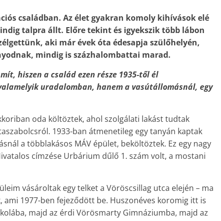
ciós családban. Az élet gyakran komoly kihívások elé
ndig talpra állt. Előre tekint és igyekszik több lábon
zélgettünk, aki már évek óta édesapja szülőhelyén,
onyodnak, mindig is százhalombattai marad.
ít, hiszen a család ezen része 1935-től él
 valamelyik uradalomban, hanem a vasútállomásnál, egy
oriban oda költöztek, ahol szolgálati lakást tudtak
sztaszabolcsról. 1933-ban átmenetileg egy tanyán kaptak
másnál a többlakásos MÁV épület, beköltöztek. Ez egy nagy
Hivatalos címzése Urbárium dűlő 1. szám volt, a mostani
leim vásároltak egy telket a Vöröscsillag utca elején – ma
, ami 1977-ben fejeződött be. Huszonéves koromig itt is
Iskolába, majd az érdi Vörösmarty Gimnáziumba, majd az