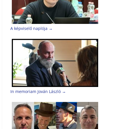
A képviselő naplója
→
In memoriam Jován László
→