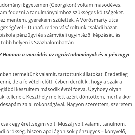
rtudományi Egyetemen (Georgikon) voltam másodéves.
tam fedezni a tanulmányaimhoz szükséges költségeket.
hez mentem, gyerekeim születtek. A Vörösmarty utcai
segítségével – Dunafüreden vásároltunk családi házat.
skola pénzügyi és számviteli ügyintézői képzését, és
több helyen is Százhalombattán.
g? Honnan a vonzódás az agrártudományok és a pénzügyi
emben termeltünk valamit, tartottunk állatokat. Eredetileg
ni, de a felvételi előtti évben derült ki, hogy a szakra
iológiából készültem második évtől fogva. Úgyhogy olyan
k kellenek. Keszthely mellett azért döntöttem, mert akkor
desapám zalai rokonságával. Nagyon szerettem, szeretem
csak egy érettségim volt. Muszáj volt valamit tanulnom,
ládi örökség, hiszen apai ágon sok pénzügyes – könyvelő,