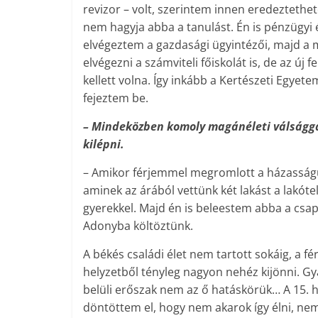
revizor – volt, szerintem innen eredeztethe
nem hagyja abba a tanulást. Én is pénzügyi 
elvégeztem a gazdasági ügyintézői, majd a 
elvégezni a számviteli főiskolát is, de az ú
kellett volna. Így inkább a Kertészeti Egyet
fejeztem be.
– Mindeközben komoly magánéleti válságg
kilépni.
– Amikor férjemmel megromlott a házasságu
aminek az árából vettünk két lakást a lakóte
gyerekkel. Majd én is beleestem abba a csap
Adonyba költöztünk.
A békés családi élet nem tartott sokáig, a fé
helyzetből tényleg nagyon nehéz kijönni. Gya
belüli erőszak nem az ő hatáskörük… A 15. h
döntöttem el, hogy nem akarok így élni, nem