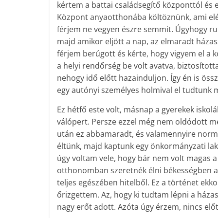
kértem a battai családsegítő központtól és 
Központ anyaotthonába költöznünk, ami elégg
férjem ne vegyen észre semmit. Úgyhogy ruh
majd amikor eljött a nap, az elmaradt házas
férjem berúgott és kérte, hogy vigyem el a 
a helyi rendőrség be volt avatva, biztosított
nehogy idő előtt hazainduljon. Így én is ös
egy autónyi személyes holmival el tudtunk
Ez hétfő este volt, másnap a gyerekek isko
válópert. Persze ezzel még nem oldódott m
után ez abbamaradt, és valamennyire norm
éltünk, majd kaptunk egy önkormányzati la
úgy voltam vele, hogy bár nem volt magas a bé
otthonomban szeretnék élni békességben a 
teljes egészében hitelből. Ez a történet ekko
őrizgettem. Az, hogy ki tudtam lépni a ház
nagy erőt adott. Azóta úgy érzem, nincs elő