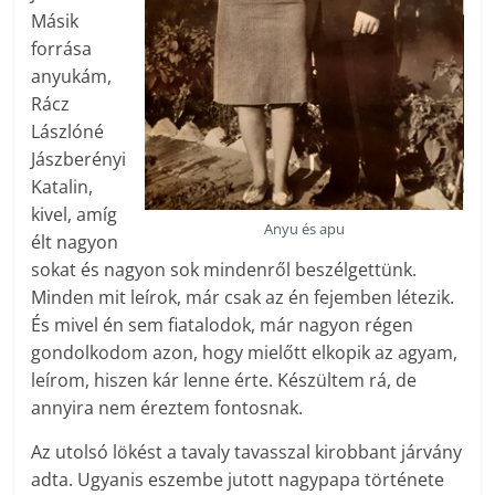
Másik
forrása
anyukám,
Rácz
Lászlóné
Jászberényi
Katalin,
kivel, amíg
Anyu és apu
élt nagyon
sokat és nagyon sok mindenről beszélgettünk.
Minden mit leírok, már csak az én fejemben létezik.
És mivel én sem fiatalodok, már nagyon régen
gondolkodom azon, hogy mielőtt elkopik az agyam,
leírom, hiszen kár lenne érte. Készültem rá, de
annyira nem éreztem fontosnak.
Az utolsó lökést a tavaly tavasszal kirobbant járvány
adta. Ugyanis eszembe jutott nagypapa története