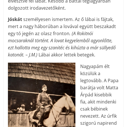
elvesztve fél lábát. Később a battai téglagyárban
dolgozott irodavezetőként.
Jóskát
személyesen ismertem. Az ő lábai is fájtak,
mert a nagy háborúban a lovával együtt beszakadt
egy tó jegén az olasz fronton
. (A Rokitnói
mocsaraknál történt. A lovat kegyelemből agyonlőtte,
ezt hallotta meg egy szanitéc és kihúzta a már süllyedő
katonát. – J.M.)
Lábai akkor lettek betegek.
Nagyapám élt
közülük a
legtovább. A Papa
barátja volt Matta
Árpád kisebbik
fia, akit mindenki
csak bébinek
nevezett. Az úrfik
szigorú napirend