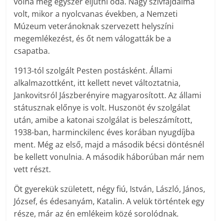
volna még egyszer eljutni oda. Nagy szívfájdalma
volt, mikor a nyolcvanas években, a Nemzeti
Múzeum veteránoknak szervezett helyszíni
megemlékezést, és őt nem válogatták be a
csapatba.
1913-tól szolgált Pesten postásként. Állami
alkalmazottként, itt kellett nevet változtatnia,
Jankovitsról Jászberényire magyarosított. Az állami
státusznak előnye is volt. Huszonöt év szolgálat
után, amibe a katonai szolgálat is beleszámított,
1938-ban, harminckilenc éves korában nyugdíjba
ment. Még az első, majd a második bécsi döntésnél
be kellett vonulnia. A második háborúban már nem
vett részt.
Öt gyerekük született, négy fiú, István, László, János,
József, és édesanyám, Katalin. A velük történtek egy
része, már az én emlékeim közé sorolódnak.