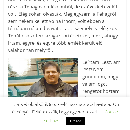
részt a Tehagos emlékeimből, de ez évekkel ezelőtt
volt. Elég sokan olvasták. Megjegyzem, a Tehag­ról
sem nekem kellett volna írnom, volt ebben a
témában nálam beavatottabb személy is, elég sok.
Tehát elkezdtem az igaz történeteket, mert, ahogy
írtam, egyre, és egyre több emlék került elő
valahonnan mélyről.
Leírtam. Lesz, ami
lesz! Nem
gondolom, hogy
valami eget
rengetőt hoztam
létre. Arra sem
Ez a weboldal sütik (cookie-k) használatával javítja az Ön
gondolok, hogy
élményét. Feltételezzük, hogy egyetért ezzel.
Cookie
bármilyen
irodalmi értéke
settings
Elfogad
lenne