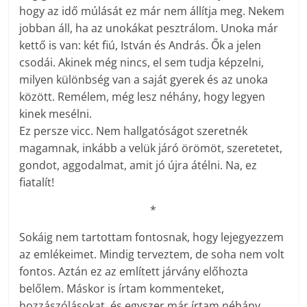
hogy az idő múlását ez már nem állítja meg. Nekem
jobban áll, ha az unokákat pesztrálom. Unoka már
kettő is van: két fiú, István és András. Ők a jelen
csodái. Akinek még nincs, el sem tudja képzelni,
milyen különbség van a saját gyerek és az unoka
között. Remélem, még lesz néhány, hogy legyen
kinek mesélni.
Ez persze vicc. Nem hallgatóságot szeretnék
magamnak, inkább a velük járó örömöt, szeretetet,
gondot, aggodalmat, amit jó újra átélni. Na, ez
fiatalít!
*
Sokáig nem tartottam fontosnak, hogy lejegyezzem
az emlékeimet. Mindig terveztem, de soha nem volt
fontos. Aztán ez az említett járvány előhozta
belőlem. Máskor is írtam kommenteket,
hozzászólásokat, és egyszer már írtam néhány