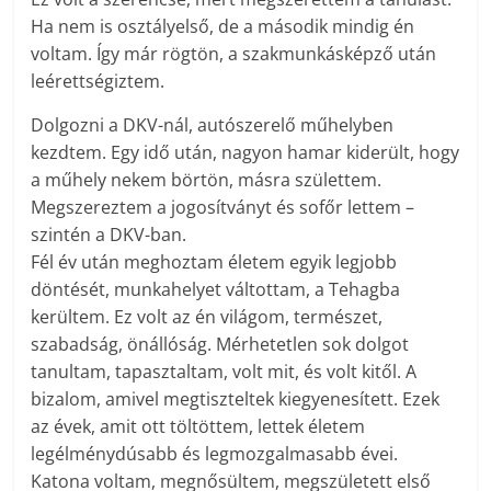
Ha nem is osztályelső, de a második mindig én
voltam. Így már rögtön, a szakmunkásképző után
leérettségiztem.
Dolgozni a DKV-nál, autószerelő műhelyben
kezdtem. Egy idő után, nagyon hamar kiderült, hogy
a műhely nekem börtön, másra születtem.
Megszereztem a jogosítványt és sofőr lettem –
szintén a DKV-ban.
Fél év után meghoztam életem egyik legjobb
döntését, munkahelyet váltottam, a Tehagba
kerültem. Ez volt az én világom, természet,
szabadság, önállóság. Mérhetetlen sok dolgot
tanultam, tapasztaltam, volt mit, és volt kitől. A
bizalom, amivel megtiszteltek kiegyenesített. Ezek
az évek, amit ott töltöttem, lettek életem
legélménydúsabb és legmozgalmasabb évei.
Katona voltam, megnősültem, megszületett első