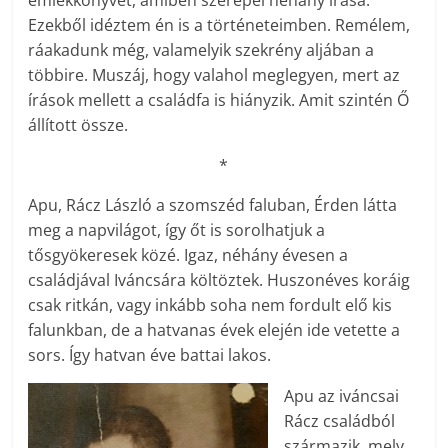
emlékkönyvet, amiben szerepel néhány írása.
Ezekből idéztem én is a történeteimben. Remélem,
ráakadunk még, valamelyik szekrény aljában a
többire. Muszáj, hogy valahol meglegyen, mert az
írások mellett a családfa is hiányzik. Amit szintén Ő
állított össze.
*
Apu, Rácz László a szomszéd faluban, Érden látta
meg a napvilágot, így őt is sorolhatjuk a
tősgyökeresek közé. Igaz, néhány évesen a
családjával Iváncsára költöztek. Huszonéves koráig
csak ritkán, vagy inkább soha nem fordult elő kis
falunkban, de a hatvanas évek elején ide vetette a
sors. Így hatvan éve battai lakos.
Apu az iváncsai
Rácz családból
származik, mely