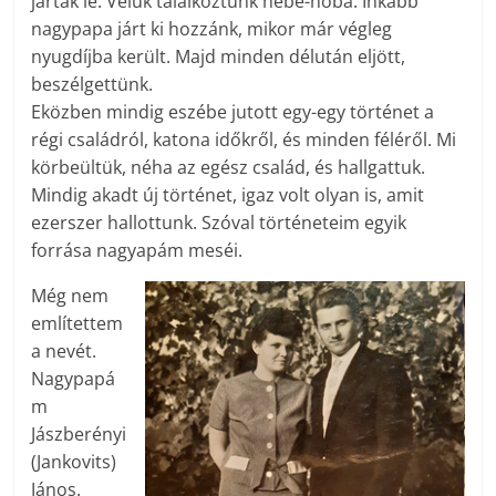
jártak le. Velük találkoztunk hébe-hóba. Inkább
nagypapa járt ki hozzánk, mikor már végleg
nyugdíjba került. Majd minden délután eljött,
beszélgettünk.
Eközben mindig eszébe jutott egy-egy történet a
régi családról, katona időkről, és minden féléről. Mi
körbeültük, néha az egész család, és hallgattuk.
Mindig akadt új történet, igaz volt olyan is, amit
ezerszer hallottunk. Szóval történeteim egyik
forrása nagyapám meséi.
Még nem
említettem
a nevét.
Nagypapá
m
Jászberényi
(Jankovits)
János.