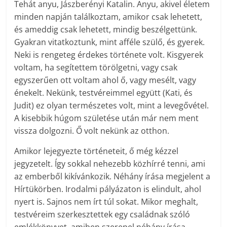
Tehát anyu, Jászberényi Katalin. Anyu, akivel életem
minden napján találkoztam, amikor csak lehetett,
és ameddig csak lehetett, mindig beszélgettünk.
Gyakran vitatkoztunk, mint afféle szülő, és gyerek.
Neki is rengeteg érdekes története volt. Kisgyerek
voltam, ha segítettem törölgetni, vagy csak
egyszerűen ott voltam ahol ő, vagy mesélt, vagy
énekelt. Nekünk, testvéreimmel együtt (Kati, és
Judit) ez olyan természetes volt, mint a levegővétel.
A kisebbik húgom születése után már nem ment
vissza dolgozni. Ő volt nekünk az otthon.
Amikor lejegyezte történeteit, ő még kézzel
jegyzetelt. Így sokkal nehezebb közhírré tenni, ami
az emberből kikívánkozik. Néhány írása megjelent a
Hírtükörben. Irodalmi pályázaton is elindult, ahol
nyert is. Sajnos nem írt túl sokat. Mikor meghalt,
testvéreim szerkesztettek egy családnak szóló