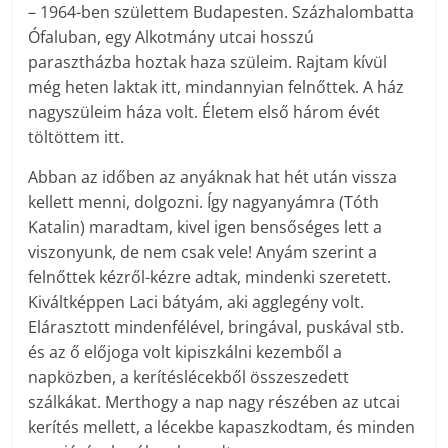
– 1964-ben születtem Budapesten. Százhalombatta
Ófaluban, egy Alkotmány utcai hosszú
parasztházba hoztak haza szüleim. Rajtam kívül
még heten laktak itt, mindannyian felnőttek. A ház
nagyszüleim háza volt. Életem első három évét
töltöttem itt.
Abban az időben az anyáknak hat hét után vissza
kellett menni, dolgozni. Így nagyanyámra (Tóth
Katalin) maradtam, kivel igen bensőséges lett a
viszonyunk, de nem csak vele! Anyám szerint a
felnőttek kézről-kézre adtak, mindenki szeretett.
Kiváltképpen Laci bátyám, aki agglegény volt.
Elárasztott mindenfélével, bringával, puskával stb.
és az ő előjoga volt kipiszkálni kezemből a
napközben, a kerítéslécekből összeszedett
szálkákat. Merthogy a nap nagy részében az utcai
kerítés mellett, a lécekbe kapaszkodtam, és minden