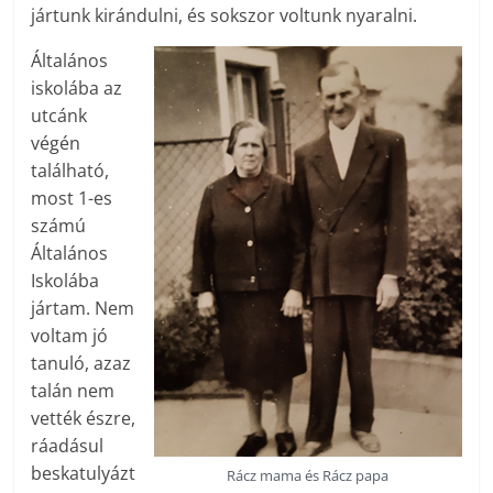
jártunk kirándulni, és sokszor voltunk nyaralni.
Általános
iskolába az
utcánk
végén
található,
most 1-es
számú
Általános
Iskolába
jártam. Nem
voltam jó
tanuló, azaz
talán nem
vették észre,
ráadásul
beskatulyázt
Rácz mama és Rácz papa