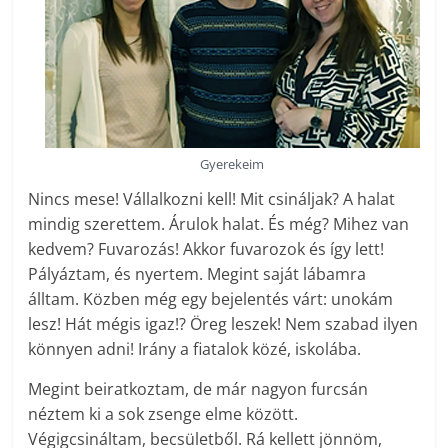
Gyerekeim
Nincs mese! Vállalkozni kell! Mit csináljak? A halat
mindig szerettem. Árulok halat. És még? Mihez van
kedvem? Fuvarozás! Akkor fuvarozok és így lett!
Pályáztam, és nyertem. Megint saját lábamra
álltam. Közben még egy bejelentés várt: unokám
lesz! Hát mégis igaz!? Öreg leszek! Nem szabad ilyen
könnyen adni! Irány a fiatalok közé, iskolába.
Megint beiratkoztam, de már nagyon furcsán
néztem ki a sok zsenge elme között.
Végigcsináltam, becsületből. Rá kellett jönnöm,