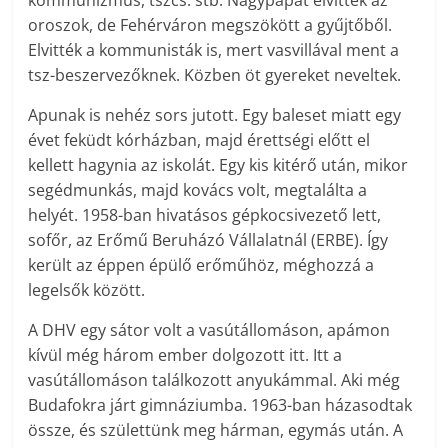
kommunizmus, tszcs. stb. Nagypapát elvitték az
oroszok, de Fehérváron megszökött a gyűjtőből.
Elvitték a kommunisták is, mert vasvillával ment a
tsz-beszervezőknek. Közben öt gyereket neveltek.
Apunak is nehéz sors jutott. Egy baleset miatt egy
évet feküdt kórházban, majd érettségi előtt el
kellett hagynia az iskolát. Egy kis kitérő után, mikor
segédmunkás, majd kovács volt, megtalálta a
helyét. 1958-ban hivatásos gépkocsivezető lett,
sofőr, az Erőmű Beruházó Vállalatnál (ERBE). Így
került az éppen épülő erőműhöz, méghozzá a
legelsők között.
A DHV egy sátor volt a vasútállomáson, apámon
kívül még három ember dolgozott itt. Itt a
vasútállomáson találkozott anyukámmal. Aki még
Budafokra járt gimnáziumba. 1963-ban házasodtak
össze, és születtünk meg hárman, egymás után. A