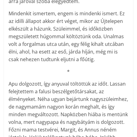
arra járóval szóba elegyedtem.
Mindenkit ismertem, engem is mindenki ismert. Ez
az idilli állapot akkor ért véget, mikor az Újtelepen
elkészült a házunk. Szüleimmel, és időközben
megszületett húgommal költöztünk oda. Unalmas
volt a forgalmas utca után, egy félig kihalt utcában
élni, ahol, ha esett az eső, járda híján, még mi is
csak nehezen tudtunk eljutni a főútig.
*
Apu dolgozott, így anyuval töltöttük az időt. Lassan
felejtettem a falusi beszélgetőtársakat, az
élményeket. Néha ugyan bejártunk nagyszüleimhez,
de nagymamám nagyon korán meghalt, és így
minden megváltozott. Napközben hiába is mentünk
volna, mert nagypapa és nagybátyám is dolgozott.
Főzni mama testvérei, Margit, és Annus néném