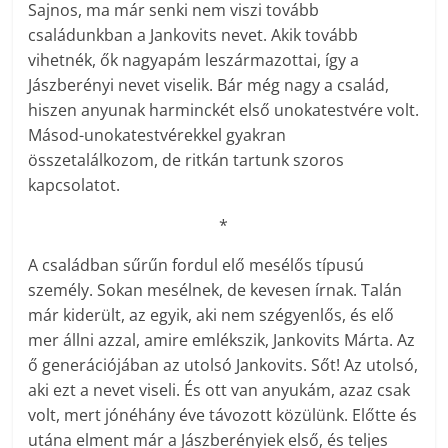
Sajnos, ma már senki nem viszi tovább
családunkban a Jankovits nevet. Akik tovább
vihetnék, ők nagyapám leszármazottai, így a
Jászberényi nevet viselik. Bár még nagy a család,
hiszen anyunak harminckét első unokatestvére volt.
Másod-unokatestvérekkel gyakran
összetalálkozom, de ritkán tartunk szoros
kapcsolatot.
*
A családban sűrűn fordul elő mesélős típusú
személy. Sokan mesélnek, de kevesen írnak. Talán
már kiderült, az egyik, aki nem szégyenlős, és elő
mer állni azzal, amire emlékszik, Jankovits Márta. Az
ő generációjában az utolsó Jankovits. Sőt! Az utolsó,
aki ezt a nevet viseli. És ott van anyukám, azaz csak
volt, mert jónéhány éve távozott közülünk. Előtte és
utána elment már a Jászberényiek első, és teljes