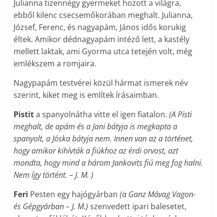
Julianna tizennégy gyermeket hozott a világra,
ebből kilenc csecsemőkorában meghalt. Julianna,
József, Ferenc, és nagyapám, János idős korukig
éltek. Amikor dédnagyapám intéző lett, a kastély
mellett laktak, ami Gyorma utca tetején volt, még
emlékszem a romjaira.
Nagypapám testvérei közül hármat ismerek név
szerint, kiket meg is említek írásaimban.
Pistit
a spanyolnátha vitte el igen fiatalon.
(A Pisti
meghalt, de apám és a Jani bátyja is megkapta a
spanyolt, a Jóska bátyja nem. Innen van az a történet,
hogy amikor kihívták a fiúkhoz az érdi orvost, azt
mondta, hogy mind a három Jankovits fiú meg fog halni.
Nem így történt. – J. M. )
Feri
Pesten egy hajógyárban
(a Ganz Mávag Vagon-
és Gépgyárban – J. M.)
szenvedett ipari balesetet,