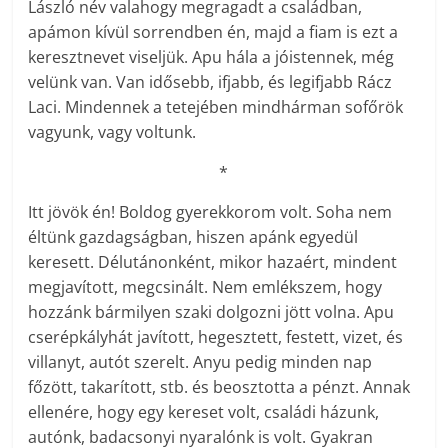
László név valahogy megragadt a családban,
apámon kívül sorrendben én, majd a fiam is ezt a
keresztnevet viseljük. Apu hála a jóistennek, még
velünk van. Van idősebb, ifjabb, és legifjabb Rácz
Laci. Mindennek a tetejében mindhárman sofőrök
vagyunk, vagy voltunk.
*
Itt jövök én! Boldog gyerekkorom volt. Soha nem
éltünk gazdagságban, hiszen apánk egyedül
keresett. Délutánonként, mikor hazaért, mindent
megjavított, megcsinált. Nem emlékszem, hogy
hozzánk bármilyen szaki dolgozni jött volna. Apu
cserépkályhát javított, hegesztett, festett, vizet, és
villanyt, autót szerelt. Anyu pedig minden nap
főzött, takarított, stb. és beosztotta a pénzt. Annak
ellenére, hogy egy kereset volt, családi házunk,
autónk, badacsonyi nyaralónk is volt. Gyakran