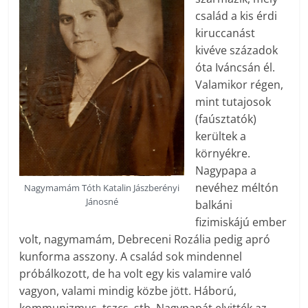
család a kis érdi
kiruccanást
kivéve századok
óta Iváncsán él.
Valamikor régen,
mint tutajosok
(faúsztatók)
kerültek a
környékre.
Nagypapa a
nevéhez méltón
Nagymamám Tóth Katalin Jászberényi
Jánosné
balkáni
fizimiskájú ember
volt, nagymamám, Debreceni Rozália pedig apró
kunforma asszony. A család sok mindennel
próbálkozott, de ha volt egy kis valamire való
vagyon, valami mindig közbe jött. Háború,