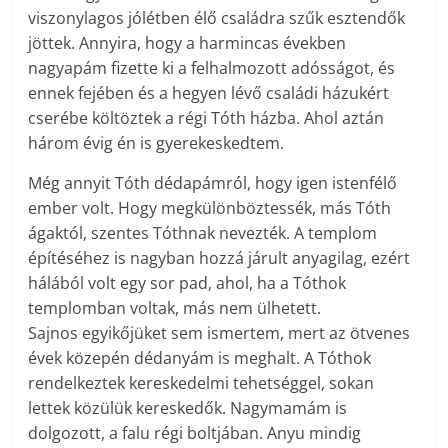
viszonylagos jólétben élő családra szűk esztendők
jöttek. Annyira, hogy a harmincas években
nagyapám fizette ki a felhalmozott adósságot, és
ennek fejében és a hegyen lévő családi házukért
cserébe költöztek a régi Tóth házba. Ahol aztán
három évig én is gyerekeskedtem.
Még annyit Tóth dédapámról, hogy igen istenfélő
ember volt. Hogy megkülönböztessék, más Tóth
ágaktól, szentes Tóthnak nevezték. A templom
építéséhez is nagyban hozzá járult anyagilag, ezért
hálából volt egy sor pad, ahol, ha a Tóthok
templomban voltak, más nem ülhetett.
Sajnos egyikőjüket sem ismertem, mert az ötvenes
évek közepén dédanyám is meghalt. A Tóthok
rendelkeztek kereskedelmi tehetséggel, sokan
lettek közülük kereskedők. Nagymamám is
dolgozott, a falu régi boltjában. Anyu mindig