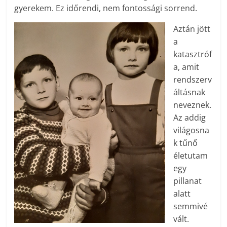
gyerekem. Ez időrendi, nem fontossági sorrend.
Aztán jött
a
katasztróf
a, amit
rendszerv
áltásnak
neveznek.
Az addig
világosna
k tűnő
életutam
egy
pillanat
alatt
semmivé
vált.