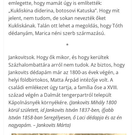
emlegette, hogy mamát úgy is említették:
„Kukliskina diderina, botosovi Katuska”. Hogy mit
jelent, nem tudom, de sokan nevezték őket
Kukliskának. Talán ott lehet a megoldás, hogy Tóth
dédanyám, Marica néni szerb származású.
*
Jankovitsok. Hogy ők mikor, és hogy kerültek
Százhalombattára arról nem tudok. Az biztos, hogy
Jankovits dédapám már az 1800-as évek végén, a
helyi földbirtokos, Matta Árpád intézője volt. A
családi emlékezet úgy tartja, a família őse a XVIII.
század végén a Dalmát tengerpartról települt
Kápolnásnyék környékére.
(Jankovits Mihály 1800
körül született, id Jankovits István 1837-ben, ifjabb
István 1858-ban Seregélyesen, ő Laci dédapja és az én
nagyapám. – Jankovits Márta)