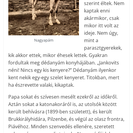
szerint éltek. Nem
kaptak enni
akármikor, csak
mikor itt volt az
ideje. Nem úgy,
mint a
Nagyapám
parasztgyerekek,
kik akkor ettek, mikor éhesek lettek. Gyakran
fordultak meg dédanyám konyhájában. „Jankovits
néni! Nincs egy kis kenyere?” Dédanyám ilyenkor
kent nekik egy-egy szelet kenyeret. Titokban, mert
ha észrevette valaki, kikaptak.
Papa sokat és szívesen mesélt ezekről az időkről.
Aztán sokat a katonakoráról is, az utolsók között
került behívásra (1899-ben született), és került
Brukkirályhidára, Pilzenbe, és végül az olasz frontra,
Piávé­hoz. Minden szenvedés ellenére, szeretett