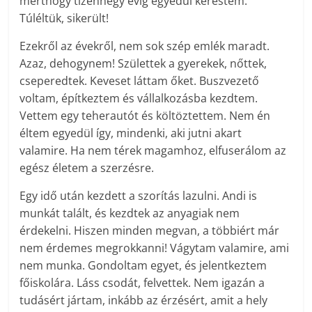
merthogy tizennégy évig egyedül kerestem.
Túléltük, sikerült!
Ezekről az évekről, nem sok szép emlék maradt.
Azaz, dehogynem! Születtek a gyerekek, nőttek,
cseperedtek. Keveset láttam őket. Buszvezető
voltam, építkeztem és vállalkozásba kezdtem.
Vettem egy teherautót és költöztettem. Nem én
éltem egyedül így, mindenki, aki jutni akart
valamire. Ha nem térek magamhoz, elfuserálom az
egész életem a szerzésre.
Egy idő után kezdett a szorítás lazulni. Andi is
munkát talált, és kezdtek az anyagiak nem
érdekelni. Hiszen minden megvan, a többiért már
nem érdemes megrokkanni! Vágytam valamire, ami
nem munka. Gondoltam egyet, és jelentkeztem
főiskolára. Láss csodát, felvettek. Nem igazán a
tudásért jártam, inkább az érzésért, amit a hely