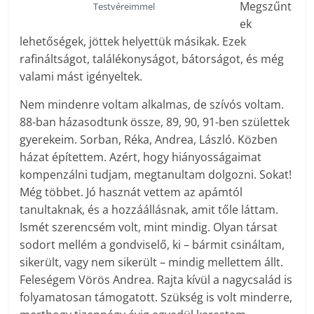
Megszűnt
Testvéreimmel
ek
lehetőségek, jöttek helyettük másikak. Ezek
rafináltságot, találékonyságot, bátorságot, és még
valami mást igényeltek.
Nem mindenre voltam alkalmas, de szívós voltam.
88-ban házasodtunk össze, 89, 90, 91-ben születtek
gyerekeim. Sorban, Réka, Andrea, László. Közben
házat építettem. Azért, hogy hiányosságaimat
kompenzálni tudjam, megtanultam dolgozni. Sokat!
Még többet. Jó hasznát vettem az apámtól
tanultaknak, és a hozzáállásnak, amit tőle láttam.
Ismét szerencsém volt, mint mindig. Olyan társat
sodort mellém a gondviselő, ki – bármit csináltam,
sikerült, vagy nem sikerült – mindig mellettem állt.
Feleségem Vörös Andrea. Rajta kívül a nagycsalád is
folyamatosan támogatott. Szükség is volt minderre,