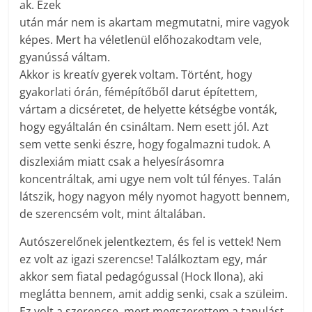
ak. Ezek
után már nem is akartam megmutatni, mire vagyok
képes. Mert ha véletlenül előhozakodtam vele,
gyanússá váltam.
Akkor is kreatív gyerek voltam. Történt, hogy
gyakorlati órán, fémépítőből darut építettem,
vártam a dicséretet, de helyette kétségbe vonták,
hogy egyáltalán én csináltam. Nem esett jól. Azt
sem vette senki észre, hogy fogalmazni tudok. A
diszlexiám miatt csak a helyesírásomra
koncentráltak, ami ugye nem volt túl fényes. Talán
látszik, hogy nagyon mély nyomot hagyott bennem,
de szerencsém volt, mint általában.
Autószerelőnek jelentkeztem, és fel is vettek! Nem
ez volt az igazi szerencse! Találkoztam egy, már
akkor sem fiatal pedagógussal (Hock Ilona), aki
meglátta bennem, amit addig senki, csak a szüleim.
Ez volt a szerencse, mert megszerettem a tanulást.