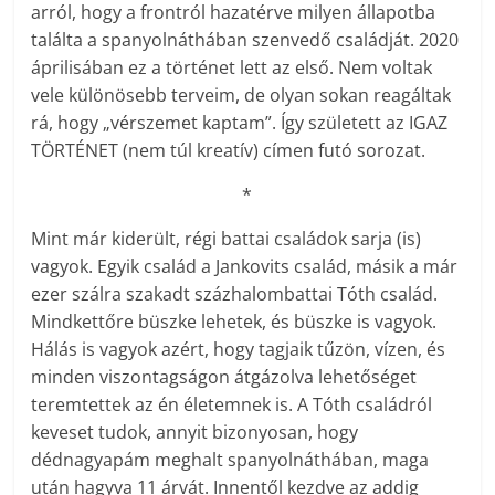
arról, hogy a frontról hazatérve milyen állapotba
találta a spanyolnáthában szenvedő családját. 2020
áprilisában ez a történet lett az első. Nem voltak
vele különösebb terveim, de olyan sokan reagáltak
rá, hogy „vérszemet kaptam”. Így született az IGAZ
TÖRTÉNET (nem túl kreatív) címen futó sorozat.
*
Mint már kiderült, régi battai családok sarja (is)
vagyok. Egyik család a Jankovits család, másik a már
ezer szálra szakadt százhalombattai Tóth család.
Mindkettőre büszke lehetek, és büszke is vagyok.
Hálás is vagyok azért, hogy tagjaik tűzön, vízen, és
minden viszontagságon átgázolva lehetőséget
teremtettek az én életemnek is. A Tóth családról
keveset tudok, annyit bizonyosan, hogy
dédnagyapám meghalt spanyolnáthában, maga
után hagyva 11 árvát. Innentől kezdve az addig