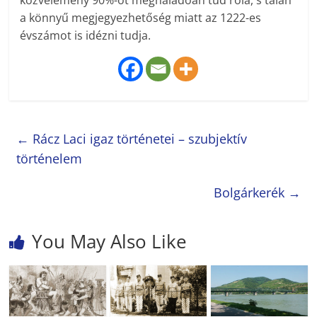
közvélemény 90%-ot meghaladóan tud róla, s talán
a könnyű megjegyezhetőség miatt az 1222-es
évszámot is idézni tudja.
←
Rácz Laci igaz történetei – szubjektív
történelem
Bolgárkerék
→
You May Also Like