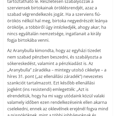
tartóztatható le. Részletesen szabályozzák a
szerviensek birtokainak öröklésrendjét, azaz a
szabad végrendelkezés jogát. Ha a szerviens fiú-
örökös nélkül hal meg, birtoka negyedrészét leánya
örökölje, a többiről úgy intézkedjék, ahogy akar; ha
nincs egyáltalán nemzetsége, ingatlanait a király
fogja birtokába venni.
Az Aranybulla kimondta, hogy az egyházi tizedet
nem szabad pénzben beszedni, és szabályozta a
sókereskedést, valamint a pénzkiadást is. Az
„Aranybulla” záradéka – mintegy utolsó cikkelye – a
híres 31. pont („az ellenállási záradék”) nevezetes
szankciót tartalmazott. Ezt később ellenállási
jogként (ins resistendi) emlegették: „Azt is
elrendeltük, hogy ha mi vagy utódaink közül valaki
valamely időben ezen rendelkezéseink ellen akarna
cselekedni, ennek az oklevélnek erejénél fogva mind
a püspököknek, mint a többi jobbágyoknak és