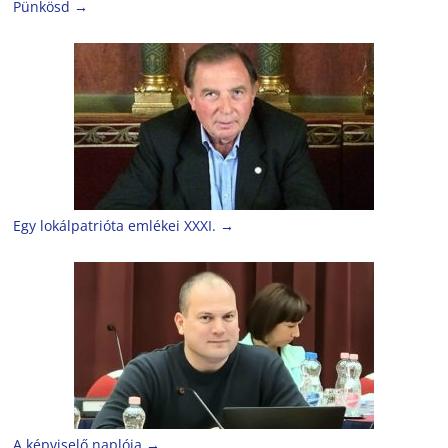
Pünkösd
→
Egy lokálpatrióta emlékei XXXI.
→
A képviselő naplója
→