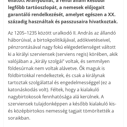
ellátott Aranybullát, a rendi állam későbbi
legfőbb tartóoszlopát, a nemesek előjogait
garantáló rendelkezését, amelyet egészen a XX.
századig használtak és passzusaira hivatkoztak.
Az 1205–1235 között uralkodó II. András az állandó
háborúival, a birtokpolitikájával, adókivetéseivel,
pénzrontásával nagy fokú elégedetlenséget váltott
ki a királyi szerviensek (serviens regis) körében, akik
valójában a „király szolgái” voltak, és semmilyen
földesúrnak nem voltak alávetve. Ők maguk is
földbirtokkal rendelkeztek, és csak a királynak
tartoztak szolgálattal és engedelmességgel (ez a
katonáskodás volt). Féltek, hogy a kialakuló
nagybirtokosok fennhatósága alá kerülnek. A
szerviensek tulajdonképpen a később kialakuló kis-
és középbirtokos nemesség tagjait tömörítették a
soraikban.