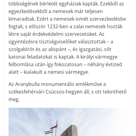
többségének bérletét egyháziak kapták. Ezekből az
egyezkedésekből a nemesek már teljesen
kimaradtak. Ezért a nemesek ismét szervezkedésbe
fogtak, s először 1232-ben a zalai nemesek hozták
létre saját érdekvédelmi szervezetüket. Az
ügyintézésre tisztségviselőket választottak – a
szolgabírót és az alispánt –, és igazgatási, sőt
katonai feladatokat is kaptak. A királyi vármegye
felbomlása után így fokozatosan – néhány évtized
alatt – kialakult a nemesi vármegye.
Az Aranybulla monumentális emlékműve a
székesfehérvári Csúcsos-hegyen áll, s ott tekinthető
meg.