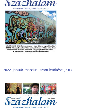
2022. január-márciusi szám letöltése (PDF).