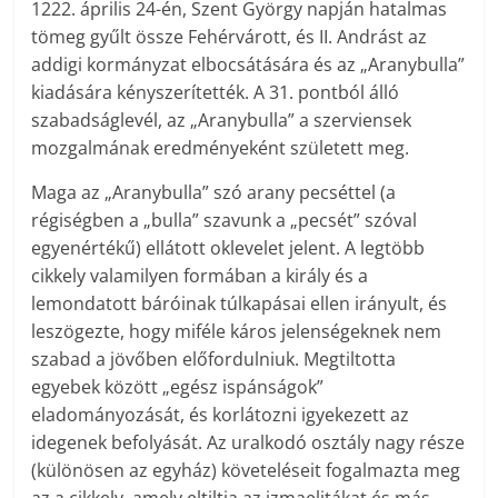
1222. április 24-én, Szent György napján hatalmas
tömeg gyűlt össze Fehérvárott, és II. Andrást az
addigi kormányzat elbocsátására és az „Aranybulla”
kiadására kényszerítették. A 31. pontból álló
szabadságlevél, az „Aranybulla” a szerviensek
mozgalmának eredményeként született meg.
Maga az „Aranybulla” szó arany pecséttel (a
régiségben a „bulla” szavunk a „pecsét” szóval
egyenértékű) ellátott oklevelet jelent. A legtöbb
cikkely valamilyen formában a király és a
lemondatott báróinak túlkapásai ellen irányult, és
leszögezte, hogy miféle káros jelenségeknek nem
szabad a jövőben előfordulniuk. Megtiltotta
egyebek között „egész ispánságok”
eladományozását, és korlátozni igyekezett az
idegenek befolyását. Az uralkodó osztály nagy része
(különösen az egyház) követeléseit fogalmazta meg