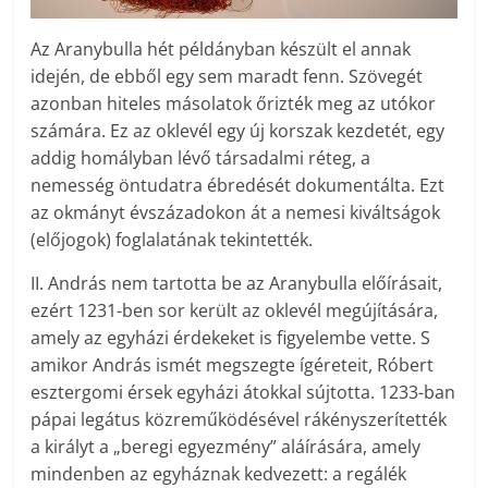
Az Aranybulla hét példányban készült el annak
idején, de ebből egy sem maradt fenn. Szövegét
azonban hiteles másolatok őrizték meg az utókor
számára. Ez az oklevél egy új korszak kezdetét, egy
addig homályban lévő társadalmi réteg, a
nemesség öntudatra ébredését dokumentálta. Ezt
az okmányt évszázadokon át a nemesi kiváltságok
(előjogok) foglalatának tekintették.
II. András nem tartotta be az Aranybulla előírásait,
ezért 1231-ben sor került az oklevél megújítására,
amely az egyházi érdekeket is figyelembe vette. S
amikor András ismét megszegte ígéreteit, Róbert
esztergomi érsek egyházi átokkal sújtotta. 1233-ban
pápai legátus közreműködésével rákényszerítették
a királyt a „beregi egyezmény” aláírására, amely
mindenben az egyháznak kedvezett: a regálék