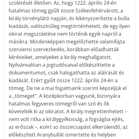
születését illetően. Az, hogy 1222. április 24-én
hatalmas tömeg gyűlt össze Székesfehérvárott, a
király törvénylátó napján, és kikényszerítette a bulla
kiadását, valószínűleg megtörténhetett, de egy ilyen
okirat megszületése nem történik egyik napról a
másikra. Mindenképpen megelőzhette valamifajta
szerviensi szervezkedés, korábban előadhatták
kéréseiket, amelyeket a király meghallgatott.
Nyilvánvalóan a jogtudósaival előkészíttette a
dokumentumot, csak halogathatta az aláírását és
kiadását. Ezért gyűlt össze 1222. április 24-én a
tömeg. De ne a mai fogalmaink szerint képzeljük el
a „tömeget”. A középkorban vagyunk, bizonyára
hatalmas fegyveres tömegről van szó és ők
követelték ki az okiratot. A király megrettenhetett –
nem volt ritka a királygyilkosság, a fogságba ejtés,
az erőszak –, ezért az összecsapást elkerülendő, az
előkészített Aranybullát ismertette és helyben