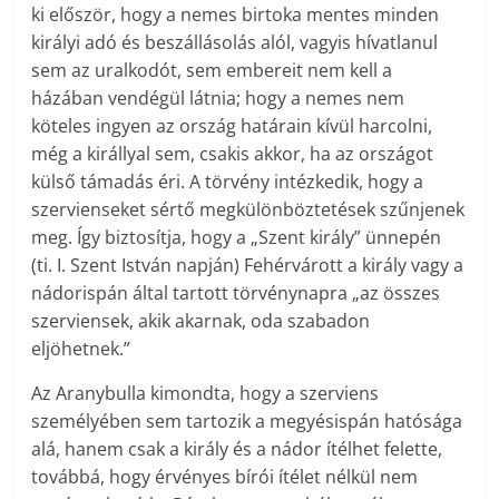
ki először, hogy a nemes birtoka mentes minden
királyi adó és beszállásolás alól, vagyis hívatlanul
sem az uralkodót, sem embereit nem kell a
házában vendégül látnia; hogy a nemes nem
köteles ingyen az ország határain kívül harcolni,
még a királlyal sem, csakis akkor, ha az országot
külső támadás éri. A törvény intézkedik, hogy a
szervienseket sértő megkülönböztetések szűnjenek
meg. Így biztosítja, hogy a „Szent király” ünnepén
(ti. I. Szent István napján) Fehérvárott a király vagy a
nádorispán által tartott törvénynapra „az összes
szerviensek, akik akarnak, oda szabadon
eljöhetnek.”
Az Aranybulla kimondta, hogy a szerviens
személyében sem tartozik a megyésispán hatósága
alá, hanem csak a király és a nádor ítélhet felette,
továbbá, hogy érvényes bírói ítélet nélkül nem