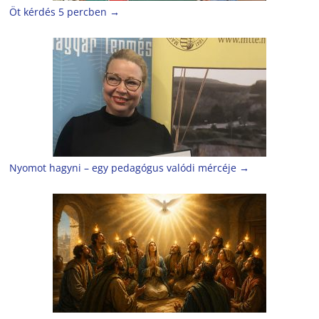
Öt kérdés 5 percben
→
Nyomot hagyni – egy pedagógus valódi mércéje
→