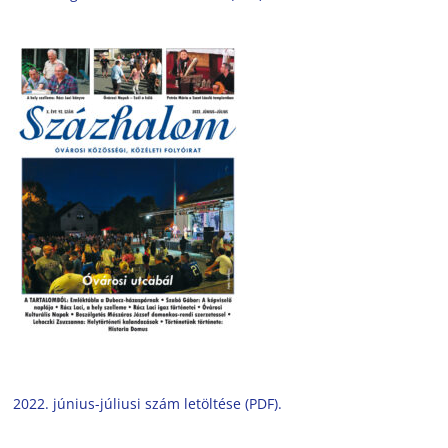
2022. június-júliusi szám letöltése (PDF).