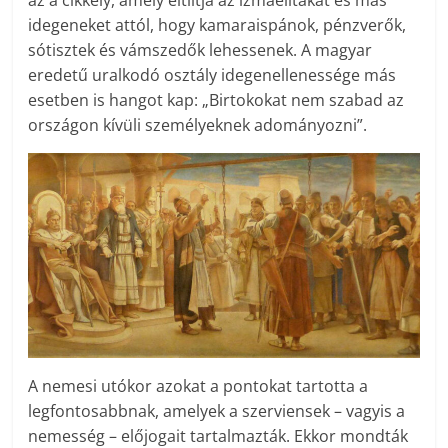
az a cikkely, amely eltiltja az izmaelitákat és más
idegeneket attól, hogy kamaraispánok, pénzverők,
sótisztek és vámszedők lehessenek. A magyar
eredetű uralkodó osztály idegenellenessége más
esetben is hangot kap: „Birtokokat nem szabad az
országon kívüli személyeknek adományozni”.
A nemesi utókor azokat a pontokat tartotta a
legfontosabbnak, amelyek a szerviensek – vagyis a
nemesség – előjogait tartalmazták. Ekkor mondták