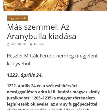
Egyszer volt
Más szemmel: Az
Aranybulla kiadása
2023.04.26.
hirhalom
Részlet Mitták Ferenc nemrég megjelent
könyvéből
1222. április 24.
1222. április 24-én a székesfehérvári
országgyűlésen adta ki II. András magyar király
(uralkodott: 1205–1235) a magyar történelem
leghíresebb oklevelét, az arany függőpecséttel