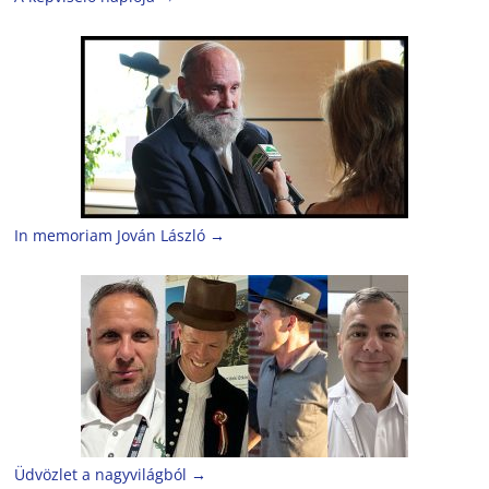
In memoriam Jován László
→
Üdvözlet a nagyvilágból
→