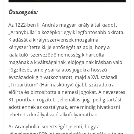
Összegzés:
Az 1222-ben II. András magyar király által kiadott
„Aranybulla” a középkor egyik legfontosabb okirata.
Kiadását a királyi szerviensek mozgalma
kényszerítette ki. Jelentőségét az adja, hogy a
kialakuló–szerveződő nemesség kiharcolta
magának a kiváltságainak, előjogainak írásban való
rögzítését, amely sarkalatos jogokra hosszú
évszázadokig hivatkozhatott, majd a XVI. századi
„Tripartitum” (Hármaskönyv) újabb századokra
előírta és biztosította a nemesi jogokat. A nevezetes
31. pontban rögzített „ellenállási jog” pedig tartást
adott ennek az osztálynak, erre mindig hivatkozni
lehetett a királlyal való alkufolyamatban.
Az Aranybulla ismertségét jelenti, hogy a