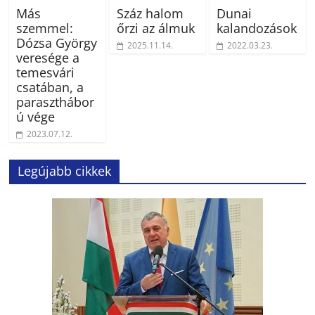
Más
Száz halom
Dunai
szemmel:
őrzi az álmuk
kalandozások
Dózsa György
2025.11.14.
2022.03.23.
veresége a
temesvári
csatában, a
paraszthábor
ú vége
2023.07.12.
Legújabb cikkek