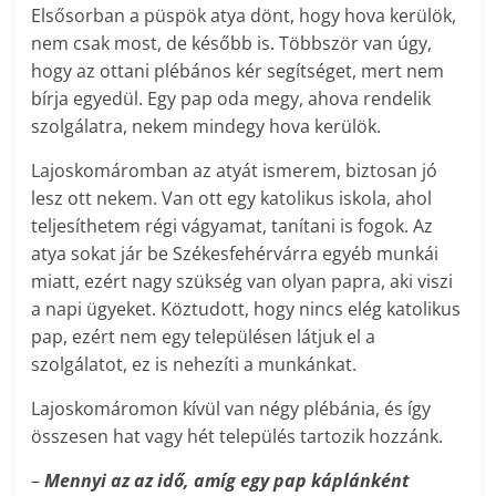
Elsősorban a püspök atya dönt, hogy hova kerülök,
nem csak most, de később is. Többször van úgy,
hogy az ottani plébános kér segítséget, mert nem
bírja egyedül. Egy pap oda megy, ahova rendelik
szolgálatra, nekem mindegy hova kerülök.
Lajoskomáromban az atyát ismerem, biztosan jó
lesz ott nekem. Van ott egy katolikus iskola, ahol
teljesíthetem régi vágyamat, tanítani is fogok. Az
atya sokat jár be Székesfehérvárra egyéb munkái
miatt, ezért nagy szükség van olyan papra, aki viszi
a napi ügyeket. Köztudott, hogy nincs elég katolikus
pap, ezért nem egy településen látjuk el a
szolgálatot, ez is nehezíti a munkánkat.
Lajoskomáromon kívül van négy plébánia, és így
összesen hat vagy hét település tartozik hozzánk.
–
Mennyi az az idő, amíg egy pap káplánként