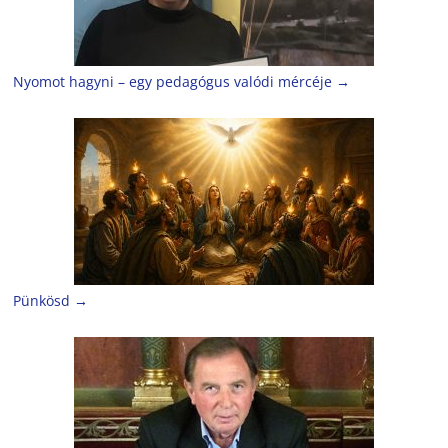
Nyomot hagyni – egy pedagógus valódi mércéje
→
Pünkösd
→