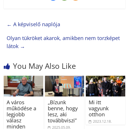
←
A képviselő naplója
Olyan tükröket akarok, amikben nem torzképet
látok
→
You May Also Like
A város
„Bízunk
Mi itt
működése a
benne, hogy
vagyunk
legjobb
lesz, aki
otthon
válasz
továbbviszi”
2023.12.18.
minden
2025.05.09.