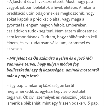
– A Jóistent és a hívek szeretetét. Most, hogy pap
vagyok jobban belelátok a hívek életébe. Amikor a
prédikáció után odajönnek és megköszönik, hogy
sokat kaptak a prédikáció által, vagy maga a
gyóntatás, engem nagyon feltölt. Embereken,
családokon tudok segíteni. Nem érzem áldozatnak,
sem lemondásnak. Tudtam, hogy cölibátusban kell
élnem, és ezt tudatosan vállaltam, örömmel és
szívesen.
–
Mit jelent az Ön számára a jelen és a jövő idő?
Vannak-e tervei, hogy milyen módon fog
beilleszkedni egy új közösségbe, aminek mostantól
már a papja lesz?
– Egy pap, amikor új közösségbe kerül
megismerkedik az egyházi képviselő testület
tagjaival. Ők civil személyek és valószínű jobban
ismerik a plébániát, mint egy frissen odakerülő pap.