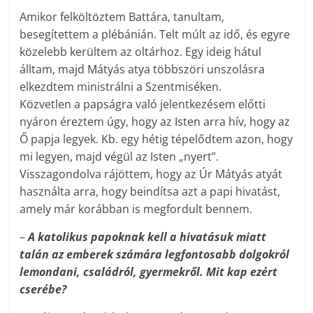
Amikor felköltöztem Battára, tanultam,
besegítettem a plébánián. Telt múlt az idő, és egyre
közelebb kerültem az oltárhoz. Egy ideig hátul
álltam, majd Mátyás atya többszöri unszolásra
elkezdtem ministrálni a Szentmiséken.
Közvetlen a papságra való jelentkezésem előtti
nyáron éreztem úgy, hogy az Isten arra hív, hogy az
Ő papja legyek. Kb. egy hétig tépelődtem azon, hogy
mi legyen, majd végül az Isten „nyert”.
Visszagondolva rájöttem, hogy az Úr Mátyás atyát
használta arra, hogy beindítsa azt a papi hivatást,
amely már korábban is megfordult bennem.
–
A katolikus papoknak kell a hivatásuk miatt
talán az emberek számára legfontosabb dolgokról
lemondani, családról, gyermekről. Mit kap ezért
cserébe?