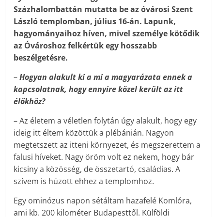
Százhalombattán mutatta be az óvárosi Szent
László templomban, július 16-án. Lapunk,
hagyományaihoz híven, mivel személye kötődik
az Óvároshoz felkértük egy hosszabb
beszélgetésre.
–
Hogyan alakult ki a mi a magyarázata ennek a
kapcsolatnak, hogy ennyire közel került az itt
élőkhöz?
– Az életem a véletlen folytán úgy alakult, hogy egy
ideig itt éltem közöttük a plébánián. Nagyon
megtetszett az itteni környezet, és megszerettem a
falusi híveket. Nagy öröm volt ez nekem, hogy bár
kicsiny a közösség, de összetartó, családias. A
szívem is húzott ehhez a templomhoz.
Egy ominózus napon sétáltam hazafelé Komlóra,
ami kb. 200 kilométer Budapesttől. Külföldi