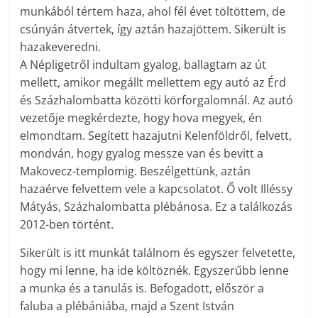
munkából tértem haza, ahol fél évet töltöttem, de
csúnyán átvertek, így aztán hazajöttem. Sikerült is
hazakeveredni.
A Népligetről indultam gyalog, ballagtam az út
mellett, amikor megállt mellettem egy autó az Érd
és Százhalombatta közötti körforgalomnál. Az autó
vezetője megkérdezte, hogy hova megyek, én
elmondtam. Segített hazajutni Kelenföldről, felvett,
mondván, hogy gyalog messze van és bevitt a
Makovecz-templomig. Beszélgettünk, aztán
hazaérve felvettem vele a kapcsolatot. Ő volt Illéssy
Mátyás, Százhalombatta plébánosa. Ez a találkozás
2012-ben történt.
Sikerült is itt munkát találnom és egyszer felvetette,
hogy mi lenne, ha ide költöznék. Egyszerűbb lenne
a munka és a tanulás is. Befogadott, először a
faluba a plébániába, majd a Szent István