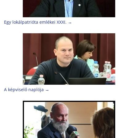
Egy lokálpatrióta emlékei XXXI.
→
A képviselő naplója
→