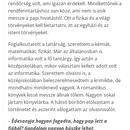
rendőrség volt, ami igazán érdekelt. Mindkettőnek a
rendfenntartáshoz van köze, ami nem is esik
messze a papi hivatástól. Ott a fizikai és a világi
törvényeket kell betartatni, itt az egyházi és az
isteni törvényeket.
Foglalkoztatott a tanárság, szerettem a kémiát,
matematikát, fizikát. Már az általánosban is
informatika volt a fő tantárgy, így aztán a
középiskolában, mikor választani kellett adott volt
az informatika. Szerettem olvasni is, a
középiskolában beleszerelmesedtem a krimikbe, de
mondhatni mindenevő vagyok. A romantikus
könyvek kissé messze állnak tőlem. Nagyon sokat
jártam könyvtárba. A hátsó borítón elolvastam a
történetet és aszerint válogattam az olvasnivalót.
–
Édesanyja hogyan fogadta, hogy pap lett a
fiából? Gondolom nagyon büszke lehet.