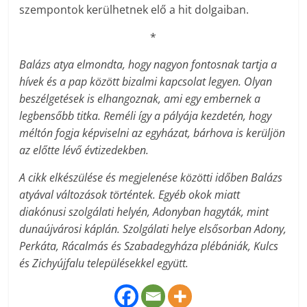
szempontok kerülhetnek elő a hit dolgaiban.
*
Balázs atya elmondta, hogy nagyon fontosnak tartja a
hívek és a pap között bizalmi kapcsolat legyen. Olyan
beszélgetések is elhangoznak, ami egy embernek a
legbensőbb titka. Reméli így a pályája kezdetén, hogy
méltón fogja képviselni az egyházat, bárhova is kerüljön
az előtte lévő évtizedekben.
A cikk elkészülése és megjelenése közötti időben Balázs
atyával változások történtek. Egyéb okok miatt
diakónusi szolgálati helyén, Adonyban hagyták, mint
dunaújvárosi káplán. Szolgálati helye elsősorban Adony,
Perkáta, Rácalmás és Szabadegyháza plébániák, Kulcs
és Zichyújfalu településekkel együtt.