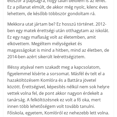
először a papságra, hogy talán belőlem is az lehet.
Ez a pillanat elmúlt, de akkor még nyolc, kilenc éves
lehettem, de később többször gondoltam rá.
Mekkora utat jártam be? Ez hosszú történet. 2012-
ben egy matek érettségi után otthagytam az iskolát.
Ez egy nagy maflaság volt az életemben, amit
elkövettem. Megéltem mélységeket és
magasságokat is mind a hitben, mind az életben, de
2014-ben azért sikerült leérettségiztem.
Illéssy atyával nem szakadt meg a kapcsolatom,
figyelemmel kísérte a sorsomat. Másfél év telt el a
hazaköltözésem Komlóra és a Battára jövetel
között. Érettségivel, képesítés nélkül nem sok helyre
vettek volna fel, de pont akkor nagyon érdekelt a
tanárság. A felköltözésnek ez volt a fő oka, mert
innen több lehetőségem volt tovább tanulni.
Főiskola, egyetem, Komlóról ez nehezebb lett volna.