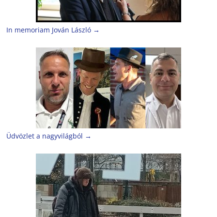
In memoriam Jován László
→
Üdvözlet a nagyvilágból
→