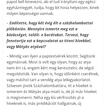
papot kell kinevezni, aki el tud irányítani egy egész
egyházmegyét, tudja, hogy kit hova helyezzen, kinek
milyen képességei vannak.
–
Említette, hogy két évig élt a százhalombattai
plébánián. Mennyire ismerte meg ezt a
közösséget, talált- e barátokat. Tervezi, hogy
fenntartja ezt a kapcsolatot az itteni hívekkel,
vagy Mátyás atyával?
– Mindig van ilyen a paptestvérek között. Segítünk
egymásnak. Most is volt egy olyan, hogy az atya
nem ért rá, engem kért meg keresztelni, de végül
megoldották. Van olyan is, hogy időnként cserélnek,
vagy máshol tart a vendég atya lelkigyakorlatot.
Szívesen jövök Százhalombattára, itt a híveket is
ismerem és Mátyás atya miatt is, de jó más híveket
is megismerni. Néha egy kis vérfrissítés jó a
híveknek is, más prédikációt hallgatnak, új