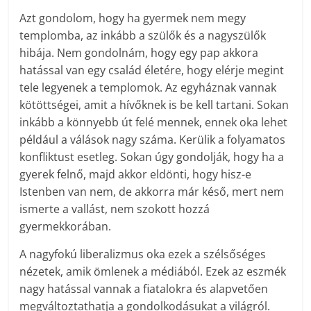
Azt gondolom, hogy ha gyermek nem megy
templomba, az inkább a szülők és a nagyszülők
hibája. Nem gondolnám, hogy egy pap akkora
hatással van egy család életére, hogy elérje megint
tele legyenek a templomok. Az egyháznak vannak
kötöttségei, amit a hívőknek is be kell tartani. Sokan
inkább a könnyebb út felé mennek, ennek oka lehet
például a válások nagy száma. Kerülik a folyamatos
konfliktust esetleg. Sokan úgy gondolják, hogy ha a
gyerek felnő, majd akkor eldönti, hogy hisz-e
Istenben van nem, de akkorra már késő, mert nem
ismerte a vallást, nem szokott hozzá
gyermekkorában.
A nagyfokú liberalizmus oka ezek a szélsőséges
nézetek, amik ömlenek a médiából. Ezek az eszmék
nagy hatással vannak a fiatalokra és alapvetően
megváltoztathatja a gondolkodásukat a világról.