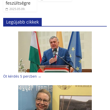
feszültségre
2025.05.09.
Legújabb cikkek
Öt kérdés 5 percben
→