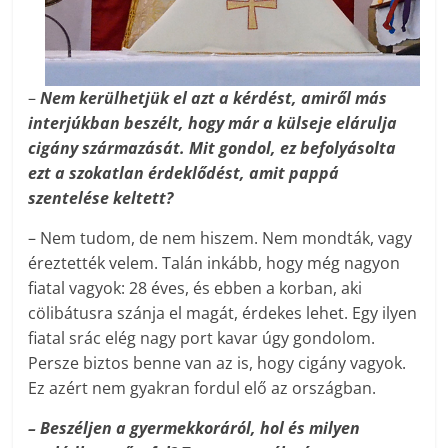
–
Nem kerülhetjük el azt a kérdést, amiről más
interjúkban beszélt, hogy már a külseje elárulja
cigány származását. Mit gondol, ez befolyásolta
ezt a szokatlan érdeklődést, amit pappá
szentelése keltett?
– Nem tudom, de nem hiszem. Nem mondták, vagy
éreztették velem. Talán inkább, hogy még nagyon
fiatal vagyok: 28 éves, és ebben a korban, aki
cölibátusra szánja el magát, érdekes lehet. Egy ilyen
fiatal srác elég nagy port kavar úgy gondolom.
Persze biztos benne van az is, hogy cigány vagyok.
Ez azért nem gyakran fordul elő az országban.
– Beszéljen a gyermekkoráról, hol és milyen