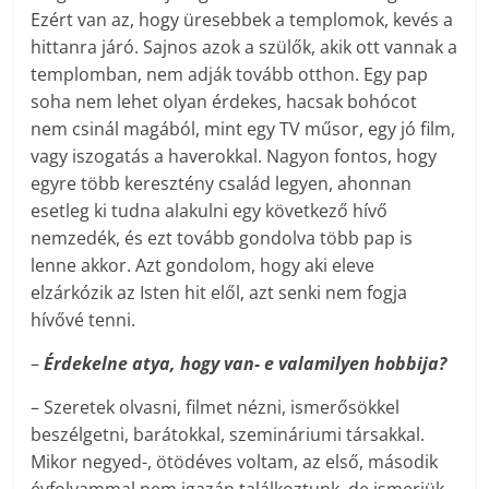
Ezért van az, hogy üresebbek a templomok, kevés a
hittanra járó. Sajnos azok a szülők, akik ott vannak a
templomban, nem adják tovább otthon. Egy pap
soha nem lehet olyan érdekes, hacsak bohócot
nem csinál magából, mint egy TV műsor, egy jó film,
vagy iszogatás a haverokkal. Nagyon fontos, hogy
egyre több keresztény család legyen, ahonnan
esetleg ki tudna alakulni egy következő hívő
nemzedék, és ezt tovább gondolva több pap is
lenne akkor. Azt gondolom, hogy aki eleve
elzárkózik az Isten hit elől, azt senki nem fogja
hívővé tenni.
–
Érdekelne atya, hogy van- e valamilyen hobbija?
– Szeretek olvasni, filmet nézni, ismerősökkel
beszélgetni, barátokkal, szemináriumi társakkal.
Mikor negyed-, ötödéves voltam, az első, második