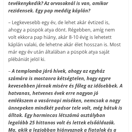
tevékenykedik? Az orvosoknál is van, amikor
rezidensek. Egy pap meddig káplán?
– Legkevesebb egy év, de lehet akár évtized is,
ahogy a püspök atya dönt. Régebben, amíg nem
volt ekkora pap hiány, akár 8-10 évig is lehetett
káplán valaki, de lehetne akár élet hosszan is. Most
már egy év után általában a püspök atya saját
plébániát jelöl ki.
–
A templomba járó hívek, ahogy az egyház
számára is mostanra kétségtelen, hogy egyre
kevesebben járnak misére és főleg az idősebbek. A
hatvanas, hetvenes évek erre nagyon jó
emlékszem a vasárnapi miséken, nemcsak a nagy
ünnepeken mindkét padsor tele volt, még hátuk is
álltak. Egy harmincas létszámú osztályban
legalább 25 hittanos volt és lettek elsőáldozók.
Ma, akik a legjobban hiányoznak a fiatalok és a