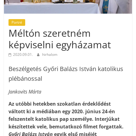
Portré
Méltón szeretném
képviselni egyházamat
2020.09.01.
hirhalom
Beszélgetés Győri Balázs István katolikus
plébánossal
Jankovits Márta
Az utóbbi hetekben szokatlan érdeklődést
váltott ki a médiában egy 2020. június 24-én
felszentelt katolikus pap személye. Interjúkat
készítettek vele, bemutatkozó filmet forgattak.
Győri Balázs István
egyik első miséjét