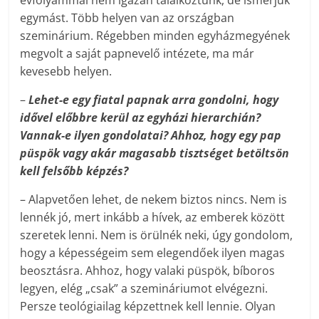
évfolyammal nem igazán találkoztunk, de ismerjük
egymást. Több helyen van az országban
szeminárium. Régebben minden egyházmegyének
megvolt a saját papnevelő intézete, ma már
kevesebb helyen.
–
Lehet-e egy fiatal papnak arra gondolni, hogy
idővel előbbre kerül az egyházi hierarchián?
Vannak-e ilyen gondolatai? Ahhoz, hogy egy pap
püspök vagy akár magasabb tisztséget betöltsön
kell felsőbb képzés?
– Alapvetően lehet, de nekem biztos nincs. Nem is
lennék jó, mert inkább a hívek, az emberek között
szeretek lenni. Nem is örülnék neki, úgy gondolom,
hogy a képességeim sem elegendőek ilyen magas
beosztásra. Ahhoz, hogy valaki püspök, bíboros
legyen, elég „csak” a szemináriumot elvégezni.
Persze teológiailag képzettnek kell lennie. Olyan