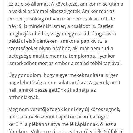
Ez az első állomás. A következő, amikor mise után a
hívekkel örömmel elbeszélgetek. Amikor már az
ember jó sokáig ott van már nemcsak arcról, de
névről is mindenkit ismer, a családot is. Esetleg
meghívják ebédre, vagy megy család látogatásra
például első pénteken, amikor a pap kiviszi a
szentségeket olyan hívőhöz, aki már nem tud a
betegsége miatt elmenni a templomba. Ilyenkor
ismerkedhet meg az ember a család többi tagjával.
Úgy gondolom, hogy a gyermekek tanítása is igen
nagy lehetőség a kapcsolattartásra. A gyerek, amit
hall, amiről beszélgettünk át adhatja az
otthoniaknak.
Még nem vezetője fogok lenni egy új közösségnek,
mert a tervek szerint Lajos­komáromba fogok
kerülni a plébános atya mellé káplánnak, ő lesz a
főnököm. Voltam már ott, gyönyörű vidék, Siófoktól