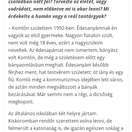
családban nőtt fel? Tervezte az életét, vagy
sodródott, nem eldöntve mi is akar lenni? Mi
érdekelte a humán vagy a reál tantárgyak?
– Komlón születtem 1992-ben. Édesanyámnak én
vagyok az első gyermeke. Nagyon fiatalon szült,
nem volt még 18 éves, ezért a nagyszüleim
neveltek. Az édesapámat nem ismertem, bányász
volt Komlón, de még a születésem előtt egy
bányaomlásban meghalt. Édesanyám később
férjhez ment, hat testvérem született: öt lány és egy
fiú. Komló még a kommunizmus idejében lett város,
de aztán minden megváltozott a bányák
bezárásával. Már semmi nem a régi, a dicsőség
megkopott.
Az általános iskolában két helyre jártam.
Kiskoromban rendőr szerettem volna lenni, de
felmerült a katonaság is, de igazán egészen sokáig a