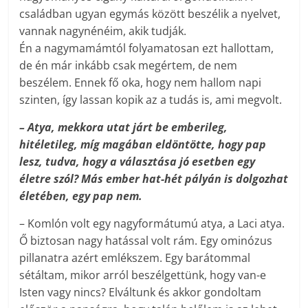
családban ugyan egymás között beszélik a nyelvet,
vannak nagynénéim, akik tudják.
Én a nagymamámtól folyamatosan ezt hallottam,
de én már inkább csak megértem, de nem
beszélem. Ennek fő oka, hogy nem hallom napi
szinten, így lassan kopik az a tudás is, ami megvolt.
– Atya, mekkora utat járt be emberileg,
hitéletileg, míg magában eldöntötte, hogy pap
lesz, tudva, hogy a választása jó esetben egy
életre szól? Más ember hat-hét pályán is dolgozhat
életében, egy pap nem.
– Komlón volt egy nagyformátumú atya, a Laci atya.
Ő biztosan nagy hatással volt rám. Egy ominózus
pillanatra azért emlékszem. Egy barátommal
sétáltam, mikor arról beszélgettünk, hogy van-e
Isten vagy nincs? Elváltunk és akkor gondoltam