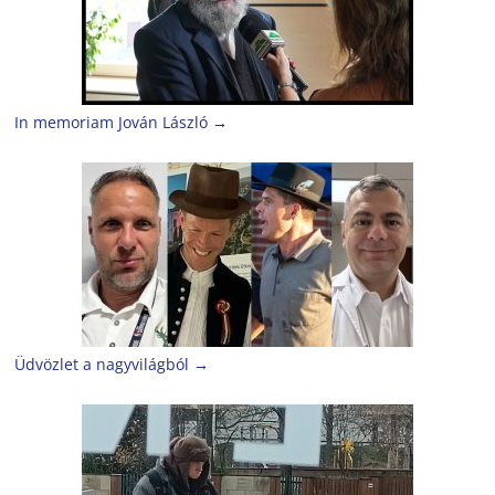
In memoriam Jován László
→
Üdvözlet a nagyvilágból
→