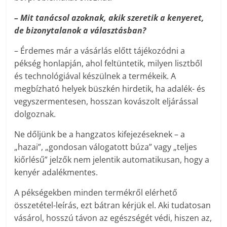
– Mit tanácsol azoknak, akik szeretik a kenyeret,
de bizonytalanok a választásban?
– Érdemes már a vásárlás előtt tájékozódni a
pékség honlapján, ahol feltüntetik, milyen lisztből
és technológiával készülnek a termékeik. A
megbízható helyek büszkén hirdetik, ha adalék- és
vegyszermentesen, hosszan kovászolt eljárással
dolgoznak.
Ne dőljünk be a hangzatos kifejezéseknek – a
„hazai”, „gondosan válogatott búza” vagy „teljes
kiőrlésű” jelzők nem jelentik automatikusan, hogy a
kenyér adalékmentes.
A pékségekben minden termékről elérhető
összetétel-leírás, ezt bátran kérjük el. Aki tudatosan
vásárol, hosszú távon az egészségét védi, hiszen az,