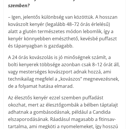
szemben?
– Igen, jelentős különbség van közöttük. A hosszan
kovászolt kenyér (legalább 48–72 órás érlelésű)
alatt a glutén természetes módon lebomlik, így a
kenyér könnyebben emészthető, kevésbé puffaszt
és tápanyagban is gazdagabb.
A 24 órás kovászolás is jó minőségnek számít, a
bolti kenyerek többsége azonban csak 8–12 órát áll,
vagy mesterséges kovászport adnak hozzá, ami
technikailag megfelel a „kovászos” megnevezésnek,
de a folyamat hatása elmarad.
Az élesztős kenyér ezzel szemben puffadást
okozhat, mert az élesztőgombák a bélben táptalajt
adhatnak a gombásodásnak, például a Candida
elszaporodásának. Ráadásul magasabb a fitinsav-
tartalma, ami megköti a nyomelemeket, így hosszú