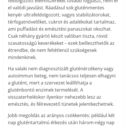
feldolgozott élelmiszereket tovább fogyaszt, nem ér
el valódi javulást. Ráadásul sok gluténmentes
kenyér ultrafeldolgozott, vagyis stabili­zátorokat,
térfogatnövelőket, cukrot és adalékokat tartalmaz,
ami puffadást és emésztési panaszokat okozhat.
Csak néhány gyártó készít valóban tiszta, rövid
szavatosságú keverékeket – ezek beilleszthetők az
étrendbe, de nem feltétlenül szükségesek
mindenkinek.
Ha valaki nem diagnosztizált glutén­érzékeny vagy
autoimmun beteg, nem tanácsos teljesen elhagyni
a glutént, mert a szervezet leállíthatja a
gluténbontó enzimek termelését. A
visszaterheléskor ilyenkor nehezebb lesz az
emésztés, és félrevezető tünetek jelentkezhetnek.
Jobb megoldás az arányos csökkentés: például két
nap gluténtartalmú étkezés után három-négy nap