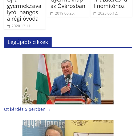
gyermekzsiva
az Óvárosban
finomítóhoz
lytól hangos
2019.06.25.
2025.06.12.
a régi óvoda
2020.12.11.
Legújabb cikkek
Öt kérdés 5 percben
→