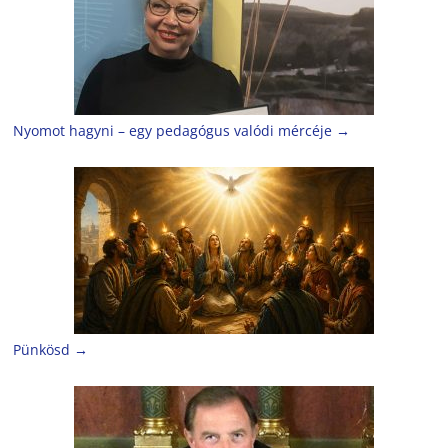
Nyomot hagyni – egy pedagógus valódi mércéje
→
Pünkösd
→