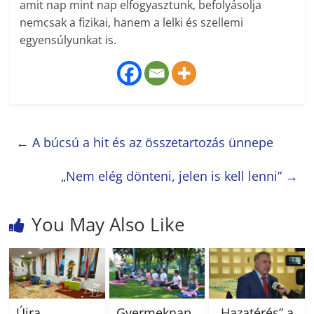
amit nap mint nap elfogyasztunk, befolyásolja
nemcsak a fizikai, hanem a lelki és szellemi
egyensúlyunkat is.
←
A búcsú a hit és az összetartozás ünnepe
„Nem elég dönteni, jelen is kell lenni”
→
You May Also Like
Újra
Gyermeknap
„Hazatérés” a