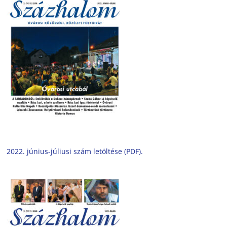
2022. június-júliusi szám letöltése (PDF).