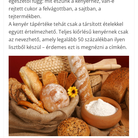
egészétől függ: mit eszünk a kenyérhez, van-e
rejtett cukor a felvágottban, a sajtban, a
tejtermékben.
A kenyér tápértéke tehát csak a társított ételekkel
együtt értelmezhető. Teljes kiőrlésű kenyérnek csak
az nevezhető, amely legalább 50 százalékban ilyen
lisztből készül – érdemes ezt is megnézni a címkén.