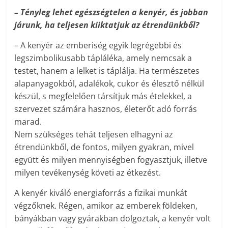
– Tényleg lehet egészségtelen a kenyér, és jobban
járunk, ha teljesen kiiktatjuk az étrendünkből?
– A kenyér az emberiség egyik legrégebbi és
legszimbolikusabb tápláléka, amely nemcsak a
testet, hanem a lelket is táplálja. Ha természetes
alapanyagokból, adalékok, cukor és élesztő nélkül
készül, s megfelelően társítjuk más ételekkel, a
szervezet számára hasznos, életerőt adó forrás
marad.
Nem szükséges tehát teljesen elhagyni az
étrendünkből, de fontos, milyen gyakran, mivel
együtt és milyen mennyiségben fogyasztjuk, illetve
milyen tevékenység követi az étkezést.
A kenyér kiváló energiaforrás a fizikai munkát
végzőknek. Régen, amikor az emberek földeken,
bányákban vagy gyárakban dolgoztak, a kenyér volt