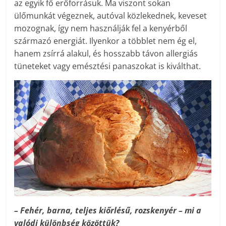
az egyik fő erőforrásuk. Ma viszont sokan
ülőmunkát végeznek, autóval közlekednek, keveset
mozognak, így nem használják fel a kenyérből
származó energiát. Ilyenkor a többlet nem ég el,
hanem zsírrá alakul, és hosszabb távon allergiás
tüneteket vagy emésztési panaszokat is kiválthat.
– Fehér, barna, teljes kiőrlésű, rozskenyér – mi a
valódi különbség közöttük?