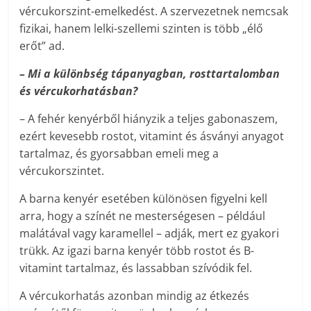
vércukorszint-emelkedést. A szervezetnek nemcsak
fizikai, hanem lelki-szellemi szinten is több „élő
erőt” ad.
– Mi a különbség tápanyagban, rosttartalomban
és vércukorhatásban?
– A fehér kenyérből hiányzik a teljes gabonaszem,
ezért kevesebb rostot, vitamint és ásványi anyagot
tartalmaz, és gyorsabban emeli meg a
vércukorszintet.
A barna kenyér esetében különösen figyelni kell
arra, hogy a színét ne mesterségesen – például
malátával vagy karamellel – adják, mert ez gyakori
trükk. Az igazi barna kenyér több rostot és B-
vitamint tartalmaz, és lassabban szívódik fel.
A vércukorhatás azonban mindig az étkezés