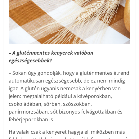
– A gluténmentes kenyerek valóban
egészségesebbek?
– Sokan úgy gondolják, hogy a glutén­mentes étrend
automatikusan egészségesebb, de ez nem mindig
igaz. A glutén ugyanis nemcsak a kenyérben van
jelen: megtalálható például a kávéporokban,
csokoládéban, sörben, szószokban,
panírmorzsában, sőt bizonyos felvágottakban és
fehérjeporokban is.
Ha valaki csak a kenyeret hagyja el, miközben más