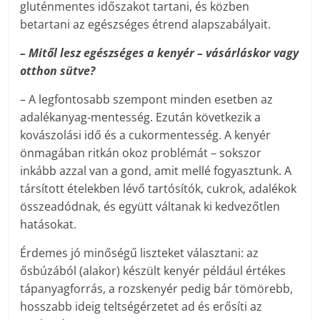
gluténmentes időszakot tartani, és közben
betartani az egészséges étrend alapszabályait.
– Mitől lesz egészséges a kenyér – vásárláskor vagy
otthon sütve?
– A legfontosabb szempont minden esetben az
adalékanyag-mentesség. Ezután következik a
kovászolási idő és a cukormentesség. A kenyér
önmagában ritkán okoz problémát – sokszor
inkább azzal van a gond, amit mellé fogyasztunk. A
társított ételekben lévő tartósítók, cukrok, adalékok
összeadódnak, és együtt váltanak ki kedvezőtlen
hatásokat.
Érdemes jó minőségű liszteket választani: az
ősbúzából (alakor) készült kenyér például értékes
tápanyagforrás, a rozskenyér pedig bár tömörebb,
hosszabb ideig teltségérzetet ad és erősíti az