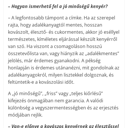
– Hogyan ismerhető fel a jó minőségű kenyér?
– A legfontosabb támpont a címke. Ha az szerepel
rajta, hogy adalékanyagtól mentes, hosszan
kovászolt, élesztő- és cukormentes, akkor jó eséllyel
természetes, kíméletes eljárással készült kenyérről
van szó. Ha viszont a csomagoláson hosszú
összetevőlista van, vagy hiányzik az „adalékmentes”
jelölés, már érdemes gyanakodni. A pékség
honlapján is érdemes utánanézni, mit gondolnak az
adalékanyagokról, milyen lisztekkel dolgoznak, és
feltüntetik-e a kovászolási időt.
A „jó minőségű”, „friss” vagy „teljes kiőrlésű”
kifejezés önmagában nem garancia. A valódi
különbség a vegyszermentességben és az erjesztés
módjában rejlik.
– Van-e előnye a kovászos kenyérnek az élesztőssel