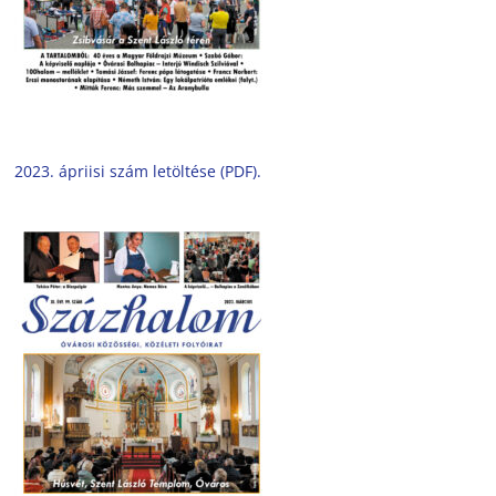
2023. ápriisi szám letöltése (PDF).