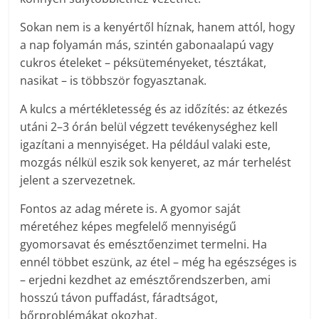
Sokan nem is a kenyértől híznak, hanem attól, hogy
a nap folyamán más, szintén gabonaalapú vagy
cukros ételeket – péksüteményeket, tésztákat,
nasikat – is többször fogyasztanak.
A kulcs a mértékletesség és az időzítés: az étkezés
utáni 2–3 órán belül végzett tevékenységhez kell
igazítani a mennyiséget. Ha például valaki este,
mozgás nélkül eszik sok kenyeret, az már terhelést
jelent a szervezetnek.
Fontos az adag mérete is. A gyomor saját
méretéhez képes megfelelő mennyiségű
gyomorsavat és emésztőenzimet termelni. Ha
ennél többet eszünk, az étel – még ha egészséges is
– erjedni kezdhet az emésztőrendszerben, ami
hosszú távon puffadást, fáradtságot,
bőrproblémákat okozhat.