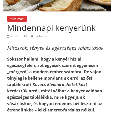
Itt és most
Mindennapi kenyerünk
2025.10.30.
hirhalom
Mítoszok, tények és egészséges választások
Sokszor hallani, hogy a kenyér hizlal,
egészségtelen, sőt egyesek szerint egyenesen
„mérgező” a modern ember számára. De vajon
tényleg le kellene mondanunk erről az ősi
táplálékról?
Kovács Eleonóra dietetikust
kérdeztük arról, mitől válhat a kenyér valóban
egészséges táplálékká, mire figyeljünk
vásárláskor, és hogyan érdemes beilleszteni az
étrendünkbe – lelkiismeret-furdalás nélkül.