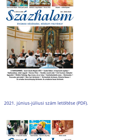
2021. június-júliusi szám letöltése (PDF).