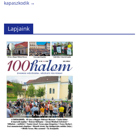
kapaszkodik
→
Lapjaink