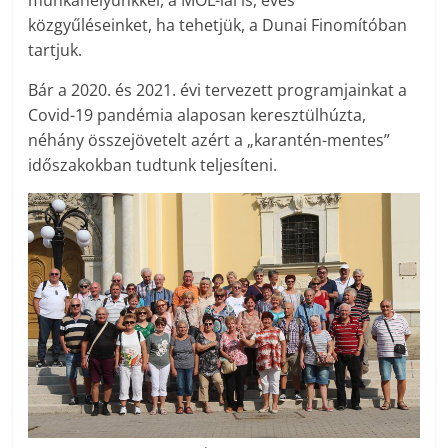
munkahelyünkkel, a MOL-lal is, éves
közgyűléseinket, ha tehetjük, a Dunai Finomítóban
tartjuk.
Bár a 2020. és 2021. évi tervezett programjainkat a
Covid-19 pandémia alaposan keresztülhúzta,
néhány összejövetelt azért a „karantén-mentes”
időszakokban tudtunk teljesíteni.