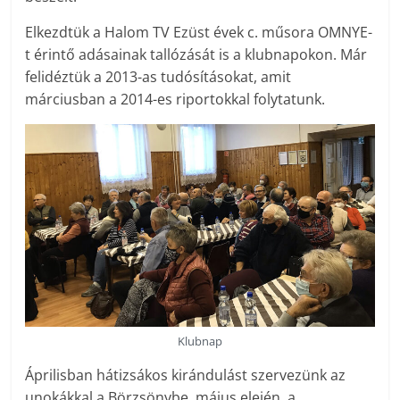
Elkezdtük a Halom TV Ezüst évek c. műsora OMNYE-
t érintő adásainak tallózását is a klubnapokon. Már
felidéztük a 2013-as tudósításokat, amit
márciusban a 2014-es riportokkal folytatunk.
Klubnap
Áprilisban hátizsákos kirándulást szervezünk az
unokákkal a Börzsönybe, május elején, a