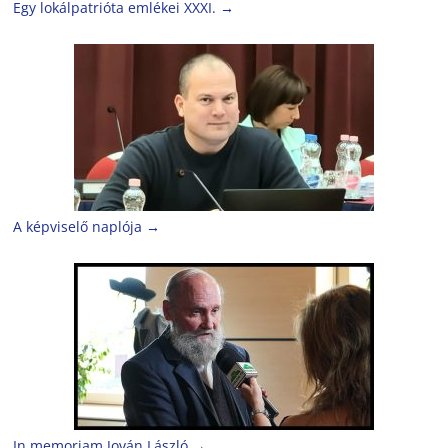
Egy lokálpatrióta emlékei XXXI.
→
A képviselő naplója
→
In memoriam Jován László
→