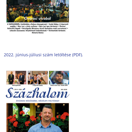
2022. június-júliusi szám letöltése (PDF).