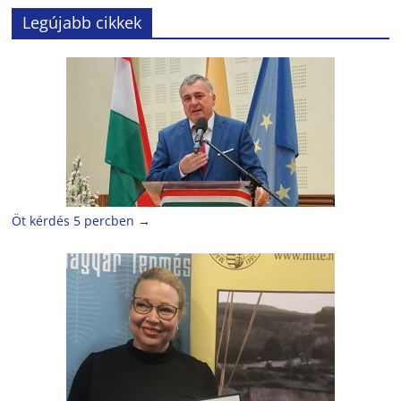
Legújabb cikkek
Öt kérdés 5 percben
→