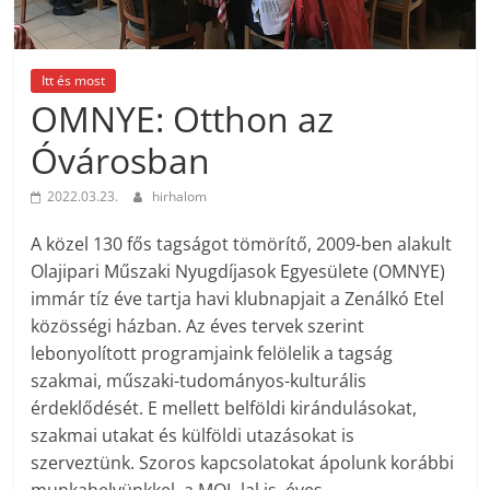
Itt és most
OMNYE: Otthon az
Óvárosban
2022.03.23.
hirhalom
A közel 130 fős tagságot tömörítő, 2009-ben alakult
Olajipari Műszaki Nyugdíjasok Egyesülete (OMNYE)
immár tíz éve tartja havi klubnapjait a Zenálkó Etel
közösségi házban. Az éves tervek szerint
lebonyolított programjaink felölelik a tagság
szakmai, műszaki-tudományos-kulturális
érdeklődését. E mellett belföldi kirándulásokat,
szakmai utakat és külföldi utazásokat is
szerveztünk. Szoros kapcsolatokat ápolunk korábbi