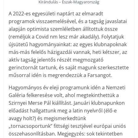
Kirándulás – Észak-Magyarország
A 2022-es egyesületi naptárt az elmaradt
programok visszaemelésével, és a tagság javaslatai
alapján optimista szemléletben állítottuk össze
(reméljük a Covid nm lesz már akadály). Folytatjuk
újsütetű hagyományainkat: az egyes klubnapoknak
más-más felelős házigazdái vannak, heti kétszer, az
aktív tagság jelentős részét megmozgató
gerinctornát tartunk, és saját magunk szerkesztette
műsorral idén is megrendezzük a Farsangot.
Hagyományos év eleji programunk idén a Nemzeti
Galéria felkeresése volt, ahol megtekinthettük a
Szirnyei Merse Pál kiállítást. Januári klubnapunkon
előadást hallgattunk meg a latin nyelvről (élő-e
avagy holt?) és megismerkedtünk
„tornacsoportunk” fittségi tesztjével európai uniós
összehasonlításban. Megjegyzés: sok tekintetben