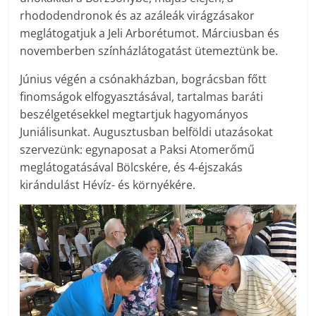
rhododendronok és az azáleák virágzásakor
meglátogatjuk a Jeli Arborétumot. Márciusban és
novemberben színházlátogatást ütemeztünk be.
Június végén a csónakházban, bográcsban főtt
finomságok elfogyasztásával, tartalmas baráti
beszélgetésekkel megtartjuk hagyományos
Juniálisunkat. Augusztusban belföldi utazásokat
szervezünk: egynaposat a Paksi Atomerőmű
meglátogatásával Bölcskére, és 4-éjszakás
kirándulást Hévíz- és környékére.